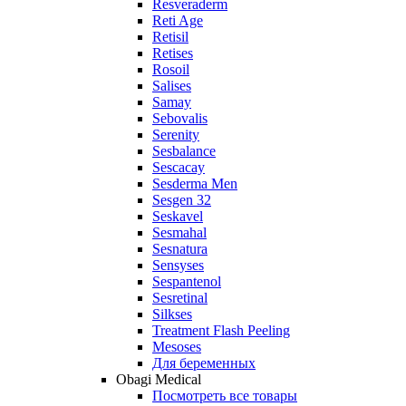
Resveraderm
Reti Age
Retisil
Retises
Rosoil
Salises
Samay
Sebovalis
Serenity
Sesbalance
Sescacay
Sesderma Men
Sesgen 32
Seskavel
Sesmahal
Sesnatura
Sensyses
Sespantenol
Sesretinal
Silkses
Treatment Flash Peeling
Mesoses
Для беременных
Obagi Medical
Посмотреть все товары