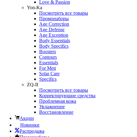
Love & Passion
Yon-Ka
Посмотреть все товары
Промонаборы
Age Correction
Age Defense
Age Exception
Body Essentials
Body Specifics
Boosters
Contours
Essentials
For Men
Solar Care
Specifics
ZQ-II
Посмотреть все товары
Корректирующие средства
Проблемная кожа
Увлажнение
Восстановление
Акции
Новинки
Распродажа