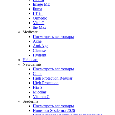
Image MD
Iluma
I Trial
Ormedic
Vital C
the Max
Medicare
Посмотреть все товары
Acne
Anti‑Age
Cleanse
Hydrant
Heliocare
Newdermis
Посмотреть все товары
Саше
High Protection Regular
High Protection
Hia 5
Micellar
Vitamin C
Sesderma
Посмотреть все товары
Новинки Sesderma 2026