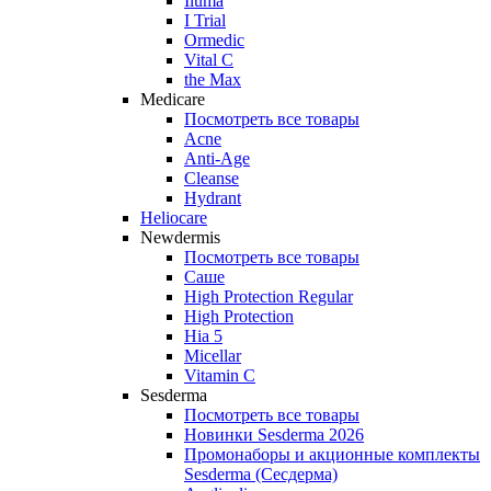
Iluma
I Trial
Ormedic
Vital C
the Max
Medicare
Посмотреть все товары
Acne
Anti‑Age
Cleanse
Hydrant
Heliocare
Newdermis
Посмотреть все товары
Саше
High Protection Regular
High Protection
Hia 5
Micellar
Vitamin C
Sesderma
Посмотреть все товары
Новинки Sesderma 2026
Промонаборы и акционные комплекты
Sesderma (Сесдерма)