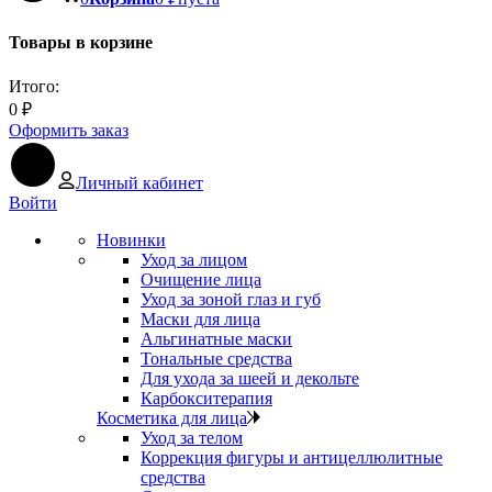
Товары в корзине
Итого:
0
₽
Оформить заказ
Личный кабинет
Войти
Новинки
Уход за лицом
Очищение лица
Уход за зоной глаз и губ
Маски для лица
Альгинатные маски
Тональные средства
Для ухода за шеей и декольте
Карбокситерапия
Косметика для лица
Уход за телом
Коррекция фигуры и антицеллюлитные
средства