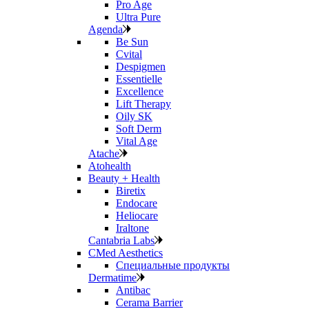
Pro Age
Ultra Pure
Agenda
Be Sun
Cvital
Despigmen
Essentielle
Excellence
Lift Therapy
Oily SK
Soft Derm
Vital Age
Atache
Atohealth
Beauty + Health
Biretix
Endocare
Heliocare
Iraltone
Cantabria Labs
CMed Aesthetics
Специальные продукты
Dermatime
Antibac
Cerama Barrier