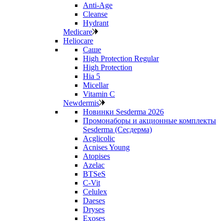
Anti‑Age
Cleanse
Hydrant
Medicare
Heliocare
Саше
High Protection Regular
High Protection
Hia 5
Micellar
Vitamin C
Newdermis
Новинки Sesderma 2026
Промонаборы и акционные комплекты
Sesderma (Сесдерма)
Acglicolic
Acnises Young
Atopises
Azelac
BTSeS
C‑Vit
Celulex
Daeses
Dryses
Exoses