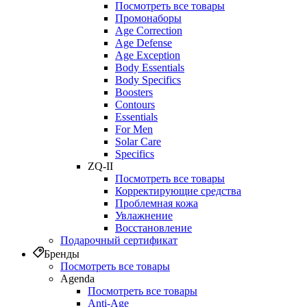
Посмотреть все товары
Промонаборы
Age Correction
Age Defense
Age Exception
Body Essentials
Body Specifics
Boosters
Contours
Essentials
For Men
Solar Care
Specifics
ZQ-II
Посмотреть все товары
Корректирующие средства
Проблемная кожа
Увлажнение
Восстановление
Подарочный сертификат
Бренды
Посмотреть все товары
Agenda
Посмотреть все товары
Anti‑Age