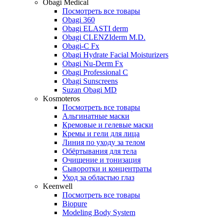
Obagi Medical
Посмотреть все товары
Obagi 360
Obagi ELASTI derm
Obagi CLENZIderm M.D.
Obagi-C Fx
Obagi Hydrate Facial Moisturizers
Obagi Nu-Derm Fx
Obagi Professional C
Obagi Sunscreens
Suzan Obagi MD
Kosmoteros
Посмотреть все товары
Альгинатные маски
Кремовые и гелевые маски
Кремы и гели для лица
Линия по уходу за телом
Обёртывания для тела
Очищение и тонизация
Сыворотки и концентраты
Уход за областью глаз
Keenwell
Посмотреть все товары
Biopure
Modeling Body System