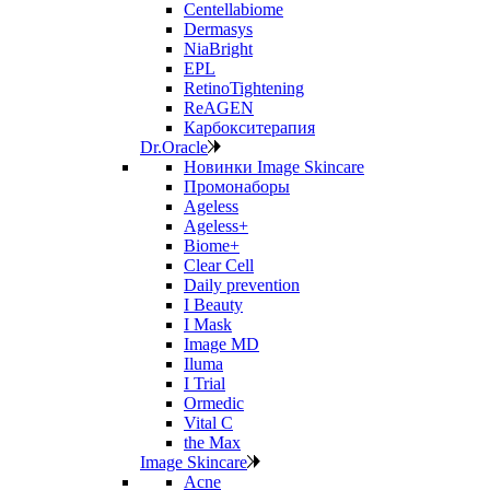
Centellabiome
Dermasys
NiaBright
EPL
RetinoTightening
ReAGEN
Карбокситерапия
Dr.Oracle
Новинки Image Skincare
Промонаборы
Ageless
Ageless+
Biome+
Clear Cell
Daily prevention
I Beauty
I Mask
Image MD
Iluma
I Trial
Ormedic
Vital C
the Max
Image Skincare
Acne