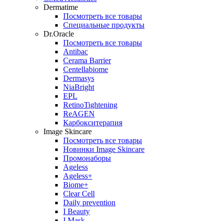
Dermatime
Посмотреть все товары
Специальные продукты
Dr.Oracle
Посмотреть все товары
Antibac
Cerama Barrier
Centellabiome
Dermasys
NiaBright
EPL
RetinoTightening
ReAGEN
Карбокситерапия
Image Skincare
Посмотреть все товары
Новинки Image Skincare
Промонаборы
Ageless
Ageless+
Biome+
Clear Cell
Daily prevention
I Beauty
I Mask