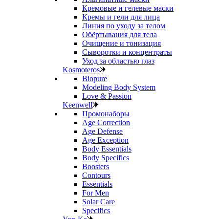
Кремовые и гелевые маски
Кремы и гели для лица
Линия по уходу за телом
Обёртывания для тела
Очищение и тонизация
Сыворотки и концентраты
Уход за областью глаз
Kosmoteros
Biopure
Modeling Body System
Love & Passion
Keenwell
Промонаборы
Age Correction
Age Defense
Age Exception
Body Essentials
Body Specifics
Boosters
Contours
Essentials
For Men
Solar Care
Specifics