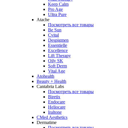
Keep Calm
Pro Age
Ultra Pure
Atache
Посмотреть все товары
Be Sun
Cvital
Despigmen
Essentielle
Excellence
Lift Therapy
Oily SK
Soft Derm
Vital Age
Atohealth
Beauty + Health
Cantabria Labs
Посмотреть все товары
Biretix
Endocare
Heliocare
Iraltone
CMed Aesthetics
Dermatime
Посмотреть все товары