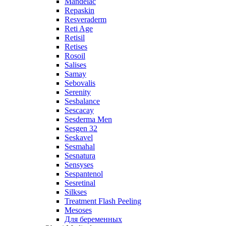
Mandelac
Repaskin
Resveraderm
Reti Age
Retisil
Retises
Rosoil
Salises
Samay
Sebovalis
Serenity
Sesbalance
Sescacay
Sesderma Men
Sesgen 32
Seskavel
Sesmahal
Sesnatura
Sensyses
Sespantenol
Sesretinal
Silkses
Treatment Flash Peeling
Mesoses
Для беременных