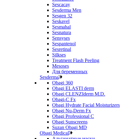
Sescacay
Sesderma Men
Sesgen 32
Seskavel
Sesmahal
Sesnatura
Sensyses
Sespantenol
Sesretinal
Silkses
Treatment Flash Peeling
Mesoses
Для беременных
Sesderma
Obagi 360
Obagi ELASTI derm
Obagi CLENZIderm M.D.
Obagi-C Fx
Obagi Hydrate Facial Moisturizers
Obagi Nu-Derm Fx
Obagi Professional C
Obagi Sunscreens
Suzan Obagi MD
Obagi Medical
Альгинатные маски