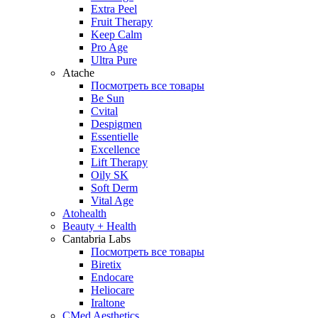
Extra Peel
Fruit Therapy
Keep Calm
Pro Age
Ultra Pure
Atache
Посмотреть все товары
Be Sun
Cvital
Despigmen
Essentielle
Excellence
Lift Therapy
Oily SK
Soft Derm
Vital Age
Atohealth
Beauty + Health
Cantabria Labs
Посмотреть все товары
Biretix
Endocare
Heliocare
Iraltone
CMed Aesthetics