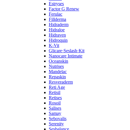
Estryses
Factor G Renew
Ferulac
Fillderma
Hidraderm
Hidraloe
Hidraven
Hidroquin
K-Vit
Glicare·Seslash·Kit
Nanocare Intimate
Oceanskin
Nutrises
Mandelac
Repaskin
Resveraderm
Reti Age
Retisil
Retises
Rosoil
Salises
Samay
Sebovalis
Serenity
Sesbalance