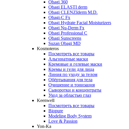
Obagi 360
Obagi ELASTI derm
Obagi CLENZIderm M.D.
Obagi-C Fx
Obagi Hydrate Facial Moisturizers
Obagi Nu-Derm Fx
Obagi Professional C
Obagi Sunscreens
Suzan Obagi MD
Kosmoteros
Посмотреть все товары
Альгинатные маски
Кремовые и гелевые маски
Кремы и гели для лица
Линия по уходу за телом
Обёртывания для тела
Очищение и тонизация
Сыворотки и концентраты
Уход за областью глаз
Keenwell
Посмотреть все товары
Biopure
Modeling Body System
Love & Passion
Yon-Ka