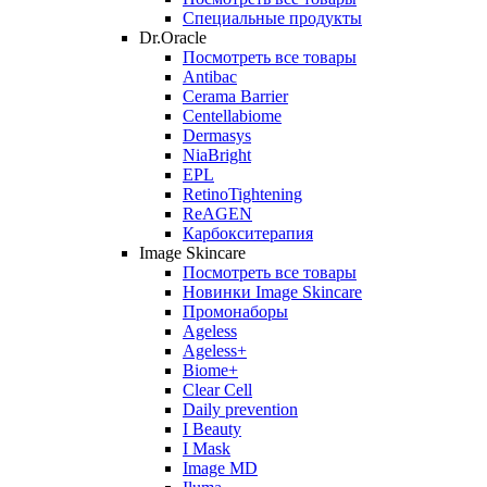
Специальные продукты
Dr.Oracle
Посмотреть все товары
Antibac
Cerama Barrier
Centellabiome
Dermasys
NiaBright
EPL
RetinoTightening
ReAGEN
Карбокситерапия
Image Skincare
Посмотреть все товары
Новинки Image Skincare
Промонаборы
Ageless
Ageless+
Biome+
Clear Cell
Daily prevention
I Beauty
I Mask
Image MD