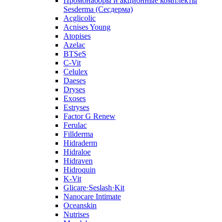
Промонаборы и акционные комплекты
Sesderma (Сесдерма)
Acglicolic
Acnises Young
Atopises
Azelac
BTSeS
C‑Vit
Celulex
Daeses
Dryses
Exoses
Estryses
Factor G Renew
Ferulac
Fillderma
Hidraderm
Hidraloe
Hidraven
Hidroquin
K-Vit
Glicare·Seslash·Kit
Nanocare Intimate
Oceanskin
Nutrises