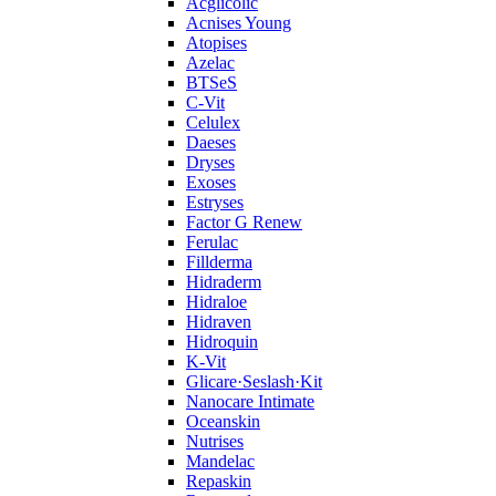
Acglicolic
Acnises Young
Atopises
Azelac
BTSeS
C‑Vit
Celulex
Daeses
Dryses
Exoses
Estryses
Factor G Renew
Ferulac
Fillderma
Hidraderm
Hidraloe
Hidraven
Hidroquin
K-Vit
Glicare·Seslash·Kit
Nanocare Intimate
Oceanskin
Nutrises
Mandelac
Repaskin