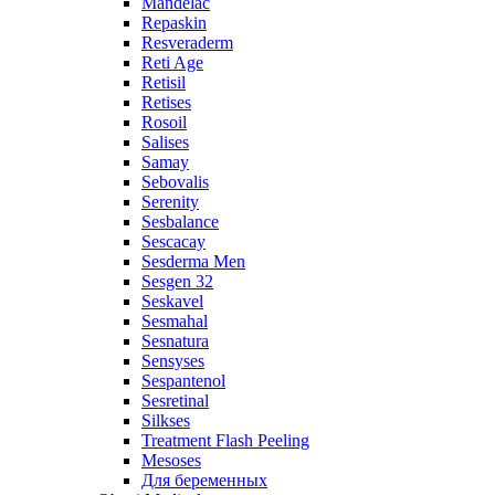
Mandelac
Repaskin
Resveraderm
Reti Age
Retisil
Retises
Rosoil
Salises
Samay
Sebovalis
Serenity
Sesbalance
Sescacay
Sesderma Men
Sesgen 32
Seskavel
Sesmahal
Sesnatura
Sensyses
Sespantenol
Sesretinal
Silkses
Treatment Flash Peeling
Mesoses
Для беременных