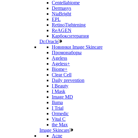
Centellabiome
Dermasys
NiaBright
EPL
RetinoTightening
ReAGEN
Карбокситерапия
Dr.Oracle
Новинки Image Skincare
Промонаборы
Ageless
Ageless+
Biome+
Clear Cell
Daily prevention
I Beauty
I Mask
Image MD
Iluma
I Trial
Ormedic
Vital C
the Max
Image Skincare
Acne