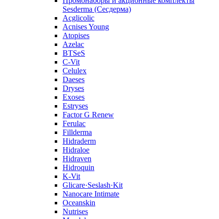
Промонаборы и акционные комплекты
Sesderma (Сесдерма)
Acglicolic
Acnises Young
Atopises
Azelac
BTSeS
C‑Vit
Celulex
Daeses
Dryses
Exoses
Estryses
Factor G Renew
Ferulac
Fillderma
Hidraderm
Hidraloe
Hidraven
Hidroquin
K-Vit
Glicare·Seslash·Kit
Nanocare Intimate
Oceanskin
Nutrises