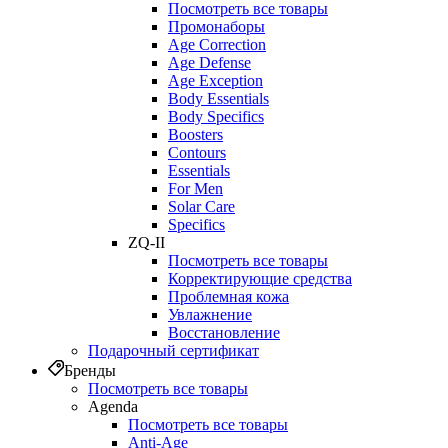
Посмотреть все товары
Промонаборы
Age Correction
Age Defense
Age Exception
Body Essentials
Body Specifics
Boosters
Contours
Essentials
For Men
Solar Care
Specifics
ZQ-II
Посмотреть все товары
Корректирующие средства
Проблемная кожа
Увлажнение
Восстановление
Подарочный сертификат
Бренды
Посмотреть все товары
Agenda
Посмотреть все товары
Anti‑Age