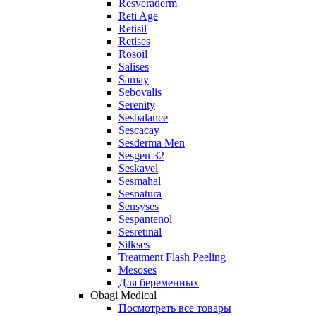
Resveraderm
Reti Age
Retisil
Retises
Rosoil
Salises
Samay
Sebovalis
Serenity
Sesbalance
Sescacay
Sesderma Men
Sesgen 32
Seskavel
Sesmahal
Sesnatura
Sensyses
Sespantenol
Sesretinal
Silkses
Treatment Flash Peeling
Mesoses
Для беременных
Obagi Medical
Посмотреть все товары