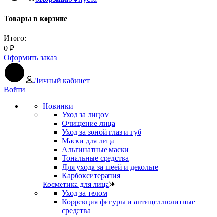
Товары в корзине
Итого:
0
₽
Оформить заказ
Личный кабинет
Войти
Новинки
Уход за лицом
Очищение лица
Уход за зоной глаз и губ
Маски для лица
Альгинатные маски
Тональные средства
Для ухода за шеей и декольте
Карбокситерапия
Косметика для лица
Уход за телом
Коррекция фигуры и антицеллюлитные
средства