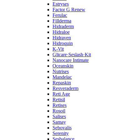
Estryses
Factor G Renew
Ferulac
Fillderma
Hidraderm
Hidraloe
Hidraven
Hidroquin
K-Vit
Glicare·Seslash·Kit
Nanocare Intimate
Oceanskin
Nutrises
Mandelac
Repaskin
Resveraderm
Reti Age
Retisil
Retises
Rosoil
Salises
Samay
Sebovalis
Serenity
Sesbalance