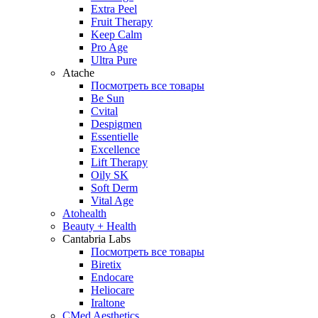
Extra Peel
Fruit Therapy
Keep Calm
Pro Age
Ultra Pure
Atache
Посмотреть все товары
Be Sun
Cvital
Despigmen
Essentielle
Excellence
Lift Therapy
Oily SK
Soft Derm
Vital Age
Atohealth
Beauty + Health
Cantabria Labs
Посмотреть все товары
Biretix
Endocare
Heliocare
Iraltone
CMed Aesthetics