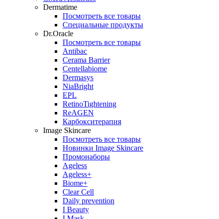
Dermatime
Посмотреть все товары
Специальные продукты
Dr.Oracle
Посмотреть все товары
Antibac
Cerama Barrier
Centellabiome
Dermasys
NiaBright
EPL
RetinoTightening
ReAGEN
Карбокситерапия
Image Skincare
Посмотреть все товары
Новинки Image Skincare
Промонаборы
Ageless
Ageless+
Biome+
Clear Cell
Daily prevention
I Beauty
I Mask