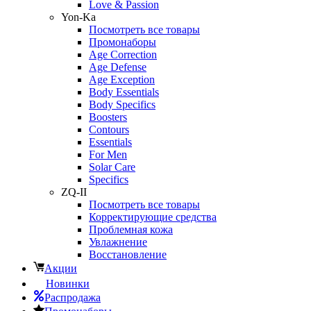
Love & Passion
Yon-Ka
Посмотреть все товары
Промонаборы
Age Correction
Age Defense
Age Exception
Body Essentials
Body Specifics
Boosters
Contours
Essentials
For Men
Solar Care
Specifics
ZQ-II
Посмотреть все товары
Корректирующие средства
Проблемная кожа
Увлажнение
Восстановление
Акции
Новинки
Распродажа