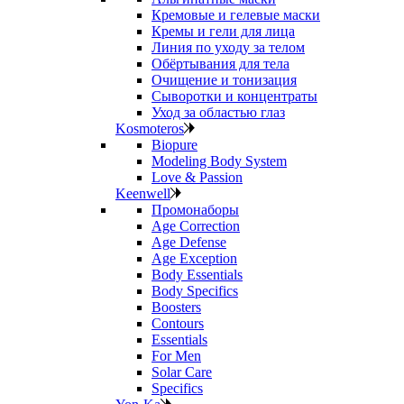
Кремовые и гелевые маски
Кремы и гели для лица
Линия по уходу за телом
Обёртывания для тела
Очищение и тонизация
Сыворотки и концентраты
Уход за областью глаз
Kosmoteros
Biopure
Modeling Body System
Love & Passion
Keenwell
Промонаборы
Age Correction
Age Defense
Age Exception
Body Essentials
Body Specifics
Boosters
Contours
Essentials
For Men
Solar Care
Specifics