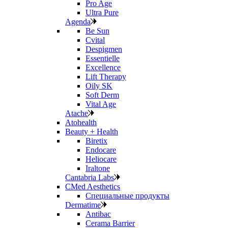
Pro Age
Ultra Pure
Agenda
Be Sun
Cvital
Despigmen
Essentielle
Excellence
Lift Therapy
Oily SK
Soft Derm
Vital Age
Atache
Atohealth
Beauty + Health
Biretix
Endocare
Heliocare
Iraltone
Cantabria Labs
CMed Aesthetics
Специальные продукты
Dermatime
Antibac
Cerama Barrier