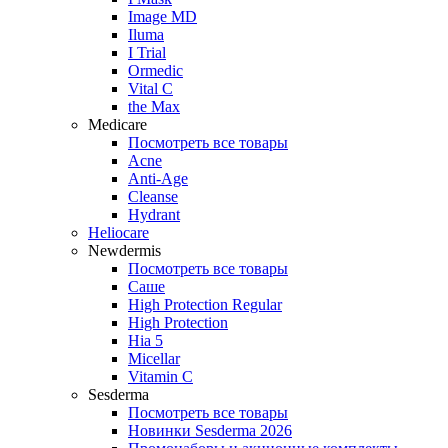
Image MD
Iluma
I Trial
Ormedic
Vital C
the Max
Medicare
Посмотреть все товары
Acne
Anti‑Age
Cleanse
Hydrant
Heliocare
Newdermis
Посмотреть все товары
Саше
High Protection Regular
High Protection
Hia 5
Micellar
Vitamin C
Sesderma
Посмотреть все товары
Новинки Sesderma 2026