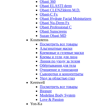
Obagi 360
Obagi ELASTI derm
Obagi CLENZIderm M.D.
Obagi-C Fx
Obagi Hydrate Facial Moisturizers
Obagi Nu-Derm Fx
Obagi Professional C
Obagi Sunscreens
Suzan Obagi MD
Kosmoteros
Посмотреть все товары
Альгинатные маски
Кремовые и гелевые маски
Кремы и гели для лица
Линия по уходу за телом
Обёртывания для тела
Очищение и тонизация
Сыворотки и концентраты
Уход за областью глаз
Keenwell
Посмотреть все товары
Biopure
Modeling Body System
Love & Passion
Yon-Ka