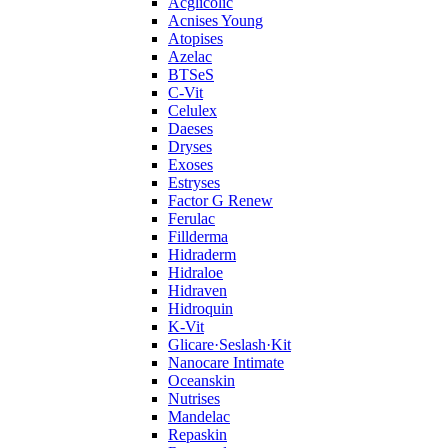
Acglicolic
Acnises Young
Atopises
Azelac
BTSeS
C‑Vit
Celulex
Daeses
Dryses
Exoses
Estryses
Factor G Renew
Ferulac
Fillderma
Hidraderm
Hidraloe
Hidraven
Hidroquin
K-Vit
Glicare·Seslash·Kit
Nanocare Intimate
Oceanskin
Nutrises
Mandelac
Repaskin