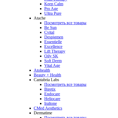
Keep Calm
Pro Age
Ultra Pure
Atache
Посмотреть все товары
Be Sun
Cvital
Despigmen
Essentielle
Excellence
Lift Therapy
Oily SK
Soft Derm
Vital Age
Atohealth
Beauty + Health
Cantabria Labs
Посмотреть все товары
Biretix
Endocare
Heliocare
Iraltone
CMed Aesthetics
Dermatime
Посмотреть все товары