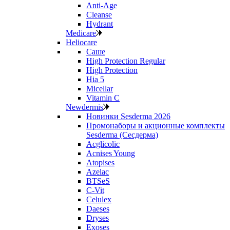
Anti‑Age
Cleanse
Hydrant
Medicare
Heliocare
Саше
High Protection Regular
High Protection
Hia 5
Micellar
Vitamin C
Newdermis
Новинки Sesderma 2026
Промонаборы и акционные комплекты
Sesderma (Сесдерма)
Acglicolic
Acnises Young
Atopises
Azelac
BTSeS
C‑Vit
Celulex
Daeses
Dryses
Exoses