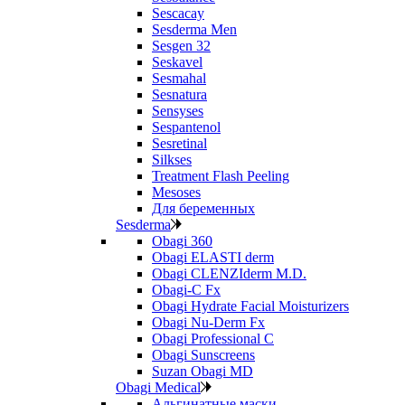
Sescacay
Sesderma Men
Sesgen 32
Seskavel
Sesmahal
Sesnatura
Sensyses
Sespantenol
Sesretinal
Silkses
Treatment Flash Peeling
Mesoses
Для беременных
Sesderma
Obagi 360
Obagi ELASTI derm
Obagi CLENZIderm M.D.
Obagi-C Fx
Obagi Hydrate Facial Moisturizers
Obagi Nu-Derm Fx
Obagi Professional C
Obagi Sunscreens
Suzan Obagi MD
Obagi Medical
Альгинатные маски