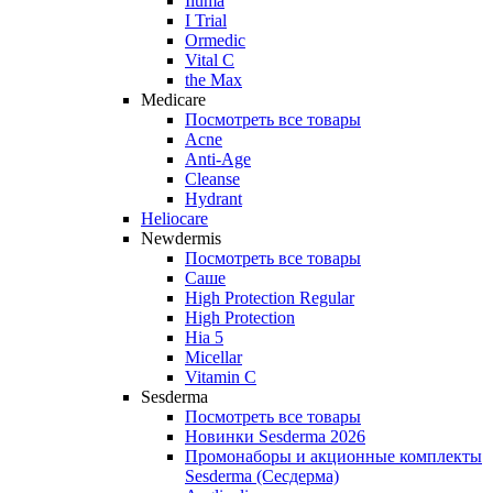
Iluma
I Trial
Ormedic
Vital C
the Max
Medicare
Посмотреть все товары
Acne
Anti‑Age
Cleanse
Hydrant
Heliocare
Newdermis
Посмотреть все товары
Саше
High Protection Regular
High Protection
Hia 5
Micellar
Vitamin C
Sesderma
Посмотреть все товары
Новинки Sesderma 2026
Промонаборы и акционные комплекты
Sesderma (Сесдерма)