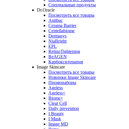
Специальные продукты
Dr.Oracle
Посмотреть все товары
Antibac
Cerama Barrier
Centellabiome
Dermasys
NiaBright
EPL
RetinoTightening
ReAGEN
Карбокситерапия
Image Skincare
Посмотреть все товары
Новинки Image Skincare
Промонаборы
Ageless
Ageless+
Biome+
Clear Cell
Daily prevention
I Beauty
I Mask
Image MD