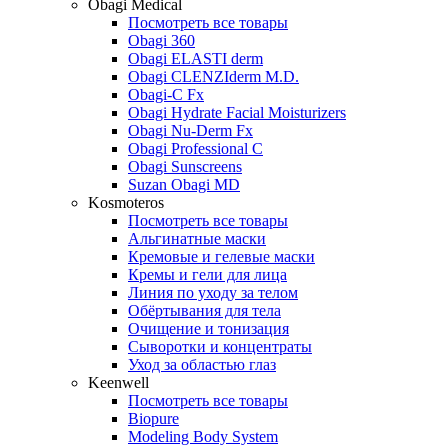
Obagi Medical
Посмотреть все товары
Obagi 360
Obagi ELASTI derm
Obagi CLENZIderm M.D.
Obagi-C Fx
Obagi Hydrate Facial Moisturizers
Obagi Nu-Derm Fx
Obagi Professional C
Obagi Sunscreens
Suzan Obagi MD
Kosmoteros
Посмотреть все товары
Альгинатные маски
Кремовые и гелевые маски
Кремы и гели для лица
Линия по уходу за телом
Обёртывания для тела
Очищение и тонизация
Сыворотки и концентраты
Уход за областью глаз
Keenwell
Посмотреть все товары
Biopure
Modeling Body System