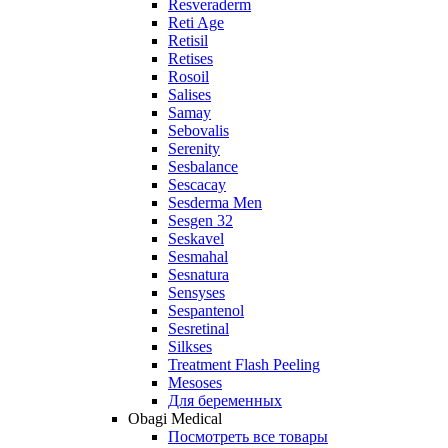
Resveraderm
Reti Age
Retisil
Retises
Rosoil
Salises
Samay
Sebovalis
Serenity
Sesbalance
Sescacay
Sesderma Men
Sesgen 32
Seskavel
Sesmahal
Sesnatura
Sensyses
Sespantenol
Sesretinal
Silkses
Treatment Flash Peeling
Mesoses
Для беременных
Obagi Medical
Посмотреть все товары