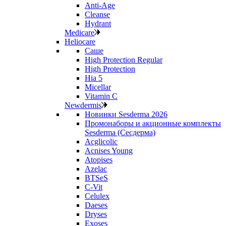
Anti‑Age
Cleanse
Hydrant
Medicare
Heliocare
Саше
High Protection Regular
High Protection
Hia 5
Micellar
Vitamin C
Newdermis
Новинки Sesderma 2026
Промонаборы и акционные комплекты
Sesderma (Сесдерма)
Acglicolic
Acnises Young
Atopises
Azelac
BTSeS
C‑Vit
Celulex
Daeses
Dryses
Exoses