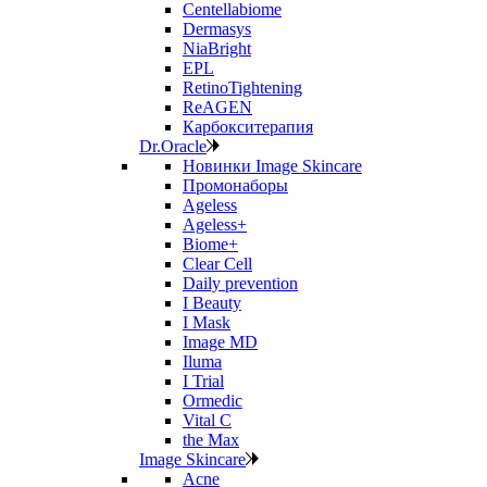
Centellabiome
Dermasys
NiaBright
EPL
RetinoTightening
ReAGEN
Карбокситерапия
Dr.Oracle
Новинки Image Skincare
Промонаборы
Ageless
Ageless+
Biome+
Clear Cell
Daily prevention
I Beauty
I Mask
Image MD
Iluma
I Trial
Ormedic
Vital C
the Max
Image Skincare
Acne