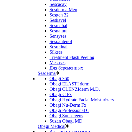
Sescacay
Sesderma Men
Sesgen 32
Seskavel
Sesmahal
Sesnatura
Sensyses
Sespantenol
Sesretinal
Silkses
Treatment Flash Peeling
Mesoses
Для беременных
Sesderma
Obagi 360
Obagi ELASTI derm
Obagi CLENZIderm M.D.
Obagi-C Fx
Obagi Hydrate Facial Moisturizers
Obagi Nu-Derm Fx
Obagi Professional C
Obagi Sunscreens
Suzan Obagi MD
Obagi Medical
Альгинатные маски