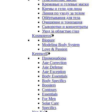
Кремовые и гелевые маски
Кремы и гели для лица
Линия по уходу за телом
Обёртывания для тела
Очищение и тонизация
Сыворотки и концентраты
Уход за областью глаз
Kosmoteros
Biopure
Modeling Body System
Love & Passion
Keenwell
Промонаборы
Age Correction
Age Defense
Age Exception
Body Essentials
Body Specifics
Boosters
Contours
Essentials
For Men
Solar Care
Specifics