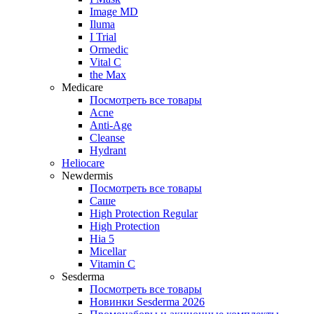
Image MD
Iluma
I Trial
Ormedic
Vital C
the Max
Medicare
Посмотреть все товары
Acne
Anti‑Age
Cleanse
Hydrant
Heliocare
Newdermis
Посмотреть все товары
Саше
High Protection Regular
High Protection
Hia 5
Micellar
Vitamin C
Sesderma
Посмотреть все товары
Новинки Sesderma 2026