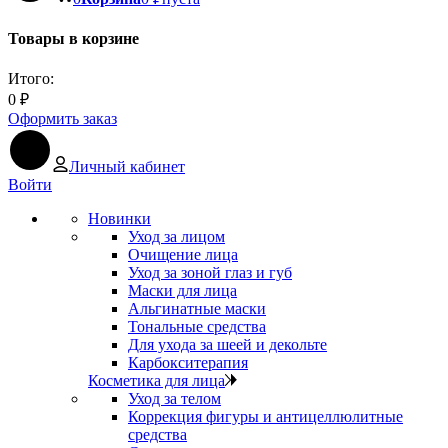
Товары в корзине
Итого:
0
₽
Оформить заказ
Личный кабинет
Войти
Новинки
Уход за лицом
Очищение лица
Уход за зоной глаз и губ
Маски для лица
Альгинатные маски
Тональные средства
Для ухода за шеей и декольте
Карбокситерапия
Косметика для лица
Уход за телом
Коррекция фигуры и антицеллюлитные
средства