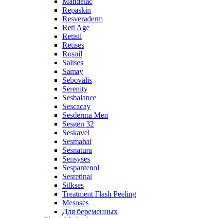
Mandelac
Repaskin
Resveraderm
Reti Age
Retisil
Retises
Rosoil
Salises
Samay
Sebovalis
Serenity
Sesbalance
Sescacay
Sesderma Men
Sesgen 32
Seskavel
Sesmahal
Sesnatura
Sensyses
Sespantenol
Sesretinal
Silkses
Treatment Flash Peeling
Mesoses
Для беременных