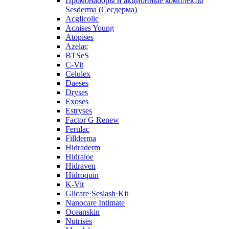
Промонаборы и акционные комплекты
Sesderma (Сесдерма)
Acglicolic
Acnises Young
Atopises
Azelac
BTSeS
C‑Vit
Celulex
Daeses
Dryses
Exoses
Estryses
Factor G Renew
Ferulac
Fillderma
Hidraderm
Hidraloe
Hidraven
Hidroquin
K-Vit
Glicare·Seslash·Kit
Nanocare Intimate
Oceanskin
Nutrises