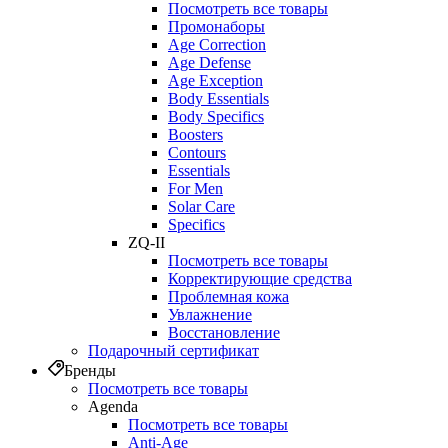
Посмотреть все товары
Промонаборы
Age Correction
Age Defense
Age Exception
Body Essentials
Body Specifics
Boosters
Contours
Essentials
For Men
Solar Care
Specifics
ZQ-II
Посмотреть все товары
Корректирующие средства
Проблемная кожа
Увлажнение
Восстановление
Подарочный сертификат
Бренды
Посмотреть все товары
Agenda
Посмотреть все товары
Anti‑Age