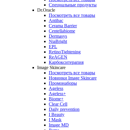
Специальные продукты
Dr.Oracle
Посмотреть все товары
Antibac
Cerama Barrier
Centellabiome
Dermasys
NiaBright
EPL
RetinoTightening
ReAGEN
Карбокситерапия
Image Skincare
Посмотреть все товары
Новинки Image Skincare
Промонаборы
Ageless
Ageless+
Biome+
Clear Cell
Daily prevention
I Beauty
I Mask
Image MD