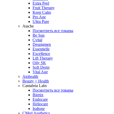
Extra Peel
Fruit Therapy
Keep Calm
Pro Age
Ultra Pure
Atache
Посмотреть все товары
Be Sun
Cvital
Despigmen
Essentielle
Excellence
Lift Therapy
Oily SK
Soft Derm
Vital Age
Atohealth
Beauty + Health
Cantabria Labs
Посмотреть все товары
Biretix
Endocare
Heliocare
Iraltone
CMed Aesthetics