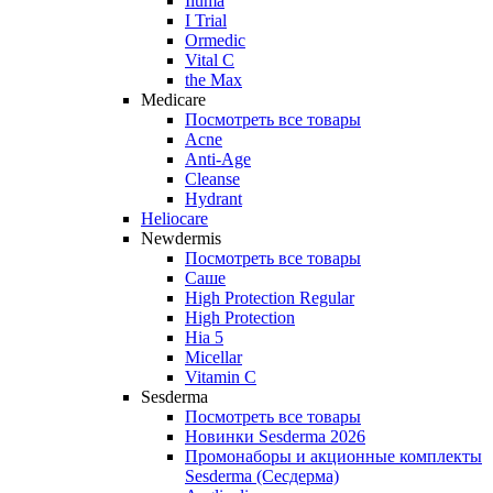
Iluma
I Trial
Ormedic
Vital C
the Max
Medicare
Посмотреть все товары
Acne
Anti‑Age
Cleanse
Hydrant
Heliocare
Newdermis
Посмотреть все товары
Саше
High Protection Regular
High Protection
Hia 5
Micellar
Vitamin C
Sesderma
Посмотреть все товары
Новинки Sesderma 2026
Промонаборы и акционные комплекты
Sesderma (Сесдерма)