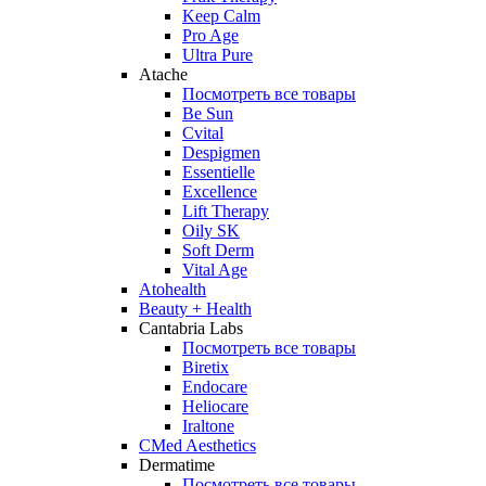
Keep Calm
Pro Age
Ultra Pure
Atache
Посмотреть все товары
Be Sun
Cvital
Despigmen
Essentielle
Excellence
Lift Therapy
Oily SK
Soft Derm
Vital Age
Atohealth
Beauty + Health
Cantabria Labs
Посмотреть все товары
Biretix
Endocare
Heliocare
Iraltone
CMed Aesthetics
Dermatime
Посмотреть все товары