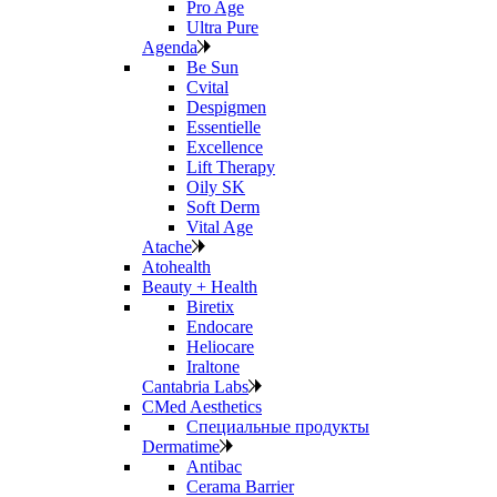
Pro Age
Ultra Pure
Agenda
Be Sun
Cvital
Despigmen
Essentielle
Excellence
Lift Therapy
Oily SK
Soft Derm
Vital Age
Atache
Atohealth
Beauty + Health
Biretix
Endocare
Heliocare
Iraltone
Cantabria Labs
CMed Aesthetics
Специальные продукты
Dermatime
Antibac
Cerama Barrier