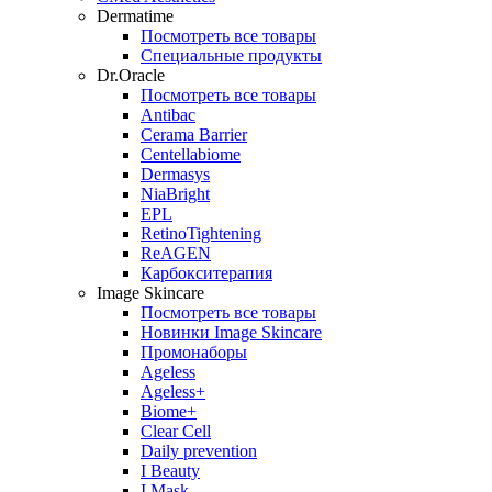
Dermatime
Посмотреть все товары
Специальные продукты
Dr.Oracle
Посмотреть все товары
Antibac
Cerama Barrier
Centellabiome
Dermasys
NiaBright
EPL
RetinoTightening
ReAGEN
Карбокситерапия
Image Skincare
Посмотреть все товары
Новинки Image Skincare
Промонаборы
Ageless
Ageless+
Biome+
Clear Cell
Daily prevention
I Beauty
I Mask