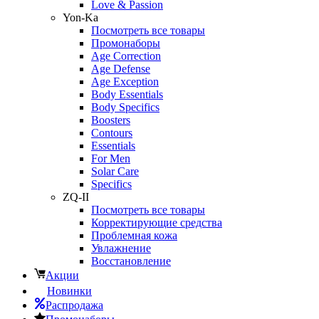
Love & Passion
Yon-Ka
Посмотреть все товары
Промонаборы
Age Correction
Age Defense
Age Exception
Body Essentials
Body Specifics
Boosters
Contours
Essentials
For Men
Solar Care
Specifics
ZQ-II
Посмотреть все товары
Корректирующие средства
Проблемная кожа
Увлажнение
Восстановление
Акции
Новинки
Распродажа