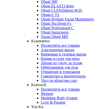
Obagi 360
Obagi ELASTI derm
Obagi CLENZIderm M.D.
Obagi-C Fx
Obagi Hydrate Facial Moisturizers
Obagi Nu-Derm Fx
Obagi Professional C
Obagi Sunscreens
Suzan Obagi MD
Kosmoteros
Посмотреть все товары
Альгинатные маски
Кремовые и гелевые маски
Кремы и гели для лица
Линия по уходу за телом
Обёртывания для тела
Очищение и тонизация
Сыворотки и концентраты
Уход за областью глаз
Keenwell
Посмотреть все товары
Biopure
Modeling Body System
Love & Passion
Yon-Ka