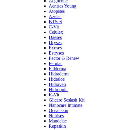
Acglicolic
Acnises Young
Atopises
Azelac
BTSeS
C‑Vit
Celulex
Daeses
Dryses
Exoses
Estryses
Factor G Renew
Ferulac
Fillderma
Hidraderm
Hidraloe
Hidraven
Hidroquin
K-Vit
Glicare·Seslash·Kit
Nanocare Intimate
Oceanskin
Nutrises
Mandelac
Repaskin