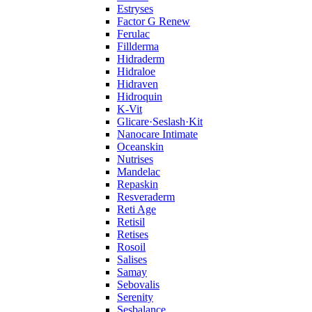
Estryses
Factor G Renew
Ferulac
Fillderma
Hidraderm
Hidraloe
Hidraven
Hidroquin
K-Vit
Glicare·Seslash·Kit
Nanocare Intimate
Oceanskin
Nutrises
Mandelac
Repaskin
Resveraderm
Reti Age
Retisil
Retises
Rosoil
Salises
Samay
Sebovalis
Serenity
Sesbalance