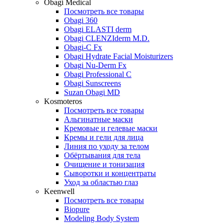
Obagi Medical
Посмотреть все товары
Obagi 360
Obagi ELASTI derm
Obagi CLENZIderm M.D.
Obagi-C Fx
Obagi Hydrate Facial Moisturizers
Obagi Nu-Derm Fx
Obagi Professional C
Obagi Sunscreens
Suzan Obagi MD
Kosmoteros
Посмотреть все товары
Альгинатные маски
Кремовые и гелевые маски
Кремы и гели для лица
Линия по уходу за телом
Обёртывания для тела
Очищение и тонизация
Сыворотки и концентраты
Уход за областью глаз
Keenwell
Посмотреть все товары
Biopure
Modeling Body System