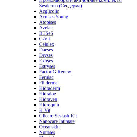
Промонаборы и акционные комплекты
Sesderma (Сесдерма)
Acglicolic
Acnises Young
Atopises
Azelac
BTSeS
C‑Vit
Celulex
Daeses
Dryses
Exoses
Estryses
Factor G Renew
Ferulac
Fillderma
Hidraderm
Hidraloe
Hidraven
Hidroquin
K-Vit
Glicare·Seslash·Kit
Nanocare Intimate
Oceanskin
Nutrises