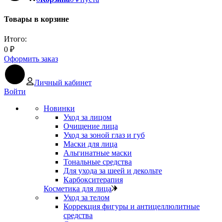
Товары в корзине
Итого:
0
₽
Оформить заказ
Личный кабинет
Войти
Новинки
Уход за лицом
Очищение лица
Уход за зоной глаз и губ
Маски для лица
Альгинатные маски
Тональные средства
Для ухода за шеей и декольте
Карбокситерапия
Косметика для лица
Уход за телом
Коррекция фигуры и антицеллюлитные
средства