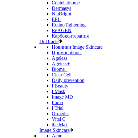
Centellabiome
Dermasys
NiaBright
EPL
RetinoTightening
ReAGEN
Карбокситерапия
Dr.Oracle
Новинки Image Skincare
Промонаборы
Ageless
Ageless+
Biome+
Clear Cell
Daily prevention
I Beauty
I Mask
Image MD
Iluma
I Trial
Ormedic
Vital C
the Max
Image Skincare
Acne