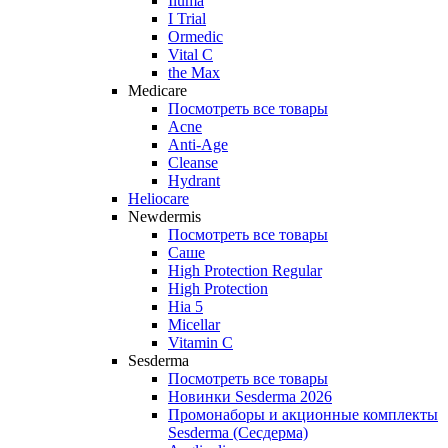
Iluma
I Trial
Ormedic
Vital C
the Max
Medicare
Посмотреть все товары
Acne
Anti‑Age
Cleanse
Hydrant
Heliocare
Newdermis
Посмотреть все товары
Саше
High Protection Regular
High Protection
Hia 5
Micellar
Vitamin C
Sesderma
Посмотреть все товары
Новинки Sesderma 2026
Промонаборы и акционные комплекты
Sesderma (Сесдерма)