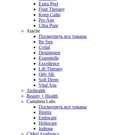
Extra Peel
Fruit Therapy
Keep Calm
Pro Age
Ultra Pure
Atache
Посмотреть все товары
Be Sun
Cvital
Despigmen
Essentielle
Excellence
Lift Therapy
Oily SK
Soft Derm
Vital Age
Atohealth
Beauty + Health
Cantabria Labs
Посмотреть все товары
Biretix
Endocare
Heliocare
Iraltone
CMed Aesthetics