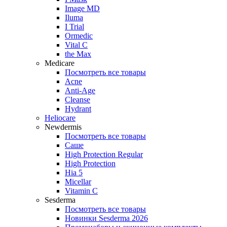
Image MD
Iluma
I Trial
Ormedic
Vital C
the Max
Medicare
Посмотреть все товары
Acne
Anti‑Age
Cleanse
Hydrant
Heliocare
Newdermis
Посмотреть все товары
Саше
High Protection Regular
High Protection
Hia 5
Micellar
Vitamin C
Sesderma
Посмотреть все товары
Новинки Sesderma 2026