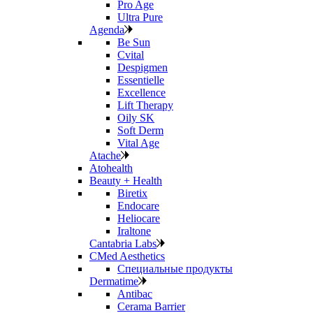
Pro Age
Ultra Pure
Agenda
Be Sun
Cvital
Despigmen
Essentielle
Excellence
Lift Therapy
Oily SK
Soft Derm
Vital Age
Atache
Atohealth
Beauty + Health
Biretix
Endocare
Heliocare
Iraltone
Cantabria Labs
CMed Aesthetics
Специальные продукты
Dermatime
Antibac
Cerama Barrier