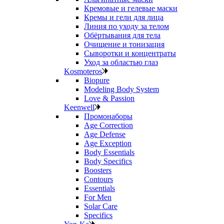
Кремовые и гелевые маски
Кремы и гели для лица
Линия по уходу за телом
Обёртывания для тела
Очищение и тонизация
Сыворотки и концентраты
Уход за областью глаз
Kosmoteros
Biopure
Modeling Body System
Love & Passion
Keenwell
Промонаборы
Age Correction
Age Defense
Age Exception
Body Essentials
Body Specifics
Boosters
Contours
Essentials
For Men
Solar Care
Specifics