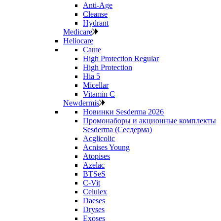
Anti‑Age
Cleanse
Hydrant
Medicare
Heliocare
Саше
High Protection Regular
High Protection
Hia 5
Micellar
Vitamin C
Newdermis
Новинки Sesderma 2026
Промонаборы и акционные комплекты
Sesderma (Сесдерма)
Acglicolic
Acnises Young
Atopises
Azelac
BTSeS
C‑Vit
Celulex
Daeses
Dryses
Exoses