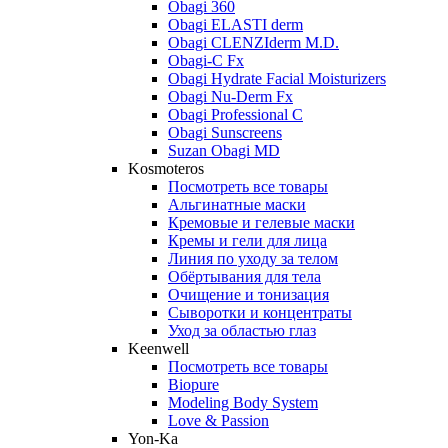
Obagi 360
Obagi ELASTI derm
Obagi CLENZIderm M.D.
Obagi-C Fx
Obagi Hydrate Facial Moisturizers
Obagi Nu-Derm Fx
Obagi Professional C
Obagi Sunscreens
Suzan Obagi MD
Kosmoteros
Посмотреть все товары
Альгинатные маски
Кремовые и гелевые маски
Кремы и гели для лица
Линия по уходу за телом
Обёртывания для тела
Очищение и тонизация
Сыворотки и концентраты
Уход за областью глаз
Keenwell
Посмотреть все товары
Biopure
Modeling Body System
Love & Passion
Yon-Ka