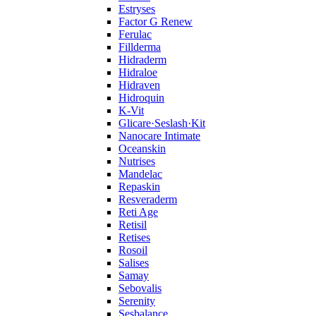
Estryses
Factor G Renew
Ferulac
Fillderma
Hidraderm
Hidraloe
Hidraven
Hidroquin
K-Vit
Glicare·Seslash·Kit
Nanocare Intimate
Oceanskin
Nutrises
Mandelac
Repaskin
Resveraderm
Reti Age
Retisil
Retises
Rosoil
Salises
Samay
Sebovalis
Serenity
Sesbalance