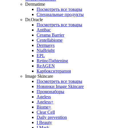
Dermatime
Посмотреть все товары
Специальные продукты
Dr.Oracle
Посмотреть все товары
Antibac
Cerama Barrier
Centellabiome
Dermasys
NiaBright
EPL
RetinoTightening
ReAGEN
Карбокситерапия
Image Skincare
Посмотреть все товары
Новинки Image Skincare
Промонаборы
Ageless
Ageless+
Biome+
Clear Cell
Daily prevention
I Beauty
I Mask