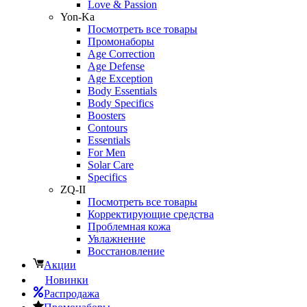
Love & Passion
Yon-Ka
Посмотреть все товары
Промонаборы
Age Correction
Age Defense
Age Exception
Body Essentials
Body Specifics
Boosters
Contours
Essentials
For Men
Solar Care
Specifics
ZQ-II
Посмотреть все товары
Корректирующие средства
Проблемная кожа
Увлажнение
Восстановление
Акции
Новинки
Распродажа