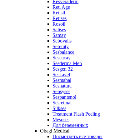
Resveraderm
Reti Age
Retisil
Retises
Rosoil
Salises
Samay
Sebovalis
Serenity
Sesbalance
Sescacay
Sesderma Men
Sesgen 32
Seskavel
Sesmahal
Sesnatura
Sensyses
Sespantenol
Sesretinal
Silkses
Treatment Flash Peeling
Mesoses
Для беременных
Obagi Medical
Посмотреть все товары