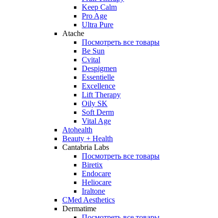
Keep Calm
Pro Age
Ultra Pure
Atache
Посмотреть все товары
Be Sun
Cvital
Despigmen
Essentielle
Excellence
Lift Therapy
Oily SK
Soft Derm
Vital Age
Atohealth
Beauty + Health
Cantabria Labs
Посмотреть все товары
Biretix
Endocare
Heliocare
Iraltone
CMed Aesthetics
Dermatime
Посмотреть все товары