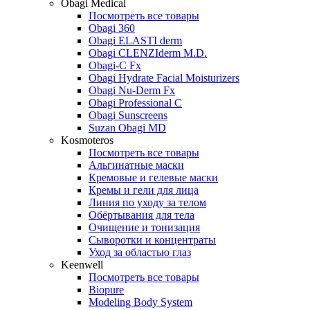
Obagi Medical
Посмотреть все товары
Obagi 360
Obagi ELASTI derm
Obagi CLENZIderm M.D.
Obagi-C Fx
Obagi Hydrate Facial Moisturizers
Obagi Nu-Derm Fx
Obagi Professional C
Obagi Sunscreens
Suzan Obagi MD
Kosmoteros
Посмотреть все товары
Альгинатные маски
Кремовые и гелевые маски
Кремы и гели для лица
Линия по уходу за телом
Обёртывания для тела
Очищение и тонизация
Сыворотки и концентраты
Уход за областью глаз
Keenwell
Посмотреть все товары
Biopure
Modeling Body System