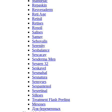
Mandelac
Repaskin
Resveraderm
Reti Age
Retisil
Retises
Rosoil
Salises
Samay
Sebovalis
Serenity
Sesbalance
Sescacay
Sesderma Men
Sesgen 32
Seskavel
Sesmahal
Sesnatura
Sensyses
Sespantenol
Sesretinal
Silkses
Treatment Flash Peeling
Mesoses
Для беременных