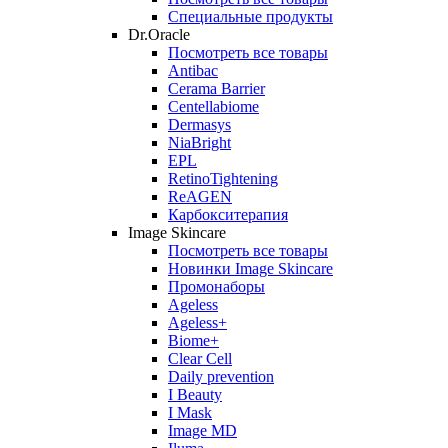
Специальные продукты
Dr.Oracle
Посмотреть все товары
Antibac
Cerama Barrier
Centellabiome
Dermasys
NiaBright
EPL
RetinoTightening
ReAGEN
Карбокситерапия
Image Skincare
Посмотреть все товары
Новинки Image Skincare
Промонаборы
Ageless
Ageless+
Biome+
Clear Cell
Daily prevention
I Beauty
I Mask
Image MD