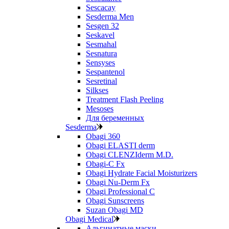
Sescacay
Sesderma Men
Sesgen 32
Seskavel
Sesmahal
Sesnatura
Sensyses
Sespantenol
Sesretinal
Silkses
Treatment Flash Peeling
Mesoses
Для беременных
Sesderma
Obagi 360
Obagi ELASTI derm
Obagi CLENZIderm M.D.
Obagi-C Fx
Obagi Hydrate Facial Moisturizers
Obagi Nu-Derm Fx
Obagi Professional C
Obagi Sunscreens
Suzan Obagi MD
Obagi Medical
Альгинатные маски