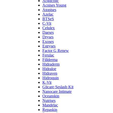
Acglicolic
Acnises Young
Atopises
Azelac
BTSeS
C‑Vit
Celulex
Daeses
Dryses
Exoses
Estryses
Factor G Renew
Ferulac
Fillderma
Hidraderm
Hidraloe
Hidraven
Hidroquin
K-Vit
Glicare·Seslash·Kit
Nanocare Intimate
Oceanskin
Nutrises
Mandelac
Repaskin