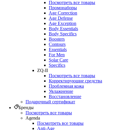
Посмотреть все товары
Промонаборы
Age Correction
Age Defense
Age Exception
Body Essentials
Body Specifics
Boosters
Contours
Essentials
For Men
Solar Care
Specifics
ZQ-II
Посмотреть все товары
Корректирующие средства
Проблемная кожа
Увлажнение
Восстановление
Подарочный сертификат
Бренды
Посмотреть все товары
Agenda
Посмотреть все товары
Anti‑Age