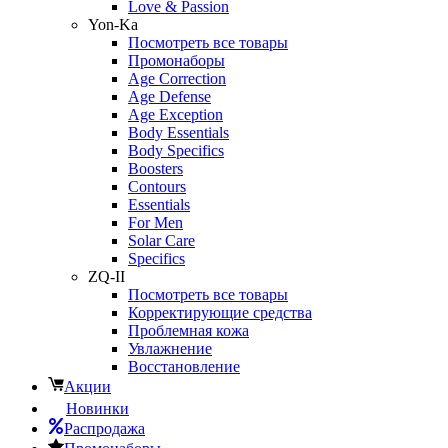
Love & Passion
Yon-Ka
Посмотреть все товары
Промонаборы
Age Correction
Age Defense
Age Exception
Body Essentials
Body Specifics
Boosters
Contours
Essentials
For Men
Solar Care
Specifics
ZQ-II
Посмотреть все товары
Корректирующие средства
Проблемная кожа
Увлажнение
Восстановление
Акции
Новинки
Распродажа