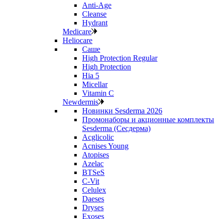
Anti‑Age
Cleanse
Hydrant
Medicare
Heliocare
Саше
High Protection Regular
High Protection
Hia 5
Micellar
Vitamin C
Newdermis
Новинки Sesderma 2026
Промонаборы и акционные комплекты
Sesderma (Сесдерма)
Acglicolic
Acnises Young
Atopises
Azelac
BTSeS
C‑Vit
Celulex
Daeses
Dryses
Exoses