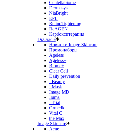
Centellabiome
Dermasys
NiaBright
EPL
RetinoTightening
ReAGEN
Карбокситерапия
Dr.Oracle
Новинки Image Skincare
Промонаборы
Ageless
Ageless+
Biome+
Clear Cell
Daily prevention
I Beauty
I Mask
Image MD
Iluma
I Trial
Ormedic
Vital C
the Max
Image Skincare
Acne