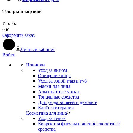
Товары в корзине
Итого:
0
₽
Оформить заказ
Личный кабинет
Войти
Новинки
Уход за лицом
Очищение лица
Уход за зоной глаз и губ
Маски для лица
Альгинатные маски
Тональные средства
Для ухода за шеей и декольте
Карбокситерапия
Косметика для лица
Уход за телом
Коррекция фигуры и антицеллюлитные
средства