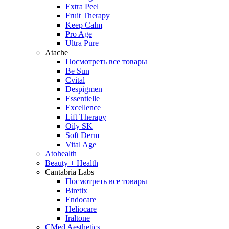
Extra Peel
Fruit Therapy
Keep Calm
Pro Age
Ultra Pure
Atache
Посмотреть все товары
Be Sun
Cvital
Despigmen
Essentielle
Excellence
Lift Therapy
Oily SK
Soft Derm
Vital Age
Atohealth
Beauty + Health
Cantabria Labs
Посмотреть все товары
Biretix
Endocare
Heliocare
Iraltone
CMed Aesthetics