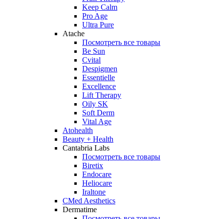
Keep Calm
Pro Age
Ultra Pure
Atache
Посмотреть все товары
Be Sun
Cvital
Despigmen
Essentielle
Excellence
Lift Therapy
Oily SK
Soft Derm
Vital Age
Atohealth
Beauty + Health
Cantabria Labs
Посмотреть все товары
Biretix
Endocare
Heliocare
Iraltone
CMed Aesthetics
Dermatime
Посмотреть все товары