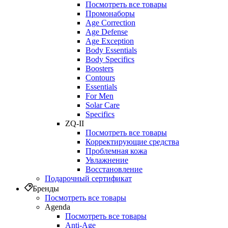
Посмотреть все товары
Промонаборы
Age Correction
Age Defense
Age Exception
Body Essentials
Body Specifics
Boosters
Contours
Essentials
For Men
Solar Care
Specifics
ZQ-II
Посмотреть все товары
Корректирующие средства
Проблемная кожа
Увлажнение
Восстановление
Подарочный сертификат
Бренды
Посмотреть все товары
Agenda
Посмотреть все товары
Anti‑Age