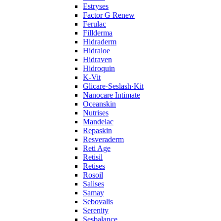
Estryses
Factor G Renew
Ferulac
Fillderma
Hidraderm
Hidraloe
Hidraven
Hidroquin
K-Vit
Glicare·Seslash·Kit
Nanocare Intimate
Oceanskin
Nutrises
Mandelac
Repaskin
Resveraderm
Reti Age
Retisil
Retises
Rosoil
Salises
Samay
Sebovalis
Serenity
Sesbalance