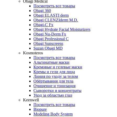
Obagi Medical
Посмотреть все товары
Obagi 360
Obagi ELASTI derm
Obagi CLENZIderm M.D.
Obagi-C Fx
Obagi Hydrate Facial Moisturizers
Obagi Nu-Derm Fx
Obagi Professional C
Obagi Sunscreens
Suzan Obagi MD
Kosmoteros
Посмотреть все товары
Альгинатные маски
Кремовые и гелевые маски
Кремы и гели для лица
Линия по уходу за телом
Обёртывания для тела
Очищение и тонизация
Сыворотки и концентраты
Уход за областью глаз
Keenwell
Посмотреть все товары
Biopure
Modeling Body System