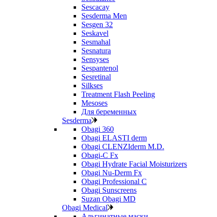
Sescacay
Sesderma Men
Sesgen 32
Seskavel
Sesmahal
Sesnatura
Sensyses
Sespantenol
Sesretinal
Silkses
Treatment Flash Peeling
Mesoses
Для беременных
Sesderma
Obagi 360
Obagi ELASTI derm
Obagi CLENZIderm M.D.
Obagi-C Fx
Obagi Hydrate Facial Moisturizers
Obagi Nu-Derm Fx
Obagi Professional C
Obagi Sunscreens
Suzan Obagi MD
Obagi Medical
Альгинатные маски