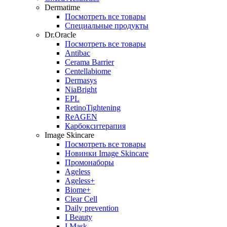
Dermatime
Посмотреть все товары
Специальные продукты
Dr.Oracle
Посмотреть все товары
Antibac
Cerama Barrier
Centellabiome
Dermasys
NiaBright
EPL
RetinoTightening
ReAGEN
Карбокситерапия
Image Skincare
Посмотреть все товары
Новинки Image Skincare
Промонаборы
Ageless
Ageless+
Biome+
Clear Cell
Daily prevention
I Beauty
I Mask