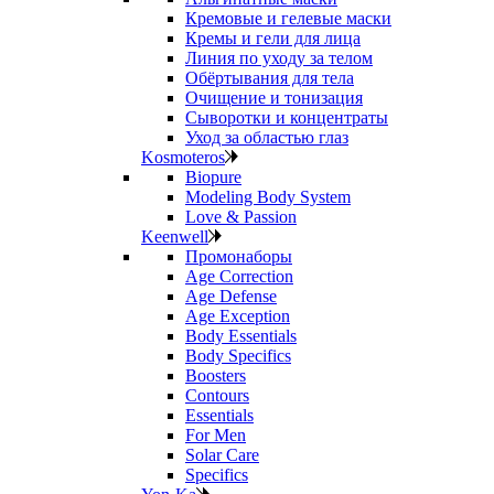
Кремовые и гелевые маски
Кремы и гели для лица
Линия по уходу за телом
Обёртывания для тела
Очищение и тонизация
Сыворотки и концентраты
Уход за областью глаз
Kosmoteros
Biopure
Modeling Body System
Love & Passion
Keenwell
Промонаборы
Age Correction
Age Defense
Age Exception
Body Essentials
Body Specifics
Boosters
Contours
Essentials
For Men
Solar Care
Specifics