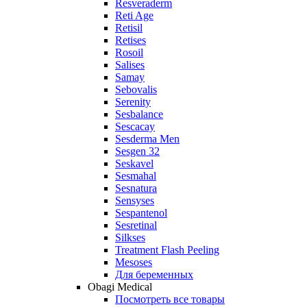
Resveraderm
Reti Age
Retisil
Retises
Rosoil
Salises
Samay
Sebovalis
Serenity
Sesbalance
Sescacay
Sesderma Men
Sesgen 32
Seskavel
Sesmahal
Sesnatura
Sensyses
Sespantenol
Sesretinal
Silkses
Treatment Flash Peeling
Mesoses
Для беременных
Obagi Medical
Посмотреть все товары