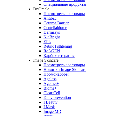
Специальные продукты
Dr.Oracle
Посмотреть все товары
Antibac
Cerama Barrier
Centellabiome
Dermasys
NiaBright
EPL
RetinoTightening
ReAGEN
Карбокситерапия
Image Skincare
Посмотреть все товары
Новинки Image Skincare
Промонаборы
Ageless
Ageless+
Biome+
Clear Cell
Daily prevention
I Beauty
I Mask
Image MD