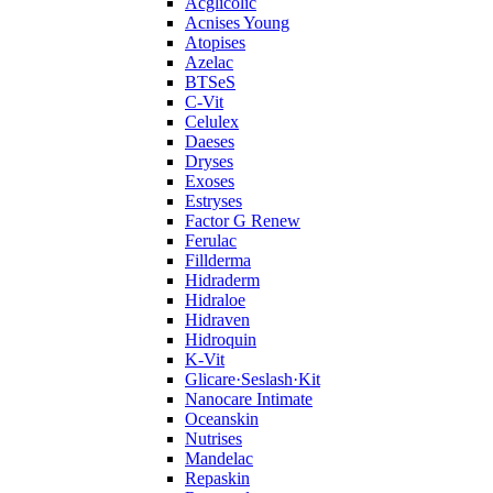
Acglicolic
Acnises Young
Atopises
Azelac
BTSeS
C‑Vit
Celulex
Daeses
Dryses
Exoses
Estryses
Factor G Renew
Ferulac
Fillderma
Hidraderm
Hidraloe
Hidraven
Hidroquin
K-Vit
Glicare·Seslash·Kit
Nanocare Intimate
Oceanskin
Nutrises
Mandelac
Repaskin