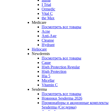
Iluma
I Trial
Ormedic
Vital C
the Max
Medicare
Посмотреть все товары
Acne
Anti‑Age
Cleanse
Hydrant
Heliocare
Newdermis
Посмотреть все товары
Саше
High Protection Regular
High Protection
Hia 5
Micellar
Vitamin C
Sesderma
Посмотреть все товары
Новинки Sesderma 2026
Промонаборы и акционные комплекты
Sesderma (Сесдерма)