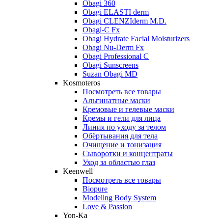
Obagi 360
Obagi ELASTI derm
Obagi CLENZIderm M.D.
Obagi-C Fx
Obagi Hydrate Facial Moisturizers
Obagi Nu-Derm Fx
Obagi Professional C
Obagi Sunscreens
Suzan Obagi MD
Kosmoteros
Посмотреть все товары
Альгинатные маски
Кремовые и гелевые маски
Кремы и гели для лица
Линия по уходу за телом
Обёртывания для тела
Очищение и тонизация
Сыворотки и концентраты
Уход за областью глаз
Keenwell
Посмотреть все товары
Biopure
Modeling Body System
Love & Passion
Yon-Ka