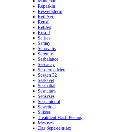
Mandelac
Repaskin
Resveraderm
Reti Age
Retisil
Retises
Rosoil
Salises
Samay
Sebovalis
Serenity
Sesbalance
Sescacay
Sesderma Men
Sesgen 32
Seskavel
Sesmahal
Sesnatura
Sensyses
Sespantenol
Sesretinal
Silkses
Treatment Flash Peeling
Mesoses
Для беременных