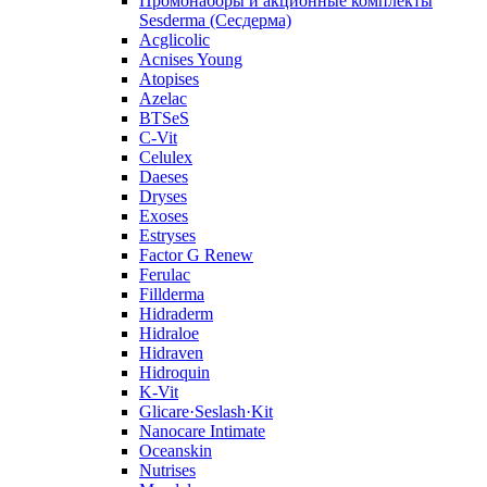
Промонаборы и акционные комплекты
Sesderma (Сесдерма)
Acglicolic
Acnises Young
Atopises
Azelac
BTSeS
C‑Vit
Celulex
Daeses
Dryses
Exoses
Estryses
Factor G Renew
Ferulac
Fillderma
Hidraderm
Hidraloe
Hidraven
Hidroquin
K-Vit
Glicare·Seslash·Kit
Nanocare Intimate
Oceanskin
Nutrises