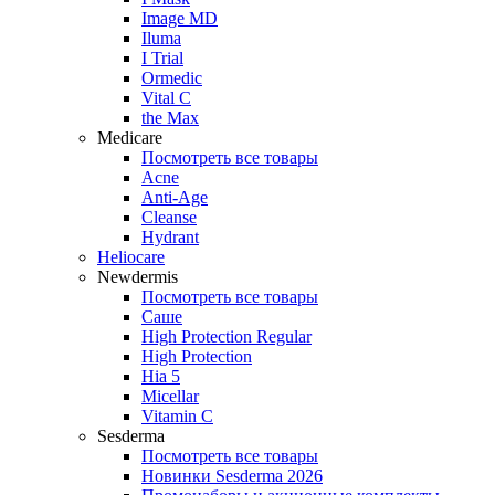
Image MD
Iluma
I Trial
Ormedic
Vital C
the Max
Medicare
Посмотреть все товары
Acne
Anti‑Age
Cleanse
Hydrant
Heliocare
Newdermis
Посмотреть все товары
Саше
High Protection Regular
High Protection
Hia 5
Micellar
Vitamin C
Sesderma
Посмотреть все товары
Новинки Sesderma 2026