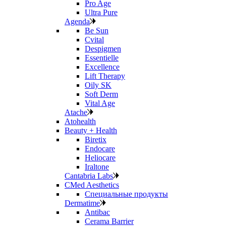
Pro Age
Ultra Pure
Agenda
Be Sun
Cvital
Despigmen
Essentielle
Excellence
Lift Therapy
Oily SK
Soft Derm
Vital Age
Atache
Atohealth
Beauty + Health
Biretix
Endocare
Heliocare
Iraltone
Cantabria Labs
CMed Aesthetics
Специальные продукты
Dermatime
Antibac
Cerama Barrier