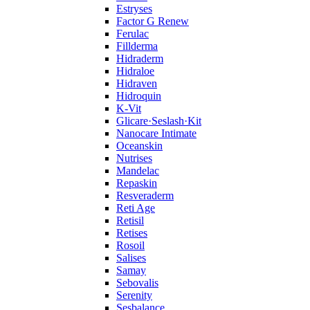
Estryses
Factor G Renew
Ferulac
Fillderma
Hidraderm
Hidraloe
Hidraven
Hidroquin
K-Vit
Glicare·Seslash·Kit
Nanocare Intimate
Oceanskin
Nutrises
Mandelac
Repaskin
Resveraderm
Reti Age
Retisil
Retises
Rosoil
Salises
Samay
Sebovalis
Serenity
Sesbalance