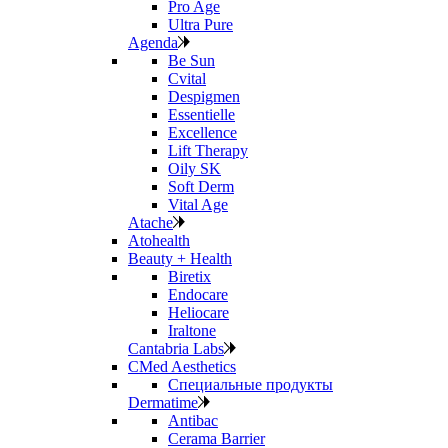
Pro Age
Ultra Pure
Agenda
Be Sun
Cvital
Despigmen
Essentielle
Excellence
Lift Therapy
Oily SK
Soft Derm
Vital Age
Atache
Atohealth
Beauty + Health
Biretix
Endocare
Heliocare
Iraltone
Cantabria Labs
CMed Aesthetics
Специальные продукты
Dermatime
Antibac
Cerama Barrier