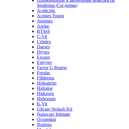
Промонаборы и акционные комплекты
Sesderma (Сесдерма)
Acglicolic
Acnises Young
Atopises
Azelac
BTSeS
C‑Vit
Celulex
Daeses
Dryses
Exoses
Estryses
Factor G Renew
Ferulac
Fillderma
Hidraderm
Hidraloe
Hidraven
Hidroquin
K-Vit
Glicare·Seslash·Kit
Nanocare Intimate
Oceanskin
Nutrises