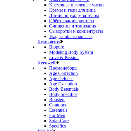
Кремовые и гелевые маски
Кремы и гели для лица
Линия по уходу за телом
Обёртывания для тела
Очищение и тонизация
Сыворотки и концентраты
Уход за областью глаз
Kosmoteros
Biopure
Modeling Body System
Love & Passion
Keenwell
Промонаборы
Age Correction
Age Defense
Age Exception
Body Essentials
Body Specifics
Boosters
Contours
Essentials
For Men
Solar Care
Specifics