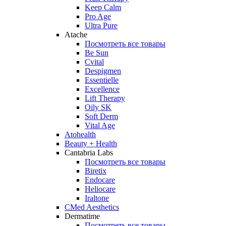
Keep Calm
Pro Age
Ultra Pure
Atache
Посмотреть все товары
Be Sun
Cvital
Despigmen
Essentielle
Excellence
Lift Therapy
Oily SK
Soft Derm
Vital Age
Atohealth
Beauty + Health
Cantabria Labs
Посмотреть все товары
Biretix
Endocare
Heliocare
Iraltone
CMed Aesthetics
Dermatime
Посмотреть все товары