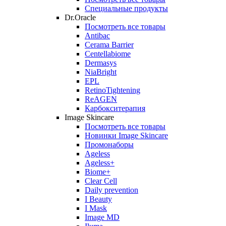
Специальные продукты
Dr.Oracle
Посмотреть все товары
Antibac
Cerama Barrier
Centellabiome
Dermasys
NiaBright
EPL
RetinoTightening
ReAGEN
Карбокситерапия
Image Skincare
Посмотреть все товары
Новинки Image Skincare
Промонаборы
Ageless
Ageless+
Biome+
Clear Cell
Daily prevention
I Beauty
I Mask
Image MD