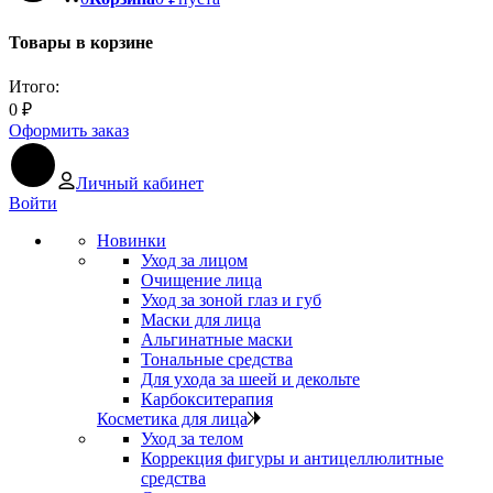
Товары в корзине
Итого:
0
₽
Оформить заказ
Личный кабинет
Войти
Новинки
Уход за лицом
Очищение лица
Уход за зоной глаз и губ
Маски для лица
Альгинатные маски
Тональные средства
Для ухода за шеей и декольте
Карбокситерапия
Косметика для лица
Уход за телом
Коррекция фигуры и антицеллюлитные
средства