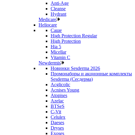
Anti‑Age
Cleanse
Hydrant
Medicare
Heliocare
Саше
High Protection Regular
High Protection
Hia 5
Micellar
Vitamin C
Newdermis
Новинки Sesderma 2026
Промонаборы и акционные комплекты
Sesderma (Сесдерма)
Acglicolic
Acnises Young
Atopises
Azelac
BTSeS
C‑Vit
Celulex
Daeses
Dryses
Exoses