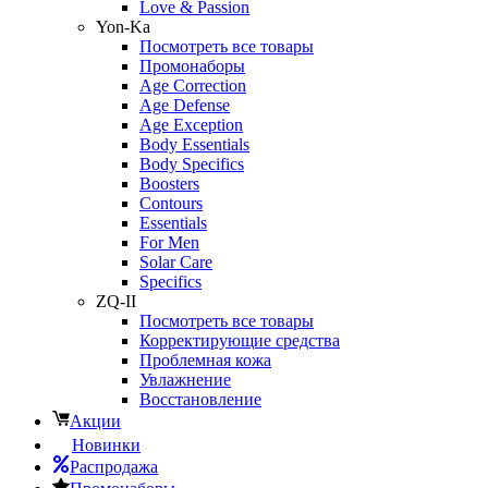
Love & Passion
Yon-Ka
Посмотреть все товары
Промонаборы
Age Correction
Age Defense
Age Exception
Body Essentials
Body Specifics
Boosters
Contours
Essentials
For Men
Solar Care
Specifics
ZQ-II
Посмотреть все товары
Корректирующие средства
Проблемная кожа
Увлажнение
Восстановление
Акции
Новинки
Распродажа