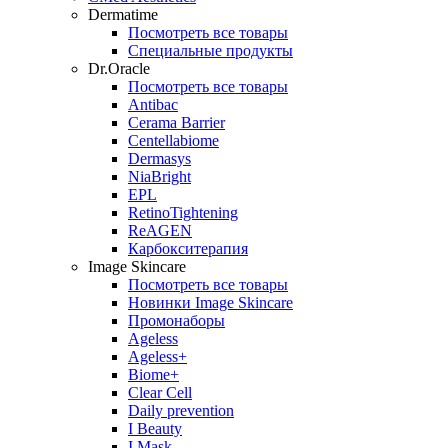
Dermatime
Посмотреть все товары
Специальные продукты
Dr.Oracle
Посмотреть все товары
Antibac
Cerama Barrier
Centellabiome
Dermasys
NiaBright
EPL
RetinoTightening
ReAGEN
Карбокситерапия
Image Skincare
Посмотреть все товары
Новинки Image Skincare
Промонаборы
Ageless
Ageless+
Biome+
Clear Cell
Daily prevention
I Beauty
I Mask