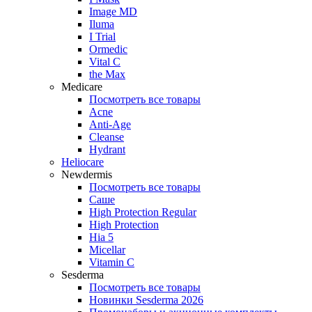
Image MD
Iluma
I Trial
Ormedic
Vital C
the Max
Medicare
Посмотреть все товары
Acne
Anti‑Age
Cleanse
Hydrant
Heliocare
Newdermis
Посмотреть все товары
Саше
High Protection Regular
High Protection
Hia 5
Micellar
Vitamin C
Sesderma
Посмотреть все товары
Новинки Sesderma 2026