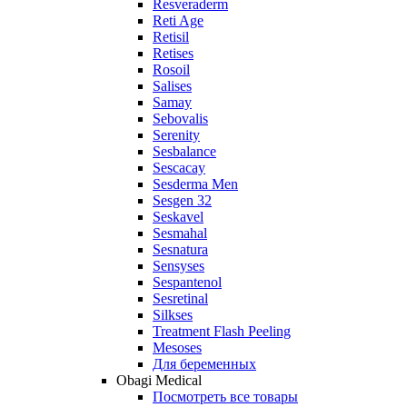
Resveraderm
Reti Age
Retisil
Retises
Rosoil
Salises
Samay
Sebovalis
Serenity
Sesbalance
Sescacay
Sesderma Men
Sesgen 32
Seskavel
Sesmahal
Sesnatura
Sensyses
Sespantenol
Sesretinal
Silkses
Treatment Flash Peeling
Mesoses
Для беременных
Obagi Medical
Посмотреть все товары