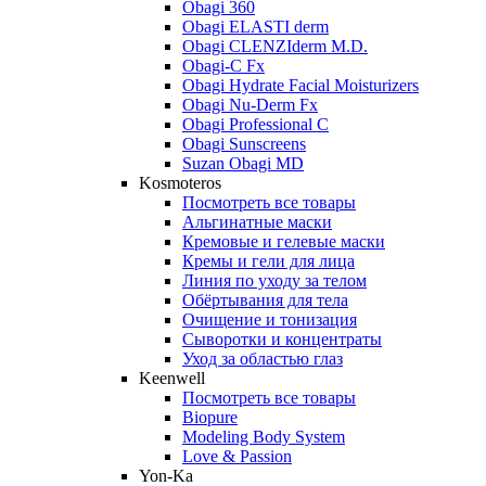
Obagi 360
Obagi ELASTI derm
Obagi CLENZIderm M.D.
Obagi-C Fx
Obagi Hydrate Facial Moisturizers
Obagi Nu-Derm Fx
Obagi Professional C
Obagi Sunscreens
Suzan Obagi MD
Kosmoteros
Посмотреть все товары
Альгинатные маски
Кремовые и гелевые маски
Кремы и гели для лица
Линия по уходу за телом
Обёртывания для тела
Очищение и тонизация
Сыворотки и концентраты
Уход за областью глаз
Keenwell
Посмотреть все товары
Biopure
Modeling Body System
Love & Passion
Yon-Ka