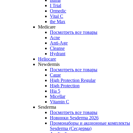
Iluma
I Trial
Ormedic
Vital C
the Max
Medicare
Посмотреть все товары
Acne
Anti‑Age
Cleanse
Hydrant
Heliocare
Newdermis
Посмотреть все товары
Саше
High Protection Regular
High Protection
Hia 5
Micellar
Vitamin C
Sesderma
Посмотреть все товары
Новинки Sesderma 2026
Промонаборы и акционные комплекты
Sesderma (Сесдерма)