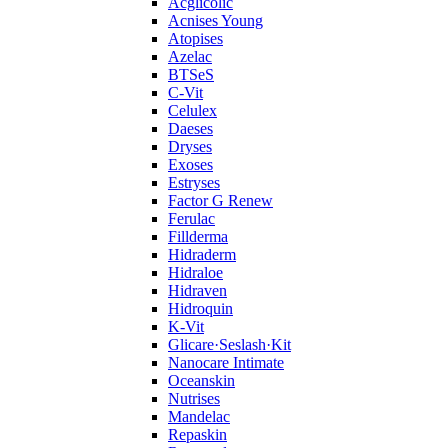
Acglicolic
Acnises Young
Atopises
Azelac
BTSeS
C‑Vit
Celulex
Daeses
Dryses
Exoses
Estryses
Factor G Renew
Ferulac
Fillderma
Hidraderm
Hidraloe
Hidraven
Hidroquin
K-Vit
Glicare·Seslash·Kit
Nanocare Intimate
Oceanskin
Nutrises
Mandelac
Repaskin