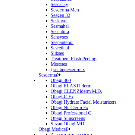
Sescacay
Sesderma Men
Sesgen 32
Seskavel
Sesmahal
Sesnatura
Sensyses
Sespantenol
Sesretinal
Silkses
Treatment Flash Peeling
Mesoses
Для беременных
Sesderma
Obagi 360
Obagi ELASTI derm
Obagi CLENZIderm M.D.
Obagi-C Fx
Obagi Hydrate Facial Moisturizers
Obagi Nu-Derm Fx
Obagi Professional C
Obagi Sunscreens
Suzan Obagi MD
Obagi Medical
Альгинатные маски