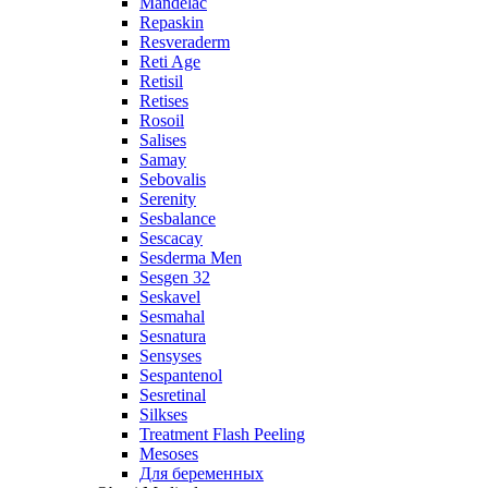
Mandelac
Repaskin
Resveraderm
Reti Age
Retisil
Retises
Rosoil
Salises
Samay
Sebovalis
Serenity
Sesbalance
Sescacay
Sesderma Men
Sesgen 32
Seskavel
Sesmahal
Sesnatura
Sensyses
Sespantenol
Sesretinal
Silkses
Treatment Flash Peeling
Mesoses
Для беременных