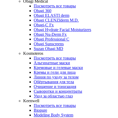
Obagi Medical
Посмотреть все товары
Obagi 360
Obagi ELASTI derm
Obagi CLENZIderm M.D.
Obagi-C Fx
Obagi Hydrate Facial Moisturizers
Obagi Nu-Derm Fx
Obagi Professional C
Obagi Sunscreens
Suzan Obagi MD
Kosmoteros
Посмотреть все товары
Альгинатные маски
Кремовые и гелевые маски
Кремы и гели для лица
Линия по уходу за телом
Обёртывания для тела
Очищение и тонизация
Сыворотки и концентраты
Уход за областью глаз
Keenwell
Посмотреть все товары
Biopure
Modeling Body System