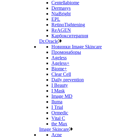
Centellabiome
Dermasys
NiaBright
EPL
RetinoTightening
ReAGEN
Карбокситерапия
Dr.Oracle
Новинки Image Skincare
Промонаборы
Ageless
Ageless+
Biome+
Clear Cell
Daily prevention
I Beauty
I Mask
Image MD
Iluma
I Trial
Ormedic
Vital C
the Max
Image Skincare
Acne