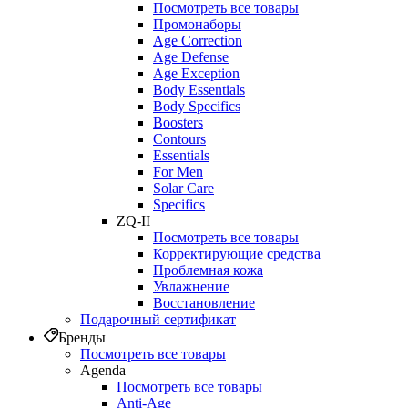
Посмотреть все товары
Промонаборы
Age Correction
Age Defense
Age Exception
Body Essentials
Body Specifics
Boosters
Contours
Essentials
For Men
Solar Care
Specifics
ZQ-II
Посмотреть все товары
Корректирующие средства
Проблемная кожа
Увлажнение
Восстановление
Подарочный сертификат
Бренды
Посмотреть все товары
Agenda
Посмотреть все товары
Anti‑Age