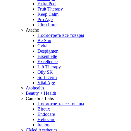
Extra Peel
Fruit Therapy
Keep Calm
Pro Age
Ultra Pure
Atache
Посмотреть все товары
Be Sun
Cvital
Despigmen
Essentielle
Excellence
Lift Therapy
Oily SK
Soft Derm
Vital Age
Atohealth
Beauty + Health
Cantabria Labs
Посмотреть все товары
Biretix
Endocare
Heliocare
Iraltone
CMed Aesthetics