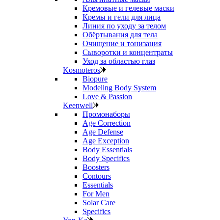
Кремовые и гелевые маски
Кремы и гели для лица
Линия по уходу за телом
Обёртывания для тела
Очищение и тонизация
Сыворотки и концентраты
Уход за областью глаз
Kosmoteros
Biopure
Modeling Body System
Love & Passion
Keenwell
Промонаборы
Age Correction
Age Defense
Age Exception
Body Essentials
Body Specifics
Boosters
Contours
Essentials
For Men
Solar Care
Specifics