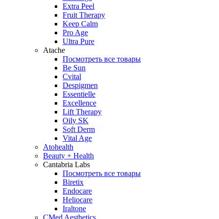
Extra Peel
Fruit Therapy
Keep Calm
Pro Age
Ultra Pure
Atache
Посмотреть все товары
Be Sun
Cvital
Despigmen
Essentielle
Excellence
Lift Therapy
Oily SK
Soft Derm
Vital Age
Atohealth
Beauty + Health
Cantabria Labs
Посмотреть все товары
Biretix
Endocare
Heliocare
Iraltone
CMed Aesthetics