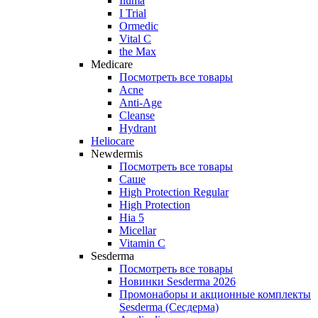
Iluma
I Trial
Ormedic
Vital C
the Max
Medicare
Посмотреть все товары
Acne
Anti‑Age
Cleanse
Hydrant
Heliocare
Newdermis
Посмотреть все товары
Саше
High Protection Regular
High Protection
Hia 5
Micellar
Vitamin C
Sesderma
Посмотреть все товары
Новинки Sesderma 2026
Промонаборы и акционные комплекты
Sesderma (Сесдерма)