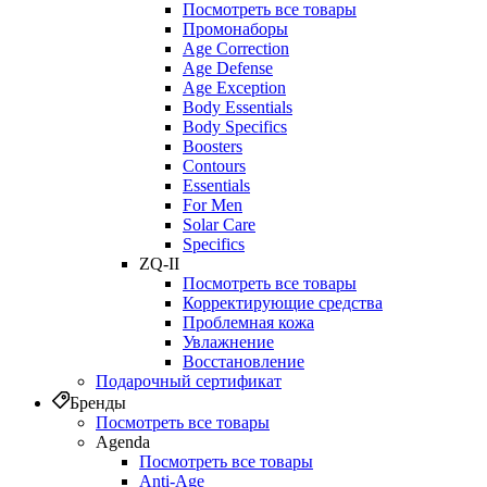
Посмотреть все товары
Промонаборы
Age Correction
Age Defense
Age Exception
Body Essentials
Body Specifics
Boosters
Contours
Essentials
For Men
Solar Care
Specifics
ZQ-II
Посмотреть все товары
Корректирующие средства
Проблемная кожа
Увлажнение
Восстановление
Подарочный сертификат
Бренды
Посмотреть все товары
Agenda
Посмотреть все товары
Anti‑Age