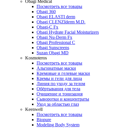
Obagi Medical
Посмотреть все товары
Obagi 360
Obagi ELASTI derm
Obagi CLENZIderm M.D.
Obagi-C Fx
Obagi Hydrate Facial Moisturizers
Obagi Nu-Derm Fx
Obagi Professional C
Obagi Sunscreens
Suzan Obagi MD
Kosmoteros
Посмотреть все товары
Альгинатные маски
Кремовые и гелевые маски
Кремы и гели для лица
Линия по уходу за телом
Обёртывания для тела
Очищение и тонизация
Сыворотки и концентраты
Уход за областью глаз
Keenwell
Посмотреть все товары
Biopure
Modeling Body System