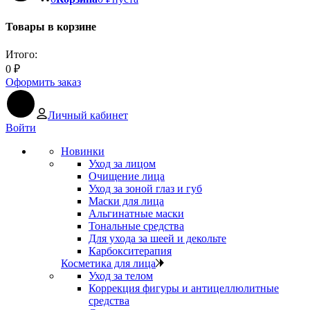
Товары в корзине
Итого:
0
₽
Оформить заказ
Личный кабинет
Войти
Новинки
Уход за лицом
Очищение лица
Уход за зоной глаз и губ
Маски для лица
Альгинатные маски
Тональные средства
Для ухода за шеей и декольте
Карбокситерапия
Косметика для лица
Уход за телом
Коррекция фигуры и антицеллюлитные
средства