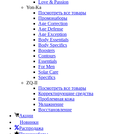
Love & Passion
Yon-Ka
Посмотреть все товары
Промонаборы
Age Correction
Age Defense
Age Exception
Body Essentials
Body Specifics
Boosters
Contours
Essentials
For Men
Solar Care
Specifics
ZQ-II
Посмотреть все товары
Корректирующие средства
Проблемная кожа
Увлажнение
Восстановление
Акции
Новинки
Распродажа