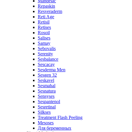
Mandelac
Repaskin
Resveraderm
Reti Age
Retisil
Retises
Rosoil
Salises
Samay
Sebovalis
Serenity
Sesbalance
Sescacay
Sesderma Men
Sesgen 32
Seskavel
Sesmahal
Sesnatura
Sensyses
Sespantenol
Sesretinal
Silkses
Treatment Flash Peeling
Mesoses
Для беременных