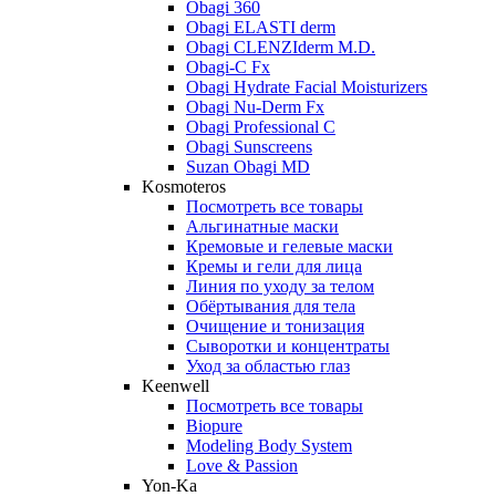
Obagi 360
Obagi ELASTI derm
Obagi CLENZIderm M.D.
Obagi-C Fx
Obagi Hydrate Facial Moisturizers
Obagi Nu-Derm Fx
Obagi Professional C
Obagi Sunscreens
Suzan Obagi MD
Kosmoteros
Посмотреть все товары
Альгинатные маски
Кремовые и гелевые маски
Кремы и гели для лица
Линия по уходу за телом
Обёртывания для тела
Очищение и тонизация
Сыворотки и концентраты
Уход за областью глаз
Keenwell
Посмотреть все товары
Biopure
Modeling Body System
Love & Passion
Yon-Ka