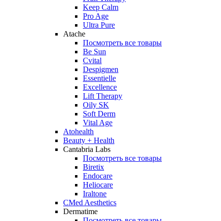
Keep Calm
Pro Age
Ultra Pure
Atache
Посмотреть все товары
Be Sun
Cvital
Despigmen
Essentielle
Excellence
Lift Therapy
Oily SK
Soft Derm
Vital Age
Atohealth
Beauty + Health
Cantabria Labs
Посмотреть все товары
Biretix
Endocare
Heliocare
Iraltone
CMed Aesthetics
Dermatime
Посмотреть все товары