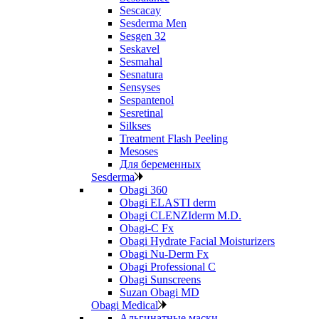
Sescacay
Sesderma Men
Sesgen 32
Seskavel
Sesmahal
Sesnatura
Sensyses
Sespantenol
Sesretinal
Silkses
Treatment Flash Peeling
Mesoses
Для беременных
Sesderma
Obagi 360
Obagi ELASTI derm
Obagi CLENZIderm M.D.
Obagi-C Fx
Obagi Hydrate Facial Moisturizers
Obagi Nu-Derm Fx
Obagi Professional C
Obagi Sunscreens
Suzan Obagi MD
Obagi Medical
Альгинатные маски