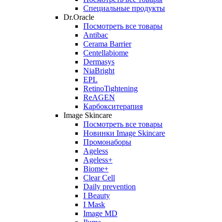
Специальные продукты
Dr.Oracle
Посмотреть все товары
Antibac
Cerama Barrier
Centellabiome
Dermasys
NiaBright
EPL
RetinoTightening
ReAGEN
Карбокситерапия
Image Skincare
Посмотреть все товары
Новинки Image Skincare
Промонаборы
Ageless
Ageless+
Biome+
Clear Cell
Daily prevention
I Beauty
I Mask
Image MD