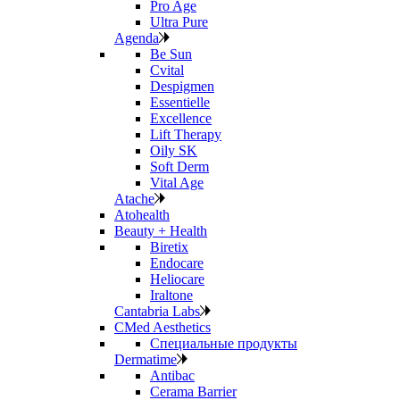
Pro Age
Ultra Pure
Agenda
Be Sun
Cvital
Despigmen
Essentielle
Excellence
Lift Therapy
Oily SK
Soft Derm
Vital Age
Atache
Atohealth
Beauty + Health
Biretix
Endocare
Heliocare
Iraltone
Cantabria Labs
CMed Aesthetics
Специальные продукты
Dermatime
Antibac
Cerama Barrier