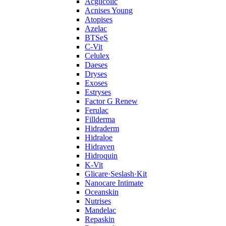
Acglicolic
Acnises Young
Atopises
Azelac
BTSeS
C‑Vit
Celulex
Daeses
Dryses
Exoses
Estryses
Factor G Renew
Ferulac
Fillderma
Hidraderm
Hidraloe
Hidraven
Hidroquin
K-Vit
Glicare·Seslash·Kit
Nanocare Intimate
Oceanskin
Nutrises
Mandelac
Repaskin