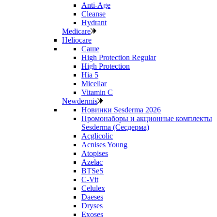
Anti‑Age
Cleanse
Hydrant
Medicare
Heliocare
Саше
High Protection Regular
High Protection
Hia 5
Micellar
Vitamin C
Newdermis
Новинки Sesderma 2026
Промонаборы и акционные комплекты
Sesderma (Сесдерма)
Acglicolic
Acnises Young
Atopises
Azelac
BTSeS
C‑Vit
Celulex
Daeses
Dryses
Exoses