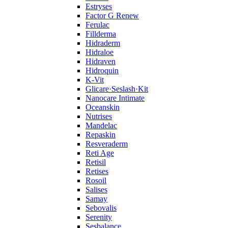
Estryses
Factor G Renew
Ferulac
Fillderma
Hidraderm
Hidraloe
Hidraven
Hidroquin
K-Vit
Glicare·Seslash·Kit
Nanocare Intimate
Oceanskin
Nutrises
Mandelac
Repaskin
Resveraderm
Reti Age
Retisil
Retises
Rosoil
Salises
Samay
Sebovalis
Serenity
Sesbalance