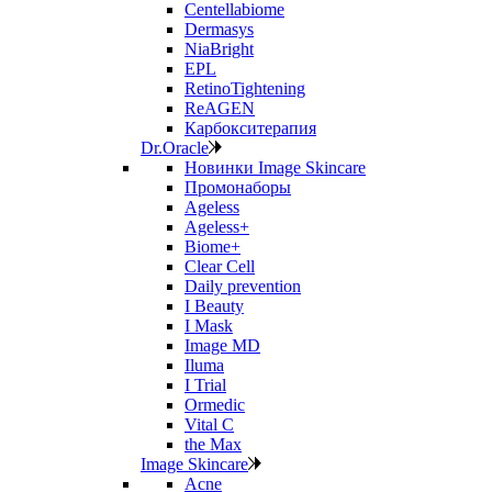
Centellabiome
Dermasys
NiaBright
EPL
RetinoTightening
ReAGEN
Карбокситерапия
Dr.Oracle
Новинки Image Skincare
Промонаборы
Ageless
Ageless+
Biome+
Clear Cell
Daily prevention
I Beauty
I Mask
Image MD
Iluma
I Trial
Ormedic
Vital C
the Max
Image Skincare
Acne