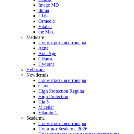
Image MD
Iluma
I Trial
Ormedic
Vital C
the Max
Medicare
Посмотреть все товары
Acne
Anti‑Age
Cleanse
Hydrant
Heliocare
Newdermis
Посмотреть все товары
Саше
High Protection Regular
High Protection
Hia 5
Micellar
Vitamin C
Sesderma
Посмотреть все товары
Новинки Sesderma 2026