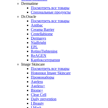
Dermatime
Посмотреть все товары
Специальные продукты
Dr.Oracle
Посмотреть все товары
Antibac
Cerama Barrier
Centellabiome
Dermasys
NiaBright
EPL
RetinoTightening
ReAGEN
Карбокситерапия
Image Skincare
Посмотреть все товары
Новинки Image Skincare
Промонаборы
Ageless
Ageless+
Biome+
Clear Cell
Daily prevention
I Beauty
I Mask