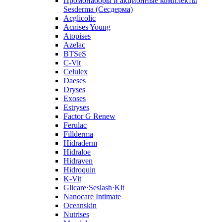
Промонаборы и акционные комплекты
Sesderma (Сесдерма)
Acglicolic
Acnises Young
Atopises
Azelac
BTSeS
C‑Vit
Celulex
Daeses
Dryses
Exoses
Estryses
Factor G Renew
Ferulac
Fillderma
Hidraderm
Hidraloe
Hidraven
Hidroquin
K-Vit
Glicare·Seslash·Kit
Nanocare Intimate
Oceanskin
Nutrises