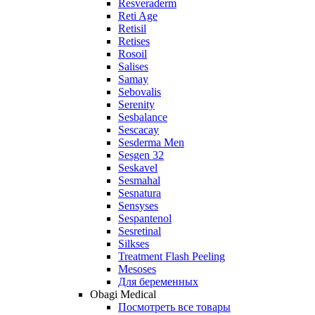
Resveraderm
Reti Age
Retisil
Retises
Rosoil
Salises
Samay
Sebovalis
Serenity
Sesbalance
Sescacay
Sesderma Men
Sesgen 32
Seskavel
Sesmahal
Sesnatura
Sensyses
Sespantenol
Sesretinal
Silkses
Treatment Flash Peeling
Mesoses
Для беременных
Obagi Medical
Посмотреть все товары