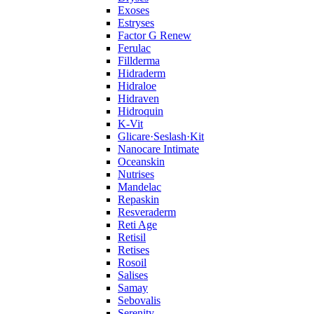
Exoses
Estryses
Factor G Renew
Ferulac
Fillderma
Hidraderm
Hidraloe
Hidraven
Hidroquin
K-Vit
Glicare·Seslash·Kit
Nanocare Intimate
Oceanskin
Nutrises
Mandelac
Repaskin
Resveraderm
Reti Age
Retisil
Retises
Rosoil
Salises
Samay
Sebovalis
Serenity