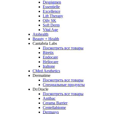
Despigmen
Essentielle
Excellence
Lift Therapy
Oily SK
Soft Derm
Vital Age
Atohealth
Beauty + Health
Cantabria Labs
Посмотреть все товары
Biretix
Endocare
Heliocare
Iraltone
CMed Aesthetics
Dermatime
Посмотреть все товары
Специальные продукты
Dr.Oracle
Посмотреть все товары
Antibac
Cerama Barrier
Centellabiome
Dermasys