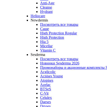
Anti‑Age
Cleanse
Hydrant
Heliocare
Newdermis
Посмотреть все товары
Саше
High Protection Regular
High Protection
Hia 5
Micellar
Vitamin C
Sesderma
Посмотреть все товары
Новинки Sesderma 2026
Промонаборы и акционные комплекты S
Acglicolic
Acnises Young
Atopises
Azelac
BTSeS
C‑Vit
Celulex
Daeses
Dryses