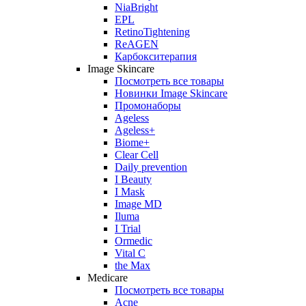
NiaBright
EPL
RetinoTightening
ReAGEN
Карбокситерапия
Image Skincare
Посмотреть все товары
Новинки Image Skincare
Промонаборы
Ageless
Ageless+
Biome+
Clear Cell
Daily prevention
I Beauty
I Mask
Image MD
Iluma
I Trial
Ormedic
Vital C
the Max
Medicare
Посмотреть все товары
Acne