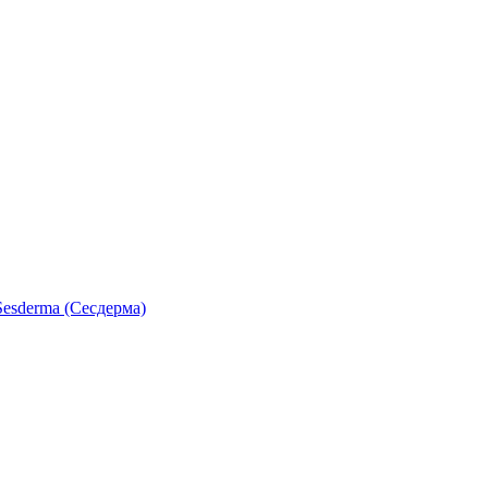
esderma (Сесдерма)