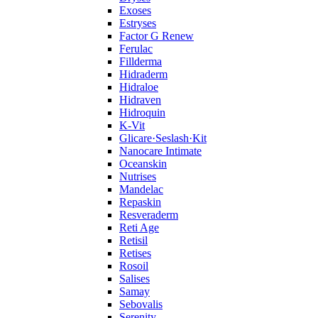
Exoses
Estryses
Factor G Renew
Ferulac
Fillderma
Hidraderm
Hidraloe
Hidraven
Hidroquin
K-Vit
Glicare·Seslash·Kit
Nanocare Intimate
Oceanskin
Nutrises
Mandelac
Repaskin
Resveraderm
Reti Age
Retisil
Retises
Rosoil
Salises
Samay
Sebovalis
Serenity