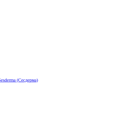
esderma (Сесдерма)