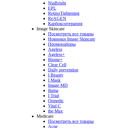
NiaBright
EPL
RetinoTightening
ReAGEN
Карбокситерапия
Image Skincare
Посмотреть все товары
Новинки Image Skincare
Промонаборы
Ageless
Ageless+
Biome+
Clear Cell
Daily prevention
I Beauty
I Mask
Image MD
Iluma
I Trial
Ormedic
Vital C
the Max
Medicare
Посмотреть все товары
Acne