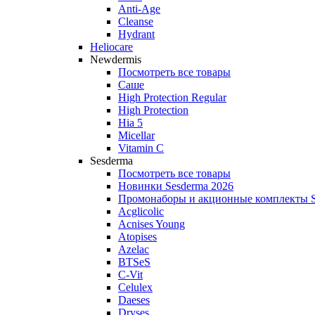
Anti‑Age
Cleanse
Hydrant
Heliocare
Newdermis
Посмотреть все товары
Саше
High Protection Regular
High Protection
Hia 5
Micellar
Vitamin C
Sesderma
Посмотреть все товары
Новинки Sesderma 2026
Промонаборы и акционные комплекты S
Acglicolic
Acnises Young
Atopises
Azelac
BTSeS
C‑Vit
Celulex
Daeses
Dryses