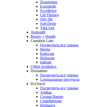
Despigmen
Essentielle
Excellence
Lift Therapy
Oily SK
Soft Derm
Vital Age
Atohealth
Beauty + Health
Cantabria Labs
Посмотреть все товары
Biretix
Endocare
Heliocare
Iraltone
CMed Aesthetics
Dermatime
Посмотреть все товары
Специальные продукты
Dr.Oracle
Посмотреть все товары
Antibac
Cerama Barrier
Centellabiome
Dermasys