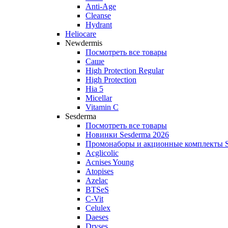
Anti‑Age
Cleanse
Hydrant
Heliocare
Newdermis
Посмотреть все товары
Саше
High Protection Regular
High Protection
Hia 5
Micellar
Vitamin C
Sesderma
Посмотреть все товары
Новинки Sesderma 2026
Промонаборы и акционные комплекты S
Acglicolic
Acnises Young
Atopises
Azelac
BTSeS
C‑Vit
Celulex
Daeses
Dryses