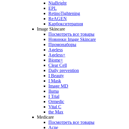
NiaBright
EPL
RetinoTightening
ReAGEN
Карбокситерапия
Image Skincare
Посмотреть все товары
Новинки Image Skincare
Промонаборы
Ageless
Ageless+
Biome+
Clear Cell
Daily prevention
I Beauty
I Mask
Image MD
Iluma
I Trial
Ormedic
Vital C
the Max
Medicare
Посмотреть все товары
Acne