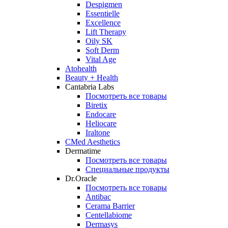
Despigmen
Essentielle
Excellence
Lift Therapy
Oily SK
Soft Derm
Vital Age
Atohealth
Beauty + Health
Cantabria Labs
Посмотреть все товары
Biretix
Endocare
Heliocare
Iraltone
CMed Aesthetics
Dermatime
Посмотреть все товары
Специальные продукты
Dr.Oracle
Посмотреть все товары
Antibac
Cerama Barrier
Centellabiome
Dermasys