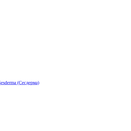
esderma (Сесдерма)