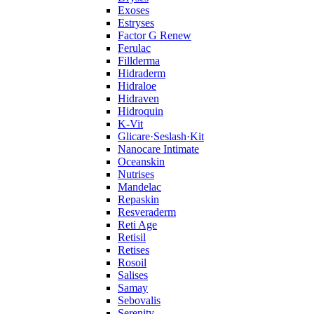
Exoses
Estryses
Factor G Renew
Ferulac
Fillderma
Hidraderm
Hidraloe
Hidraven
Hidroquin
K-Vit
Glicare·Seslash·Kit
Nanocare Intimate
Oceanskin
Nutrises
Mandelac
Repaskin
Resveraderm
Reti Age
Retisil
Retises
Rosoil
Salises
Samay
Sebovalis
Serenity