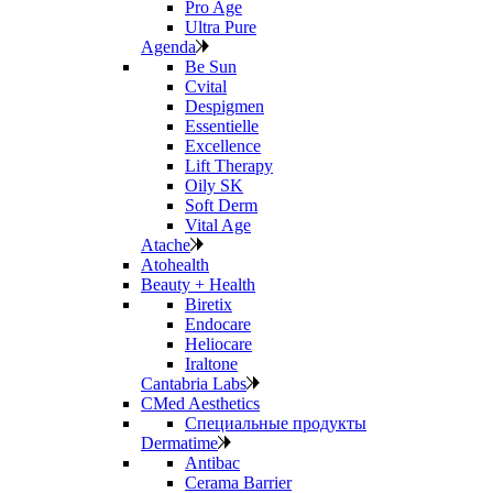
Pro Age
Ultra Pure
Agenda
Be Sun
Cvital
Despigmen
Essentielle
Excellence
Lift Therapy
Oily SK
Soft Derm
Vital Age
Atache
Atohealth
Beauty + Health
Biretix
Endocare
Heliocare
Iraltone
Cantabria Labs
CMed Aesthetics
Специальные продукты
Dermatime
Antibac
Cerama Barrier