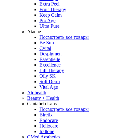
Extra Peel
Fruit Therapy
Keep Calm
Pro Age
Ultra Pure
Atache
Посмотреть все товары
Be Sun
Cvital
Despigmen
Essentielle
Excellence
Lift Therapy
Oily SK
Soft Derm
Vital Age
Atohealth
Beauty + Health
Cantabria Labs
Посмотреть все товары
Biretix
Endocare
Heliocare
Iraltone
CMed Aesthetics