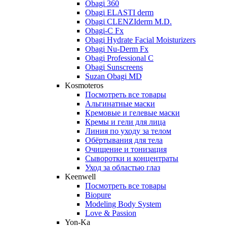
Obagi 360
Obagi ELASTI derm
Obagi CLENZIderm M.D.
Obagi-C Fx
Obagi Hydrate Facial Moisturizers
Obagi Nu-Derm Fx
Obagi Professional C
Obagi Sunscreens
Suzan Obagi MD
Kosmoteros
Посмотреть все товары
Альгинатные маски
Кремовые и гелевые маски
Кремы и гели для лица
Линия по уходу за телом
Обёртывания для тела
Очищение и тонизация
Сыворотки и концентраты
Уход за областью глаз
Keenwell
Посмотреть все товары
Biopure
Modeling Body System
Love & Passion
Yon-Ka