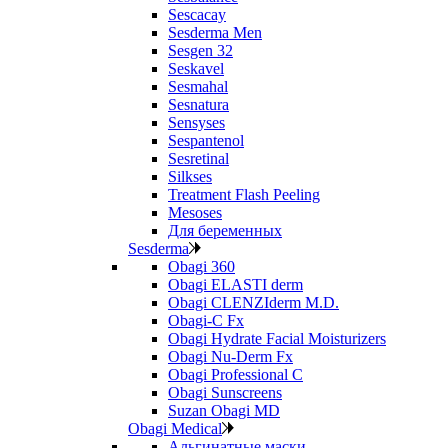
Sescacay
Sesderma Men
Sesgen 32
Seskavel
Sesmahal
Sesnatura
Sensyses
Sespantenol
Sesretinal
Silkses
Treatment Flash Peeling
Mesoses
Для беременных
Sesderma
Obagi 360
Obagi ELASTI derm
Obagi CLENZIderm M.D.
Obagi-C Fx
Obagi Hydrate Facial Moisturizers
Obagi Nu-Derm Fx
Obagi Professional C
Obagi Sunscreens
Suzan Obagi MD
Obagi Medical
Альгинатные маски