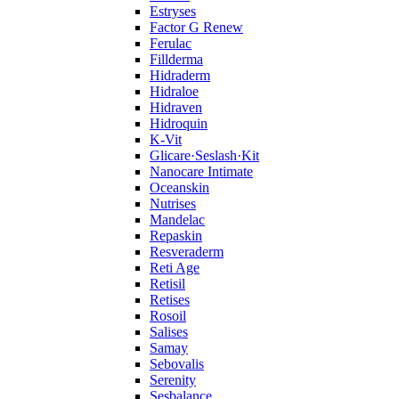
Estryses
Factor G Renew
Ferulac
Fillderma
Hidraderm
Hidraloe
Hidraven
Hidroquin
K-Vit
Glicare·Seslash·Kit
Nanocare Intimate
Oceanskin
Nutrises
Mandelac
Repaskin
Resveraderm
Reti Age
Retisil
Retises
Rosoil
Salises
Samay
Sebovalis
Serenity
Sesbalance