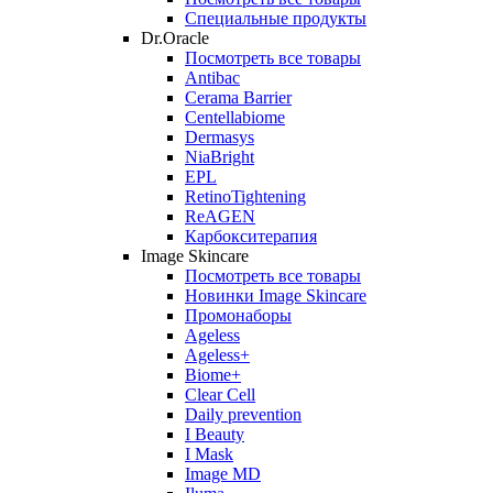
Специальные продукты
Dr.Oracle
Посмотреть все товары
Antibac
Cerama Barrier
Centellabiome
Dermasys
NiaBright
EPL
RetinoTightening
ReAGEN
Карбокситерапия
Image Skincare
Посмотреть все товары
Новинки Image Skincare
Промонаборы
Ageless
Ageless+
Biome+
Clear Cell
Daily prevention
I Beauty
I Mask
Image MD