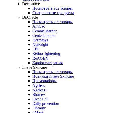
Dermatime
Посмотреть все товары
Специальные продукты
Dr.Oracle
Посмотреть все товары
Antibac
Cerama Barrier
Centellabiome
Dermasys
NiaBright
EPL
RetinoTightening
ReAGEN
Карбокситерапия
Image Skincare
Посмотреть все товары
Новинки Image Skincare
Промонаборы
Ageless
Ageless+
Biome+
Clear Cell
Daily prevention
I Beauty
I Mask