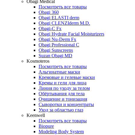
Obagi Medical
Посмотреть все товары
Obagi 360
Obagi ELASTI derm
Obagi CLENZIderm M.D.
Obagi-C Fx
Obagi Hydrate Facial Moisturizers
Obagi Nu-Derm Fx
Obagi Professional C
Obagi Sunscreens
Suzan Obagi MD
Kosmoteros
Посмотреть все товары
Альгинатные маски
Кремовые и гелевые маски
Кремы и гели для лица
Линия по уходу за телом
Обёртывания для тела
Очищение и тонизация
Сыворотки и концентраты
Уход за областью глаз
Keenwell
Посмотреть все товары
Biopure
Modeling Body System