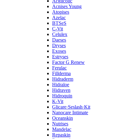
Acglicolic
Acnises Young
Atopises
Azelac
BTSeS
C‑Vit
Celulex
Daeses
Dryses
Exoses
Estryses
Factor G Renew
Ferulac
Fillderma
Hidraderm
Hidraloe
Hidraven
Hidroquin
K-Vit
Glicare·Seslash·Kit
Nanocare Intimate
Oceanskin
Nutrises
Mandelac
Repaskin