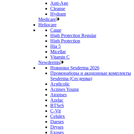
Anti‑Age
Cleanse
Hydrant
Medicare
Heliocare
Саше
High Protection Regular
High Protection
Hia 5
Micellar
Vitamin C
Newdermis
Новинки Sesderma 2026
Промонаборы и акционные комплекты
Sesderma (Сесдерма)
Acglicolic
Acnises Young
Atopises
Azelac
BTSeS
C‑Vit
Celulex
Daeses
Dryses
Exoses