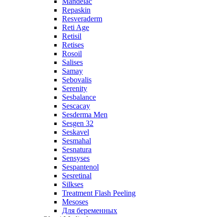
Mandelac
Repaskin
Resveraderm
Reti Age
Retisil
Retises
Rosoil
Salises
Samay
Sebovalis
Serenity
Sesbalance
Sescacay
Sesderma Men
Sesgen 32
Seskavel
Sesmahal
Sesnatura
Sensyses
Sespantenol
Sesretinal
Silkses
Treatment Flash Peeling
Mesoses
Для беременных