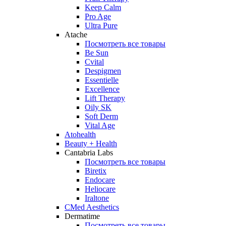
Keep Calm
Pro Age
Ultra Pure
Atache
Посмотреть все товары
Be Sun
Cvital
Despigmen
Essentielle
Excellence
Lift Therapy
Oily SK
Soft Derm
Vital Age
Atohealth
Beauty + Health
Cantabria Labs
Посмотреть все товары
Biretix
Endocare
Heliocare
Iraltone
CMed Aesthetics
Dermatime
Посмотреть все товары