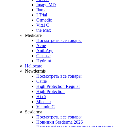
Image MD
Iluma
I Trial
Ormedic
Vital C
the Max
Medicare
Посмотреть все товары
Acne
Anti‑Age
Cleanse
Hydrant
Heliocare
Newdermis
Посмотреть все товары
Саше
High Protection Regular
High Protection
Hia 5
Micellar
Vitamin C
Sesderma
Посмотреть все товары
Новинки Sesderma 2026