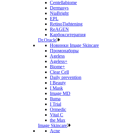
Centellabiome
Dermasys
NiaBright
EPL
RetinoTightening
ReAGEN
Карбокситерапия
Dr.Oracle
Новинки Image Skincare
Промонаборы
Ageless
Ageless+
Biome+
Clear Cell
Daily prevention
I Beauty
I Mask
Image MD
Iluma
I Trial
Ormedic
Vital C
the Max
Image Skincare
Acne