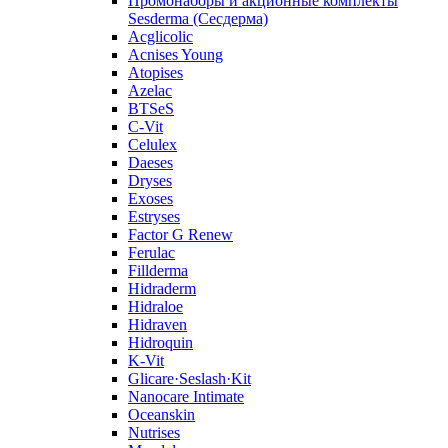
Промонаборы и акционные комплекты
Sesderma (Сесдерма)
Acglicolic
Acnises Young
Atopises
Azelac
BTSeS
C‑Vit
Celulex
Daeses
Dryses
Exoses
Estryses
Factor G Renew
Ferulac
Fillderma
Hidraderm
Hidraloe
Hidraven
Hidroquin
K-Vit
Glicare·Seslash·Kit
Nanocare Intimate
Oceanskin
Nutrises