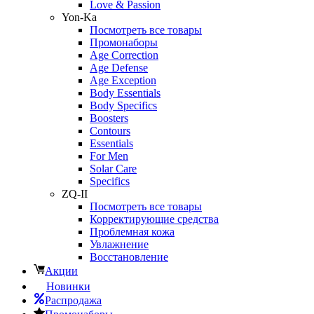
Love & Passion
Yon-Ka
Посмотреть все товары
Промонаборы
Age Correction
Age Defense
Age Exception
Body Essentials
Body Specifics
Boosters
Contours
Essentials
For Men
Solar Care
Specifics
ZQ-II
Посмотреть все товары
Корректирующие средства
Проблемная кожа
Увлажнение
Восстановление
Акции
Новинки
Распродажа