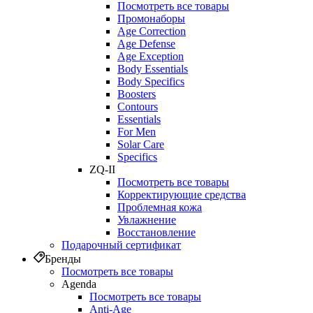
Посмотреть все товары
Промонаборы
Age Correction
Age Defense
Age Exception
Body Essentials
Body Specifics
Boosters
Contours
Essentials
For Men
Solar Care
Specifics
ZQ-II
Посмотреть все товары
Корректирующие средства
Проблемная кожа
Увлажнение
Восстановление
Подарочный сертификат
Бренды
Посмотреть все товары
Agenda
Посмотреть все товары
Anti‑Age