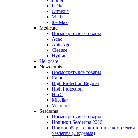
Iluma
I Trial
Ormedic
Vital C
the Max
Medicare
Посмотреть все товары
Acne
Anti‑Age
Cleanse
Hydrant
Heliocare
Newdermis
Посмотреть все товары
Саше
High Protection Regular
High Protection
Hia 5
Micellar
Vitamin C
Sesderma
Посмотреть все товары
Новинки Sesderma 2026
Промонаборы и акционные комплекты
Sesderma (Сесдерма)