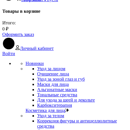
Товары в корзине
Итого:
0
₽
Оформить заказ
Личный кабинет
Войти
Новинки
Уход за лицом
Очищение лица
Уход за зоной глаз и губ
Маски для лица
Альгинатные маски
Тональные средства
Для ухода за шеей и декольте
Карбокситерапия
Косметика для лица
Уход за телом
Коррекция фигуры и антицеллюлитные
средства