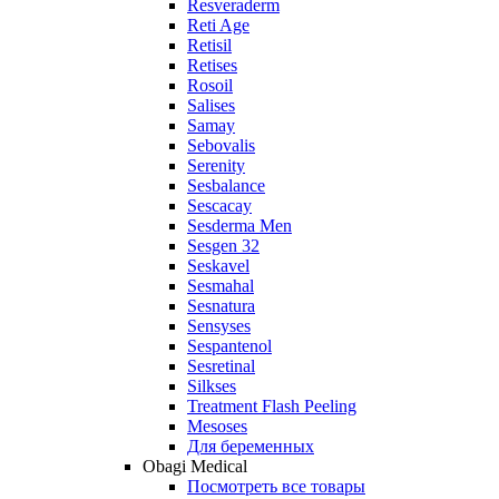
Resveraderm
Reti Age
Retisil
Retises
Rosoil
Salises
Samay
Sebovalis
Serenity
Sesbalance
Sescacay
Sesderma Men
Sesgen 32
Seskavel
Sesmahal
Sesnatura
Sensyses
Sespantenol
Sesretinal
Silkses
Treatment Flash Peeling
Mesoses
Для беременных
Obagi Medical
Посмотреть все товары