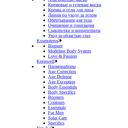
Кремовые и гелевые маски
Кремы и гели для лица
Линия по уходу за телом
Обёртывания для тела
Очищение и тонизация
Сыворотки и концентраты
Уход за областью глаз
Kosmoteros
Biopure
Modeling Body System
Love & Passion
Keenwell
Промонаборы
Age Correction
Age Defense
Age Exception
Body Essentials
Body Specifics
Boosters
Contours
Essentials
For Men
Solar Care
Specifics