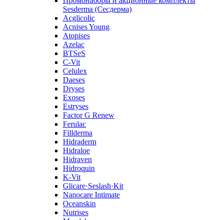
Промонаборы и акционные комплекты
Sesderma (Сесдерма)
Acglicolic
Acnises Young
Atopises
Azelac
BTSeS
C‑Vit
Celulex
Daeses
Dryses
Exoses
Estryses
Factor G Renew
Ferulac
Fillderma
Hidraderm
Hidraloe
Hidraven
Hidroquin
K-Vit
Glicare·Seslash·Kit
Nanocare Intimate
Oceanskin
Nutrises