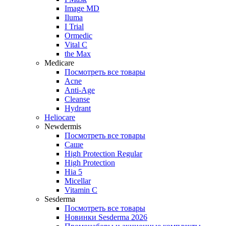
Image MD
Iluma
I Trial
Ormedic
Vital C
the Max
Medicare
Посмотреть все товары
Acne
Anti‑Age
Cleanse
Hydrant
Heliocare
Newdermis
Посмотреть все товары
Саше
High Protection Regular
High Protection
Hia 5
Micellar
Vitamin C
Sesderma
Посмотреть все товары
Новинки Sesderma 2026