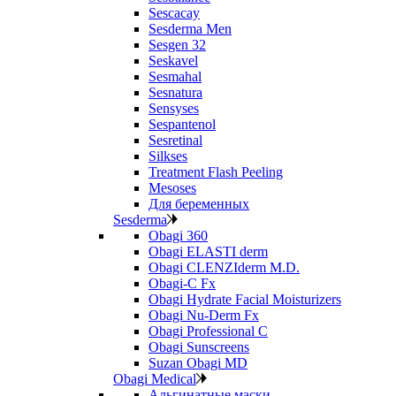
Sescacay
Sesderma Men
Sesgen 32
Seskavel
Sesmahal
Sesnatura
Sensyses
Sespantenol
Sesretinal
Silkses
Treatment Flash Peeling
Mesoses
Для беременных
Sesderma
Obagi 360
Obagi ELASTI derm
Obagi CLENZIderm M.D.
Obagi-C Fx
Obagi Hydrate Facial Moisturizers
Obagi Nu-Derm Fx
Obagi Professional C
Obagi Sunscreens
Suzan Obagi MD
Obagi Medical
Альгинатные маски