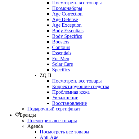
Посмотреть все товары
Промонаборы
Age Correction
Age Defense
Age Exception
Body Essentials
Body Specifics
Boosters
Contours
Essentials
For Men
Solar Care
Specifics
ZQ-II
Посмотреть все товары
Корректирующие средства
Проблемная кожа
Увлажнение
Восстановление
Подарочный сертификат
Бренды
Посмотреть все товары
Agenda
Посмотреть все товары
Anti‑Age