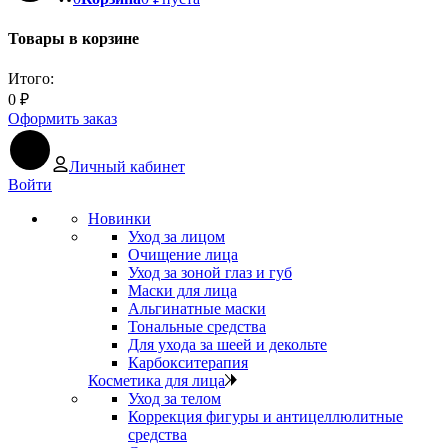
Товары в корзине
Итого:
0
₽
Оформить заказ
Личный кабинет
Войти
Новинки
Уход за лицом
Очищение лица
Уход за зоной глаз и губ
Маски для лица
Альгинатные маски
Тональные средства
Для ухода за шеей и декольте
Карбокситерапия
Косметика для лица
Уход за телом
Коррекция фигуры и антицеллюлитные
средства