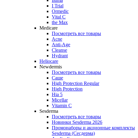
Iluma
I Trial
Ormedic
Vital C
the Max
Medicare
Посмотреть все товары
Acne
Anti‑Age
Cleanse
Hydrant
Heliocare
Newdermis
Посмотреть все товары
Саше
High Protection Regular
High Protection
Hia 5
Micellar
Vitamin C
Sesderma
Посмотреть все товары
Новинки Sesderma 2026
Промонаборы и акционные комплекты
Sesderma (Сесдерма)