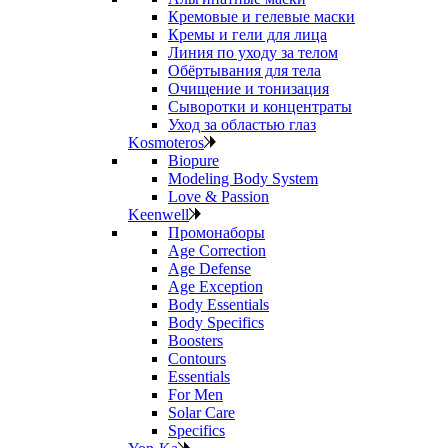
Кремовые и гелевые маски
Кремы и гели для лица
Линия по уходу за телом
Обёртывания для тела
Очищение и тонизация
Сыворотки и концентраты
Уход за областью глаз
Kosmoteros
Biopure
Modeling Body System
Love & Passion
Keenwell
Промонаборы
Age Correction
Age Defense
Age Exception
Body Essentials
Body Specifics
Boosters
Contours
Essentials
For Men
Solar Care
Specifics