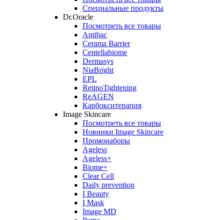
Специальные продукты
Dr.Oracle
Посмотреть все товары
Antibac
Cerama Barrier
Centellabiome
Dermasys
NiaBright
EPL
RetinoTightening
ReAGEN
Карбокситерапия
Image Skincare
Посмотреть все товары
Новинки Image Skincare
Промонаборы
Ageless
Ageless+
Biome+
Clear Cell
Daily prevention
I Beauty
I Mask
Image MD