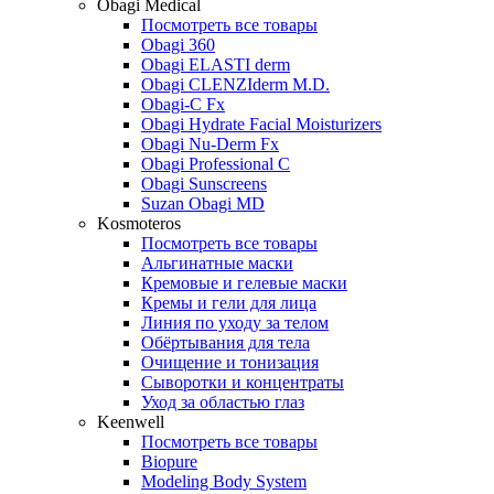
Obagi Medical
Посмотреть все товары
Obagi 360
Obagi ELASTI derm
Obagi CLENZIderm M.D.
Obagi-C Fx
Obagi Hydrate Facial Moisturizers
Obagi Nu-Derm Fx
Obagi Professional C
Obagi Sunscreens
Suzan Obagi MD
Kosmoteros
Посмотреть все товары
Альгинатные маски
Кремовые и гелевые маски
Кремы и гели для лица
Линия по уходу за телом
Обёртывания для тела
Очищение и тонизация
Сыворотки и концентраты
Уход за областью глаз
Keenwell
Посмотреть все товары
Biopure
Modeling Body System