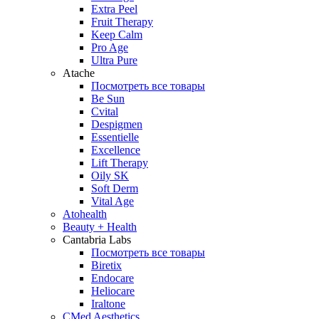
Extra Peel
Fruit Therapy
Keep Calm
Pro Age
Ultra Pure
Atache
Посмотреть все товары
Be Sun
Cvital
Despigmen
Essentielle
Excellence
Lift Therapy
Oily SK
Soft Derm
Vital Age
Atohealth
Beauty + Health
Cantabria Labs
Посмотреть все товары
Biretix
Endocare
Heliocare
Iraltone
CMed Aesthetics