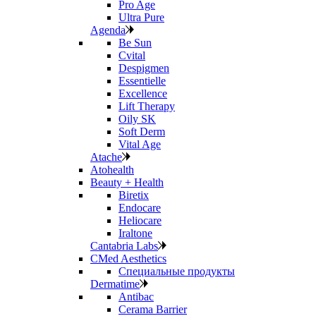
Pro Age
Ultra Pure
Agenda
Be Sun
Cvital
Despigmen
Essentielle
Excellence
Lift Therapy
Oily SK
Soft Derm
Vital Age
Atache
Atohealth
Beauty + Health
Biretix
Endocare
Heliocare
Iraltone
Cantabria Labs
CMed Aesthetics
Специальные продукты
Dermatime
Antibac
Cerama Barrier