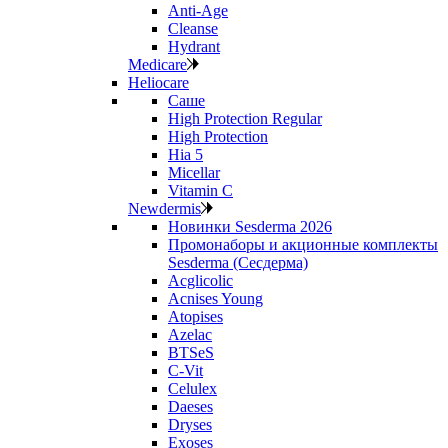
Anti‑Age
Cleanse
Hydrant
Medicare
Heliocare
Саше
High Protection Regular
High Protection
Hia 5
Micellar
Vitamin C
Newdermis
Новинки Sesderma 2026
Промонаборы и акционные комплекты
Sesderma (Сесдерма)
Acglicolic
Acnises Young
Atopises
Azelac
BTSeS
C‑Vit
Celulex
Daeses
Dryses
Exoses