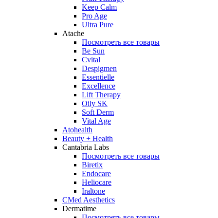
Keep Calm
Pro Age
Ultra Pure
Atache
Посмотреть все товары
Be Sun
Cvital
Despigmen
Essentielle
Excellence
Lift Therapy
Oily SK
Soft Derm
Vital Age
Atohealth
Beauty + Health
Cantabria Labs
Посмотреть все товары
Biretix
Endocare
Heliocare
Iraltone
CMed Aesthetics
Dermatime
Посмотреть все товары