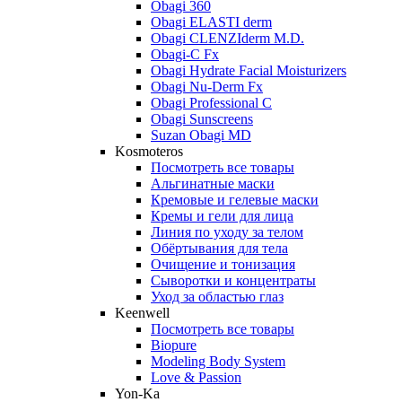
Obagi 360
Obagi ELASTI derm
Obagi CLENZIderm M.D.
Obagi-C Fx
Obagi Hydrate Facial Moisturizers
Obagi Nu-Derm Fx
Obagi Professional C
Obagi Sunscreens
Suzan Obagi MD
Kosmoteros
Посмотреть все товары
Альгинатные маски
Кремовые и гелевые маски
Кремы и гели для лица
Линия по уходу за телом
Обёртывания для тела
Очищение и тонизация
Сыворотки и концентраты
Уход за областью глаз
Keenwell
Посмотреть все товары
Biopure
Modeling Body System
Love & Passion
Yon-Ka