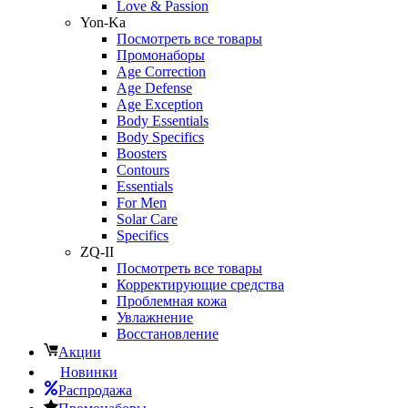
Love & Passion
Yon-Ka
Посмотреть все товары
Промонаборы
Age Correction
Age Defense
Age Exception
Body Essentials
Body Specifics
Boosters
Contours
Essentials
For Men
Solar Care
Specifics
ZQ-II
Посмотреть все товары
Корректирующие средства
Проблемная кожа
Увлажнение
Восстановление
Акции
Новинки
Распродажа