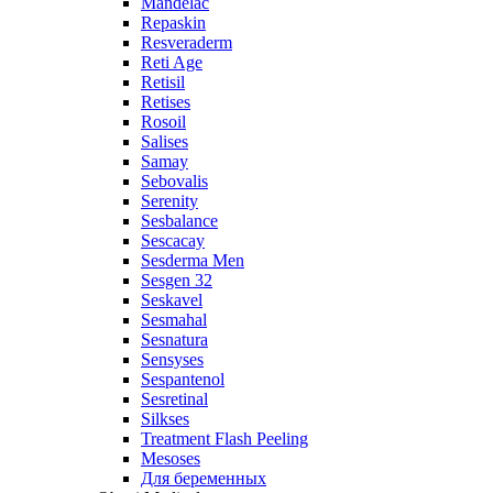
Mandelac
Repaskin
Resveraderm
Reti Age
Retisil
Retises
Rosoil
Salises
Samay
Sebovalis
Serenity
Sesbalance
Sescacay
Sesderma Men
Sesgen 32
Seskavel
Sesmahal
Sesnatura
Sensyses
Sespantenol
Sesretinal
Silkses
Treatment Flash Peeling
Mesoses
Для беременных