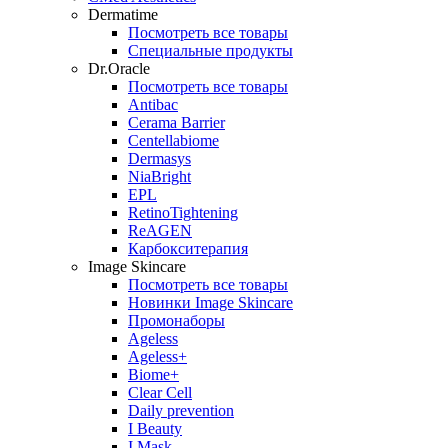
Dermatime
Посмотреть все товары
Специальные продукты
Dr.Oracle
Посмотреть все товары
Antibac
Cerama Barrier
Centellabiome
Dermasys
NiaBright
EPL
RetinoTightening
ReAGEN
Карбокситерапия
Image Skincare
Посмотреть все товары
Новинки Image Skincare
Промонаборы
Ageless
Ageless+
Biome+
Clear Cell
Daily prevention
I Beauty
I Mask