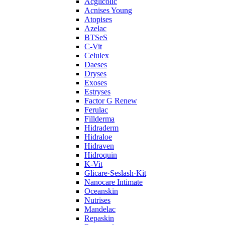
Acglicolic
Acnises Young
Atopises
Azelac
BTSeS
C‑Vit
Celulex
Daeses
Dryses
Exoses
Estryses
Factor G Renew
Ferulac
Fillderma
Hidraderm
Hidraloe
Hidraven
Hidroquin
K-Vit
Glicare·Seslash·Kit
Nanocare Intimate
Oceanskin
Nutrises
Mandelac
Repaskin