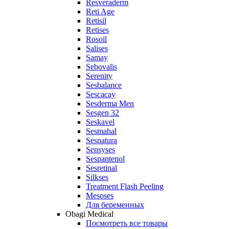
Resveraderm
Reti Age
Retisil
Retises
Rosoil
Salises
Samay
Sebovalis
Serenity
Sesbalance
Sescacay
Sesderma Men
Sesgen 32
Seskavel
Sesmahal
Sesnatura
Sensyses
Sespantenol
Sesretinal
Silkses
Treatment Flash Peeling
Mesoses
Для беременных
Obagi Medical
Посмотреть все товары