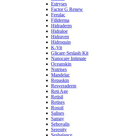
Estryses
Factor G Renew
Ferulac
Fillderma
Hidraderm
Hidraloe
Hidraven
Hidroquin
K-Vit
Glicare·Seslash·Kit
Nanocare Intimate
Oceanskin
Nutrises
Mandelac
Repaskin
Resveraderm
Reti Age
Retisil
Retises
Rosoil
Salises
Samay
Sebovalis
Serenity
Sesbalance