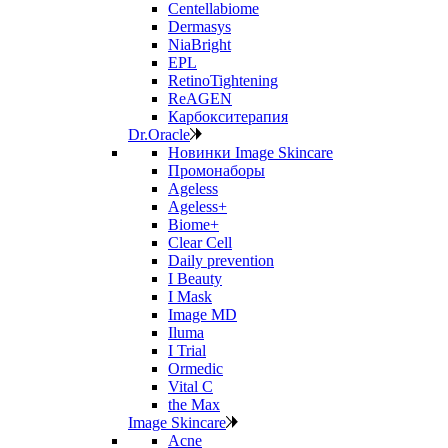
Centellabiome
Dermasys
NiaBright
EPL
RetinoTightening
ReAGEN
Карбокситерапия
Dr.Oracle
Новинки Image Skincare
Промонаборы
Ageless
Ageless+
Biome+
Clear Cell
Daily prevention
I Beauty
I Mask
Image MD
Iluma
I Trial
Ormedic
Vital C
the Max
Image Skincare
Acne