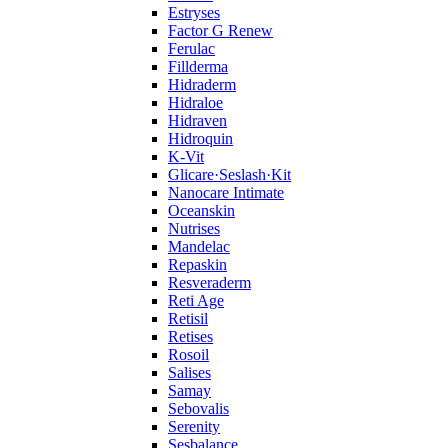
Estryses
Factor G Renew
Ferulac
Fillderma
Hidraderm
Hidraloe
Hidraven
Hidroquin
K-Vit
Glicare·Seslash·Kit
Nanocare Intimate
Oceanskin
Nutrises
Mandelac
Repaskin
Resveraderm
Reti Age
Retisil
Retises
Rosoil
Salises
Samay
Sebovalis
Serenity
Sesbalance