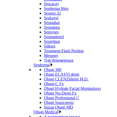
Sescacay
Sesderma Men
Sesgen 32
Seskavel
Sesmahal
Sesnatura
Sensyses
Sespantenol
Sesretinal
Silkses
Treatment Flash Peeling
Mesoses
Для беременных
Sesderma
Obagi 360
Obagi ELASTI derm
Obagi CLENZIderm M.D.
Obagi-C Fx
Obagi Hydrate Facial Moisturizers
Obagi Nu-Derm Fx
Obagi Professional C
Obagi Sunscreens
Suzan Obagi MD
Obagi Medical
Альгинатные маски