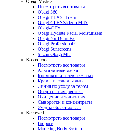
Obagi Medical
Посмотреть все товары
Obagi 360
Obagi ELASTI derm
Obagi CLENZIderm M.D.
Obagi-C Fx
Obagi Hydrate Facial Moisturizers
Obagi Nu-Derm Fx
Obagi Professional C
Obagi Sunscreens
Suzan Obagi MD
Kosmoteros
Посмотреть все товары
Альгинатные маски
Кремовые и гелевые маски
Кремы и гели для лица
Линия по уходу за телом
Обёртывания для тела
Очищение и тонизация
Сыворотки и концентраты
Уход за областью глаз
Keenwell
Посмотреть все товары
Biopure
Modeling Body System