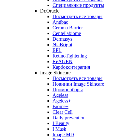
Специальные продукты
Dr.Oracle
Посмотреть все товары
Antibac
Cerama Barrier
Centellabiome
Dermasys
NiaBright
EPL
RetinoTightening
ReAGEN
Карбокситерапия
Image Skincare
Посмотреть все товары
Новинки Image Skincare
Промонаборы
Ageless
Ageless+
Biome+
Clear Cell
Daily prevention
I Beauty
I Mask
Image MD