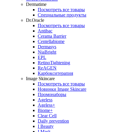
Dermatime
Посмотреть все товары
Специальные продукты
Dr.Oracle
Посмотреть все товары
Antibac
Cerama Barrier
Centellabiome
Dermasys
NiaBright
EPL
RetinoTightening
ReAGEN
Карбокситерапия
Image Skincare
Посмотреть все товары
Новинки Image Skincare
Промонаборы
Ageless
Ageless+
Biome+
Clear Cell
Daily prevention
I Beauty
I Mask