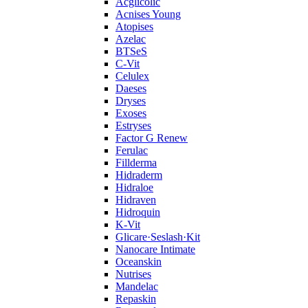
Acglicolic
Acnises Young
Atopises
Azelac
BTSeS
C‑Vit
Celulex
Daeses
Dryses
Exoses
Estryses
Factor G Renew
Ferulac
Fillderma
Hidraderm
Hidraloe
Hidraven
Hidroquin
K-Vit
Glicare·Seslash·Kit
Nanocare Intimate
Oceanskin
Nutrises
Mandelac
Repaskin