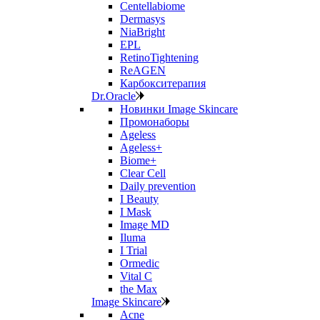
Centellabiome
Dermasys
NiaBright
EPL
RetinoTightening
ReAGEN
Карбокситерапия
Dr.Oracle
Новинки Image Skincare
Промонаборы
Ageless
Ageless+
Biome+
Clear Cell
Daily prevention
I Beauty
I Mask
Image MD
Iluma
I Trial
Ormedic
Vital C
the Max
Image Skincare
Acne