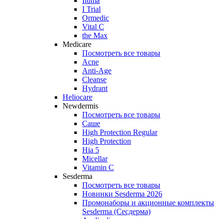
Iluma
I Trial
Ormedic
Vital C
the Max
Medicare
Посмотреть все товары
Acne
Anti‑Age
Cleanse
Hydrant
Heliocare
Newdermis
Посмотреть все товары
Саше
High Protection Regular
High Protection
Hia 5
Micellar
Vitamin C
Sesderma
Посмотреть все товары
Новинки Sesderma 2026
Промонаборы и акционные комплекты
Sesderma (Сесдерма)