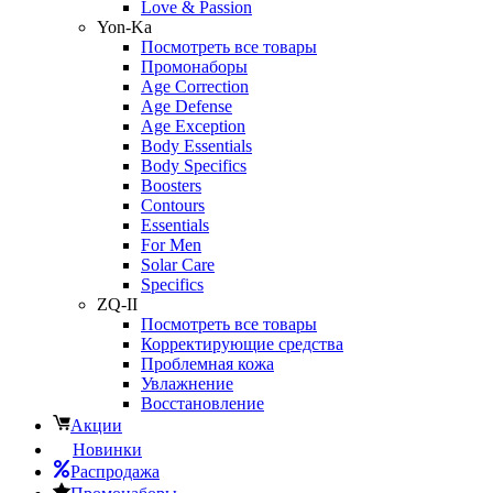
Love & Passion
Yon-Ka
Посмотреть все товары
Промонаборы
Age Correction
Age Defense
Age Exception
Body Essentials
Body Specifics
Boosters
Contours
Essentials
For Men
Solar Care
Specifics
ZQ-II
Посмотреть все товары
Корректирующие средства
Проблемная кожа
Увлажнение
Восстановление
Акции
Новинки
Распродажа