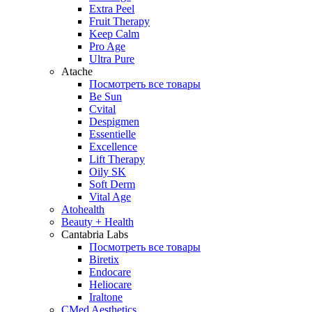
Extra Peel
Fruit Therapy
Keep Calm
Pro Age
Ultra Pure
Atache
Посмотреть все товары
Be Sun
Cvital
Despigmen
Essentielle
Excellence
Lift Therapy
Oily SK
Soft Derm
Vital Age
Atohealth
Beauty + Health
Cantabria Labs
Посмотреть все товары
Biretix
Endocare
Heliocare
Iraltone
CMed Aesthetics