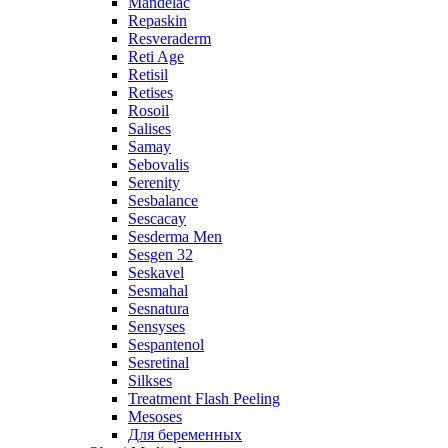
Mandelac
Repaskin
Resveraderm
Reti Age
Retisil
Retises
Rosoil
Salises
Samay
Sebovalis
Serenity
Sesbalance
Sescacay
Sesderma Men
Sesgen 32
Seskavel
Sesmahal
Sesnatura
Sensyses
Sespantenol
Sesretinal
Silkses
Treatment Flash Peeling
Mesoses
Для беременных