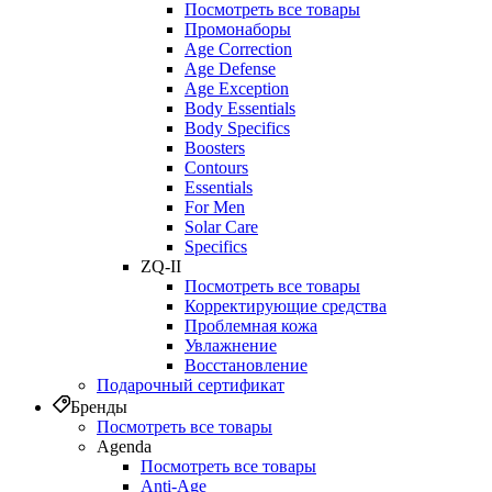
Посмотреть все товары
Промонаборы
Age Correction
Age Defense
Age Exception
Body Essentials
Body Specifics
Boosters
Contours
Essentials
For Men
Solar Care
Specifics
ZQ-II
Посмотреть все товары
Корректирующие средства
Проблемная кожа
Увлажнение
Восстановление
Подарочный сертификат
Бренды
Посмотреть все товары
Agenda
Посмотреть все товары
Anti‑Age