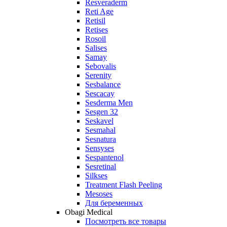
Resveraderm
Reti Age
Retisil
Retises
Rosoil
Salises
Samay
Sebovalis
Serenity
Sesbalance
Sescacay
Sesderma Men
Sesgen 32
Seskavel
Sesmahal
Sesnatura
Sensyses
Sespantenol
Sesretinal
Silkses
Treatment Flash Peeling
Mesoses
Для беременных
Obagi Medical
Посмотреть все товары