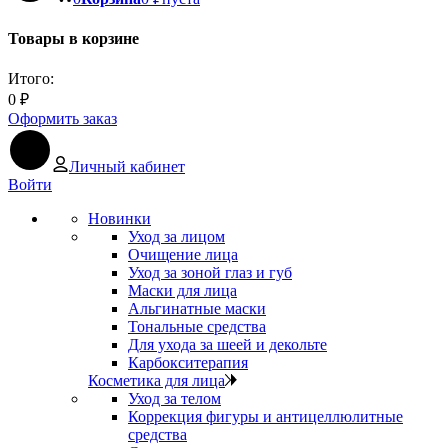
Товары в корзине
Итого:
0
₽
Оформить заказ
Личный кабинет
Войти
Новинки
Уход за лицом
Очищение лица
Уход за зоной глаз и губ
Маски для лица
Альгинатные маски
Тональные средства
Для ухода за шеей и декольте
Карбокситерапия
Косметика для лица
Уход за телом
Коррекция фигуры и антицеллюлитные
средства