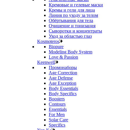
Кремовые и гелевые маски
Кремы и гели для лица
Линия по уходу за телом
Обёртывания для тела
Очищение и тонизация
Сыворотки и концентраты
Уход за областью глаз
Kosmoteros
Biopure
Modeling Body System
Love & Passion
Keenwell
Промонаборы
Age Correction
Age Defense
Age Exception
Body Essentials
Body Specifics
Boosters
Contours
Essentials
For Men
Solar Care
Specifics