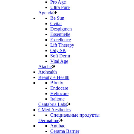
Pro Age
Ultra Pure
Agenda
Be Sun
Cvital
Despigmen
Essentielle
Excellence
Lift Therapy
Oily SK
Soft Derm
Vital Age
Atache
Atohealth
Beauty + Health
Biretix
Endocare
Heliocare
Iraltone
Cantabria Labs
CMed Aesthetics
Специальные продукты
Dermatime
Antibac
Cerama Barrier