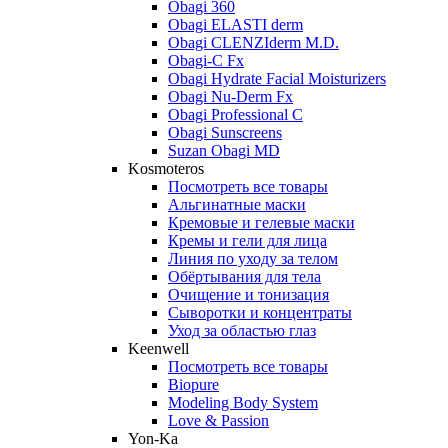
Obagi 360
Obagi ELASTI derm
Obagi CLENZIderm M.D.
Obagi-C Fx
Obagi Hydrate Facial Moisturizers
Obagi Nu-Derm Fx
Obagi Professional C
Obagi Sunscreens
Suzan Obagi MD
Kosmoteros
Посмотреть все товары
Альгинатные маски
Кремовые и гелевые маски
Кремы и гели для лица
Линия по уходу за телом
Обёртывания для тела
Очищение и тонизация
Сыворотки и концентраты
Уход за областью глаз
Keenwell
Посмотреть все товары
Biopure
Modeling Body System
Love & Passion
Yon-Ka