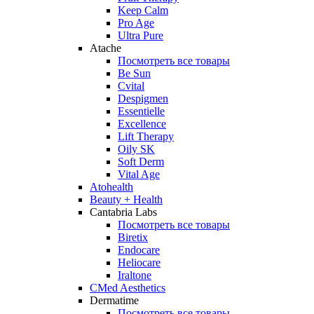
Keep Calm
Pro Age
Ultra Pure
Atache
Посмотреть все товары
Be Sun
Cvital
Despigmen
Essentielle
Excellence
Lift Therapy
Oily SK
Soft Derm
Vital Age
Atohealth
Beauty + Health
Cantabria Labs
Посмотреть все товары
Biretix
Endocare
Heliocare
Iraltone
CMed Aesthetics
Dermatime
Посмотреть все товары