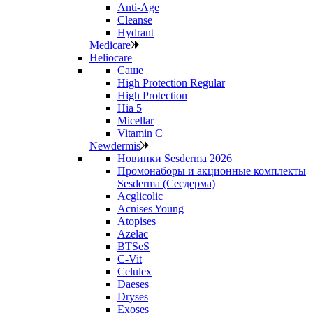
Anti‑Age
Cleanse
Hydrant
Medicare
Heliocare
Саше
High Protection Regular
High Protection
Hia 5
Micellar
Vitamin C
Newdermis
Новинки Sesderma 2026
Промонаборы и акционные комплекты
Sesderma (Сесдерма)
Acglicolic
Acnises Young
Atopises
Azelac
BTSeS
C‑Vit
Celulex
Daeses
Dryses
Exoses