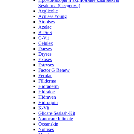
Промонаборы и акционные комплекты
Sesderma (Сесдерма)
Acglicolic
Acnises Young
Atopises
Azelac
BTSeS
C‑Vit
Celulex
Daeses
Dryses
Exoses
Estryses
Factor G Renew
Ferulac
Fillderma
Hidraderm
Hidraloe
Hidraven
Hidroquin
K-Vit
Glicare·Seslash·Kit
Nanocare Intimate
Oceanskin
Nutrises