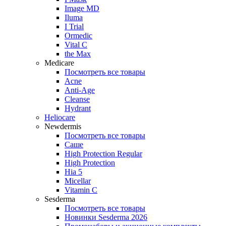
Image MD
Iluma
I Trial
Ormedic
Vital C
the Max
Medicare
Посмотреть все товары
Acne
Anti‑Age
Cleanse
Hydrant
Heliocare
Newdermis
Посмотреть все товары
Саше
High Protection Regular
High Protection
Hia 5
Micellar
Vitamin C
Sesderma
Посмотреть все товары
Новинки Sesderma 2026