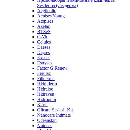
Промонаборы и акционные комплекты
Sesderma (Сесдерма)
Acglicolic
Acnises Young
Atopises
Azelac
BTSeS
C‑Vit
Celulex
Daeses
Dryses
Exoses
Estryses
Factor G Renew
Ferulac
Fillderma
Hidraderm
Hidraloe
Hidraven
Hidroquin
K-Vit
Glicare·Seslash·Kit
Nanocare Intimate
Oceanskin
Nutrises