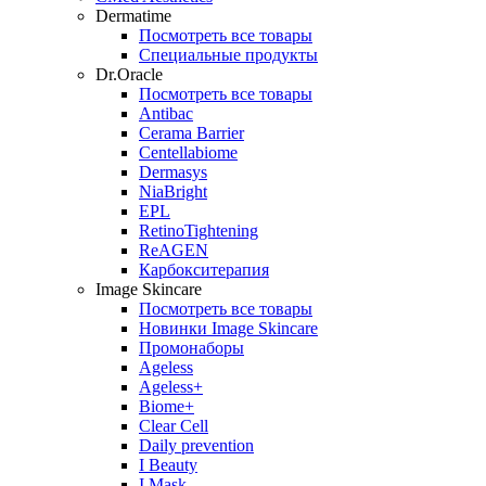
Dermatime
Посмотреть все товары
Специальные продукты
Dr.Oracle
Посмотреть все товары
Antibac
Cerama Barrier
Centellabiome
Dermasys
NiaBright
EPL
RetinoTightening
ReAGEN
Карбокситерапия
Image Skincare
Посмотреть все товары
Новинки Image Skincare
Промонаборы
Ageless
Ageless+
Biome+
Clear Cell
Daily prevention
I Beauty
I Mask