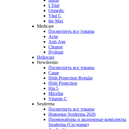
Iluma
I Trial
Ormedic
Vital C
the Max
Medicare
Посмотреть все товары
Acne
Anti‑Age
Cleanse
Hydrant
Heliocare
Newdermis
Посмотреть все товары
Саше
High Protection Regular
High Protection
Hia 5
Micellar
Vitamin C
Sesderma
Посмотреть все товары
Новинки Sesderma 2026
Промонаборы и акционные комплекты
Sesderma (Сесдерма)