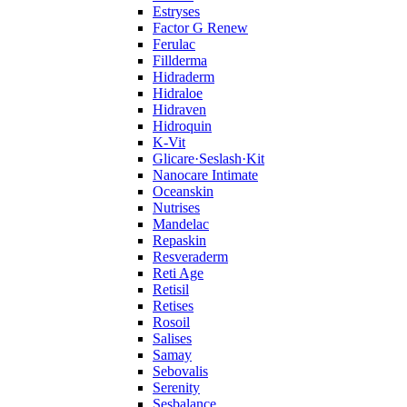
Estryses
Factor G Renew
Ferulac
Fillderma
Hidraderm
Hidraloe
Hidraven
Hidroquin
K-Vit
Glicare·Seslash·Kit
Nanocare Intimate
Oceanskin
Nutrises
Mandelac
Repaskin
Resveraderm
Reti Age
Retisil
Retises
Rosoil
Salises
Samay
Sebovalis
Serenity
Sesbalance