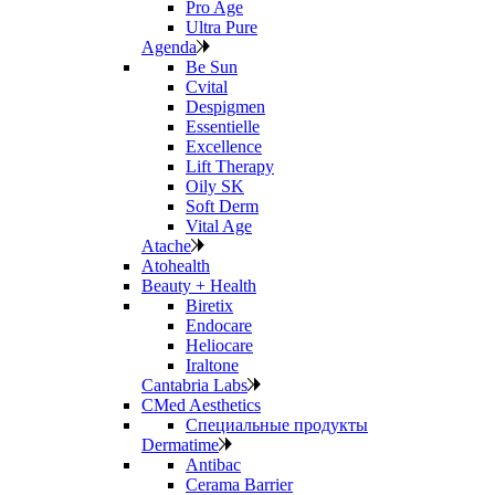
Pro Age
Ultra Pure
Agenda
Be Sun
Cvital
Despigmen
Essentielle
Excellence
Lift Therapy
Oily SK
Soft Derm
Vital Age
Atache
Atohealth
Beauty + Health
Biretix
Endocare
Heliocare
Iraltone
Cantabria Labs
CMed Aesthetics
Специальные продукты
Dermatime
Antibac
Cerama Barrier