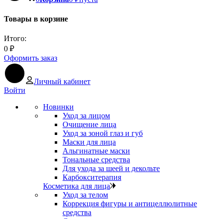
Товары в корзине
Итого:
0
₽
Оформить заказ
Личный кабинет
Войти
Новинки
Уход за лицом
Очищение лица
Уход за зоной глаз и губ
Маски для лица
Альгинатные маски
Тональные средства
Для ухода за шеей и декольте
Карбокситерапия
Косметика для лица
Уход за телом
Коррекция фигуры и антицеллюлитные
средства