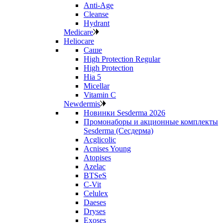
Anti‑Age
Cleanse
Hydrant
Medicare
Heliocare
Саше
High Protection Regular
High Protection
Hia 5
Micellar
Vitamin C
Newdermis
Новинки Sesderma 2026
Промонаборы и акционные комплекты
Sesderma (Сесдерма)
Acglicolic
Acnises Young
Atopises
Azelac
BTSeS
C‑Vit
Celulex
Daeses
Dryses
Exoses