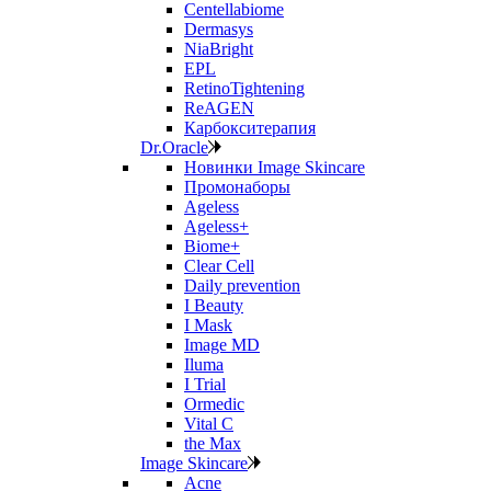
Centellabiome
Dermasys
NiaBright
EPL
RetinoTightening
ReAGEN
Карбокситерапия
Dr.Oracle
Новинки Image Skincare
Промонаборы
Ageless
Ageless+
Biome+
Clear Cell
Daily prevention
I Beauty
I Mask
Image MD
Iluma
I Trial
Ormedic
Vital C
the Max
Image Skincare
Acne