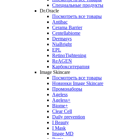
Специальные продукты
Dr.Oracle
Посмотреть все товары
Antibac
Cerama Barrier
Centellabiome
Dermasys
NiaBright
EPL
RetinoTightening
ReAGEN
Карбокситерапия
Image Skincare
Посмотреть все товары
Новинки Image Skincare
Промонаборы
Ageless
Ageless+
Biome+
Clear Cell
Daily prevention
I Beauty
I Mask
Image MD