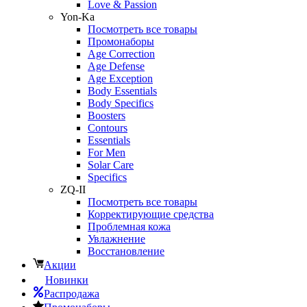
Love & Passion
Yon-Ka
Посмотреть все товары
Промонаборы
Age Correction
Age Defense
Age Exception
Body Essentials
Body Specifics
Boosters
Contours
Essentials
For Men
Solar Care
Specifics
ZQ-II
Посмотреть все товары
Корректирующие средства
Проблемная кожа
Увлажнение
Восстановление
Акции
Новинки
Распродажа