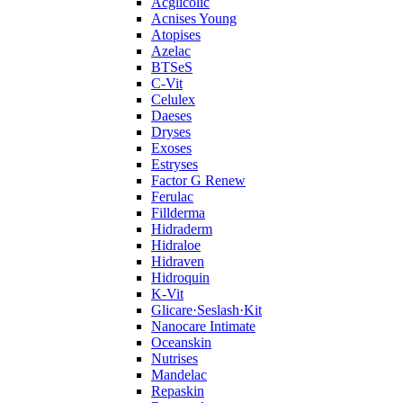
Acglicolic
Acnises Young
Atopises
Azelac
BTSeS
C‑Vit
Celulex
Daeses
Dryses
Exoses
Estryses
Factor G Renew
Ferulac
Fillderma
Hidraderm
Hidraloe
Hidraven
Hidroquin
K-Vit
Glicare·Seslash·Kit
Nanocare Intimate
Oceanskin
Nutrises
Mandelac
Repaskin