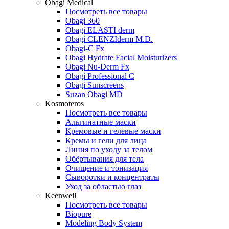
Obagi Medical
Посмотреть все товары
Obagi 360
Obagi ELASTI derm
Obagi CLENZIderm M.D.
Obagi-C Fx
Obagi Hydrate Facial Moisturizers
Obagi Nu-Derm Fx
Obagi Professional C
Obagi Sunscreens
Suzan Obagi MD
Kosmoteros
Посмотреть все товары
Альгинатные маски
Кремовые и гелевые маски
Кремы и гели для лица
Линия по уходу за телом
Обёртывания для тела
Очищение и тонизация
Сыворотки и концентраты
Уход за областью глаз
Keenwell
Посмотреть все товары
Biopure
Modeling Body System