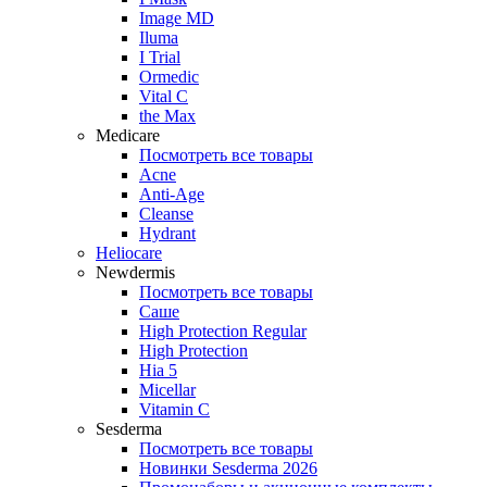
Image MD
Iluma
I Trial
Ormedic
Vital C
the Max
Medicare
Посмотреть все товары
Acne
Anti‑Age
Cleanse
Hydrant
Heliocare
Newdermis
Посмотреть все товары
Саше
High Protection Regular
High Protection
Hia 5
Micellar
Vitamin C
Sesderma
Посмотреть все товары
Новинки Sesderma 2026