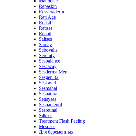
Mandelac
Repaskin
Resveraderm
Reti Age
Retisil
Retises
Rosoil
Salises
Samay
Sebovalis
Serenity
Sesbalance
Sescacay
Sesderma Men
Sesgen 32
Seskavel
Sesmahal
Sesnatura
Sensyses
Sespantenol
Sesretinal
Silkses
Treatment Flash Peeling
Mesoses
Для беременных