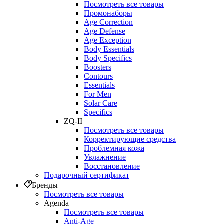
Посмотреть все товары
Промонаборы
Age Correction
Age Defense
Age Exception
Body Essentials
Body Specifics
Boosters
Contours
Essentials
For Men
Solar Care
Specifics
ZQ-II
Посмотреть все товары
Корректирующие средства
Проблемная кожа
Увлажнение
Восстановление
Подарочный сертификат
Бренды
Посмотреть все товары
Agenda
Посмотреть все товары
Anti‑Age