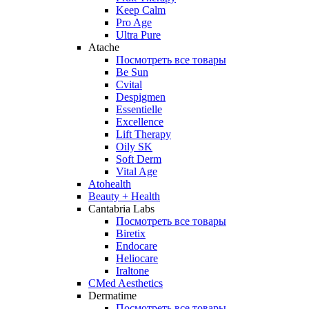
Keep Calm
Pro Age
Ultra Pure
Atache
Посмотреть все товары
Be Sun
Cvital
Despigmen
Essentielle
Excellence
Lift Therapy
Oily SK
Soft Derm
Vital Age
Atohealth
Beauty + Health
Cantabria Labs
Посмотреть все товары
Biretix
Endocare
Heliocare
Iraltone
CMed Aesthetics
Dermatime
Посмотреть все товары