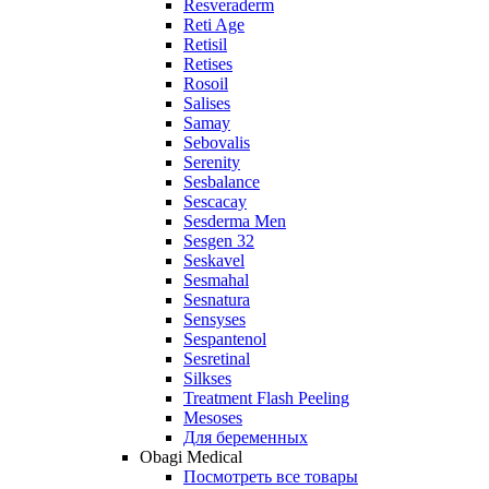
Resveraderm
Reti Age
Retisil
Retises
Rosoil
Salises
Samay
Sebovalis
Serenity
Sesbalance
Sescacay
Sesderma Men
Sesgen 32
Seskavel
Sesmahal
Sesnatura
Sensyses
Sespantenol
Sesretinal
Silkses
Treatment Flash Peeling
Mesoses
Для беременных
Obagi Medical
Посмотреть все товары