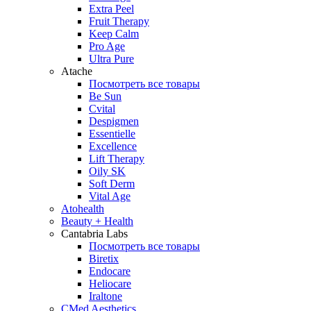
Extra Peel
Fruit Therapy
Keep Calm
Pro Age
Ultra Pure
Atache
Посмотреть все товары
Be Sun
Cvital
Despigmen
Essentielle
Excellence
Lift Therapy
Oily SK
Soft Derm
Vital Age
Atohealth
Beauty + Health
Cantabria Labs
Посмотреть все товары
Biretix
Endocare
Heliocare
Iraltone
CMed Aesthetics