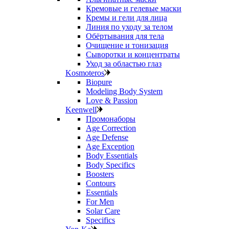
Кремовые и гелевые маски
Кремы и гели для лица
Линия по уходу за телом
Обёртывания для тела
Очищение и тонизация
Сыворотки и концентраты
Уход за областью глаз
Kosmoteros
Biopure
Modeling Body System
Love & Passion
Keenwell
Промонаборы
Age Correction
Age Defense
Age Exception
Body Essentials
Body Specifics
Boosters
Contours
Essentials
For Men
Solar Care
Specifics