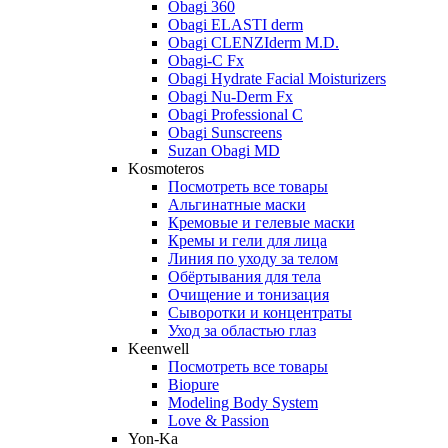
Obagi 360
Obagi ELASTI derm
Obagi CLENZIderm M.D.
Obagi-C Fx
Obagi Hydrate Facial Moisturizers
Obagi Nu-Derm Fx
Obagi Professional C
Obagi Sunscreens
Suzan Obagi MD
Kosmoteros
Посмотреть все товары
Альгинатные маски
Кремовые и гелевые маски
Кремы и гели для лица
Линия по уходу за телом
Обёртывания для тела
Очищение и тонизация
Сыворотки и концентраты
Уход за областью глаз
Keenwell
Посмотреть все товары
Biopure
Modeling Body System
Love & Passion
Yon-Ka