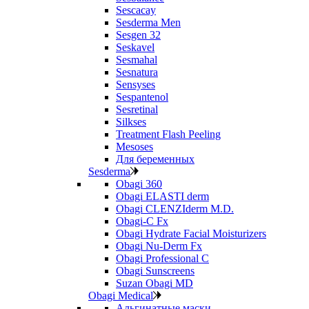
Sescacay
Sesderma Men
Sesgen 32
Seskavel
Sesmahal
Sesnatura
Sensyses
Sespantenol
Sesretinal
Silkses
Treatment Flash Peeling
Mesoses
Для беременных
Sesderma
Obagi 360
Obagi ELASTI derm
Obagi CLENZIderm M.D.
Obagi-C Fx
Obagi Hydrate Facial Moisturizers
Obagi Nu-Derm Fx
Obagi Professional C
Obagi Sunscreens
Suzan Obagi MD
Obagi Medical
Альгинатные маски