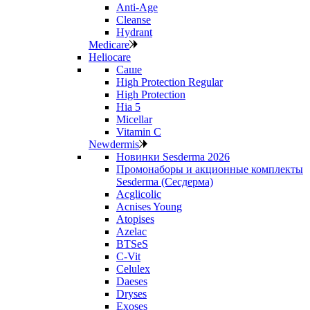
Anti‑Age
Cleanse
Hydrant
Medicare
Heliocare
Саше
High Protection Regular
High Protection
Hia 5
Micellar
Vitamin C
Newdermis
Новинки Sesderma 2026
Промонаборы и акционные комплекты
Sesderma (Сесдерма)
Acglicolic
Acnises Young
Atopises
Azelac
BTSeS
C‑Vit
Celulex
Daeses
Dryses
Exoses