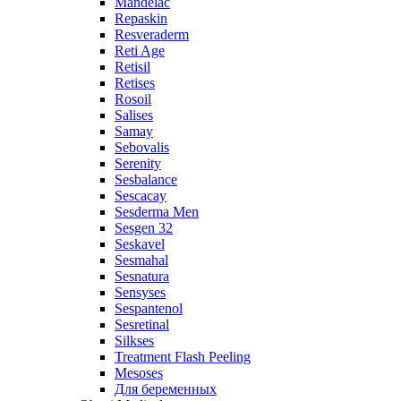
Mandelac
Repaskin
Resveraderm
Reti Age
Retisil
Retises
Rosoil
Salises
Samay
Sebovalis
Serenity
Sesbalance
Sescacay
Sesderma Men
Sesgen 32
Seskavel
Sesmahal
Sesnatura
Sensyses
Sespantenol
Sesretinal
Silkses
Treatment Flash Peeling
Mesoses
Для беременных