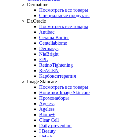
Dermatime
Посмотреть все товары
Специальные продукты
Dr.Oracle
Посмотреть все товары
Antibac
Cerama Barrier
Centellabiome
Dermasys
NiaBright
EPL
RetinoTightening
ReAGEN
Карбокситерапия
Image Skincare
Посмотреть все товары
Новинки Image Skincare
Промонаборы
Ageless
Ageless+
Biome+
Clear Cell
Daily prevention
I Beauty
I Mask