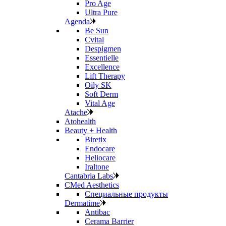
Pro Age
Ultra Pure
Agenda
Be Sun
Cvital
Despigmen
Essentielle
Excellence
Lift Therapy
Oily SK
Soft Derm
Vital Age
Atache
Atohealth
Beauty + Health
Biretix
Endocare
Heliocare
Iraltone
Cantabria Labs
CMed Aesthetics
Специальные продукты
Dermatime
Antibac
Cerama Barrier