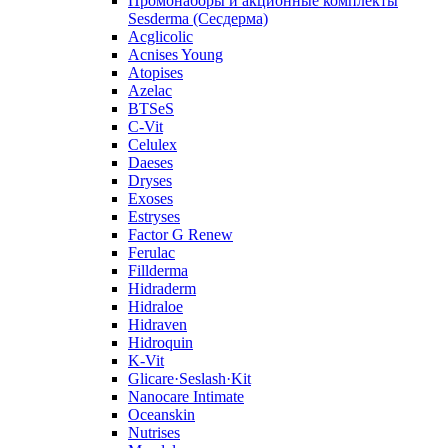
Промонаборы и акционные комплекты
Sesderma (Сесдерма)
Acglicolic
Acnises Young
Atopises
Azelac
BTSeS
C‑Vit
Celulex
Daeses
Dryses
Exoses
Estryses
Factor G Renew
Ferulac
Fillderma
Hidraderm
Hidraloe
Hidraven
Hidroquin
K-Vit
Glicare·Seslash·Kit
Nanocare Intimate
Oceanskin
Nutrises