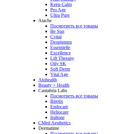
Keep Calm
Pro Age
Ultra Pure
Atache
Посмотреть все товары
Be Sun
Cvital
Despigmen
Essentielle
Excellence
Lift Therapy
Oily SK
Soft Derm
Vital Age
Atohealth
Beauty + Health
Cantabria Labs
Посмотреть все товары
Biretix
Endocare
Heliocare
Iraltone
CMed Aesthetics
Dermatime
Посмотреть все товары