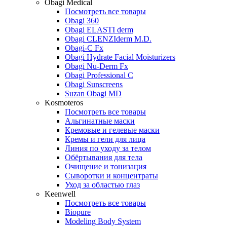
Obagi Medical
Посмотреть все товары
Obagi 360
Obagi ELASTI derm
Obagi CLENZIderm M.D.
Obagi-C Fx
Obagi Hydrate Facial Moisturizers
Obagi Nu-Derm Fx
Obagi Professional C
Obagi Sunscreens
Suzan Obagi MD
Kosmoteros
Посмотреть все товары
Альгинатные маски
Кремовые и гелевые маски
Кремы и гели для лица
Линия по уходу за телом
Обёртывания для тела
Очищение и тонизация
Сыворотки и концентраты
Уход за областью глаз
Keenwell
Посмотреть все товары
Biopure
Modeling Body System