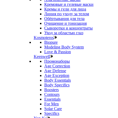
Кремовые и гелевые маски
Кремы и гели для лица
Линия по уходу за телом
Обёртывания для тела
Очищение и тонизация
Сыворотки и концентраты
Уход за областью глаз
Kosmoteros
Biopure
Modeling Body System
Love & Passion
Keenwell
Промонаборы
Age Correction
Age Defense
Age Exception
Body Essentials
Body Specifics
Boosters
Contours
Essentials
For Men
Solar Care
Specifics