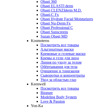
Obagi 360
Obagi ELASTI derm
Obagi CLENZIderm M.D.
Obagi-C Fx
Obagi Hydrate Facial Moisturizers
Obagi Nu-Derm Fx
Obagi Professional C
Obagi Sunscreens
Suzan Obagi MD
Kosmoteros
Посмотреть все товары
Альгинатные маски
Кремовые и гелевые маски
Кремы и гели для лица
Линия по уходу за телом
Обёртывания для тела
Очищение и тонизация
Сыворотки и концентраты
Уход за областью глаз
Keenwell
Посмотреть все товары
Biopure
Modeling Body System
Love & Passion
Yon-Ka