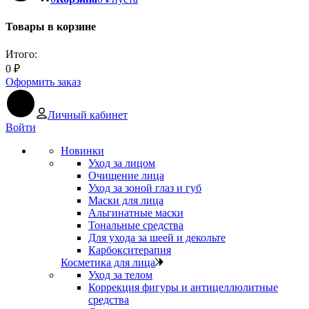
Товары в корзине
Итого:
0
₽
Оформить заказ
Личный кабинет
Войти
Новинки
Уход за лицом
Очищение лица
Уход за зоной глаз и губ
Маски для лица
Альгинатные маски
Тональные средства
Для ухода за шеей и декольте
Карбокситерапия
Косметика для лица
Уход за телом
Коррекция фигуры и антицеллюлитные
средства