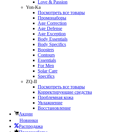
Love & Passion
Yon-Ka
Посмотреть все товары
Промонаборы
Age Correction
Age Defense
Age Exception
Body Essentials
Body Specifics
Boosters
Contours
Essentials
For Men
Solar Care
Specifics
ZQ-II
Посмотреть все товары
Корректирующие средства
Проблемная кожа
Увлажнение
Восстановление
Акции
Новинки
Распродажа