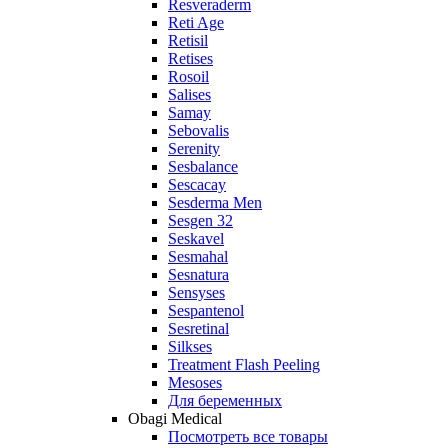
Resveraderm
Reti Age
Retisil
Retises
Rosoil
Salises
Samay
Sebovalis
Serenity
Sesbalance
Sescacay
Sesderma Men
Sesgen 32
Seskavel
Sesmahal
Sesnatura
Sensyses
Sespantenol
Sesretinal
Silkses
Treatment Flash Peeling
Mesoses
Для беременных
Obagi Medical
Посмотреть все товары