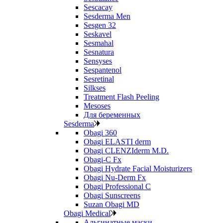
Sescacay
Sesderma Men
Sesgen 32
Seskavel
Sesmahal
Sesnatura
Sensyses
Sespantenol
Sesretinal
Silkses
Treatment Flash Peeling
Mesoses
Для беременных
Sesderma
Obagi 360
Obagi ELASTI derm
Obagi CLENZIderm M.D.
Obagi-C Fx
Obagi Hydrate Facial Moisturizers
Obagi Nu-Derm Fx
Obagi Professional C
Obagi Sunscreens
Suzan Obagi MD
Obagi Medical
Альгинатные маски