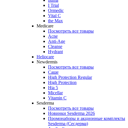
Iluma
I Trial
Ormedic
Vital C
the Max
Medicare
Посмотреть все товары
Acne
Anti‑Age
Cleanse
Hydrant
Heliocare
Newdermis
Посмотреть все товары
Саше
High Protection Regular
High Protection
Hia 5
Micellar
Vitamin C
Sesderma
Посмотреть все товары
Новинки Sesderma 2026
Промонаборы и акционные комплекты
Sesderma (Сесдерма)