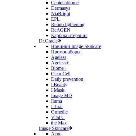
Centellabiome
Dermasys
NiaBright
EPL
RetinoTightening
ReAGEN
Карбокситерапия
Dr.Oracle
Новинки Image Skincare
Промонаборы
Ageless
Ageless+
Biome+
Clear Cell
Daily prevention
I Beauty
I Mask
Image MD
Iluma
I Trial
Ormedic
Vital C
the Max
Image Skincare
Acne