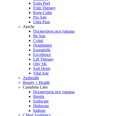
Extra Peel
Fruit Therapy
Keep Calm
Pro Age
Ultra Pure
Atache
Посмотреть все товары
Be Sun
Cvital
Despigmen
Essentielle
Excellence
Lift Therapy
Oily SK
Soft Derm
Vital Age
Atohealth
Beauty + Health
Cantabria Labs
Посмотреть все товары
Biretix
Endocare
Heliocare
Iraltone
CMed Aesthetics