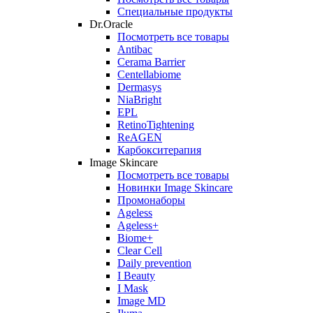
Специальные продукты
Dr.Oracle
Посмотреть все товары
Antibac
Cerama Barrier
Centellabiome
Dermasys
NiaBright
EPL
RetinoTightening
ReAGEN
Карбокситерапия
Image Skincare
Посмотреть все товары
Новинки Image Skincare
Промонаборы
Ageless
Ageless+
Biome+
Clear Cell
Daily prevention
I Beauty
I Mask
Image MD