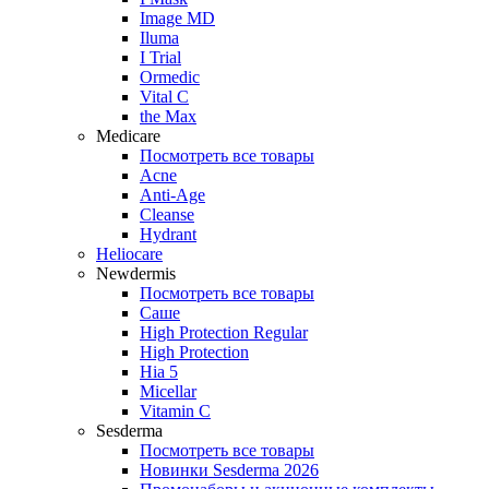
Image MD
Iluma
I Trial
Ormedic
Vital C
the Max
Medicare
Посмотреть все товары
Acne
Anti‑Age
Cleanse
Hydrant
Heliocare
Newdermis
Посмотреть все товары
Саше
High Protection Regular
High Protection
Hia 5
Micellar
Vitamin C
Sesderma
Посмотреть все товары
Новинки Sesderma 2026