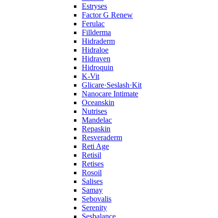
Estryses
Factor G Renew
Ferulac
Fillderma
Hidraderm
Hidraloe
Hidraven
Hidroquin
K-Vit
Glicare·Seslash·Kit
Nanocare Intimate
Oceanskin
Nutrises
Mandelac
Repaskin
Resveraderm
Reti Age
Retisil
Retises
Rosoil
Salises
Samay
Sebovalis
Serenity
Sesbalance