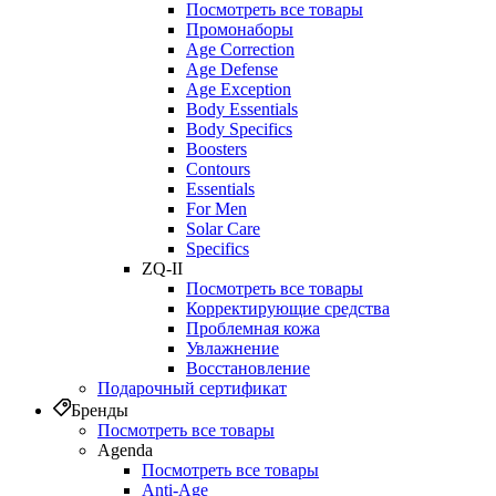
Посмотреть все товары
Промонаборы
Age Correction
Age Defense
Age Exception
Body Essentials
Body Specifics
Boosters
Contours
Essentials
For Men
Solar Care
Specifics
ZQ-II
Посмотреть все товары
Корректирующие средства
Проблемная кожа
Увлажнение
Восстановление
Подарочный сертификат
Бренды
Посмотреть все товары
Agenda
Посмотреть все товары
Anti‑Age