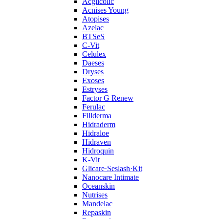
Acglicolic
Acnises Young
Atopises
Azelac
BTSeS
C‑Vit
Celulex
Daeses
Dryses
Exoses
Estryses
Factor G Renew
Ferulac
Fillderma
Hidraderm
Hidraloe
Hidraven
Hidroquin
K-Vit
Glicare·Seslash·Kit
Nanocare Intimate
Oceanskin
Nutrises
Mandelac
Repaskin