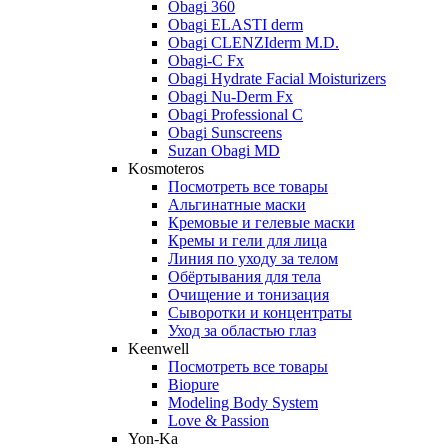
Obagi 360
Obagi ELASTI derm
Obagi CLENZIderm M.D.
Obagi-C Fx
Obagi Hydrate Facial Moisturizers
Obagi Nu-Derm Fx
Obagi Professional C
Obagi Sunscreens
Suzan Obagi MD
Kosmoteros
Посмотреть все товары
Альгинатные маски
Кремовые и гелевые маски
Кремы и гели для лица
Линия по уходу за телом
Обёртывания для тела
Очищение и тонизация
Сыворотки и концентраты
Уход за областью глаз
Keenwell
Посмотреть все товары
Biopure
Modeling Body System
Love & Passion
Yon-Ka