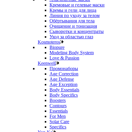
Кремовые и гелевые маски
Кремы и гели для лица
Линия по уходу за телом
Обёртывания для тела
Очищение и тонизация
Сыворотки и концентраты
Уход за областью глаз
Kosmoteros
Biopure
Modeling Body System
Love & Passion
Keenwell
Промонаборы
Age Correction
Age Defense
Age Exception
Body Essentials
Body Specifics
Boosters
Contours
Essentials
For Men
Solar Care
Specifics