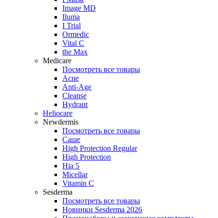
Image MD
Iluma
I Trial
Ormedic
Vital C
the Max
Medicare
Посмотреть все товары
Acne
Anti‑Age
Cleanse
Hydrant
Heliocare
Newdermis
Посмотреть все товары
Саше
High Protection Regular
High Protection
Hia 5
Micellar
Vitamin C
Sesderma
Посмотреть все товары
Новинки Sesderma 2026