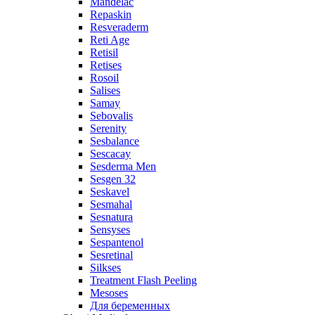
Mandelac
Repaskin
Resveraderm
Reti Age
Retisil
Retises
Rosoil
Salises
Samay
Sebovalis
Serenity
Sesbalance
Sescacay
Sesderma Men
Sesgen 32
Seskavel
Sesmahal
Sesnatura
Sensyses
Sespantenol
Sesretinal
Silkses
Treatment Flash Peeling
Mesoses
Для беременных