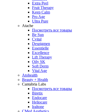
Extra Peel
Fruit Therapy
Keep Calm
Pro Age
Ultra Pure
Atache
Посмотреть все товары
Be Sun
Cvital
Despigmen
Essentielle
Excellence
Lift Therapy
Oily SK
Soft Derm
Vital Age
Atohealth
Beauty + Health
Cantabria Labs
Посмотреть все товары
Biretix
Endocare
Heliocare
Iraltone
CMed Aesthetics