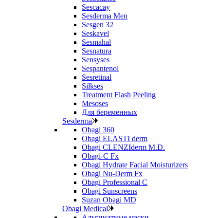
Sescacay
Sesderma Men
Sesgen 32
Seskavel
Sesmahal
Sesnatura
Sensyses
Sespantenol
Sesretinal
Silkses
Treatment Flash Peeling
Mesoses
Для беременных
Sesderma
Obagi 360
Obagi ELASTI derm
Obagi CLENZIderm M.D.
Obagi-C Fx
Obagi Hydrate Facial Moisturizers
Obagi Nu-Derm Fx
Obagi Professional C
Obagi Sunscreens
Suzan Obagi MD
Obagi Medical
Альгинатные маски