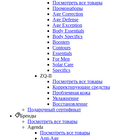
Посмотреть все товары
Промонаборы
Age Correction
Age Defense
Age Exception
Body Essentials
Body Specifics
Boosters
Contours
Essentials
For Men
Solar Care
Specifics
ZQ-II
Посмотреть все товары
Корректирующие средства
Проблемная кожа
Увлажнение
Восстановление
Подарочный сертификат
Бренды
Посмотреть все товары
Agenda
Посмотреть все товары
Anti‑Age