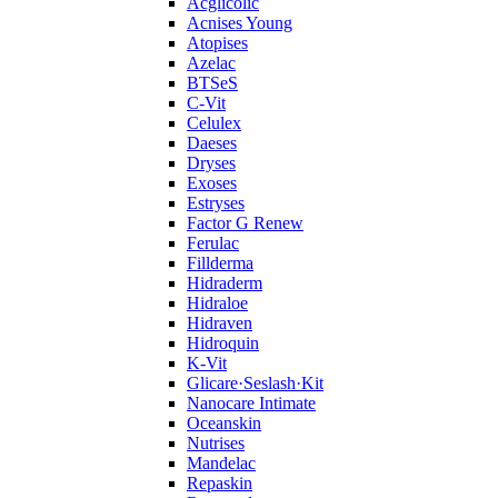
Acglicolic
Acnises Young
Atopises
Azelac
BTSeS
C‑Vit
Celulex
Daeses
Dryses
Exoses
Estryses
Factor G Renew
Ferulac
Fillderma
Hidraderm
Hidraloe
Hidraven
Hidroquin
K-Vit
Glicare·Seslash·Kit
Nanocare Intimate
Oceanskin
Nutrises
Mandelac
Repaskin