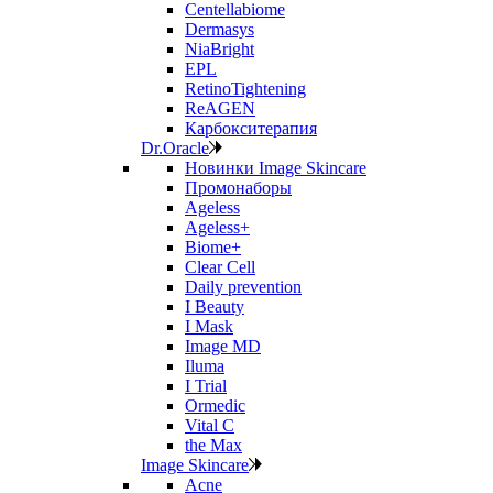
Centellabiome
Dermasys
NiaBright
EPL
RetinoTightening
ReAGEN
Карбокситерапия
Dr.Oracle
Новинки Image Skincare
Промонаборы
Ageless
Ageless+
Biome+
Clear Cell
Daily prevention
I Beauty
I Mask
Image MD
Iluma
I Trial
Ormedic
Vital C
the Max
Image Skincare
Acne