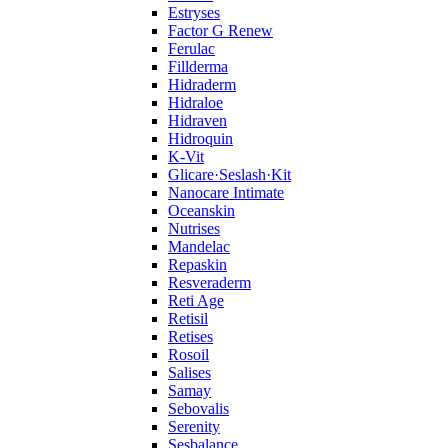
Estryses
Factor G Renew
Ferulac
Fillderma
Hidraderm
Hidraloe
Hidraven
Hidroquin
K-Vit
Glicare·Seslash·Kit
Nanocare Intimate
Oceanskin
Nutrises
Mandelac
Repaskin
Resveraderm
Reti Age
Retisil
Retises
Rosoil
Salises
Samay
Sebovalis
Serenity
Sesbalance