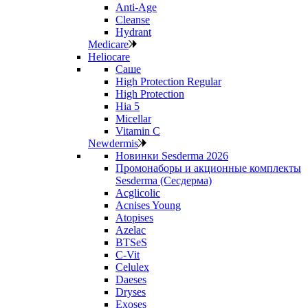
Anti‑Age
Cleanse
Hydrant
Medicare
Heliocare
Саше
High Protection Regular
High Protection
Hia 5
Micellar
Vitamin C
Newdermis
Новинки Sesderma 2026
Промонаборы и акционные комплекты
Sesderma (Сесдерма)
Acglicolic
Acnises Young
Atopises
Azelac
BTSeS
C‑Vit
Celulex
Daeses
Dryses
Exoses