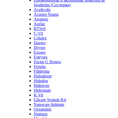
Промонаборы и акционные комплекты
Sesderma (Сесдерма)
Acglicolic
Acnises Young
Atopises
Azelac
BTSeS
C‑Vit
Celulex
Daeses
Dryses
Exoses
Estryses
Factor G Renew
Ferulac
Fillderma
Hidraderm
Hidraloe
Hidraven
Hidroquin
K-Vit
Glicare·Seslash·Kit
Nanocare Intimate
Oceanskin
Nutrises