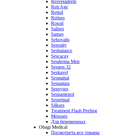
Resveraderm
Reti Age
Retisil
Retises
Rosoil
Salises
Samay
Sebovalis
Serenity
Sesbalance
Sescacay
Sesderma Men
Sesgen 32
Seskavel
Sesmahal
Sesnatura
Sensyses
Sespantenol
Sesretinal
Silkses
Treatment Flash Peeling
Mesoses
Для беременных
Obagi Medical
Посмотреть все товары