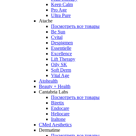
Keep Calm
Pro Age
Ultra Pure
Atache
Посмотреть все товары
Be Sun
Cvital
Despigmen
Essentielle
Excellence
Lift Therapy
Oily SK
Soft Derm
Vital Age
Atohealth
Beauty + Health
Cantabria Labs
Посмотреть все товары
Biretix
Endocare
Heliocare
Iraltone
CMed Aesthetics
Dermatime
Посмотреть все товары