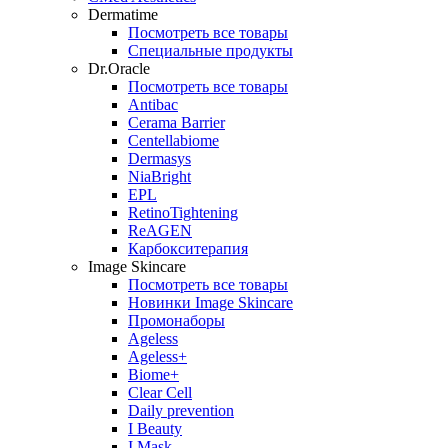
Dermatime
Посмотреть все товары
Специальные продукты
Dr.Oracle
Посмотреть все товары
Antibac
Cerama Barrier
Centellabiome
Dermasys
NiaBright
EPL
RetinoTightening
ReAGEN
Карбокситерапия
Image Skincare
Посмотреть все товары
Новинки Image Skincare
Промонаборы
Ageless
Ageless+
Biome+
Clear Cell
Daily prevention
I Beauty
I Mask