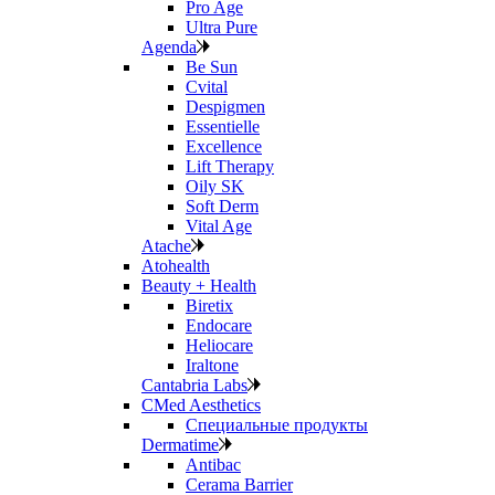
Pro Age
Ultra Pure
Agenda
Be Sun
Cvital
Despigmen
Essentielle
Excellence
Lift Therapy
Oily SK
Soft Derm
Vital Age
Atache
Atohealth
Beauty + Health
Biretix
Endocare
Heliocare
Iraltone
Cantabria Labs
CMed Aesthetics
Специальные продукты
Dermatime
Antibac
Cerama Barrier