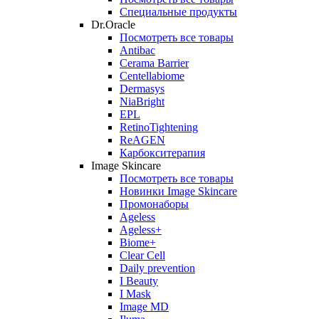
Специальные продукты
Dr.Oracle
Посмотреть все товары
Antibac
Cerama Barrier
Centellabiome
Dermasys
NiaBright
EPL
RetinoTightening
ReAGEN
Карбокситерапия
Image Skincare
Посмотреть все товары
Новинки Image Skincare
Промонаборы
Ageless
Ageless+
Biome+
Clear Cell
Daily prevention
I Beauty
I Mask
Image MD