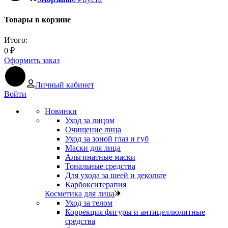
Товары в корзине
Итого:
0
₽
Оформить заказ
Личный кабинет
Войти
Новинки
Уход за лицом
Очищение лица
Уход за зоной глаз и губ
Маски для лица
Альгинатные маски
Тональные средства
Для ухода за шеей и декольте
Карбокситерапия
Косметика для лица
Уход за телом
Коррекция фигуры и антицеллюлитные
средства