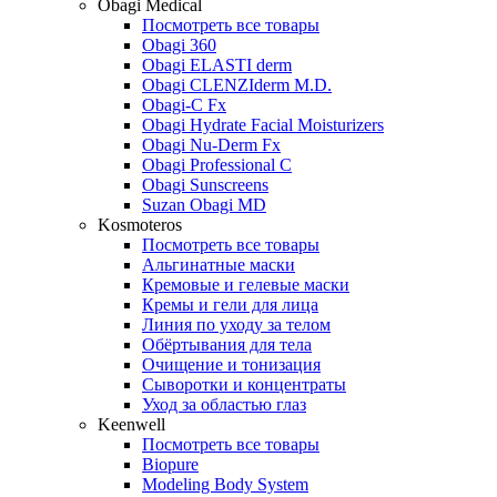
Obagi Medical
Посмотреть все товары
Obagi 360
Obagi ELASTI derm
Obagi CLENZIderm M.D.
Obagi-C Fx
Obagi Hydrate Facial Moisturizers
Obagi Nu-Derm Fx
Obagi Professional C
Obagi Sunscreens
Suzan Obagi MD
Kosmoteros
Посмотреть все товары
Альгинатные маски
Кремовые и гелевые маски
Кремы и гели для лица
Линия по уходу за телом
Обёртывания для тела
Очищение и тонизация
Сыворотки и концентраты
Уход за областью глаз
Keenwell
Посмотреть все товары
Biopure
Modeling Body System