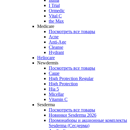
Iluma
I Trial
Ormedic
Vital C
the Max
Medicare
Посмотреть все товары
Acne
Anti‑Age
Cleanse
Hydrant
Heliocare
Newdermis
Посмотреть все товары
Саше
High Protection Regular
High Protection
Hia 5
Micellar
Vitamin C
Sesderma
Посмотреть все товары
Новинки Sesderma 2026
Промонаборы и акционные комплекты
Sesderma (Сесдерма)