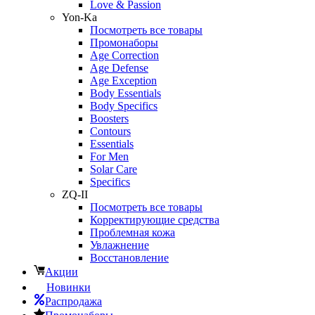
Love & Passion
Yon-Ka
Посмотреть все товары
Промонаборы
Age Correction
Age Defense
Age Exception
Body Essentials
Body Specifics
Boosters
Contours
Essentials
For Men
Solar Care
Specifics
ZQ-II
Посмотреть все товары
Корректирующие средства
Проблемная кожа
Увлажнение
Восстановление
Акции
Новинки
Распродажа