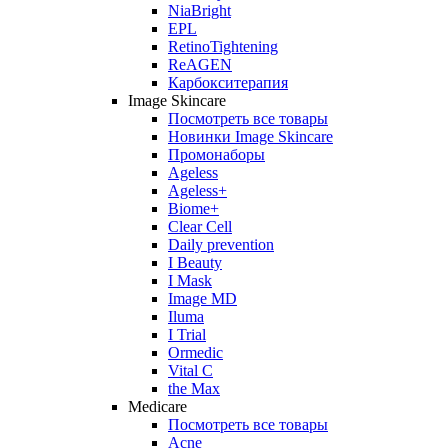
NiaBright
EPL
RetinoTightening
ReAGEN
Карбокситерапия
Image Skincare
Посмотреть все товары
Новинки Image Skincare
Промонаборы
Ageless
Ageless+
Biome+
Clear Cell
Daily prevention
I Beauty
I Mask
Image MD
Iluma
I Trial
Ormedic
Vital C
the Max
Medicare
Посмотреть все товары
Acne