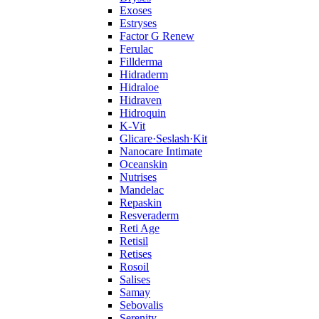
Exoses
Estryses
Factor G Renew
Ferulac
Fillderma
Hidraderm
Hidraloe
Hidraven
Hidroquin
K-Vit
Glicare·Seslash·Kit
Nanocare Intimate
Oceanskin
Nutrises
Mandelac
Repaskin
Resveraderm
Reti Age
Retisil
Retises
Rosoil
Salises
Samay
Sebovalis
Serenity