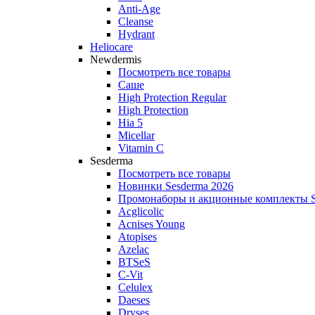
Anti‑Age
Cleanse
Hydrant
Heliocare
Newdermis
Посмотреть все товары
Саше
High Protection Regular
High Protection
Hia 5
Micellar
Vitamin C
Sesderma
Посмотреть все товары
Новинки Sesderma 2026
Промонаборы и акционные комплекты S
Acglicolic
Acnises Young
Atopises
Azelac
BTSeS
C‑Vit
Celulex
Daeses
Dryses