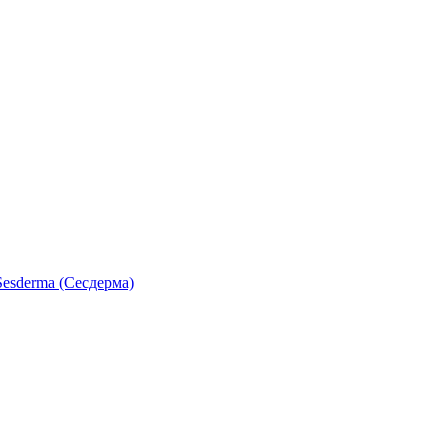
esderma (Сесдерма)