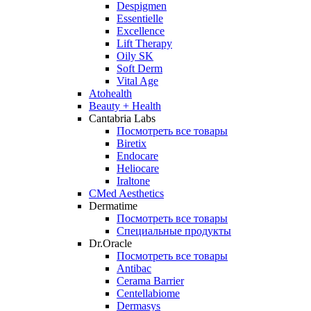
Despigmen
Essentielle
Excellence
Lift Therapy
Oily SK
Soft Derm
Vital Age
Atohealth
Beauty + Health
Cantabria Labs
Посмотреть все товары
Biretix
Endocare
Heliocare
Iraltone
CMed Aesthetics
Dermatime
Посмотреть все товары
Специальные продукты
Dr.Oracle
Посмотреть все товары
Antibac
Cerama Barrier
Centellabiome
Dermasys