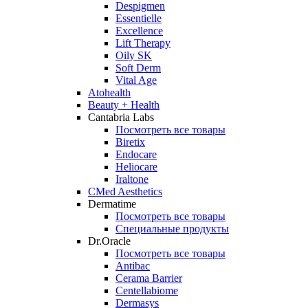
Despigmen
Essentielle
Excellence
Lift Therapy
Oily SK
Soft Derm
Vital Age
Atohealth
Beauty + Health
Cantabria Labs
Посмотреть все товары
Biretix
Endocare
Heliocare
Iraltone
CMed Aesthetics
Dermatime
Посмотреть все товары
Специальные продукты
Dr.Oracle
Посмотреть все товары
Antibac
Cerama Barrier
Centellabiome
Dermasys