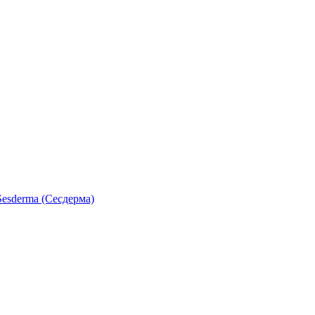
esderma (Сесдерма)