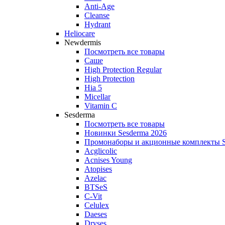
Anti‑Age
Cleanse
Hydrant
Heliocare
Newdermis
Посмотреть все товары
Саше
High Protection Regular
High Protection
Hia 5
Micellar
Vitamin C
Sesderma
Посмотреть все товары
Новинки Sesderma 2026
Промонаборы и акционные комплекты S
Acglicolic
Acnises Young
Atopises
Azelac
BTSeS
C‑Vit
Celulex
Daeses
Dryses