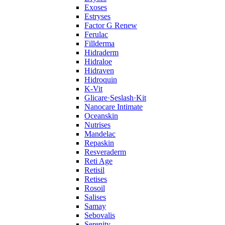
Exoses
Estryses
Factor G Renew
Ferulac
Fillderma
Hidraderm
Hidraloe
Hidraven
Hidroquin
K-Vit
Glicare·Seslash·Kit
Nanocare Intimate
Oceanskin
Nutrises
Mandelac
Repaskin
Resveraderm
Reti Age
Retisil
Retises
Rosoil
Salises
Samay
Sebovalis
Serenity