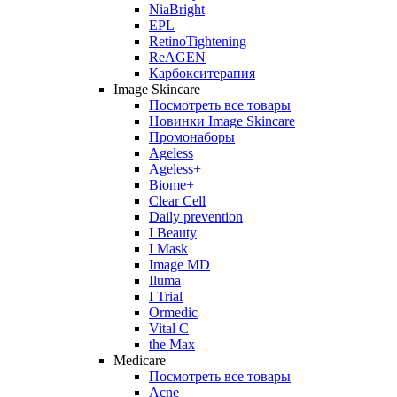
NiaBright
EPL
RetinoTightening
ReAGEN
Карбокситерапия
Image Skincare
Посмотреть все товары
Новинки Image Skincare
Промонаборы
Ageless
Ageless+
Biome+
Clear Cell
Daily prevention
I Beauty
I Mask
Image MD
Iluma
I Trial
Ormedic
Vital C
the Max
Medicare
Посмотреть все товары
Acne