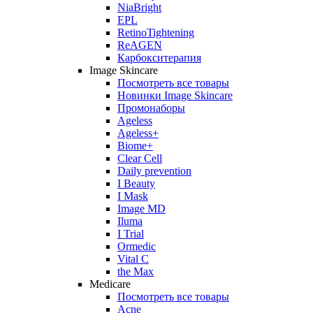
NiaBright
EPL
RetinoTightening
ReAGEN
Карбокситерапия
Image Skincare
Посмотреть все товары
Новинки Image Skincare
Промонаборы
Ageless
Ageless+
Biome+
Clear Cell
Daily prevention
I Beauty
I Mask
Image MD
Iluma
I Trial
Ormedic
Vital C
the Max
Medicare
Посмотреть все товары
Acne