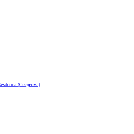
esderma (Сесдерма)