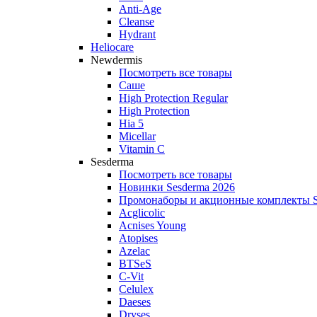
Anti‑Age
Cleanse
Hydrant
Heliocare
Newdermis
Посмотреть все товары
Саше
High Protection Regular
High Protection
Hia 5
Micellar
Vitamin C
Sesderma
Посмотреть все товары
Новинки Sesderma 2026
Промонаборы и акционные комплекты S
Acglicolic
Acnises Young
Atopises
Azelac
BTSeS
C‑Vit
Celulex
Daeses
Dryses