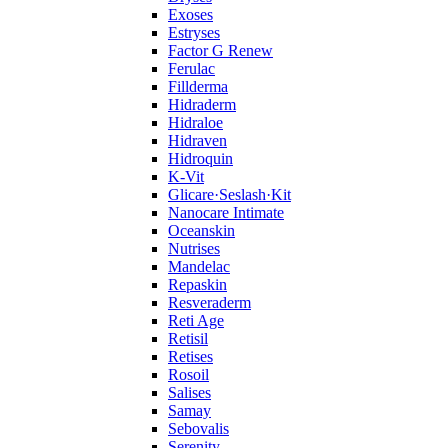
Exoses
Estryses
Factor G Renew
Ferulac
Fillderma
Hidraderm
Hidraloe
Hidraven
Hidroquin
K-Vit
Glicare·Seslash·Kit
Nanocare Intimate
Oceanskin
Nutrises
Mandelac
Repaskin
Resveraderm
Reti Age
Retisil
Retises
Rosoil
Salises
Samay
Sebovalis
Serenity