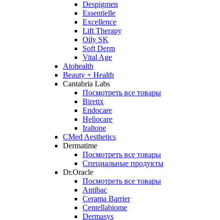
Despigmen
Essentielle
Excellence
Lift Therapy
Oily SK
Soft Derm
Vital Age
Atohealth
Beauty + Health
Cantabria Labs
Посмотреть все товары
Biretix
Endocare
Heliocare
Iraltone
CMed Aesthetics
Dermatime
Посмотреть все товары
Специальные продукты
Dr.Oracle
Посмотреть все товары
Antibac
Cerama Barrier
Centellabiome
Dermasys