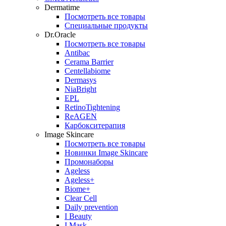
Dermatime
Посмотреть все товары
Специальные продукты
Dr.Oracle
Посмотреть все товары
Antibac
Cerama Barrier
Centellabiome
Dermasys
NiaBright
EPL
RetinoTightening
ReAGEN
Карбокситерапия
Image Skincare
Посмотреть все товары
Новинки Image Skincare
Промонаборы
Ageless
Ageless+
Biome+
Clear Cell
Daily prevention
I Beauty
I Mask