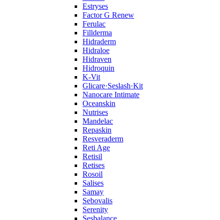
Estryses
Factor G Renew
Ferulac
Fillderma
Hidraderm
Hidraloe
Hidraven
Hidroquin
K-Vit
Glicare·Seslash·Kit
Nanocare Intimate
Oceanskin
Nutrises
Mandelac
Repaskin
Resveraderm
Reti Age
Retisil
Retises
Rosoil
Salises
Samay
Sebovalis
Serenity
Sesbalance