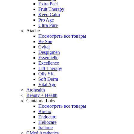
Extra Peel
Fruit Therapy
Keep Calm
Pro Age
Ultra Pure
Atache
Посмотреть все товары
Be Sun
Cvital
Despigmen
Essentielle
Excellence
Lift Therapy
Oily SK
Soft Derm
Vital Age
Atohealth
Beauty + Health
Cantabria Labs
Посмотреть все товары
Biretix
Endocare
Heliocare
Iraltone
CMed Aesthetics