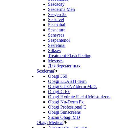
Sescacay
Sesderma Men
Sesgen 32
Seskavel
Sesmahal
Sesnatura
Sensyses
Sespantenol
Sesretinal
Silkses
Treatment Flash Peeling
Mesoses
Для беременных
Sesderma
Obagi 360
Obagi ELASTI derm
Obagi CLENZIderm M.D.
Obagi-C Fx
Obagi Hydrate Facial Moisturizers
Obagi Nu-Derm Fx
Obagi Professional C
Obagi Sunscreens
Suzan Obagi MD
Obagi Medical
Альгинатные маски