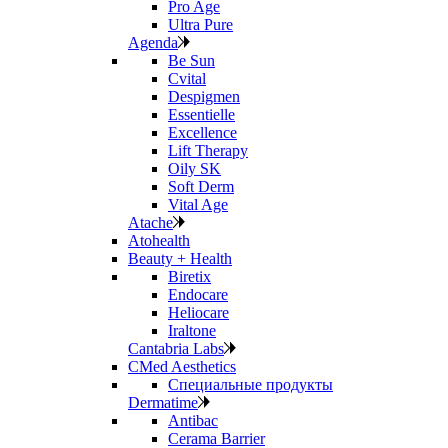
Pro Age
Ultra Pure
Agenda
Be Sun
Cvital
Despigmen
Essentielle
Excellence
Lift Therapy
Oily SK
Soft Derm
Vital Age
Atache
Atohealth
Beauty + Health
Biretix
Endocare
Heliocare
Iraltone
Cantabria Labs
CMed Aesthetics
Специальные продукты
Dermatime
Antibac
Cerama Barrier