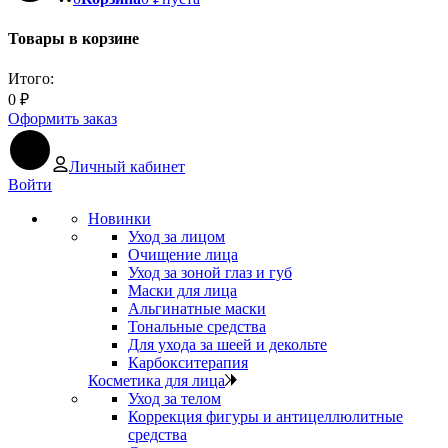
Товары в корзине
Итого:
0
₽
Оформить заказ
Личный кабинет
Войти
Новинки
Уход за лицом
Очищение лица
Уход за зоной глаз и губ
Маски для лица
Альгинатные маски
Тональные средства
Для ухода за шеей и декольте
Карбокситерапия
Косметика для лица
Уход за телом
Коррекция фигуры и антицеллюлитные
средства