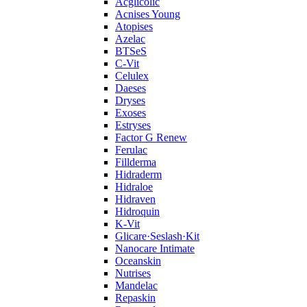
Acglicolic
Acnises Young
Atopises
Azelac
BTSeS
C‑Vit
Celulex
Daeses
Dryses
Exoses
Estryses
Factor G Renew
Ferulac
Fillderma
Hidraderm
Hidraloe
Hidraven
Hidroquin
K-Vit
Glicare·Seslash·Kit
Nanocare Intimate
Oceanskin
Nutrises
Mandelac
Repaskin