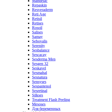
Mandelac
Repaskin
Resveraderm
Reti Age
Retisil
Retises
Rosoil
Salises
Samay
Sebovalis
Serenity
Sesbalance
Sescacay
Sesderma Men
Sesgen 32
Seskavel
Sesmahal
Sesnatura
Sensyses
Sespantenol
Sesretinal
Silkses
Treatment Flash Peeling
Mesoses
Для беременных