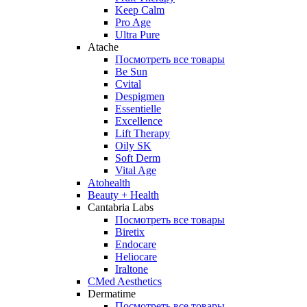
Keep Calm
Pro Age
Ultra Pure
Atache
Посмотреть все товары
Be Sun
Cvital
Despigmen
Essentielle
Excellence
Lift Therapy
Oily SK
Soft Derm
Vital Age
Atohealth
Beauty + Health
Cantabria Labs
Посмотреть все товары
Biretix
Endocare
Heliocare
Iraltone
CMed Aesthetics
Dermatime
Посмотреть все товары