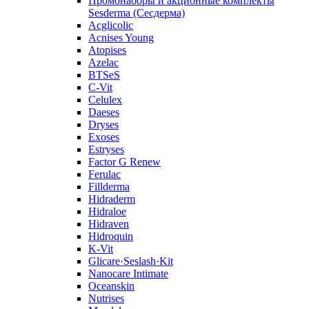
Промонаборы и акционные комплекты
Sesderma (Сесдерма)
Acglicolic
Acnises Young
Atopises
Azelac
BTSeS
C‑Vit
Celulex
Daeses
Dryses
Exoses
Estryses
Factor G Renew
Ferulac
Fillderma
Hidraderm
Hidraloe
Hidraven
Hidroquin
K-Vit
Glicare·Seslash·Kit
Nanocare Intimate
Oceanskin
Nutrises