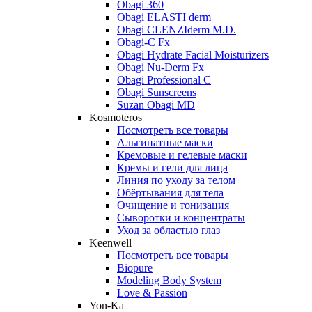
Obagi 360
Obagi ELASTI derm
Obagi CLENZIderm M.D.
Obagi-C Fx
Obagi Hydrate Facial Moisturizers
Obagi Nu-Derm Fx
Obagi Professional C
Obagi Sunscreens
Suzan Obagi MD
Kosmoteros
Посмотреть все товары
Альгинатные маски
Кремовые и гелевые маски
Кремы и гели для лица
Линия по уходу за телом
Обёртывания для тела
Очищение и тонизация
Сыворотки и концентраты
Уход за областью глаз
Keenwell
Посмотреть все товары
Biopure
Modeling Body System
Love & Passion
Yon-Ka