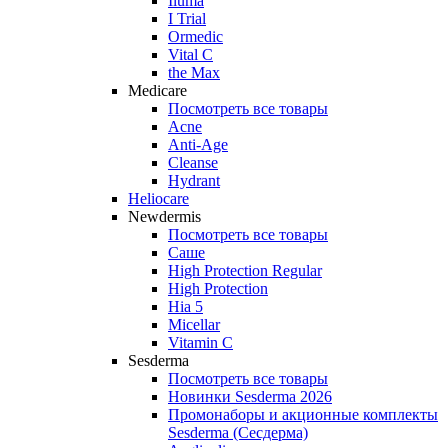
Iluma
I Trial
Ormedic
Vital C
the Max
Medicare
Посмотреть все товары
Acne
Anti‑Age
Cleanse
Hydrant
Heliocare
Newdermis
Посмотреть все товары
Саше
High Protection Regular
High Protection
Hia 5
Micellar
Vitamin C
Sesderma
Посмотреть все товары
Новинки Sesderma 2026
Промонаборы и акционные комплекты
Sesderma (Сесдерма)