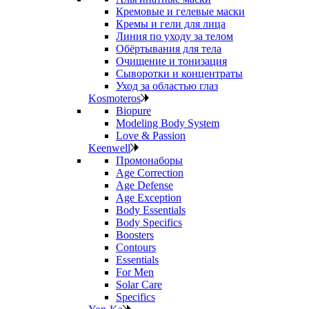
Кремовые и гелевые маски
Кремы и гели для лица
Линия по уходу за телом
Обёртывания для тела
Очищение и тонизация
Сыворотки и концентраты
Уход за областью глаз
Kosmoteros
Biopure
Modeling Body System
Love & Passion
Keenwell
Промонаборы
Age Correction
Age Defense
Age Exception
Body Essentials
Body Specifics
Boosters
Contours
Essentials
For Men
Solar Care
Specifics