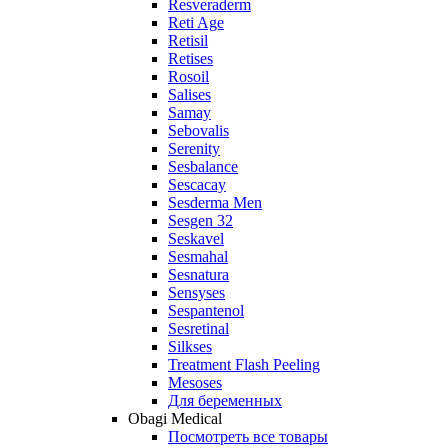
Resveraderm
Reti Age
Retisil
Retises
Rosoil
Salises
Samay
Sebovalis
Serenity
Sesbalance
Sescacay
Sesderma Men
Sesgen 32
Seskavel
Sesmahal
Sesnatura
Sensyses
Sespantenol
Sesretinal
Silkses
Treatment Flash Peeling
Mesoses
Для беременных
Obagi Medical
Посмотреть все товары