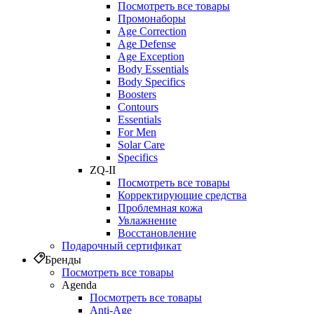
Посмотреть все товары
Промонаборы
Age Correction
Age Defense
Age Exception
Body Essentials
Body Specifics
Boosters
Contours
Essentials
For Men
Solar Care
Specifics
ZQ-II
Посмотреть все товары
Корректирующие средства
Проблемная кожа
Увлажнение
Восстановление
Подарочный сертификат
Бренды
Посмотреть все товары
Agenda
Посмотреть все товары
Anti‑Age