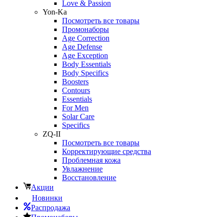
Love & Passion
Yon-Ka
Посмотреть все товары
Промонаборы
Age Correction
Age Defense
Age Exception
Body Essentials
Body Specifics
Boosters
Contours
Essentials
For Men
Solar Care
Specifics
ZQ-II
Посмотреть все товары
Корректирующие средства
Проблемная кожа
Увлажнение
Восстановление
Акции
Новинки
Распродажа