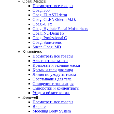
Obagi Medical
Посмотреть все товары
Obagi 360
Obagi ELASTI derm
Obagi CLENZIderm M.D.
Obagi-C Fx
Obagi Hydrate Facial Moisturizers
Obagi Nu-Derm Fx
Obagi Professional C
Obagi Sunscreens
Suzan Obagi MD
Kosmoteros
Посмотреть все товары
Альгинатные маски
Кремовые и гелевые маски
Кремы и гели для лица
Линия по уходу за телом
Обёртывания для тела
Очищение и тонизация
Сыворотки и концентраты
Уход за областью глаз
Keenwell
Посмотреть все товары
Biopure
Modeling Body System