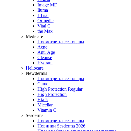
Image MD
Iluma
I Trial
Ormedic
Vital C
the Max
Medicare
Посмотреть все товары
Acne
Anti‑Age
Cleanse
Hydrant
Heliocare
Newdermis
Посмотреть все товары
Саше
High Protection Regular
High Protection
Hia 5
Micellar
Vitamin C
Sesderma
Посмотреть все товары
Новинки Sesderma 2026