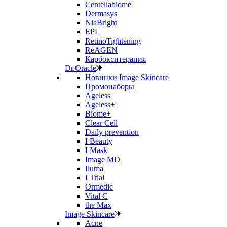
Centellabiome
Dermasys
NiaBright
EPL
RetinoTightening
ReAGEN
Карбокситерапия
Dr.Oracle
Новинки Image Skincare
Промонаборы
Ageless
Ageless+
Biome+
Clear Cell
Daily prevention
I Beauty
I Mask
Image MD
Iluma
I Trial
Ormedic
Vital C
the Max
Image Skincare
Acne