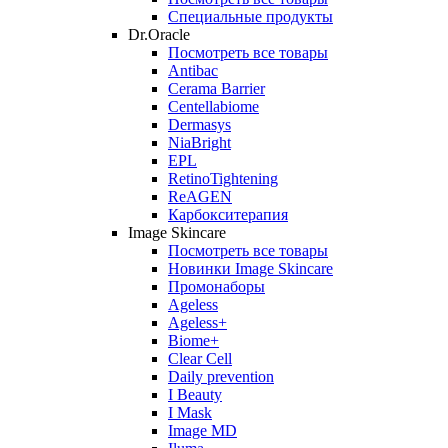
Специальные продукты
Dr.Oracle
Посмотреть все товары
Antibac
Cerama Barrier
Centellabiome
Dermasys
NiaBright
EPL
RetinoTightening
ReAGEN
Карбокситерапия
Image Skincare
Посмотреть все товары
Новинки Image Skincare
Промонаборы
Ageless
Ageless+
Biome+
Clear Cell
Daily prevention
I Beauty
I Mask
Image MD