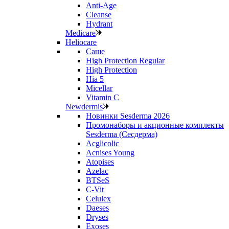
Anti‑Age
Cleanse
Hydrant
Medicare
Heliocare
Саше
High Protection Regular
High Protection
Hia 5
Micellar
Vitamin C
Newdermis
Новинки Sesderma 2026
Промонаборы и акционные комплекты
Sesderma (Сесдерма)
Acglicolic
Acnises Young
Atopises
Azelac
BTSeS
C‑Vit
Celulex
Daeses
Dryses
Exoses