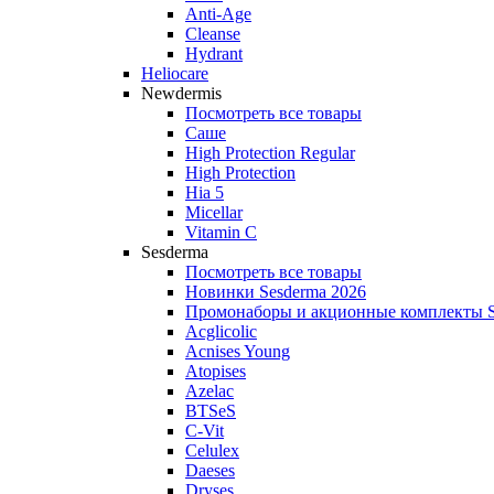
Anti‑Age
Cleanse
Hydrant
Heliocare
Newdermis
Посмотреть все товары
Саше
High Protection Regular
High Protection
Hia 5
Micellar
Vitamin C
Sesderma
Посмотреть все товары
Новинки Sesderma 2026
Промонаборы и акционные комплекты S
Acglicolic
Acnises Young
Atopises
Azelac
BTSeS
C‑Vit
Celulex
Daeses
Dryses