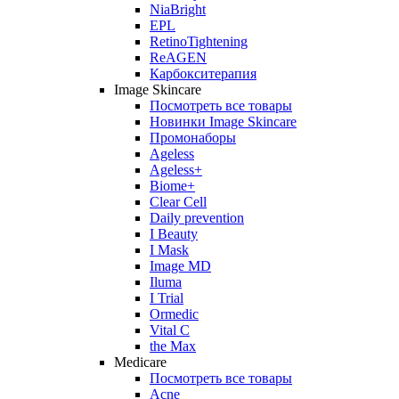
NiaBright
EPL
RetinoTightening
ReAGEN
Карбокситерапия
Image Skincare
Посмотреть все товары
Новинки Image Skincare
Промонаборы
Ageless
Ageless+
Biome+
Clear Cell
Daily prevention
I Beauty
I Mask
Image MD
Iluma
I Trial
Ormedic
Vital C
the Max
Medicare
Посмотреть все товары
Acne