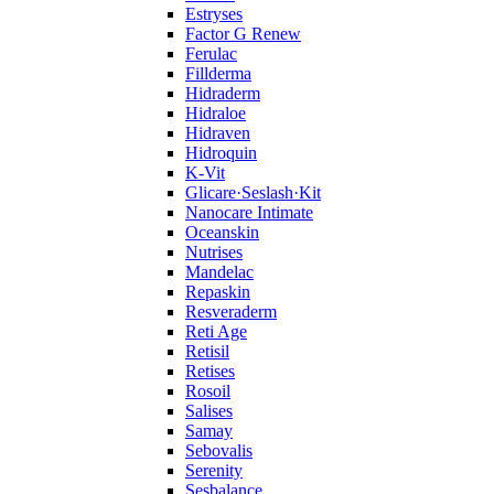
Estryses
Factor G Renew
Ferulac
Fillderma
Hidraderm
Hidraloe
Hidraven
Hidroquin
K-Vit
Glicare·Seslash·Kit
Nanocare Intimate
Oceanskin
Nutrises
Mandelac
Repaskin
Resveraderm
Reti Age
Retisil
Retises
Rosoil
Salises
Samay
Sebovalis
Serenity
Sesbalance