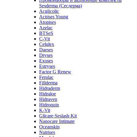
Промонаборы и акционные комплекты
Sesderma (Сесдерма)
Acglicolic
Acnises Young
Atopises
Azelac
BTSeS
C‑Vit
Celulex
Daeses
Dryses
Exoses
Estryses
Factor G Renew
Ferulac
Fillderma
Hidraderm
Hidraloe
Hidraven
Hidroquin
K-Vit
Glicare·Seslash·Kit
Nanocare Intimate
Oceanskin
Nutrises