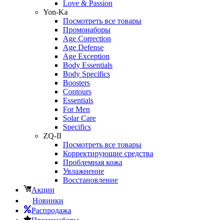
Love & Passion
Yon-Ka
Посмотреть все товары
Промонаборы
Age Correction
Age Defense
Age Exception
Body Essentials
Body Specifics
Boosters
Contours
Essentials
For Men
Solar Care
Specifics
ZQ-II
Посмотреть все товары
Корректирующие средства
Проблемная кожа
Увлажнение
Восстановление
Акции
Новинки
Распродажа