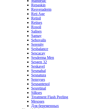
Mandelac
Repaskin
Resveraderm
Reti Age
Retisil
Retises
Rosoil
Salises
Samay
Sebovalis
Serenity
Sesbalance
Sescacay
Sesderma Men
Sesgen 32
Seskavel
Sesmahal
Sesnatura
Sensyses
Sespantenol
Sesretinal
Silkses
Treatment Flash Peeling
Mesoses
Для беременных