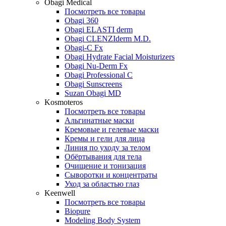
Obagi Medical
Посмотреть все товары
Obagi 360
Obagi ELASTI derm
Obagi CLENZIderm M.D.
Obagi-C Fx
Obagi Hydrate Facial Moisturizers
Obagi Nu-Derm Fx
Obagi Professional C
Obagi Sunscreens
Suzan Obagi MD
Kosmoteros
Посмотреть все товары
Альгинатные маски
Кремовые и гелевые маски
Кремы и гели для лица
Линия по уходу за телом
Обёртывания для тела
Очищение и тонизация
Сыворотки и концентраты
Уход за областью глаз
Keenwell
Посмотреть все товары
Biopure
Modeling Body System