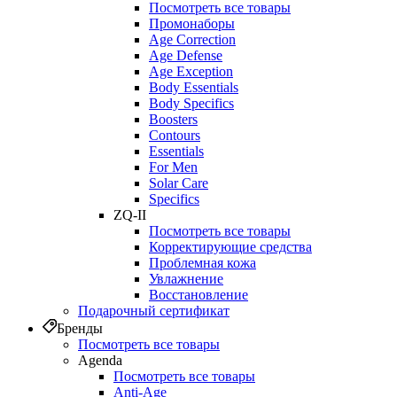
Посмотреть все товары
Промонаборы
Age Correction
Age Defense
Age Exception
Body Essentials
Body Specifics
Boosters
Contours
Essentials
For Men
Solar Care
Specifics
ZQ-II
Посмотреть все товары
Корректирующие средства
Проблемная кожа
Увлажнение
Восстановление
Подарочный сертификат
Бренды
Посмотреть все товары
Agenda
Посмотреть все товары
Anti‑Age