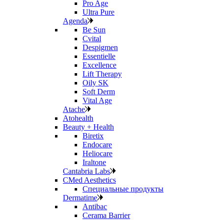
Pro Age
Ultra Pure
Agenda
Be Sun
Cvital
Despigmen
Essentielle
Excellence
Lift Therapy
Oily SK
Soft Derm
Vital Age
Atache
Atohealth
Beauty + Health
Biretix
Endocare
Heliocare
Iraltone
Cantabria Labs
CMed Aesthetics
Специальные продукты
Dermatime
Antibac
Cerama Barrier