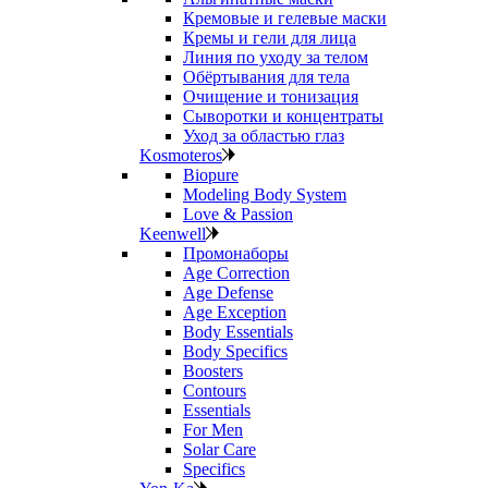
Кремовые и гелевые маски
Кремы и гели для лица
Линия по уходу за телом
Обёртывания для тела
Очищение и тонизация
Сыворотки и концентраты
Уход за областью глаз
Kosmoteros
Biopure
Modeling Body System
Love & Passion
Keenwell
Промонаборы
Age Correction
Age Defense
Age Exception
Body Essentials
Body Specifics
Boosters
Contours
Essentials
For Men
Solar Care
Specifics