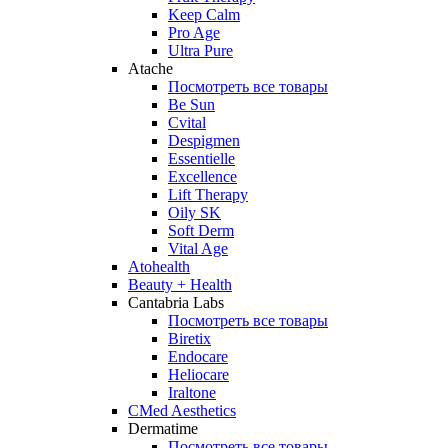
Keep Calm
Pro Age
Ultra Pure
Atache
Посмотреть все товары
Be Sun
Cvital
Despigmen
Essentielle
Excellence
Lift Therapy
Oily SK
Soft Derm
Vital Age
Atohealth
Beauty + Health
Cantabria Labs
Посмотреть все товары
Biretix
Endocare
Heliocare
Iraltone
CMed Aesthetics
Dermatime
Посмотреть все товары