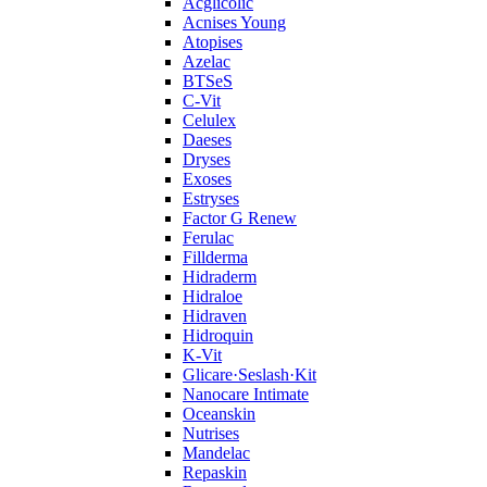
Acglicolic
Acnises Young
Atopises
Azelac
BTSeS
C‑Vit
Celulex
Daeses
Dryses
Exoses
Estryses
Factor G Renew
Ferulac
Fillderma
Hidraderm
Hidraloe
Hidraven
Hidroquin
K-Vit
Glicare·Seslash·Kit
Nanocare Intimate
Oceanskin
Nutrises
Mandelac
Repaskin