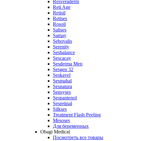
Resveraderm
Reti Age
Retisil
Retises
Rosoil
Salises
Samay
Sebovalis
Serenity
Sesbalance
Sescacay
Sesderma Men
Sesgen 32
Seskavel
Sesmahal
Sesnatura
Sensyses
Sespantenol
Sesretinal
Silkses
Treatment Flash Peeling
Mesoses
Для беременных
Obagi Medical
Посмотреть все товары