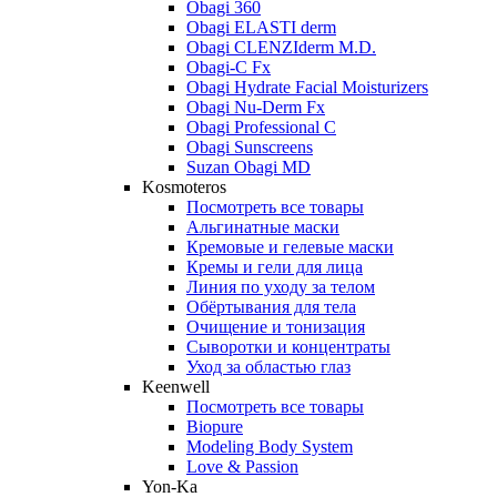
Obagi 360
Obagi ELASTI derm
Obagi CLENZIderm M.D.
Obagi-C Fx
Obagi Hydrate Facial Moisturizers
Obagi Nu-Derm Fx
Obagi Professional C
Obagi Sunscreens
Suzan Obagi MD
Kosmoteros
Посмотреть все товары
Альгинатные маски
Кремовые и гелевые маски
Кремы и гели для лица
Линия по уходу за телом
Обёртывания для тела
Очищение и тонизация
Сыворотки и концентраты
Уход за областью глаз
Keenwell
Посмотреть все товары
Biopure
Modeling Body System
Love & Passion
Yon-Ka