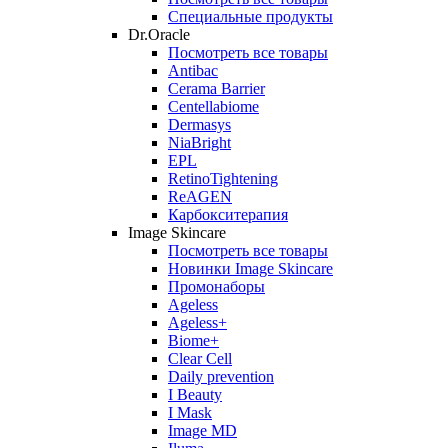
Специальные продукты
Dr.Oracle
Посмотреть все товары
Antibac
Cerama Barrier
Centellabiome
Dermasys
NiaBright
EPL
RetinoTightening
ReAGEN
Карбокситерапия
Image Skincare
Посмотреть все товары
Новинки Image Skincare
Промонаборы
Ageless
Ageless+
Biome+
Clear Cell
Daily prevention
I Beauty
I Mask
Image MD