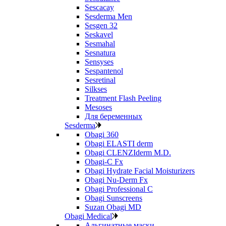
Sescacay
Sesderma Men
Sesgen 32
Seskavel
Sesmahal
Sesnatura
Sensyses
Sespantenol
Sesretinal
Silkses
Treatment Flash Peeling
Mesoses
Для беременных
Sesderma
Obagi 360
Obagi ELASTI derm
Obagi CLENZIderm M.D.
Obagi-C Fx
Obagi Hydrate Facial Moisturizers
Obagi Nu-Derm Fx
Obagi Professional C
Obagi Sunscreens
Suzan Obagi MD
Obagi Medical
Альгинатные маски