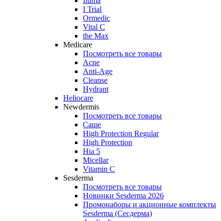
Iluma
I Trial
Ormedic
Vital C
the Max
Medicare
Посмотреть все товары
Acne
Anti‑Age
Cleanse
Hydrant
Heliocare
Newdermis
Посмотреть все товары
Саше
High Protection Regular
High Protection
Hia 5
Micellar
Vitamin C
Sesderma
Посмотреть все товары
Новинки Sesderma 2026
Промонаборы и акционные комплекты
Sesderma (Сесдерма)