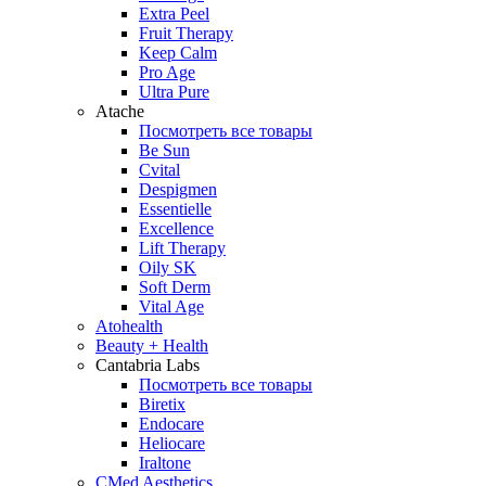
Extra Peel
Fruit Therapy
Keep Calm
Pro Age
Ultra Pure
Atache
Посмотреть все товары
Be Sun
Cvital
Despigmen
Essentielle
Excellence
Lift Therapy
Oily SK
Soft Derm
Vital Age
Atohealth
Beauty + Health
Cantabria Labs
Посмотреть все товары
Biretix
Endocare
Heliocare
Iraltone
CMed Aesthetics