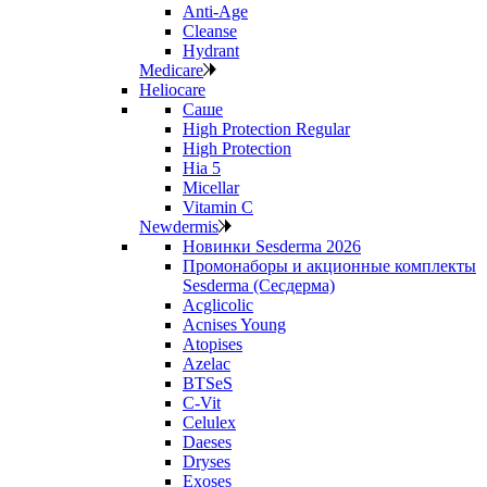
Anti‑Age
Cleanse
Hydrant
Medicare
Heliocare
Саше
High Protection Regular
High Protection
Hia 5
Micellar
Vitamin C
Newdermis
Новинки Sesderma 2026
Промонаборы и акционные комплекты
Sesderma (Сесдерма)
Acglicolic
Acnises Young
Atopises
Azelac
BTSeS
C‑Vit
Celulex
Daeses
Dryses
Exoses