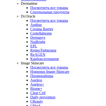
Dermatime
Посмотреть все товары
Специальные продукты
Dr.Oracle
Посмотреть все товары
Antibac
Cerama Barrier
Centellabiome
Dermasys
NiaBright
EPL
RetinoTightening
ReAGEN
Карбокситерапия
Image Skincare
Посмотреть все товары
Новинки Image Skincare
Промонаборы
Ageless
Ageless+
Biome+
Clear Cell
Daily prevention
I Beauty
I Mask