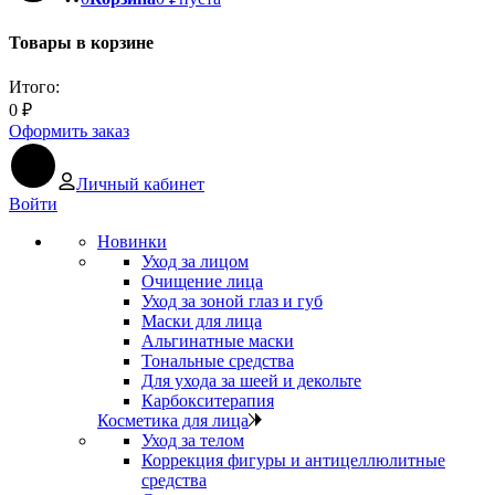
Товары в корзине
Итого:
0
₽
Оформить заказ
Личный кабинет
Войти
Новинки
Уход за лицом
Очищение лица
Уход за зоной глаз и губ
Маски для лица
Альгинатные маски
Тональные средства
Для ухода за шеей и декольте
Карбокситерапия
Косметика для лица
Уход за телом
Коррекция фигуры и антицеллюлитные
средства