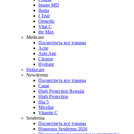
Image MD
Iluma
I Trial
Ormedic
Vital C
the Max
Medicare
Посмотреть все товары
Acne
Anti‑Age
Cleanse
Hydrant
Heliocare
Newdermis
Посмотреть все товары
Саше
High Protection Regular
High Protection
Hia 5
Micellar
Vitamin C
Sesderma
Посмотреть все товары
Новинки Sesderma 2026