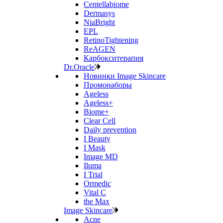
Centellabiome
Dermasys
NiaBright
EPL
RetinoTightening
ReAGEN
Карбокситерапия
Dr.Oracle
Новинки Image Skincare
Промонаборы
Ageless
Ageless+
Biome+
Clear Cell
Daily prevention
I Beauty
I Mask
Image MD
Iluma
I Trial
Ormedic
Vital C
the Max
Image Skincare
Acne