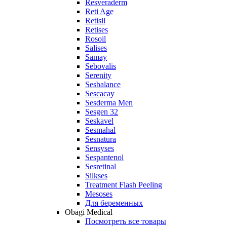
Resveraderm
Reti Age
Retisil
Retises
Rosoil
Salises
Samay
Sebovalis
Serenity
Sesbalance
Sescacay
Sesderma Men
Sesgen 32
Seskavel
Sesmahal
Sesnatura
Sensyses
Sespantenol
Sesretinal
Silkses
Treatment Flash Peeling
Mesoses
Для беременных
Obagi Medical
Посмотреть все товары