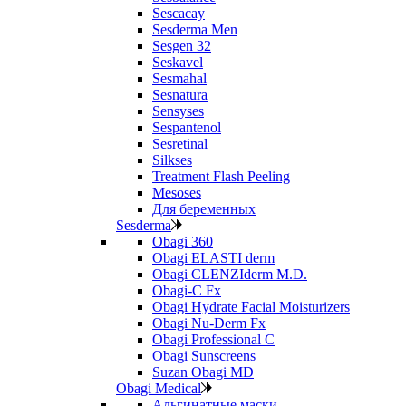
Sescacay
Sesderma Men
Sesgen 32
Seskavel
Sesmahal
Sesnatura
Sensyses
Sespantenol
Sesretinal
Silkses
Treatment Flash Peeling
Mesoses
Для беременных
Sesderma
Obagi 360
Obagi ELASTI derm
Obagi CLENZIderm M.D.
Obagi-C Fx
Obagi Hydrate Facial Moisturizers
Obagi Nu-Derm Fx
Obagi Professional C
Obagi Sunscreens
Suzan Obagi MD
Obagi Medical
Альгинатные маски