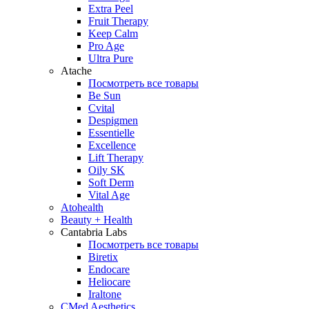
Extra Peel
Fruit Therapy
Keep Calm
Pro Age
Ultra Pure
Atache
Посмотреть все товары
Be Sun
Cvital
Despigmen
Essentielle
Excellence
Lift Therapy
Oily SK
Soft Derm
Vital Age
Atohealth
Beauty + Health
Cantabria Labs
Посмотреть все товары
Biretix
Endocare
Heliocare
Iraltone
CMed Aesthetics