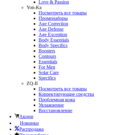
Love & Passion
Yon-Ka
Посмотреть все товары
Промонаборы
Age Correction
Age Defense
Age Exception
Body Essentials
Body Specifics
Boosters
Contours
Essentials
For Men
Solar Care
Specifics
ZQ-II
Посмотреть все товары
Корректирующие средства
Проблемная кожа
Увлажнение
Восстановление
Акции
Новинки
Распродажа