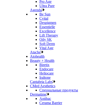
Pro Age
Ultra Pure
Agenda
Be Sun
Cvital
Despigmen
Essentielle
Excellence
Lift Therapy
Oily SK
Soft Derm
Vital Age
Atache
Atohealth
Beauty + Health
Biretix
Endocare
Heliocare
Iraltone
Cantabria Labs
CMed Aesthetics
Специальные продукты
Dermatime
Antibac
Cerama Barrier