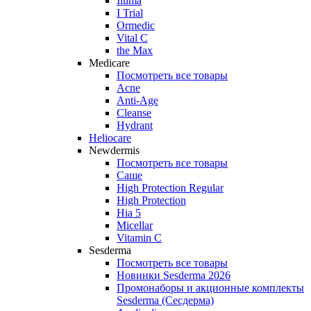
Iluma
I Trial
Ormedic
Vital C
the Max
Medicare
Посмотреть все товары
Acne
Anti‑Age
Cleanse
Hydrant
Heliocare
Newdermis
Посмотреть все товары
Саше
High Protection Regular
High Protection
Hia 5
Micellar
Vitamin C
Sesderma
Посмотреть все товары
Новинки Sesderma 2026
Промонаборы и акционные комплекты
Sesderma (Сесдерма)