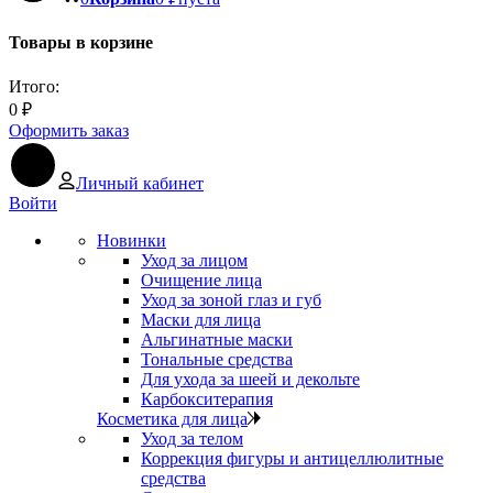
Товары в корзине
Итого:
0
₽
Оформить заказ
Личный кабинет
Войти
Новинки
Уход за лицом
Очищение лица
Уход за зоной глаз и губ
Маски для лица
Альгинатные маски
Тональные средства
Для ухода за шеей и декольте
Карбокситерапия
Косметика для лица
Уход за телом
Коррекция фигуры и антицеллюлитные
средства