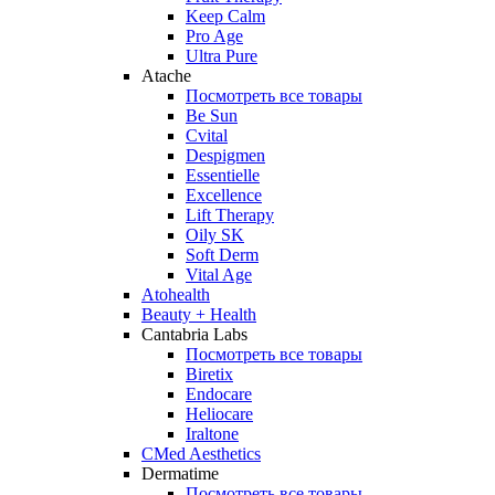
Keep Calm
Pro Age
Ultra Pure
Atache
Посмотреть все товары
Be Sun
Cvital
Despigmen
Essentielle
Excellence
Lift Therapy
Oily SK
Soft Derm
Vital Age
Atohealth
Beauty + Health
Cantabria Labs
Посмотреть все товары
Biretix
Endocare
Heliocare
Iraltone
CMed Aesthetics
Dermatime
Посмотреть все товары