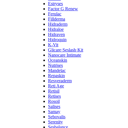
Estryses
Factor G Renew
Ferulac
Fillderma
Hidraderm
Hidraloe
Hidraven
Hidroquin
K-Vit
Glicare·Seslash·Kit
Nanocare Intimate
Oceanskin
Nutrises
Mandelac
Repaskin
Resveraderm
Reti Age
Retisil
Retises
Rosoil
Salises
Samay
Sebovalis
Serenity
Sesbalance