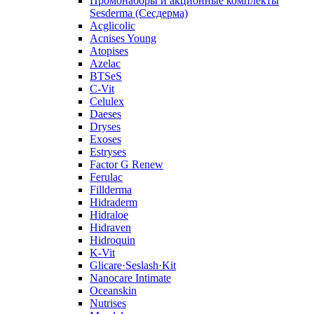
Промонаборы и акционные комплекты
Sesderma (Сесдерма)
Acglicolic
Acnises Young
Atopises
Azelac
BTSeS
C‑Vit
Celulex
Daeses
Dryses
Exoses
Estryses
Factor G Renew
Ferulac
Fillderma
Hidraderm
Hidraloe
Hidraven
Hidroquin
K-Vit
Glicare·Seslash·Kit
Nanocare Intimate
Oceanskin
Nutrises