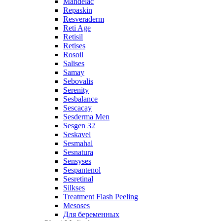
Mandelac
Repaskin
Resveraderm
Reti Age
Retisil
Retises
Rosoil
Salises
Samay
Sebovalis
Serenity
Sesbalance
Sescacay
Sesderma Men
Sesgen 32
Seskavel
Sesmahal
Sesnatura
Sensyses
Sespantenol
Sesretinal
Silkses
Treatment Flash Peeling
Mesoses
Для беременных