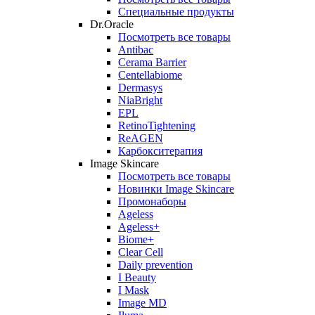
Специальные продукты
Dr.Oracle
Посмотреть все товары
Antibac
Cerama Barrier
Centellabiome
Dermasys
NiaBright
EPL
RetinoTightening
ReAGEN
Карбокситерапия
Image Skincare
Посмотреть все товары
Новинки Image Skincare
Промонаборы
Ageless
Ageless+
Biome+
Clear Cell
Daily prevention
I Beauty
I Mask
Image MD