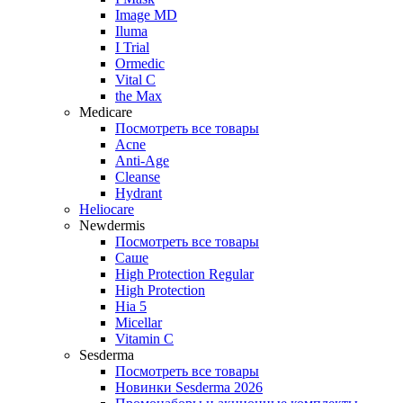
Image MD
Iluma
I Trial
Ormedic
Vital C
the Max
Medicare
Посмотреть все товары
Acne
Anti‑Age
Cleanse
Hydrant
Heliocare
Newdermis
Посмотреть все товары
Саше
High Protection Regular
High Protection
Hia 5
Micellar
Vitamin C
Sesderma
Посмотреть все товары
Новинки Sesderma 2026