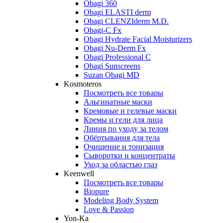
Obagi 360
Obagi ELASTI derm
Obagi CLENZIderm M.D.
Obagi-C Fx
Obagi Hydrate Facial Moisturizers
Obagi Nu-Derm Fx
Obagi Professional C
Obagi Sunscreens
Suzan Obagi MD
Kosmoteros
Посмотреть все товары
Альгинатные маски
Кремовые и гелевые маски
Кремы и гели для лица
Линия по уходу за телом
Обёртывания для тела
Очищение и тонизация
Сыворотки и концентраты
Уход за областью глаз
Keenwell
Посмотреть все товары
Biopure
Modeling Body System
Love & Passion
Yon-Ka