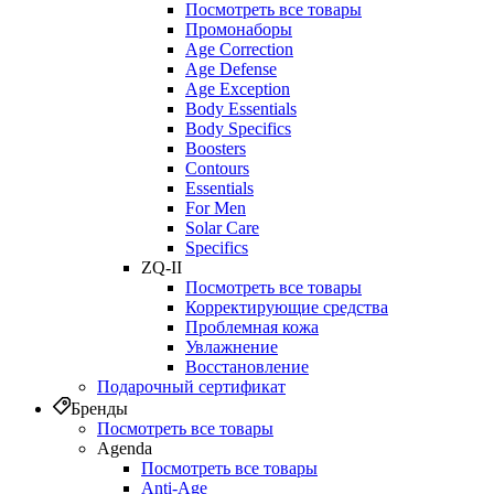
Посмотреть все товары
Промонаборы
Age Correction
Age Defense
Age Exception
Body Essentials
Body Specifics
Boosters
Contours
Essentials
For Men
Solar Care
Specifics
ZQ-II
Посмотреть все товары
Корректирующие средства
Проблемная кожа
Увлажнение
Восстановление
Подарочный сертификат
Бренды
Посмотреть все товары
Agenda
Посмотреть все товары
Anti‑Age