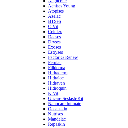
Acglicolic
Acnises Young
Atopises
Azelac
BTSeS
C‑Vit
Celulex
Daeses
Dryses
Exoses
Estryses
Factor G Renew
Ferulac
Fillderma
Hidraderm
Hidraloe
Hidraven
Hidroquin
K-Vit
Glicare·Seslash·Kit
Nanocare Intimate
Oceanskin
Nutrises
Mandelac
Repaskin