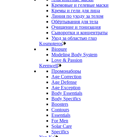
Кремовые и гелевые маски
Кремы и гели для лица
Линия по уходу за телом
Обёртывания для тела
Очищение и тонизация
Сыворотки и концентраты
Уход за областью глаз
Kosmoteros
Biopure
Modeling Body System
Love & Passion
Keenwell
Промонаборы
Age Correction
Age Defense
Age Exception
Body Essentials
Body Specifics
Boosters
Contours
Essentials
For Men
Solar Care
Specifics