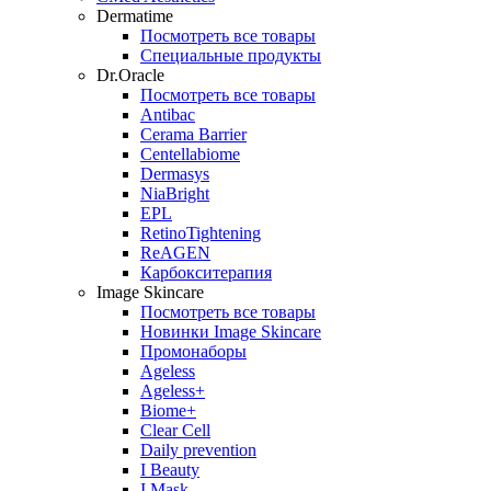
Dermatime
Посмотреть все товары
Специальные продукты
Dr.Oracle
Посмотреть все товары
Antibac
Cerama Barrier
Centellabiome
Dermasys
NiaBright
EPL
RetinoTightening
ReAGEN
Карбокситерапия
Image Skincare
Посмотреть все товары
Новинки Image Skincare
Промонаборы
Ageless
Ageless+
Biome+
Clear Cell
Daily prevention
I Beauty
I Mask