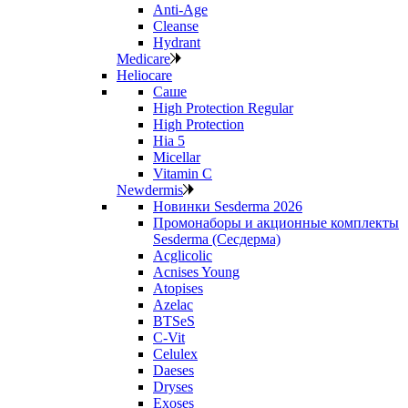
Anti‑Age
Cleanse
Hydrant
Medicare
Heliocare
Саше
High Protection Regular
High Protection
Hia 5
Micellar
Vitamin C
Newdermis
Новинки Sesderma 2026
Промонаборы и акционные комплекты
Sesderma (Сесдерма)
Acglicolic
Acnises Young
Atopises
Azelac
BTSeS
C‑Vit
Celulex
Daeses
Dryses
Exoses