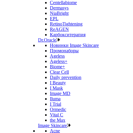
Centellabiome
Dermasys
NiaBright
EPL
RetinoTightening
ReAGEN
Карбокситерапия
Dr.Oracle
Новинки Image Skincare
Промонаборы
Ageless
Ageless+
Biome+
Clear Cell
Daily prevention
I Beauty
I Mask
Image MD
Iluma
I Trial
Ormedic
Vital C
the Max
Image Skincare
Acne