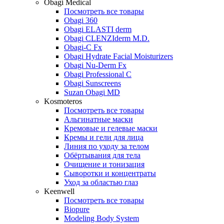
Obagi Medical
Посмотреть все товары
Obagi 360
Obagi ELASTI derm
Obagi CLENZIderm M.D.
Obagi-C Fx
Obagi Hydrate Facial Moisturizers
Obagi Nu-Derm Fx
Obagi Professional C
Obagi Sunscreens
Suzan Obagi MD
Kosmoteros
Посмотреть все товары
Альгинатные маски
Кремовые и гелевые маски
Кремы и гели для лица
Линия по уходу за телом
Обёртывания для тела
Очищение и тонизация
Сыворотки и концентраты
Уход за областью глаз
Keenwell
Посмотреть все товары
Biopure
Modeling Body System