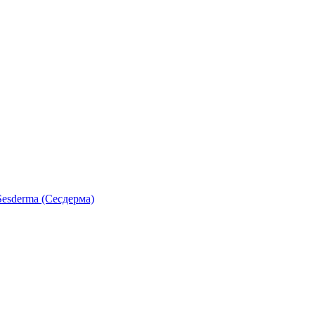
esderma (Сесдерма)