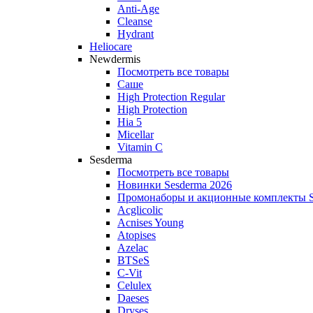
Anti‑Age
Cleanse
Hydrant
Heliocare
Newdermis
Посмотреть все товары
Саше
High Protection Regular
High Protection
Hia 5
Micellar
Vitamin C
Sesderma
Посмотреть все товары
Новинки Sesderma 2026
Промонаборы и акционные комплекты S
Acglicolic
Acnises Young
Atopises
Azelac
BTSeS
C‑Vit
Celulex
Daeses
Dryses