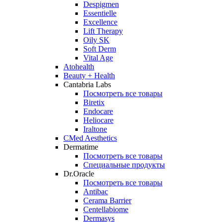
Despigmen
Essentielle
Excellence
Lift Therapy
Oily SK
Soft Derm
Vital Age
Atohealth
Beauty + Health
Cantabria Labs
Посмотреть все товары
Biretix
Endocare
Heliocare
Iraltone
CMed Aesthetics
Dermatime
Посмотреть все товары
Специальные продукты
Dr.Oracle
Посмотреть все товары
Antibac
Cerama Barrier
Centellabiome
Dermasys