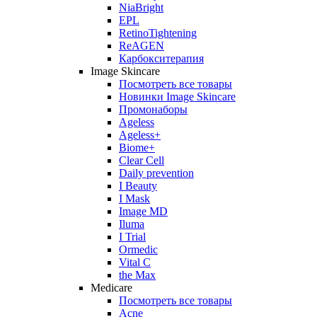
NiaBright
EPL
RetinoTightening
ReAGEN
Карбокситерапия
Image Skincare
Посмотреть все товары
Новинки Image Skincare
Промонаборы
Ageless
Ageless+
Biome+
Clear Cell
Daily prevention
I Beauty
I Mask
Image MD
Iluma
I Trial
Ormedic
Vital C
the Max
Medicare
Посмотреть все товары
Acne