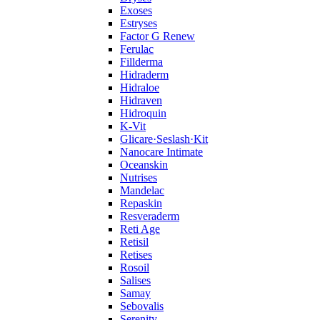
Exoses
Estryses
Factor G Renew
Ferulac
Fillderma
Hidraderm
Hidraloe
Hidraven
Hidroquin
K-Vit
Glicare·Seslash·Kit
Nanocare Intimate
Oceanskin
Nutrises
Mandelac
Repaskin
Resveraderm
Reti Age
Retisil
Retises
Rosoil
Salises
Samay
Sebovalis
Serenity