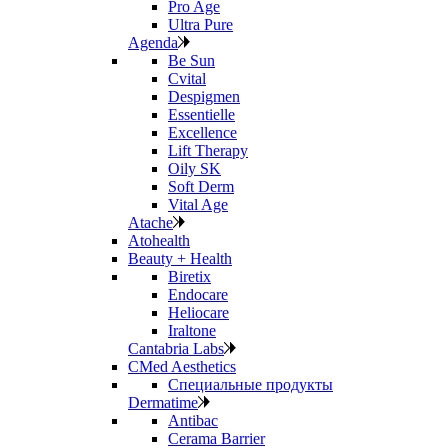
Pro Age
Ultra Pure
Agenda
Be Sun
Cvital
Despigmen
Essentielle
Excellence
Lift Therapy
Oily SK
Soft Derm
Vital Age
Atache
Atohealth
Beauty + Health
Biretix
Endocare
Heliocare
Iraltone
Cantabria Labs
CMed Aesthetics
Специальные продукты
Dermatime
Antibac
Cerama Barrier