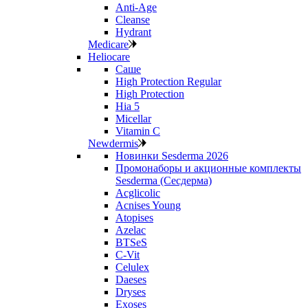
Anti‑Age
Cleanse
Hydrant
Medicare
Heliocare
Саше
High Protection Regular
High Protection
Hia 5
Micellar
Vitamin C
Newdermis
Новинки Sesderma 2026
Промонаборы и акционные комплекты
Sesderma (Сесдерма)
Acglicolic
Acnises Young
Atopises
Azelac
BTSeS
C‑Vit
Celulex
Daeses
Dryses
Exoses