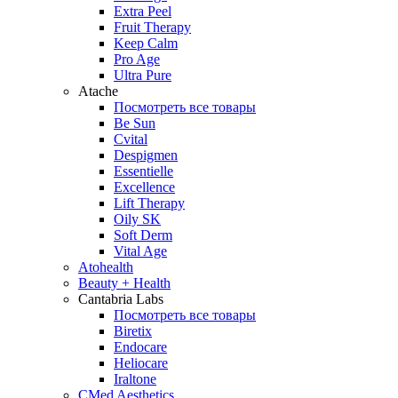
Extra Peel
Fruit Therapy
Keep Calm
Pro Age
Ultra Pure
Atache
Посмотреть все товары
Be Sun
Cvital
Despigmen
Essentielle
Excellence
Lift Therapy
Oily SK
Soft Derm
Vital Age
Atohealth
Beauty + Health
Cantabria Labs
Посмотреть все товары
Biretix
Endocare
Heliocare
Iraltone
CMed Aesthetics