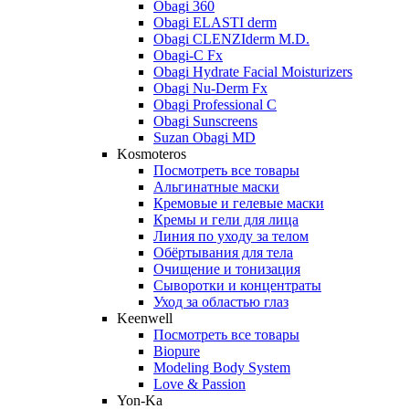
Obagi 360
Obagi ELASTI derm
Obagi CLENZIderm M.D.
Obagi-C Fx
Obagi Hydrate Facial Moisturizers
Obagi Nu-Derm Fx
Obagi Professional C
Obagi Sunscreens
Suzan Obagi MD
Kosmoteros
Посмотреть все товары
Альгинатные маски
Кремовые и гелевые маски
Кремы и гели для лица
Линия по уходу за телом
Обёртывания для тела
Очищение и тонизация
Сыворотки и концентраты
Уход за областью глаз
Keenwell
Посмотреть все товары
Biopure
Modeling Body System
Love & Passion
Yon-Ka