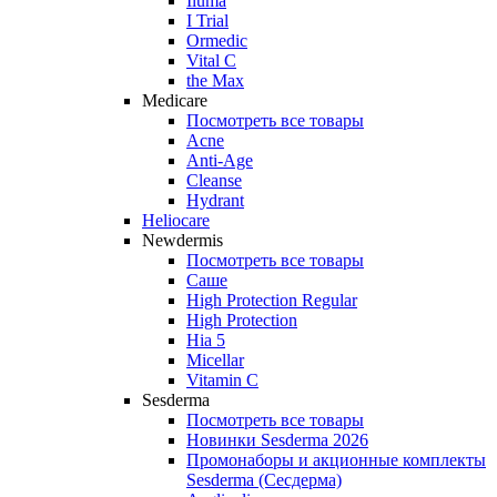
Iluma
I Trial
Ormedic
Vital C
the Max
Medicare
Посмотреть все товары
Acne
Anti‑Age
Cleanse
Hydrant
Heliocare
Newdermis
Посмотреть все товары
Саше
High Protection Regular
High Protection
Hia 5
Micellar
Vitamin C
Sesderma
Посмотреть все товары
Новинки Sesderma 2026
Промонаборы и акционные комплекты
Sesderma (Сесдерма)