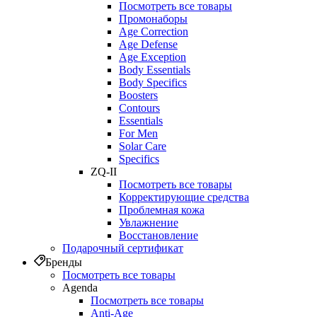
Посмотреть все товары
Промонаборы
Age Correction
Age Defense
Age Exception
Body Essentials
Body Specifics
Boosters
Contours
Essentials
For Men
Solar Care
Specifics
ZQ-II
Посмотреть все товары
Корректирующие средства
Проблемная кожа
Увлажнение
Восстановление
Подарочный сертификат
Бренды
Посмотреть все товары
Agenda
Посмотреть все товары
Anti‑Age