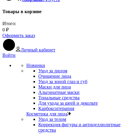
Товары в корзине
Итого:
0
₽
Оформить заказ
Личный кабинет
Войти
Новинки
Уход за лицом
Очищение лица
Уход за зоной глаз и губ
Маски для лица
Альгинатные маски
Тональные средства
Для ухода за шеей и декольте
Карбокситерапия
Косметика для лица
Уход за телом
Коррекция фигуры и антицеллюлитные
средства