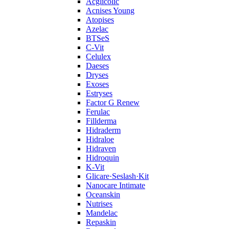
Acglicolic
Acnises Young
Atopises
Azelac
BTSeS
C‑Vit
Celulex
Daeses
Dryses
Exoses
Estryses
Factor G Renew
Ferulac
Fillderma
Hidraderm
Hidraloe
Hidraven
Hidroquin
K-Vit
Glicare·Seslash·Kit
Nanocare Intimate
Oceanskin
Nutrises
Mandelac
Repaskin