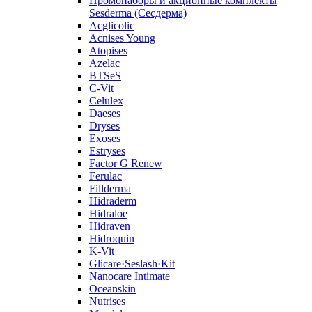
Промонаборы и акционные комплекты
Sesderma (Сесдерма)
Acglicolic
Acnises Young
Atopises
Azelac
BTSeS
C‑Vit
Celulex
Daeses
Dryses
Exoses
Estryses
Factor G Renew
Ferulac
Fillderma
Hidraderm
Hidraloe
Hidraven
Hidroquin
K-Vit
Glicare·Seslash·Kit
Nanocare Intimate
Oceanskin
Nutrises