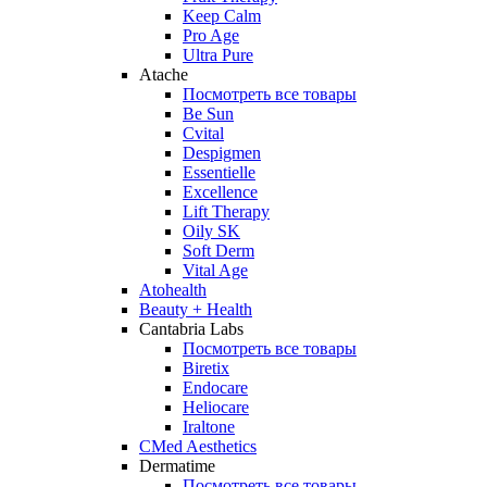
Keep Calm
Pro Age
Ultra Pure
Atache
Посмотреть все товары
Be Sun
Cvital
Despigmen
Essentielle
Excellence
Lift Therapy
Oily SK
Soft Derm
Vital Age
Atohealth
Beauty + Health
Cantabria Labs
Посмотреть все товары
Biretix
Endocare
Heliocare
Iraltone
CMed Aesthetics
Dermatime
Посмотреть все товары