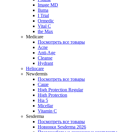
Image MD
Iluma
I Trial
Ormedic
Vital C
the Max
Medicare
Посмотреть все товары
Acne
Anti‑Age
Cleanse
Hydrant
Heliocare
Newdermis
Посмотреть все товары
Саше
High Protection Regular
High Protection
Hia 5
Micellar
Vitamin C
Sesderma
Посмотреть все товары
Новинки Sesderma 2026