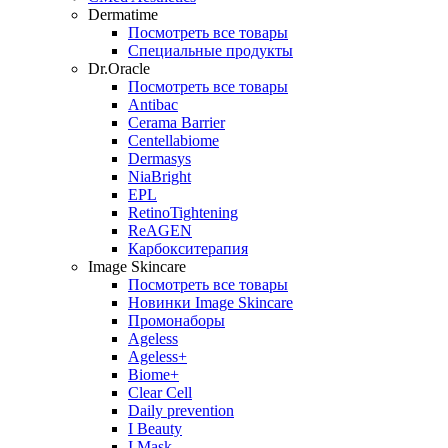
Dermatime
Посмотреть все товары
Специальные продукты
Dr.Oracle
Посмотреть все товары
Antibac
Cerama Barrier
Centellabiome
Dermasys
NiaBright
EPL
RetinoTightening
ReAGEN
Карбокситерапия
Image Skincare
Посмотреть все товары
Новинки Image Skincare
Промонаборы
Ageless
Ageless+
Biome+
Clear Cell
Daily prevention
I Beauty
I Mask