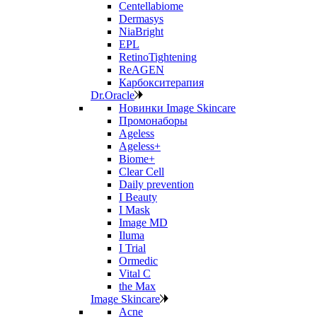
Centellabiome
Dermasys
NiaBright
EPL
RetinoTightening
ReAGEN
Карбокситерапия
Dr.Oracle
Новинки Image Skincare
Промонаборы
Ageless
Ageless+
Biome+
Clear Cell
Daily prevention
I Beauty
I Mask
Image MD
Iluma
I Trial
Ormedic
Vital C
the Max
Image Skincare
Acne