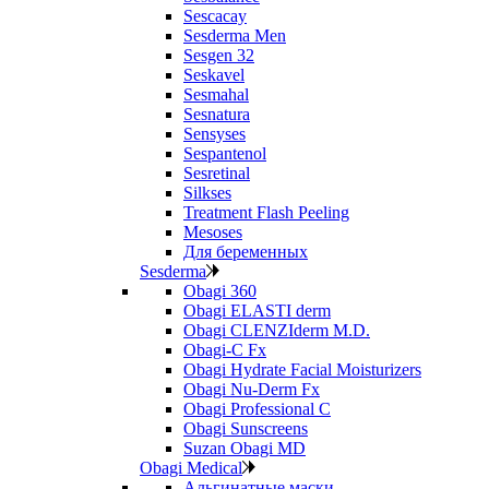
Sescacay
Sesderma Men
Sesgen 32
Seskavel
Sesmahal
Sesnatura
Sensyses
Sespantenol
Sesretinal
Silkses
Treatment Flash Peeling
Mesoses
Для беременных
Sesderma
Obagi 360
Obagi ELASTI derm
Obagi CLENZIderm M.D.
Obagi-C Fx
Obagi Hydrate Facial Moisturizers
Obagi Nu-Derm Fx
Obagi Professional C
Obagi Sunscreens
Suzan Obagi MD
Obagi Medical
Альгинатные маски