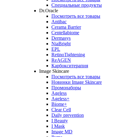
Специальные продукты
Dr.Oracle
Посмотреть все товары
Antibac
Cerama Barrier
Centellabiome
Dermasys
NiaBright
EPL
RetinoTightening
ReAGEN
Карбокситерапия
Image Skincare
Посмотреть все товары
Новинки Image Skincare
Промонаборы
Ageless
Ageless+
Biome+
Clear Cell
Daily prevention
I Beauty
I Mask
Image MD