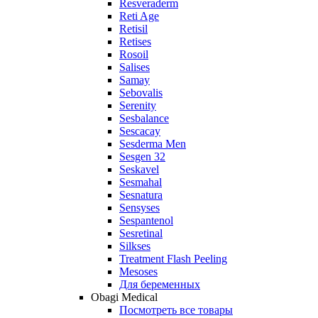
Resveraderm
Reti Age
Retisil
Retises
Rosoil
Salises
Samay
Sebovalis
Serenity
Sesbalance
Sescacay
Sesderma Men
Sesgen 32
Seskavel
Sesmahal
Sesnatura
Sensyses
Sespantenol
Sesretinal
Silkses
Treatment Flash Peeling
Mesoses
Для беременных
Obagi Medical
Посмотреть все товары