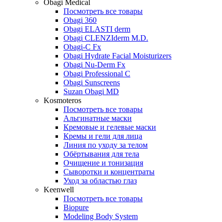
Obagi Medical
Посмотреть все товары
Obagi 360
Obagi ELASTI derm
Obagi CLENZIderm M.D.
Obagi-C Fx
Obagi Hydrate Facial Moisturizers
Obagi Nu-Derm Fx
Obagi Professional C
Obagi Sunscreens
Suzan Obagi MD
Kosmoteros
Посмотреть все товары
Альгинатные маски
Кремовые и гелевые маски
Кремы и гели для лица
Линия по уходу за телом
Обёртывания для тела
Очищение и тонизация
Сыворотки и концентраты
Уход за областью глаз
Keenwell
Посмотреть все товары
Biopure
Modeling Body System