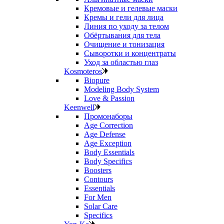
Кремовые и гелевые маски
Кремы и гели для лица
Линия по уходу за телом
Обёртывания для тела
Очищение и тонизация
Сыворотки и концентраты
Уход за областью глаз
Kosmoteros
Biopure
Modeling Body System
Love & Passion
Keenwell
Промонаборы
Age Correction
Age Defense
Age Exception
Body Essentials
Body Specifics
Boosters
Contours
Essentials
For Men
Solar Care
Specifics