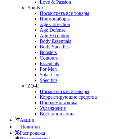
Love & Passion
Yon-Ka
Посмотреть все товары
Промонаборы
Age Correction
Age Defense
Age Exception
Body Essentials
Body Specifics
Boosters
Contours
Essentials
For Men
Solar Care
Specifics
ZQ-II
Посмотреть все товары
Корректирующие средства
Проблемная кожа
Увлажнение
Восстановление
Акции
Новинки
Распродажа