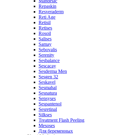
Mandelac
Repaskin
Resveraderm
Reti Age
Retisil
Retises
Rosoil
Salises
Samay
Sebovalis
Serenity
Sesbalance
Sescacay
Sesderma Men
Sesgen 32
Seskavel
Sesmahal
Sesnatura
Sensyses
Sespantenol
Sesretinal
Silkses
Treatment Flash Peeling
Mesoses
Для беременных