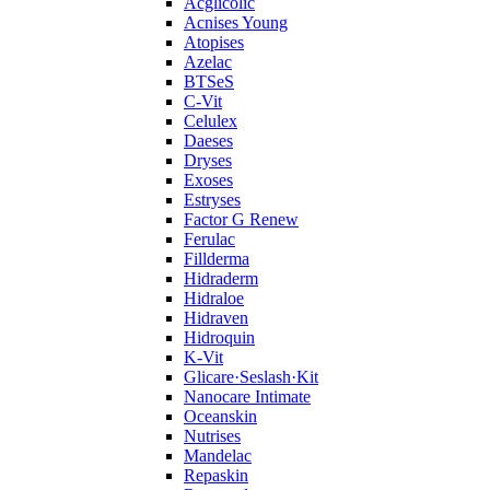
Acglicolic
Acnises Young
Atopises
Azelac
BTSeS
C‑Vit
Celulex
Daeses
Dryses
Exoses
Estryses
Factor G Renew
Ferulac
Fillderma
Hidraderm
Hidraloe
Hidraven
Hidroquin
K-Vit
Glicare·Seslash·Kit
Nanocare Intimate
Oceanskin
Nutrises
Mandelac
Repaskin