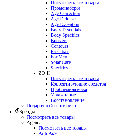
Посмотреть все товары
Промонаборы
Age Correction
Age Defense
Age Exception
Body Essentials
Body Specifics
Boosters
Contours
Essentials
For Men
Solar Care
Specifics
ZQ-II
Посмотреть все товары
Корректирующие средства
Проблемная кожа
Увлажнение
Восстановление
Подарочный сертификат
Бренды
Посмотреть все товары
Agenda
Посмотреть все товары
Anti‑Age