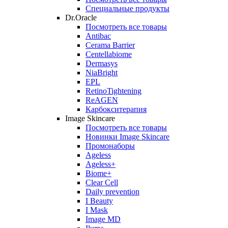
Специальные продукты
Dr.Oracle
Посмотреть все товары
Antibac
Cerama Barrier
Centellabiome
Dermasys
NiaBright
EPL
RetinoTightening
ReAGEN
Карбокситерапия
Image Skincare
Посмотреть все товары
Новинки Image Skincare
Промонаборы
Ageless
Ageless+
Biome+
Clear Cell
Daily prevention
I Beauty
I Mask
Image MD