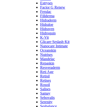
Estryses
Factor G Renew
Ferulac
Fillderma
Hidraderm
Hidraloe
Hidraven
Hidroquin
K-Vit
Glicare·Seslash·Kit
Nanocare Intimate
Oceanskin
Nutrises
Mandelac
Repaskin
Resveraderm
Reti Age
Retisil
Retises
Rosoil
Salises
Samay
Sebovalis
Serenity
Sesbalance