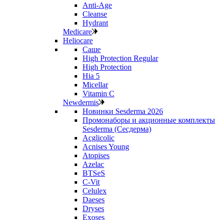
Anti‑Age
Cleanse
Hydrant
Medicare
Heliocare
Саше
High Protection Regular
High Protection
Hia 5
Micellar
Vitamin C
Newdermis
Новинки Sesderma 2026
Промонаборы и акционные комплекты
Sesderma (Сесдерма)
Acglicolic
Acnises Young
Atopises
Azelac
BTSeS
C‑Vit
Celulex
Daeses
Dryses
Exoses