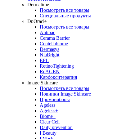
Dermatime
Посмотреть все товары
Специальные продукты
Dr.Oracle
Посмотреть все товары
Antibac
Cerama Barrier
Centellabiome
Dermasys
NiaBright
EPL
RetinoTightening
ReAGEN
Карбокситерапия
Image Skincare
Посмотреть все товары
Новинки Image Skincare
Промонаборы
Ageless
Ageless+
Biome+
Clear Cell
Daily prevention
I Beauty
I Mask