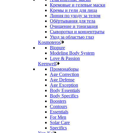
Кремовые и гелевые маски
Кремы и гели для лица
Линия по уходу за телом
Обёртывания для тела
Очищение и тонизация
Сыворотки и концентраты
Уход за областью глаз
Kosmoteros
Biopure
Modeling Body System
Love & Passion
Keenwell
Промонаборы
Age Correction
Age Defense
Age Exception
Body Essentials
Body Specifics
Boosters
Contours
Essentials
For Men
Solar Care
Specifics