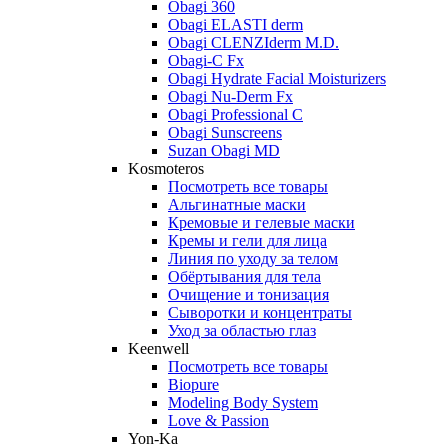
Obagi 360
Obagi ELASTI derm
Obagi CLENZIderm M.D.
Obagi-C Fx
Obagi Hydrate Facial Moisturizers
Obagi Nu-Derm Fx
Obagi Professional C
Obagi Sunscreens
Suzan Obagi MD
Kosmoteros
Посмотреть все товары
Альгинатные маски
Кремовые и гелевые маски
Кремы и гели для лица
Линия по уходу за телом
Обёртывания для тела
Очищение и тонизация
Сыворотки и концентраты
Уход за областью глаз
Keenwell
Посмотреть все товары
Biopure
Modeling Body System
Love & Passion
Yon-Ka