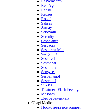
Resveraderm
Reti Age
Retisil
Retises
Rosoil
Salises
Samay
Sebovalis
Serenity
Sesbalance
Sescacay
Sesderma Men
Sesgen 32
Seskavel
Sesmahal
Sesnatura
Sensyses
Sespantenol
Sesretinal
Silkses
Treatment Flash Peeling
Mesoses
Для беременных
Obagi Medical
Посмотреть все товары