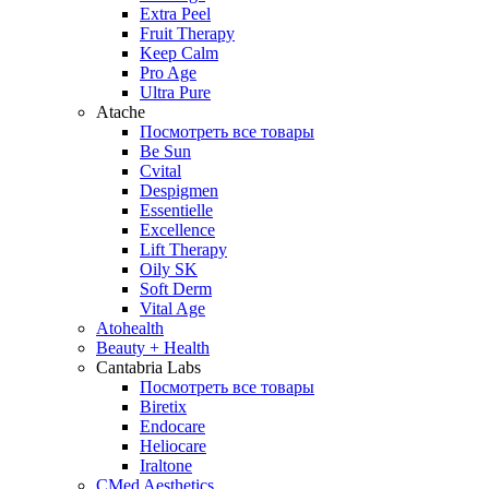
Extra Peel
Fruit Therapy
Keep Calm
Pro Age
Ultra Pure
Atache
Посмотреть все товары
Be Sun
Cvital
Despigmen
Essentielle
Excellence
Lift Therapy
Oily SK
Soft Derm
Vital Age
Atohealth
Beauty + Health
Cantabria Labs
Посмотреть все товары
Biretix
Endocare
Heliocare
Iraltone
CMed Aesthetics