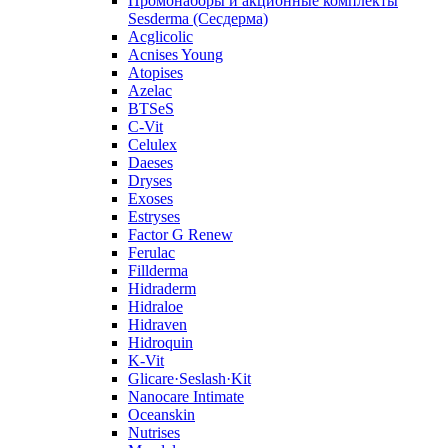
Промонаборы и акционные комплекты
Sesderma (Сесдерма)
Acglicolic
Acnises Young
Atopises
Azelac
BTSeS
C‑Vit
Celulex
Daeses
Dryses
Exoses
Estryses
Factor G Renew
Ferulac
Fillderma
Hidraderm
Hidraloe
Hidraven
Hidroquin
K-Vit
Glicare·Seslash·Kit
Nanocare Intimate
Oceanskin
Nutrises