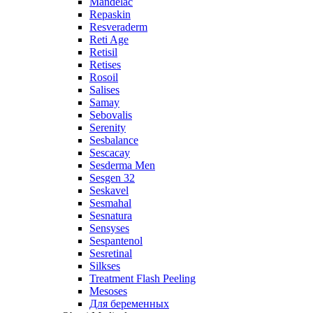
Mandelac
Repaskin
Resveraderm
Reti Age
Retisil
Retises
Rosoil
Salises
Samay
Sebovalis
Serenity
Sesbalance
Sescacay
Sesderma Men
Sesgen 32
Seskavel
Sesmahal
Sesnatura
Sensyses
Sespantenol
Sesretinal
Silkses
Treatment Flash Peeling
Mesoses
Для беременных