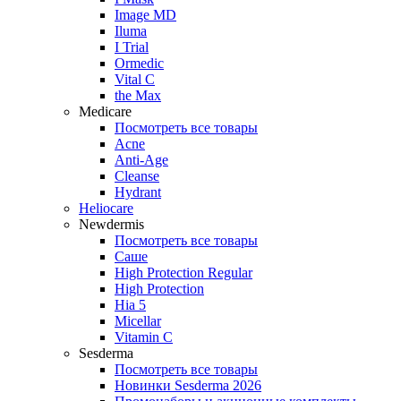
Image MD
Iluma
I Trial
Ormedic
Vital C
the Max
Medicare
Посмотреть все товары
Acne
Anti‑Age
Cleanse
Hydrant
Heliocare
Newdermis
Посмотреть все товары
Саше
High Protection Regular
High Protection
Hia 5
Micellar
Vitamin C
Sesderma
Посмотреть все товары
Новинки Sesderma 2026