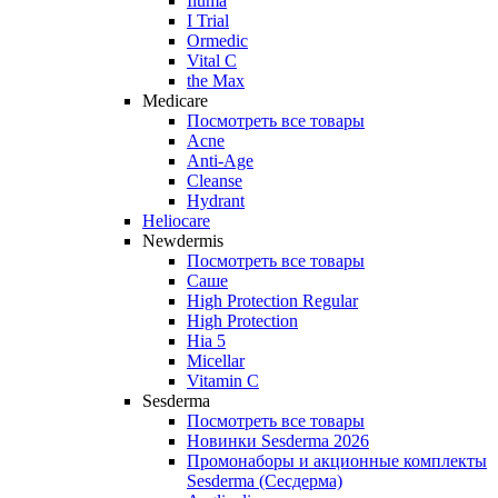
Iluma
I Trial
Ormedic
Vital C
the Max
Medicare
Посмотреть все товары
Acne
Anti‑Age
Cleanse
Hydrant
Heliocare
Newdermis
Посмотреть все товары
Саше
High Protection Regular
High Protection
Hia 5
Micellar
Vitamin C
Sesderma
Посмотреть все товары
Новинки Sesderma 2026
Промонаборы и акционные комплекты
Sesderma (Сесдерма)