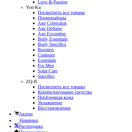
Love & Passion
Yon-Ka
Посмотреть все товары
Промонаборы
Age Correction
Age Defense
Age Exception
Body Essentials
Body Specifics
Boosters
Contours
Essentials
For Men
Solar Care
Specifics
ZQ-II
Посмотреть все товары
Корректирующие средства
Проблемная кожа
Увлажнение
Восстановление
Акции
Новинки
Распродажа