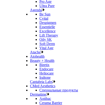
Pro Age
Ultra Pure
Agenda
Be Sun
Cvital
Despigmen
Essentielle
Excellence
Lift Therapy
Oily SK
Soft Derm
Vital Age
Atache
Atohealth
Beauty + Health
Biretix
Endocare
Heliocare
Iraltone
Cantabria Labs
CMed Aesthetics
Специальные продукты
Dermatime
Antibac
Cerama Barrier