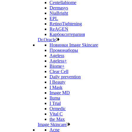
Centellabiome
Dermasys
NiaBright
EPL
RetinoTightening
ReAGEN
Карбокситерапия
Dr.Oracle
Новинки Image Skincare
Промонаборы
Ageless
Ageless+
Biome+
Clear Cell
Daily prevention
I Beauty
I Mask
Image MD
Iluma
I Trial
Ormedic
Vital C
the Max
Image Skincare
Acne