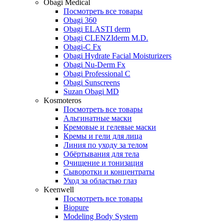
Obagi Medical
Посмотреть все товары
Obagi 360
Obagi ELASTI derm
Obagi CLENZIderm M.D.
Obagi-C Fx
Obagi Hydrate Facial Moisturizers
Obagi Nu-Derm Fx
Obagi Professional C
Obagi Sunscreens
Suzan Obagi MD
Kosmoteros
Посмотреть все товары
Альгинатные маски
Кремовые и гелевые маски
Кремы и гели для лица
Линия по уходу за телом
Обёртывания для тела
Очищение и тонизация
Сыворотки и концентраты
Уход за областью глаз
Keenwell
Посмотреть все товары
Biopure
Modeling Body System