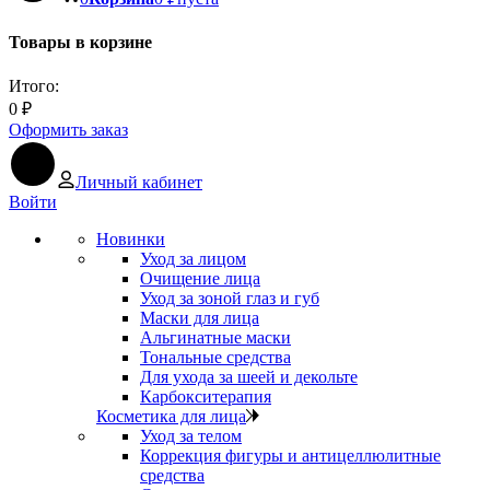
Товары в корзине
Итого:
0
₽
Оформить заказ
Личный кабинет
Войти
Новинки
Уход за лицом
Очищение лица
Уход за зоной глаз и губ
Маски для лица
Альгинатные маски
Тональные средства
Для ухода за шеей и декольте
Карбокситерапия
Косметика для лица
Уход за телом
Коррекция фигуры и антицеллюлитные
средства