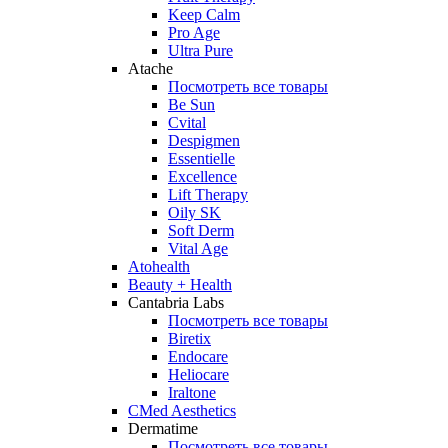
Keep Calm
Pro Age
Ultra Pure
Atache
Посмотреть все товары
Be Sun
Cvital
Despigmen
Essentielle
Excellence
Lift Therapy
Oily SK
Soft Derm
Vital Age
Atohealth
Beauty + Health
Cantabria Labs
Посмотреть все товары
Biretix
Endocare
Heliocare
Iraltone
CMed Aesthetics
Dermatime
Посмотреть все товары