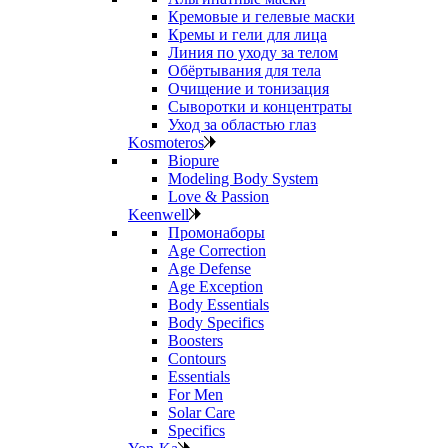
Кремовые и гелевые маски
Кремы и гели для лица
Линия по уходу за телом
Обёртывания для тела
Очищение и тонизация
Сыворотки и концентраты
Уход за областью глаз
Kosmoteros
Biopure
Modeling Body System
Love & Passion
Keenwell
Промонаборы
Age Correction
Age Defense
Age Exception
Body Essentials
Body Specifics
Boosters
Contours
Essentials
For Men
Solar Care
Specifics