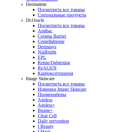
Dermatime
Посмотреть все товары
Специальные продукты
Dr.Oracle
Посмотреть все товары
Antibac
Cerama Barrier
Centellabiome
Dermasys
NiaBright
EPL
RetinoTightening
ReAGEN
Карбокситерапия
Image Skincare
Посмотреть все товары
Новинки Image Skincare
Промонаборы
Ageless
Ageless+
Biome+
Clear Cell
Daily prevention
I Beauty
I Mask