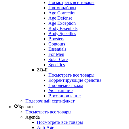
Посмотреть все товары
Промонаборы
Age Correction
Age Defense
Age Exception
Body Essentials
Body Specifics
Boosters
Contours
Essentials
For Men
Solar Care
Specifics
ZQ-II
Посмотреть все товары
Корректирующие средства
Проблемная кожа
Увлажнение
Восстановление
Подарочный сертификат
Бренды
Посмотреть все товары
Agenda
Посмотреть все товары
Anti‑Age