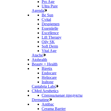
Pro Age
Ultra Pure
Agenda
Be Sun
Cvital
Despigmen
Essentielle
Excellence
Lift Therapy
Oily SK
Soft Derm
Vital Age
Atache
Atohealth
Beauty + Health
Biretix
Endocare
Heliocare
Iraltone
Cantabria Labs
CMed Aesthetics
Специальные продукты
Dermatime
Antibac
Cerama Barrier