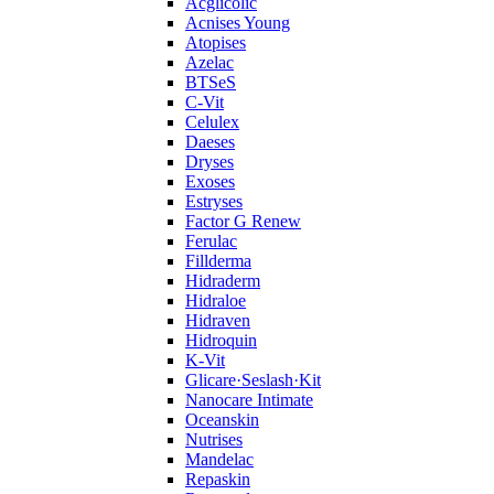
Acglicolic
Acnises Young
Atopises
Azelac
BTSeS
C‑Vit
Celulex
Daeses
Dryses
Exoses
Estryses
Factor G Renew
Ferulac
Fillderma
Hidraderm
Hidraloe
Hidraven
Hidroquin
K-Vit
Glicare·Seslash·Kit
Nanocare Intimate
Oceanskin
Nutrises
Mandelac
Repaskin