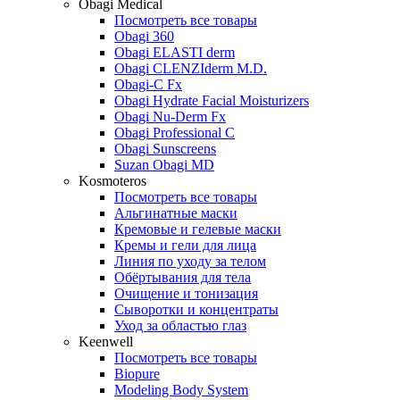
Obagi Medical
Посмотреть все товары
Obagi 360
Obagi ELASTI derm
Obagi CLENZIderm M.D.
Obagi-C Fx
Obagi Hydrate Facial Moisturizers
Obagi Nu-Derm Fx
Obagi Professional C
Obagi Sunscreens
Suzan Obagi MD
Kosmoteros
Посмотреть все товары
Альгинатные маски
Кремовые и гелевые маски
Кремы и гели для лица
Линия по уходу за телом
Обёртывания для тела
Очищение и тонизация
Сыворотки и концентраты
Уход за областью глаз
Keenwell
Посмотреть все товары
Biopure
Modeling Body System