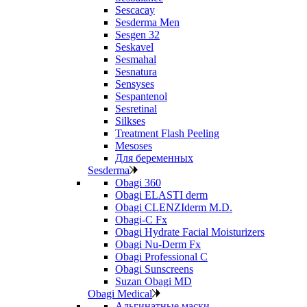
Sescacay
Sesderma Men
Sesgen 32
Seskavel
Sesmahal
Sesnatura
Sensyses
Sespantenol
Sesretinal
Silkses
Treatment Flash Peeling
Mesoses
Для беременных
Sesderma
Obagi 360
Obagi ELASTI derm
Obagi CLENZIderm M.D.
Obagi-C Fx
Obagi Hydrate Facial Moisturizers
Obagi Nu-Derm Fx
Obagi Professional C
Obagi Sunscreens
Suzan Obagi MD
Obagi Medical
Альгинатные маски