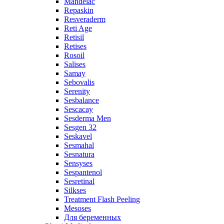
Mandelac
Repaskin
Resveraderm
Reti Age
Retisil
Retises
Rosoil
Salises
Samay
Sebovalis
Serenity
Sesbalance
Sescacay
Sesderma Men
Sesgen 32
Seskavel
Sesmahal
Sesnatura
Sensyses
Sespantenol
Sesretinal
Silkses
Treatment Flash Peeling
Mesoses
Для беременных