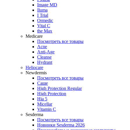
Image MD
Iluma
I Trial
Ormedic
Vital C
the Max
Medicare
Посмотреть все товары
Acne
Anti‑Age
Cleanse
Hydrant
Heliocare
Newdermis
Посмотреть все товары
Саше
High Protection Regular
High Protection
Hia 5
Micellar
Vitamin C
Sesderma
Посмотреть все товары
Новинки Sesderma 2026