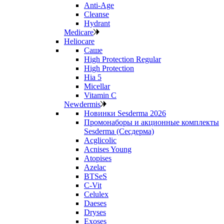
Anti‑Age
Cleanse
Hydrant
Medicare
Heliocare
Саше
High Protection Regular
High Protection
Hia 5
Micellar
Vitamin C
Newdermis
Новинки Sesderma 2026
Промонаборы и акционные комплекты
Sesderma (Сесдерма)
Acglicolic
Acnises Young
Atopises
Azelac
BTSeS
C‑Vit
Celulex
Daeses
Dryses
Exoses