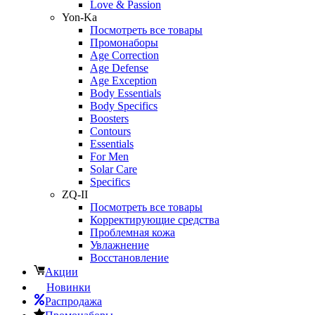
Love & Passion
Yon-Ka
Посмотреть все товары
Промонаборы
Age Correction
Age Defense
Age Exception
Body Essentials
Body Specifics
Boosters
Contours
Essentials
For Men
Solar Care
Specifics
ZQ-II
Посмотреть все товары
Корректирующие средства
Проблемная кожа
Увлажнение
Восстановление
Акции
Новинки
Распродажа