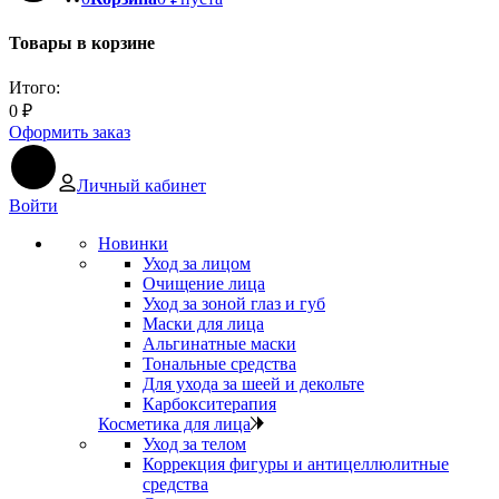
Товары в корзине
Итого:
0
₽
Оформить заказ
Личный кабинет
Войти
Новинки
Уход за лицом
Очищение лица
Уход за зоной глаз и губ
Маски для лица
Альгинатные маски
Тональные средства
Для ухода за шеей и декольте
Карбокситерапия
Косметика для лица
Уход за телом
Коррекция фигуры и антицеллюлитные
средства