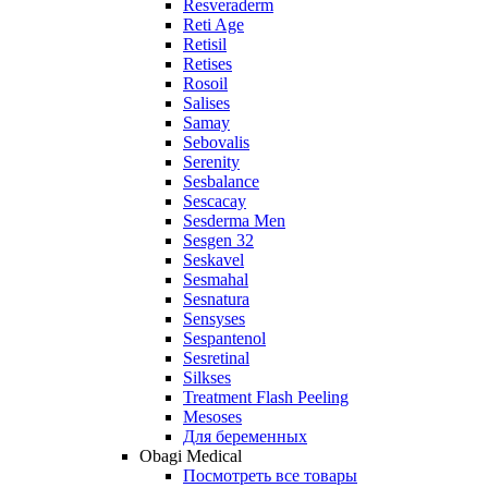
Resveraderm
Reti Age
Retisil
Retises
Rosoil
Salises
Samay
Sebovalis
Serenity
Sesbalance
Sescacay
Sesderma Men
Sesgen 32
Seskavel
Sesmahal
Sesnatura
Sensyses
Sespantenol
Sesretinal
Silkses
Treatment Flash Peeling
Mesoses
Для беременных
Obagi Medical
Посмотреть все товары