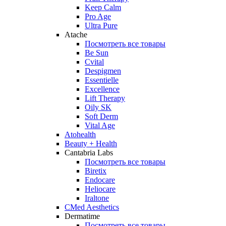
Keep Calm
Pro Age
Ultra Pure
Atache
Посмотреть все товары
Be Sun
Cvital
Despigmen
Essentielle
Excellence
Lift Therapy
Oily SK
Soft Derm
Vital Age
Atohealth
Beauty + Health
Cantabria Labs
Посмотреть все товары
Biretix
Endocare
Heliocare
Iraltone
CMed Aesthetics
Dermatime
Посмотреть все товары