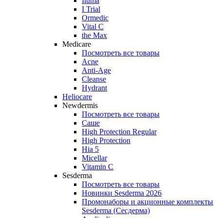
Iluma
I Trial
Ormedic
Vital C
the Max
Medicare
Посмотреть все товары
Acne
Anti‑Age
Cleanse
Hydrant
Heliocare
Newdermis
Посмотреть все товары
Саше
High Protection Regular
High Protection
Hia 5
Micellar
Vitamin C
Sesderma
Посмотреть все товары
Новинки Sesderma 2026
Промонаборы и акционные комплекты
Sesderma (Сесдерма)