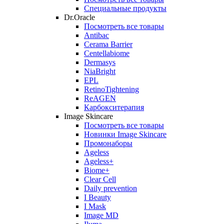
Специальные продукты
Dr.Oracle
Посмотреть все товары
Antibac
Cerama Barrier
Centellabiome
Dermasys
NiaBright
EPL
RetinoTightening
ReAGEN
Карбокситерапия
Image Skincare
Посмотреть все товары
Новинки Image Skincare
Промонаборы
Ageless
Ageless+
Biome+
Clear Cell
Daily prevention
I Beauty
I Mask
Image MD