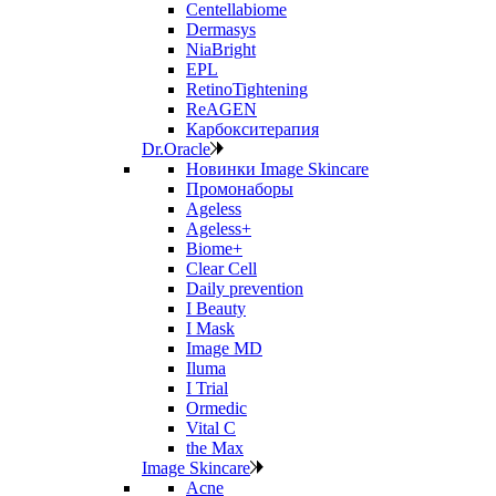
Centellabiome
Dermasys
NiaBright
EPL
RetinoTightening
ReAGEN
Карбокситерапия
Dr.Oracle
Новинки Image Skincare
Промонаборы
Ageless
Ageless+
Biome+
Clear Cell
Daily prevention
I Beauty
I Mask
Image MD
Iluma
I Trial
Ormedic
Vital C
the Max
Image Skincare
Acne