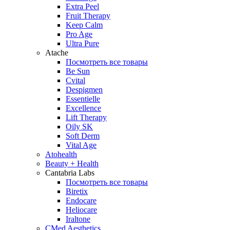
Extra Peel
Fruit Therapy
Keep Calm
Pro Age
Ultra Pure
Atache
Посмотреть все товары
Be Sun
Cvital
Despigmen
Essentielle
Excellence
Lift Therapy
Oily SK
Soft Derm
Vital Age
Atohealth
Beauty + Health
Cantabria Labs
Посмотреть все товары
Biretix
Endocare
Heliocare
Iraltone
CMed Aesthetics