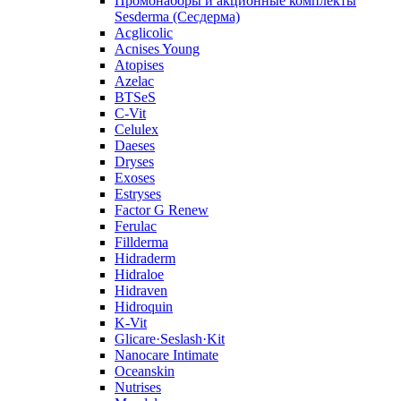
Промонаборы и акционные комплекты
Sesderma (Сесдерма)
Acglicolic
Acnises Young
Atopises
Azelac
BTSeS
C‑Vit
Celulex
Daeses
Dryses
Exoses
Estryses
Factor G Renew
Ferulac
Fillderma
Hidraderm
Hidraloe
Hidraven
Hidroquin
K-Vit
Glicare·Seslash·Kit
Nanocare Intimate
Oceanskin
Nutrises