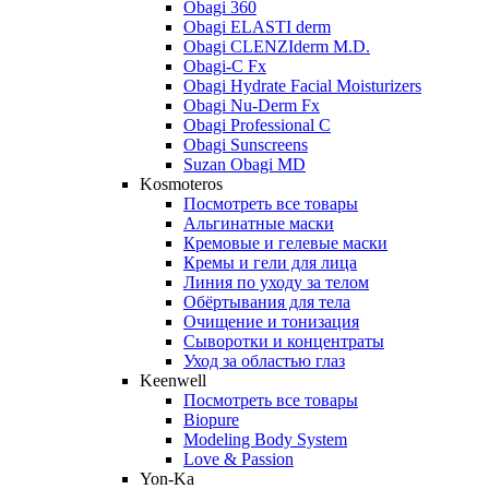
Obagi 360
Obagi ELASTI derm
Obagi CLENZIderm M.D.
Obagi-C Fx
Obagi Hydrate Facial Moisturizers
Obagi Nu-Derm Fx
Obagi Professional C
Obagi Sunscreens
Suzan Obagi MD
Kosmoteros
Посмотреть все товары
Альгинатные маски
Кремовые и гелевые маски
Кремы и гели для лица
Линия по уходу за телом
Обёртывания для тела
Очищение и тонизация
Сыворотки и концентраты
Уход за областью глаз
Keenwell
Посмотреть все товары
Biopure
Modeling Body System
Love & Passion
Yon-Ka