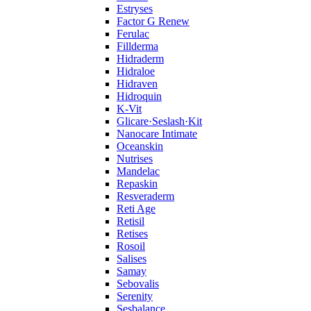
Estryses
Factor G Renew
Ferulac
Fillderma
Hidraderm
Hidraloe
Hidraven
Hidroquin
K-Vit
Glicare·Seslash·Kit
Nanocare Intimate
Oceanskin
Nutrises
Mandelac
Repaskin
Resveraderm
Reti Age
Retisil
Retises
Rosoil
Salises
Samay
Sebovalis
Serenity
Sesbalance