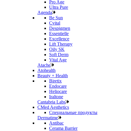
Pro Age
Ultra Pure
Agenda
Be Sun
Cvital
Despigmen
Essentielle
Excellence
Lift Therapy
Oily SK
Soft Derm
Vital Age
Atache
Atohealth
Beauty + Health
Biretix
Endocare
Heliocare
Iraltone
Cantabria Labs
CMed Aesthetics
Специальные продукты
Dermatime
Antibac
Cerama Barrier