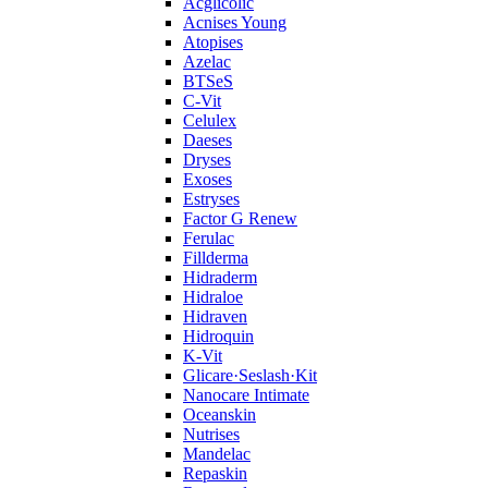
Acglicolic
Acnises Young
Atopises
Azelac
BTSeS
C‑Vit
Celulex
Daeses
Dryses
Exoses
Estryses
Factor G Renew
Ferulac
Fillderma
Hidraderm
Hidraloe
Hidraven
Hidroquin
K-Vit
Glicare·Seslash·Kit
Nanocare Intimate
Oceanskin
Nutrises
Mandelac
Repaskin