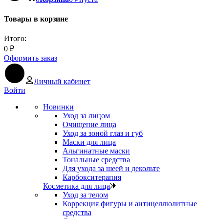
Товары в корзине
Итого:
0
₽
Оформить заказ
Личный кабинет
Войти
Новинки
Уход за лицом
Очищение лица
Уход за зоной глаз и губ
Маски для лица
Альгинатные маски
Тональные средства
Для ухода за шеей и декольте
Карбокситерапия
Косметика для лица
Уход за телом
Коррекция фигуры и антицеллюлитные
средства