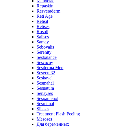
Mandelac
Repaskin
Resveraderm
Reti Age
Retisil
Retises
Rosoil
Salises
Samay
Sebovalis
Serenity
Sesbalance
Sescacay
Sesderma Men
Sesgen 32
Seskavel
Sesmahal
Sesnatura
Sensyses
Sespantenol
Sesretinal
Silkses
Treatment Flash Peeling
Mesoses
Для беременных