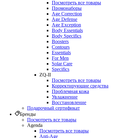
Посмотреть все товары
Промонаборы
Age Correction
Age Defense
Age Exception
Body Essentials
Body Specifics
Boosters
Contours
Essentials
For Men
Solar Care
Specifics
ZQ-II
Посмотреть все товары
Корректирующие средства
Проблемная кожа
Увлажнение
Восстановление
Подарочный сертификат
Бренды
Посмотреть все товары
Agenda
Посмотреть все товары
Anti‑Age