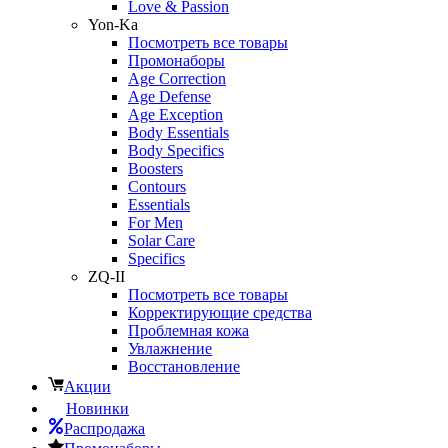
Love & Passion
Yon-Ka
Посмотреть все товары
Промонаборы
Age Correction
Age Defense
Age Exception
Body Essentials
Body Specifics
Boosters
Contours
Essentials
For Men
Solar Care
Specifics
ZQ-II
Посмотреть все товары
Корректирующие средства
Проблемная кожа
Увлажнение
Восстановление
Акции
Новинки
Распродажа