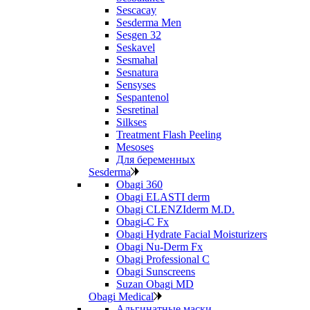
Sescacay
Sesderma Men
Sesgen 32
Seskavel
Sesmahal
Sesnatura
Sensyses
Sespantenol
Sesretinal
Silkses
Treatment Flash Peeling
Mesoses
Для беременных
Sesderma
Obagi 360
Obagi ELASTI derm
Obagi CLENZIderm M.D.
Obagi-C Fx
Obagi Hydrate Facial Moisturizers
Obagi Nu-Derm Fx
Obagi Professional C
Obagi Sunscreens
Suzan Obagi MD
Obagi Medical
Альгинатные маски