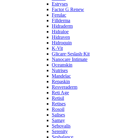
Estryses
Factor G Renew
Ferulac
Fillderma
Hidraderm
Hidraloe
Hidraven
Hidroquin
K-Vit
Glicare·Seslash·Kit
Nanocare Intimate
Oceanskin
Nutrises
Mandelac
Repaskin
Resveraderm
Reti Age
Retisil
Retises
Rosoil
Salises
Samay
Sebovalis
Serenity
Sesbalance