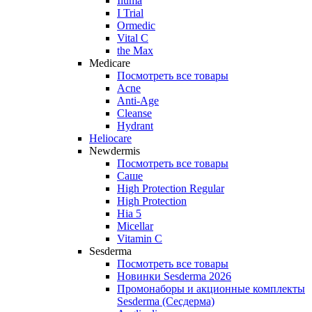
Iluma
I Trial
Ormedic
Vital C
the Max
Medicare
Посмотреть все товары
Acne
Anti‑Age
Cleanse
Hydrant
Heliocare
Newdermis
Посмотреть все товары
Саше
High Protection Regular
High Protection
Hia 5
Micellar
Vitamin C
Sesderma
Посмотреть все товары
Новинки Sesderma 2026
Промонаборы и акционные комплекты
Sesderma (Сесдерма)