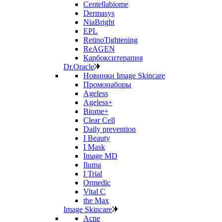
Centellabiome
Dermasys
NiaBright
EPL
RetinoTightening
ReAGEN
Карбокситерапия
Dr.Oracle
Новинки Image Skincare
Промонаборы
Ageless
Ageless+
Biome+
Clear Cell
Daily prevention
I Beauty
I Mask
Image MD
Iluma
I Trial
Ormedic
Vital C
the Max
Image Skincare
Acne