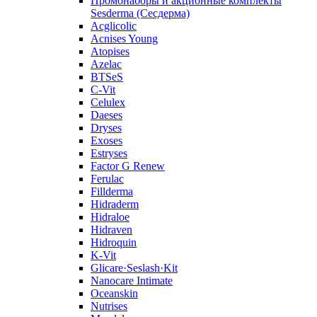
Промонаборы и акционные комплекты
Sesderma (Сесдерма)
Acglicolic
Acnises Young
Atopises
Azelac
BTSeS
C‑Vit
Celulex
Daeses
Dryses
Exoses
Estryses
Factor G Renew
Ferulac
Fillderma
Hidraderm
Hidraloe
Hidraven
Hidroquin
K-Vit
Glicare·Seslash·Kit
Nanocare Intimate
Oceanskin
Nutrises