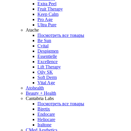
Extra Peel
Fruit Therapy
Keep Calm
Pro Age
Ultra Pure
Atache
Посмотреть все товары
Be Sun
Cvital
Despigmen
Essentielle
Excellence
Lift Therapy
Oily SK
Soft Derm
Vital Age
Atohealth
Beauty + Health
Cantabria Labs
Посмотреть все товары
Biretix
Endocare
Heliocare
Iraltone
CMed Aesthetics