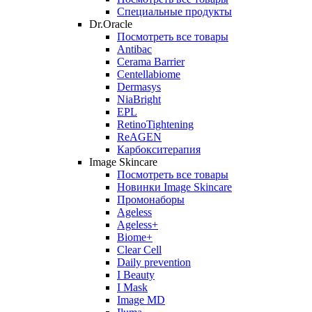
Специальные продукты
Dr.Oracle
Посмотреть все товары
Antibac
Cerama Barrier
Centellabiome
Dermasys
NiaBright
EPL
RetinoTightening
ReAGEN
Карбокситерапия
Image Skincare
Посмотреть все товары
Новинки Image Skincare
Промонаборы
Ageless
Ageless+
Biome+
Clear Cell
Daily prevention
I Beauty
I Mask
Image MD