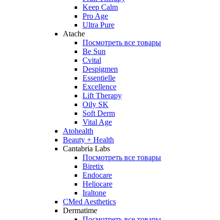
Keep Calm
Pro Age
Ultra Pure
Atache
Посмотреть все товары
Be Sun
Cvital
Despigmen
Essentielle
Excellence
Lift Therapy
Oily SK
Soft Derm
Vital Age
Atohealth
Beauty + Health
Cantabria Labs
Посмотреть все товары
Biretix
Endocare
Heliocare
Iraltone
CMed Aesthetics
Dermatime
Посмотреть все товары