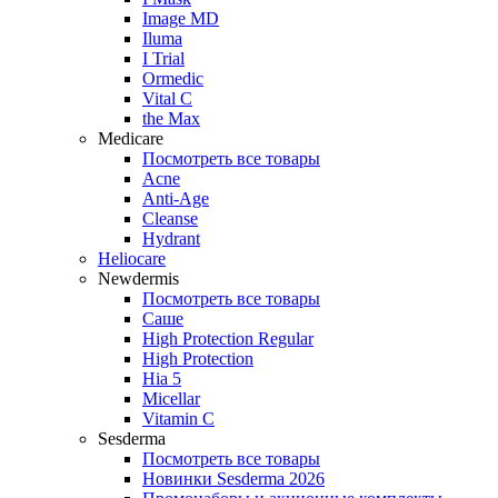
Image MD
Iluma
I Trial
Ormedic
Vital C
the Max
Medicare
Посмотреть все товары
Acne
Anti‑Age
Cleanse
Hydrant
Heliocare
Newdermis
Посмотреть все товары
Саше
High Protection Regular
High Protection
Hia 5
Micellar
Vitamin C
Sesderma
Посмотреть все товары
Новинки Sesderma 2026