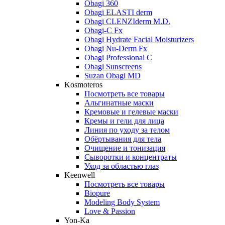
Obagi 360
Obagi ELASTI derm
Obagi CLENZIderm M.D.
Obagi-C Fx
Obagi Hydrate Facial Moisturizers
Obagi Nu-Derm Fx
Obagi Professional C
Obagi Sunscreens
Suzan Obagi MD
Kosmoteros
Посмотреть все товары
Альгинатные маски
Кремовые и гелевые маски
Кремы и гели для лица
Линия по уходу за телом
Обёртывания для тела
Очищение и тонизация
Сыворотки и концентраты
Уход за областью глаз
Keenwell
Посмотреть все товары
Biopure
Modeling Body System
Love & Passion
Yon-Ka