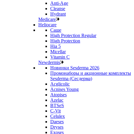
Anti‑Age
Cleanse
Hydrant
Medicare
Heliocare
Саше
High Protection Regular
High Protection
Hia 5
Micellar
Vitamin C
Newdermis
Новинки Sesderma 2026
Промонаборы и акционные комплекты
Sesderma (Сесдерма)
Acglicolic
Acnises Young
Atopises
Azelac
BTSeS
C‑Vit
Celulex
Daeses
Dryses
Exoses