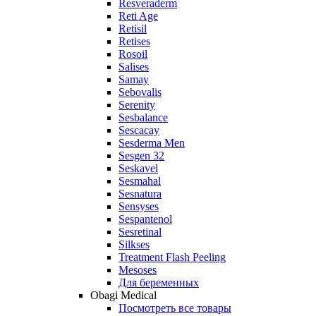
Resveraderm
Reti Age
Retisil
Retises
Rosoil
Salises
Samay
Sebovalis
Serenity
Sesbalance
Sescacay
Sesderma Men
Sesgen 32
Seskavel
Sesmahal
Sesnatura
Sensyses
Sespantenol
Sesretinal
Silkses
Treatment Flash Peeling
Mesoses
Для беременных
Obagi Medical
Посмотреть все товары