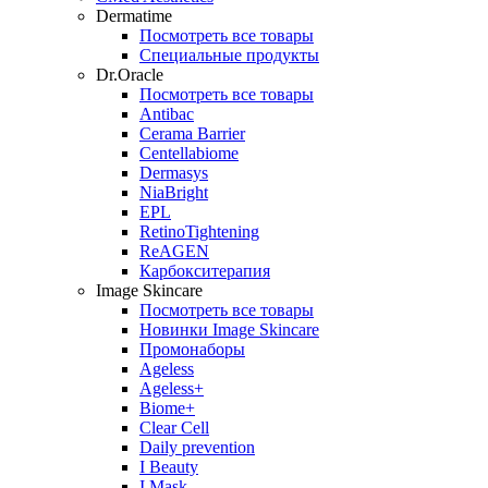
Dermatime
Посмотреть все товары
Специальные продукты
Dr.Oracle
Посмотреть все товары
Antibac
Cerama Barrier
Centellabiome
Dermasys
NiaBright
EPL
RetinoTightening
ReAGEN
Карбокситерапия
Image Skincare
Посмотреть все товары
Новинки Image Skincare
Промонаборы
Ageless
Ageless+
Biome+
Clear Cell
Daily prevention
I Beauty
I Mask