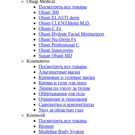
Obagi Medical
Посмотреть все товары
Obagi 360
Obagi ELASTI derm
Obagi CLENZIderm M.D.
Obagi-C Fx
Obagi Hydrate Facial Moisturizers
Obagi Nu-Derm Fx
Obagi Professional C
Obagi Sunscreens
Suzan Obagi MD
Kosmoteros
Посмотреть все товары
Альгинатные маски
Кремовые и гелевые маски
Кремы и гели для лица
Линия по уходу за телом
Обёртывания для тела
Очищение и тонизация
Сыворотки и концентраты
Уход за областью глаз
Keenwell
Посмотреть все товары
Biopure
Modeling Body System