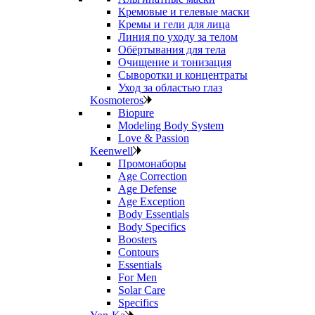
Кремовые и гелевые маски
Кремы и гели для лица
Линия по уходу за телом
Обёртывания для тела
Очищение и тонизация
Сыворотки и концентраты
Уход за областью глаз
Kosmoteros
Biopure
Modeling Body System
Love & Passion
Keenwell
Промонаборы
Age Correction
Age Defense
Age Exception
Body Essentials
Body Specifics
Boosters
Contours
Essentials
For Men
Solar Care
Specifics