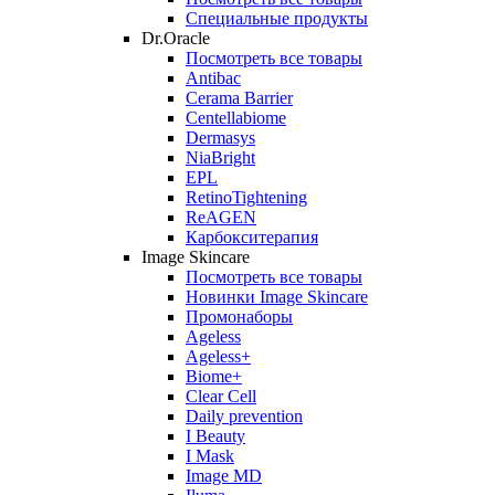
Специальные продукты
Dr.Oracle
Посмотреть все товары
Antibac
Cerama Barrier
Centellabiome
Dermasys
NiaBright
EPL
RetinoTightening
ReAGEN
Карбокситерапия
Image Skincare
Посмотреть все товары
Новинки Image Skincare
Промонаборы
Ageless
Ageless+
Biome+
Clear Cell
Daily prevention
I Beauty
I Mask
Image MD