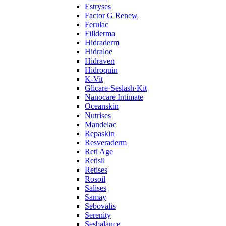
Estryses
Factor G Renew
Ferulac
Fillderma
Hidraderm
Hidraloe
Hidraven
Hidroquin
K-Vit
Glicare·Seslash·Kit
Nanocare Intimate
Oceanskin
Nutrises
Mandelac
Repaskin
Resveraderm
Reti Age
Retisil
Retises
Rosoil
Salises
Samay
Sebovalis
Serenity
Sesbalance