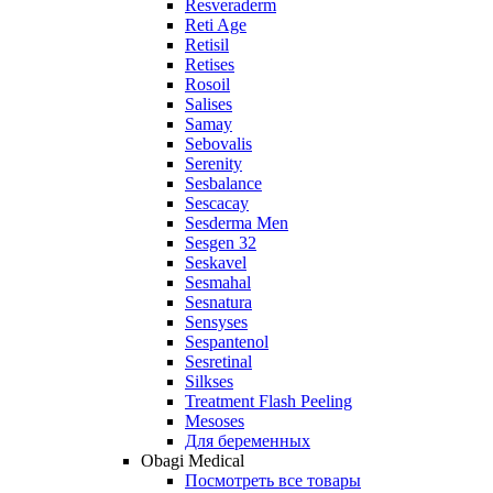
Resveraderm
Reti Age
Retisil
Retises
Rosoil
Salises
Samay
Sebovalis
Serenity
Sesbalance
Sescacay
Sesderma Men
Sesgen 32
Seskavel
Sesmahal
Sesnatura
Sensyses
Sespantenol
Sesretinal
Silkses
Treatment Flash Peeling
Mesoses
Для беременных
Obagi Medical
Посмотреть все товары