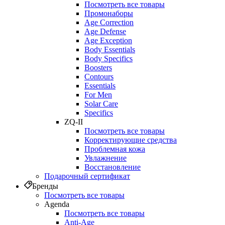
Посмотреть все товары
Промонаборы
Age Correction
Age Defense
Age Exception
Body Essentials
Body Specifics
Boosters
Contours
Essentials
For Men
Solar Care
Specifics
ZQ-II
Посмотреть все товары
Корректирующие средства
Проблемная кожа
Увлажнение
Восстановление
Подарочный сертификат
Бренды
Посмотреть все товары
Agenda
Посмотреть все товары
Anti‑Age