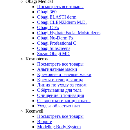
Obagi Medical
Посмотреть все товары
Obagi 360
Obagi ELASTI derm
Obagi CLENZIderm M.D.
Obagi-C Fx
Obagi Hydrate Facial Moisturizers
Obagi Nu-Derm Fx
Obagi Professional C
Obagi Sunscreens
Suzan Obagi MD
Kosmoteros
Посмотреть все товары
Альгинатные маски
Кремовые и гелевые маски
Кремы и гели для лица
Линия по уходу за телом
Обёртывания для тела
Очищение и тонизация
Сыворотки и концентраты
Уход за областью глаз
Keenwell
Посмотреть все товары
Biopure
Modeling Body System