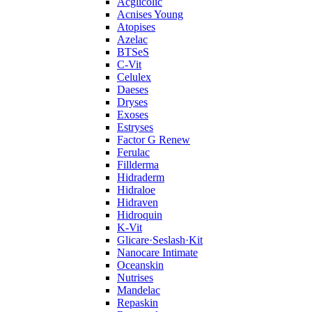
Acglicolic
Acnises Young
Atopises
Azelac
BTSeS
C‑Vit
Celulex
Daeses
Dryses
Exoses
Estryses
Factor G Renew
Ferulac
Fillderma
Hidraderm
Hidraloe
Hidraven
Hidroquin
K-Vit
Glicare·Seslash·Kit
Nanocare Intimate
Oceanskin
Nutrises
Mandelac
Repaskin