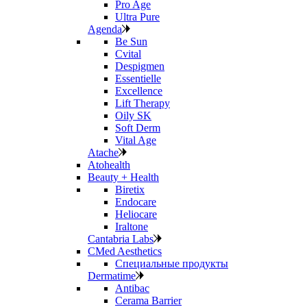
Pro Age
Ultra Pure
Agenda
Be Sun
Cvital
Despigmen
Essentielle
Excellence
Lift Therapy
Oily SK
Soft Derm
Vital Age
Atache
Atohealth
Beauty + Health
Biretix
Endocare
Heliocare
Iraltone
Cantabria Labs
CMed Aesthetics
Специальные продукты
Dermatime
Antibac
Cerama Barrier