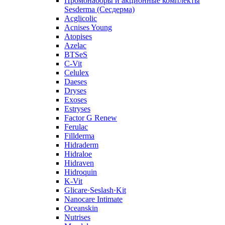
Промонаборы и акционные комплекты
Sesderma (Сесдерма)
Acglicolic
Acnises Young
Atopises
Azelac
BTSeS
C‑Vit
Celulex
Daeses
Dryses
Exoses
Estryses
Factor G Renew
Ferulac
Fillderma
Hidraderm
Hidraloe
Hidraven
Hidroquin
K-Vit
Glicare·Seslash·Kit
Nanocare Intimate
Oceanskin
Nutrises