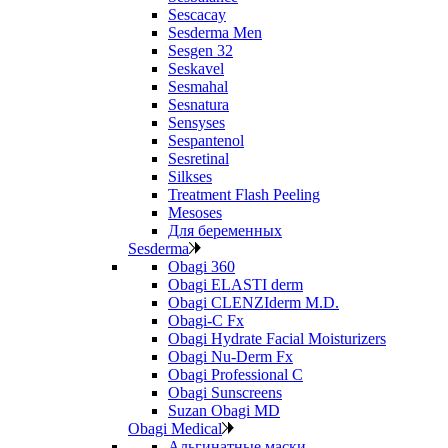
Sescacay
Sesderma Men
Sesgen 32
Seskavel
Sesmahal
Sesnatura
Sensyses
Sespantenol
Sesretinal
Silkses
Treatment Flash Peeling
Mesoses
Для беременных
Sesderma
Obagi 360
Obagi ELASTI derm
Obagi CLENZIderm M.D.
Obagi-C Fx
Obagi Hydrate Facial Moisturizers
Obagi Nu-Derm Fx
Obagi Professional C
Obagi Sunscreens
Suzan Obagi MD
Obagi Medical
Альгинатные маски