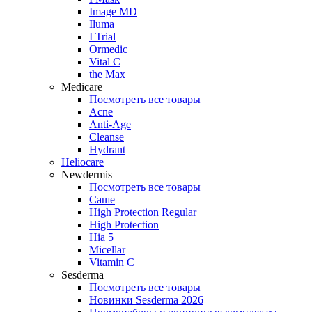
Image MD
Iluma
I Trial
Ormedic
Vital C
the Max
Medicare
Посмотреть все товары
Acne
Anti‑Age
Cleanse
Hydrant
Heliocare
Newdermis
Посмотреть все товары
Саше
High Protection Regular
High Protection
Hia 5
Micellar
Vitamin C
Sesderma
Посмотреть все товары
Новинки Sesderma 2026