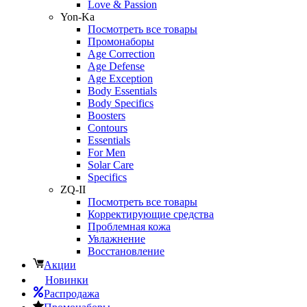
Love & Passion
Yon-Ka
Посмотреть все товары
Промонаборы
Age Correction
Age Defense
Age Exception
Body Essentials
Body Specifics
Boosters
Contours
Essentials
For Men
Solar Care
Specifics
ZQ-II
Посмотреть все товары
Корректирующие средства
Проблемная кожа
Увлажнение
Восстановление
Акции
Новинки
Распродажа