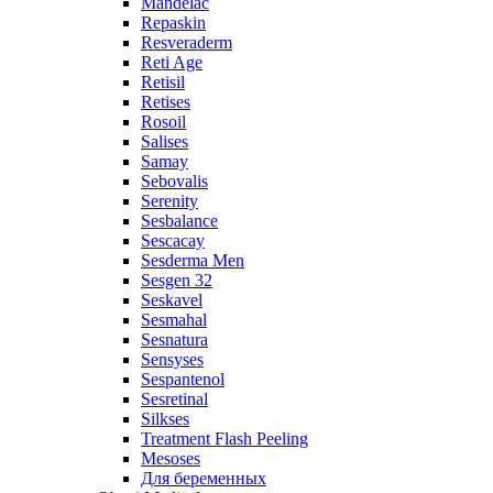
Mandelac
Repaskin
Resveraderm
Reti Age
Retisil
Retises
Rosoil
Salises
Samay
Sebovalis
Serenity
Sesbalance
Sescacay
Sesderma Men
Sesgen 32
Seskavel
Sesmahal
Sesnatura
Sensyses
Sespantenol
Sesretinal
Silkses
Treatment Flash Peeling
Mesoses
Для беременных