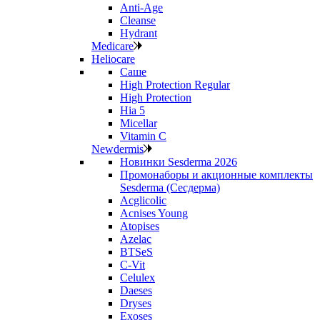
Anti‑Age
Cleanse
Hydrant
Medicare
Heliocare
Саше
High Protection Regular
High Protection
Hia 5
Micellar
Vitamin C
Newdermis
Новинки Sesderma 2026
Промонаборы и акционные комплекты
Sesderma (Сесдерма)
Acglicolic
Acnises Young
Atopises
Azelac
BTSeS
C‑Vit
Celulex
Daeses
Dryses
Exoses