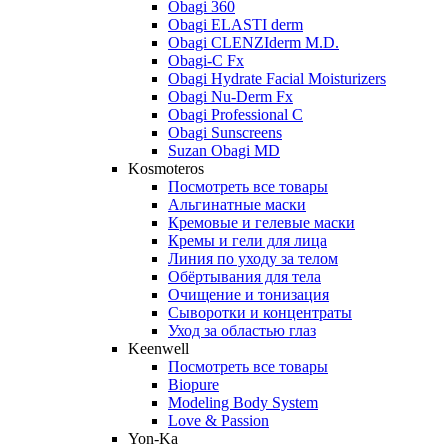
Obagi 360
Obagi ELASTI derm
Obagi CLENZIderm M.D.
Obagi-C Fx
Obagi Hydrate Facial Moisturizers
Obagi Nu-Derm Fx
Obagi Professional C
Obagi Sunscreens
Suzan Obagi MD
Kosmoteros
Посмотреть все товары
Альгинатные маски
Кремовые и гелевые маски
Кремы и гели для лица
Линия по уходу за телом
Обёртывания для тела
Очищение и тонизация
Сыворотки и концентраты
Уход за областью глаз
Keenwell
Посмотреть все товары
Biopure
Modeling Body System
Love & Passion
Yon-Ka