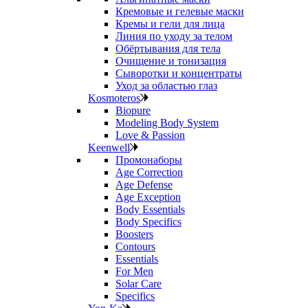
Кремовые и гелевые маски
Кремы и гели для лица
Линия по уходу за телом
Обёртывания для тела
Очищение и тонизация
Сыворотки и концентраты
Уход за областью глаз
Kosmoteros
Biopure
Modeling Body System
Love & Passion
Keenwell
Промонаборы
Age Correction
Age Defense
Age Exception
Body Essentials
Body Specifics
Boosters
Contours
Essentials
For Men
Solar Care
Specifics