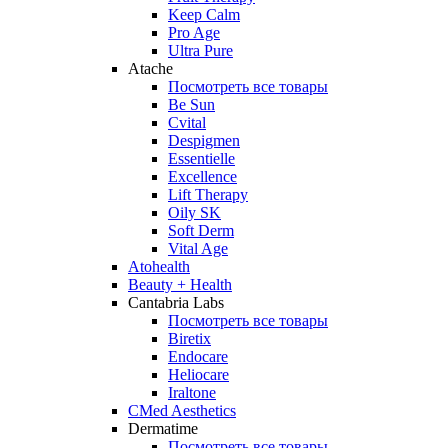
Keep Calm
Pro Age
Ultra Pure
Atache
Посмотреть все товары
Be Sun
Cvital
Despigmen
Essentielle
Excellence
Lift Therapy
Oily SK
Soft Derm
Vital Age
Atohealth
Beauty + Health
Cantabria Labs
Посмотреть все товары
Biretix
Endocare
Heliocare
Iraltone
CMed Aesthetics
Dermatime
Посмотреть все товары