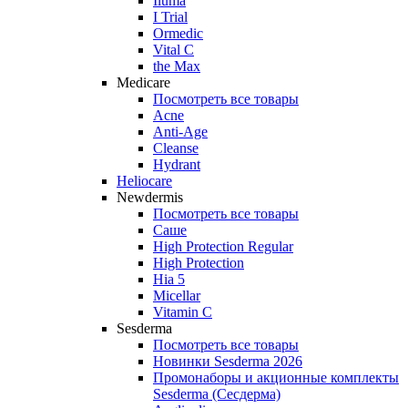
Iluma
I Trial
Ormedic
Vital C
the Max
Medicare
Посмотреть все товары
Acne
Anti‑Age
Cleanse
Hydrant
Heliocare
Newdermis
Посмотреть все товары
Саше
High Protection Regular
High Protection
Hia 5
Micellar
Vitamin C
Sesderma
Посмотреть все товары
Новинки Sesderma 2026
Промонаборы и акционные комплекты
Sesderma (Сесдерма)