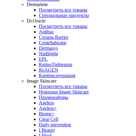
Dermatime
Посмотреть все товары
Специальные продукты
Dr.Oracle
Посмотреть все товары
Antibac
Cerama Barrier
Centellabiome
Dermasys
NiaBright
EPL
RetinoTightening
ReAGEN
Карбокситерапия
Image Skincare
Посмотреть все товары
Новинки Image Skincare
Промонаборы
Ageless
Ageless+
Biome+
Clear Cell
Daily prevention
I Beauty
I Mask