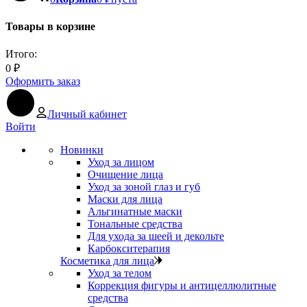
Товары в корзине
Итого:
0
₽
Оформить заказ
Личный кабинет
Войти
Новинки
Уход за лицом
Очищение лица
Уход за зоной глаз и губ
Маски для лица
Альгинатные маски
Тональные средства
Для ухода за шеей и декольте
Карбокситерапия
Косметика для лица
Уход за телом
Коррекция фигуры и антицеллюлитные
средства