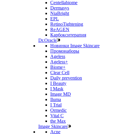
Centellabiome
Dermasys
NiaBright
EPL
RetinoTightening
ReAGEN
Карбокситерапия
Dr.Oracle
Новинки Image Skincare
Промонаборы
Ageless
Ageless+
Biome+
Clear Cell
Daily prevention
I Beauty
I Mask
Image MD
Iluma
I Trial
Ormedic
Vital C
the Max
Image Skincare
Acne