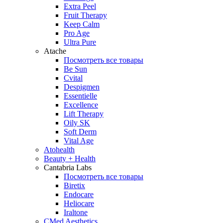
Extra Peel
Fruit Therapy
Keep Calm
Pro Age
Ultra Pure
Atache
Посмотреть все товары
Be Sun
Cvital
Despigmen
Essentielle
Excellence
Lift Therapy
Oily SK
Soft Derm
Vital Age
Atohealth
Beauty + Health
Cantabria Labs
Посмотреть все товары
Biretix
Endocare
Heliocare
Iraltone
CMed Aesthetics