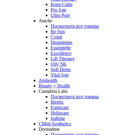
Keep Calm
Pro Age
Ultra Pure
Atache
Посмотреть все товары
Be Sun
Cvital
Despigmen
Essentielle
Excellence
Lift Therapy
Oily SK
Soft Derm
Vital Age
Atohealth
Beauty + Health
Cantabria Labs
Посмотреть все товары
Biretix
Endocare
Heliocare
Iraltone
CMed Aesthetics
Dermatime
Посмотреть все товары