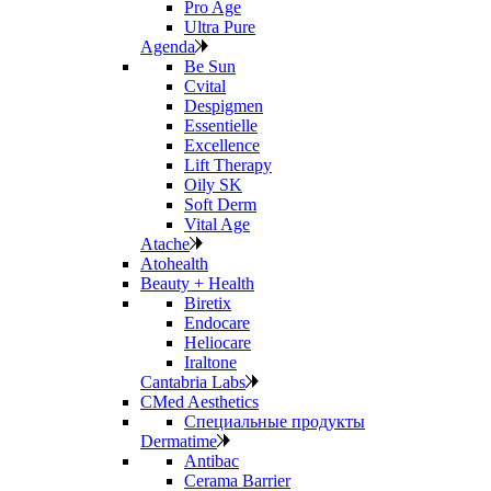
Pro Age
Ultra Pure
Agenda
Be Sun
Cvital
Despigmen
Essentielle
Excellence
Lift Therapy
Oily SK
Soft Derm
Vital Age
Atache
Atohealth
Beauty + Health
Biretix
Endocare
Heliocare
Iraltone
Cantabria Labs
CMed Aesthetics
Специальные продукты
Dermatime
Antibac
Cerama Barrier