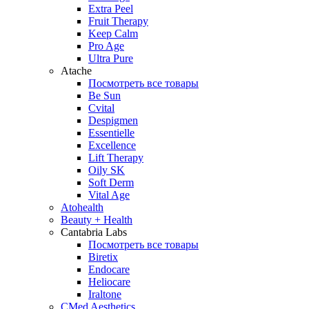
Extra Peel
Fruit Therapy
Keep Calm
Pro Age
Ultra Pure
Atache
Посмотреть все товары
Be Sun
Cvital
Despigmen
Essentielle
Excellence
Lift Therapy
Oily SK
Soft Derm
Vital Age
Atohealth
Beauty + Health
Cantabria Labs
Посмотреть все товары
Biretix
Endocare
Heliocare
Iraltone
CMed Aesthetics