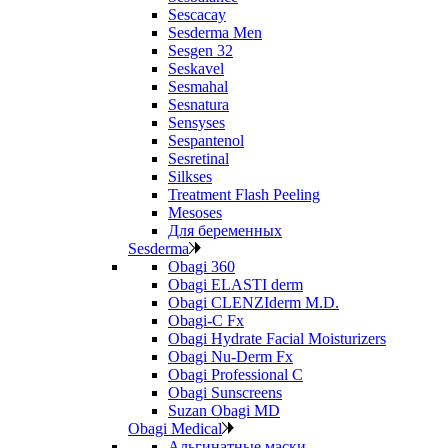
Sescacay
Sesderma Men
Sesgen 32
Seskavel
Sesmahal
Sesnatura
Sensyses
Sespantenol
Sesretinal
Silkses
Treatment Flash Peeling
Mesoses
Для беременных
Sesderma
Obagi 360
Obagi ELASTI derm
Obagi CLENZIderm M.D.
Obagi-C Fx
Obagi Hydrate Facial Moisturizers
Obagi Nu-Derm Fx
Obagi Professional C
Obagi Sunscreens
Suzan Obagi MD
Obagi Medical
Альгинатные маски