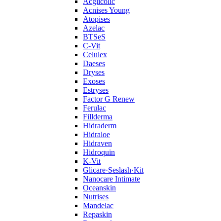
Acglicolic
Acnises Young
Atopises
Azelac
BTSeS
C‑Vit
Celulex
Daeses
Dryses
Exoses
Estryses
Factor G Renew
Ferulac
Fillderma
Hidraderm
Hidraloe
Hidraven
Hidroquin
K-Vit
Glicare·Seslash·Kit
Nanocare Intimate
Oceanskin
Nutrises
Mandelac
Repaskin