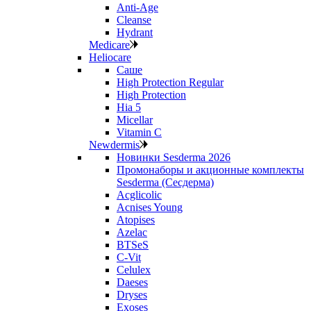
Anti‑Age
Cleanse
Hydrant
Medicare
Heliocare
Саше
High Protection Regular
High Protection
Hia 5
Micellar
Vitamin C
Newdermis
Новинки Sesderma 2026
Промонаборы и акционные комплекты
Sesderma (Сесдерма)
Acglicolic
Acnises Young
Atopises
Azelac
BTSeS
C‑Vit
Celulex
Daeses
Dryses
Exoses