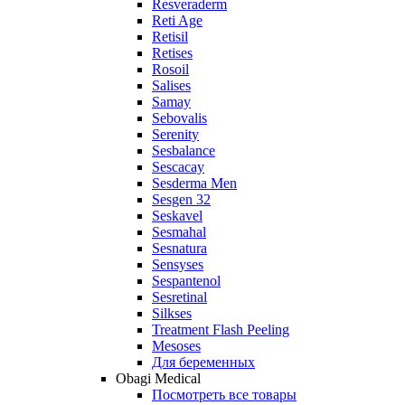
Resveraderm
Reti Age
Retisil
Retises
Rosoil
Salises
Samay
Sebovalis
Serenity
Sesbalance
Sescacay
Sesderma Men
Sesgen 32
Seskavel
Sesmahal
Sesnatura
Sensyses
Sespantenol
Sesretinal
Silkses
Treatment Flash Peeling
Mesoses
Для беременных
Obagi Medical
Посмотреть все товары