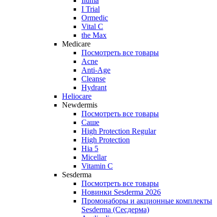
Iluma
I Trial
Ormedic
Vital C
the Max
Medicare
Посмотреть все товары
Acne
Anti‑Age
Cleanse
Hydrant
Heliocare
Newdermis
Посмотреть все товары
Саше
High Protection Regular
High Protection
Hia 5
Micellar
Vitamin C
Sesderma
Посмотреть все товары
Новинки Sesderma 2026
Промонаборы и акционные комплекты
Sesderma (Сесдерма)