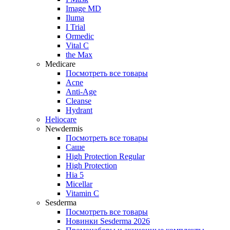
Image MD
Iluma
I Trial
Ormedic
Vital C
the Max
Medicare
Посмотреть все товары
Acne
Anti‑Age
Cleanse
Hydrant
Heliocare
Newdermis
Посмотреть все товары
Саше
High Protection Regular
High Protection
Hia 5
Micellar
Vitamin C
Sesderma
Посмотреть все товары
Новинки Sesderma 2026