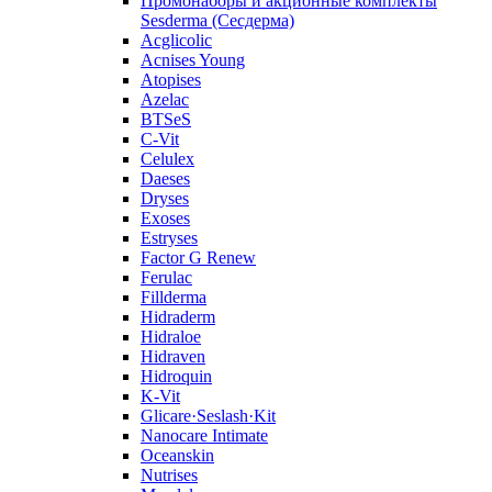
Промонаборы и акционные комплекты
Sesderma (Сесдерма)
Acglicolic
Acnises Young
Atopises
Azelac
BTSeS
C‑Vit
Celulex
Daeses
Dryses
Exoses
Estryses
Factor G Renew
Ferulac
Fillderma
Hidraderm
Hidraloe
Hidraven
Hidroquin
K-Vit
Glicare·Seslash·Kit
Nanocare Intimate
Oceanskin
Nutrises