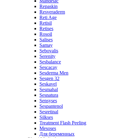
Mandelac
Repaskin
Resveraderm
Reti Age
Retisil
Retises
Rosoil
Salises
Samay
Sebovalis
Serenity
Sesbalance
Sescacay
Sesderma Men
Sesgen 32
Seskavel
Sesmahal
Sesnatura
Sensyses
Sespantenol
Sesretinal
Silkses
Treatment Flash Peeling
Mesoses
Для беременных