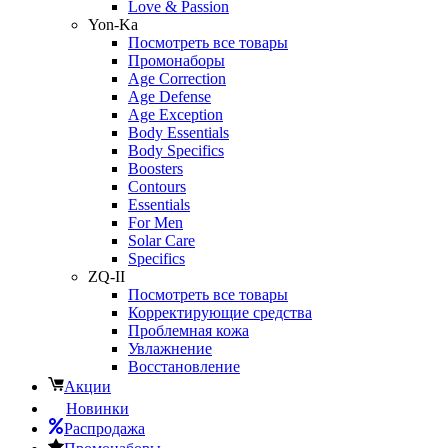
Love & Passion
Yon-Ka
Посмотреть все товары
Промонаборы
Age Correction
Age Defense
Age Exception
Body Essentials
Body Specifics
Boosters
Contours
Essentials
For Men
Solar Care
Specifics
ZQ-II
Посмотреть все товары
Корректирующие средства
Проблемная кожа
Увлажнение
Восстановление
Акции
Новинки
Распродажа