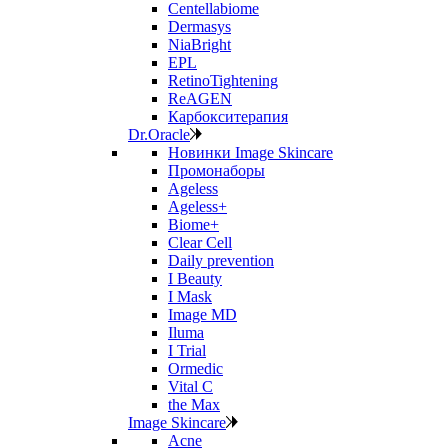
Centellabiome
Dermasys
NiaBright
EPL
RetinoTightening
ReAGEN
Карбокситерапия
Dr.Oracle
Новинки Image Skincare
Промонаборы
Ageless
Ageless+
Biome+
Clear Cell
Daily prevention
I Beauty
I Mask
Image MD
Iluma
I Trial
Ormedic
Vital C
the Max
Image Skincare
Acne