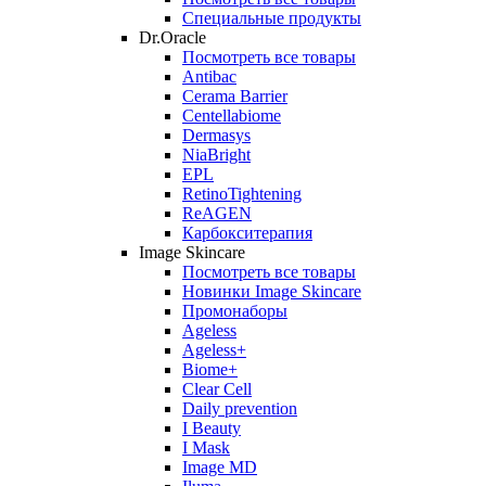
Специальные продукты
Dr.Oracle
Посмотреть все товары
Antibac
Cerama Barrier
Centellabiome
Dermasys
NiaBright
EPL
RetinoTightening
ReAGEN
Карбокситерапия
Image Skincare
Посмотреть все товары
Новинки Image Skincare
Промонаборы
Ageless
Ageless+
Biome+
Clear Cell
Daily prevention
I Beauty
I Mask
Image MD