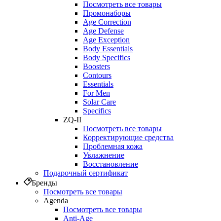
Посмотреть все товары
Промонаборы
Age Correction
Age Defense
Age Exception
Body Essentials
Body Specifics
Boosters
Contours
Essentials
For Men
Solar Care
Specifics
ZQ-II
Посмотреть все товары
Корректирующие средства
Проблемная кожа
Увлажнение
Восстановление
Подарочный сертификат
Бренды
Посмотреть все товары
Agenda
Посмотреть все товары
Anti‑Age