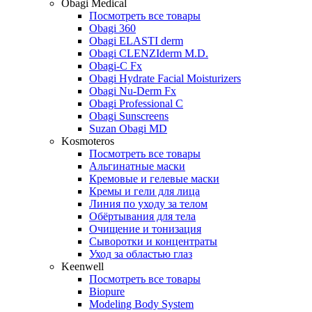
Obagi Medical
Посмотреть все товары
Obagi 360
Obagi ELASTI derm
Obagi CLENZIderm M.D.
Obagi-C Fx
Obagi Hydrate Facial Moisturizers
Obagi Nu-Derm Fx
Obagi Professional C
Obagi Sunscreens
Suzan Obagi MD
Kosmoteros
Посмотреть все товары
Альгинатные маски
Кремовые и гелевые маски
Кремы и гели для лица
Линия по уходу за телом
Обёртывания для тела
Очищение и тонизация
Сыворотки и концентраты
Уход за областью глаз
Keenwell
Посмотреть все товары
Biopure
Modeling Body System