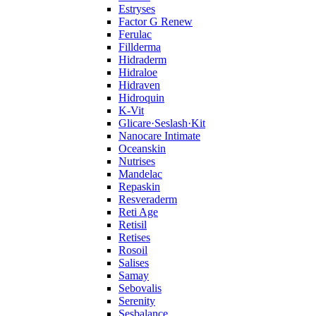
Estryses
Factor G Renew
Ferulac
Fillderma
Hidraderm
Hidraloe
Hidraven
Hidroquin
K-Vit
Glicare·Seslash·Kit
Nanocare Intimate
Oceanskin
Nutrises
Mandelac
Repaskin
Resveraderm
Reti Age
Retisil
Retises
Rosoil
Salises
Samay
Sebovalis
Serenity
Sesbalance