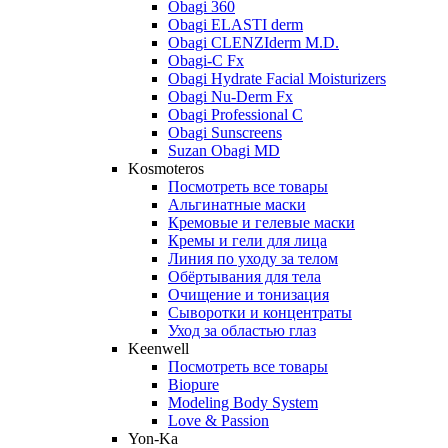
Obagi 360
Obagi ELASTI derm
Obagi CLENZIderm M.D.
Obagi-C Fx
Obagi Hydrate Facial Moisturizers
Obagi Nu-Derm Fx
Obagi Professional C
Obagi Sunscreens
Suzan Obagi MD
Kosmoteros
Посмотреть все товары
Альгинатные маски
Кремовые и гелевые маски
Кремы и гели для лица
Линия по уходу за телом
Обёртывания для тела
Очищение и тонизация
Сыворотки и концентраты
Уход за областью глаз
Keenwell
Посмотреть все товары
Biopure
Modeling Body System
Love & Passion
Yon-Ka