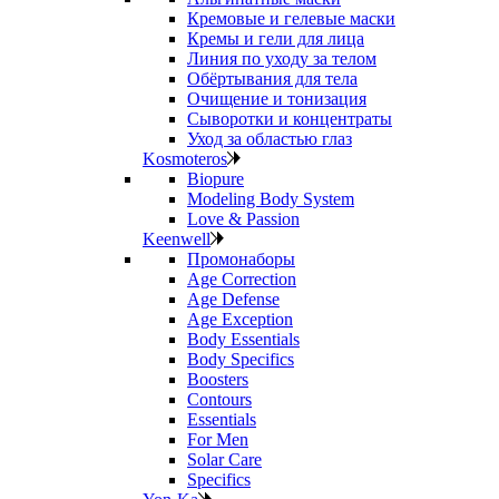
Кремовые и гелевые маски
Кремы и гели для лица
Линия по уходу за телом
Обёртывания для тела
Очищение и тонизация
Сыворотки и концентраты
Уход за областью глаз
Kosmoteros
Biopure
Modeling Body System
Love & Passion
Keenwell
Промонаборы
Age Correction
Age Defense
Age Exception
Body Essentials
Body Specifics
Boosters
Contours
Essentials
For Men
Solar Care
Specifics