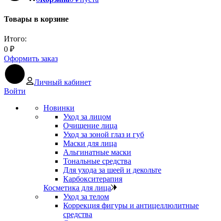
Товары в корзине
Итого:
0
₽
Оформить заказ
Личный кабинет
Войти
Новинки
Уход за лицом
Очищение лица
Уход за зоной глаз и губ
Маски для лица
Альгинатные маски
Тональные средства
Для ухода за шеей и декольте
Карбокситерапия
Косметика для лица
Уход за телом
Коррекция фигуры и антицеллюлитные
средства