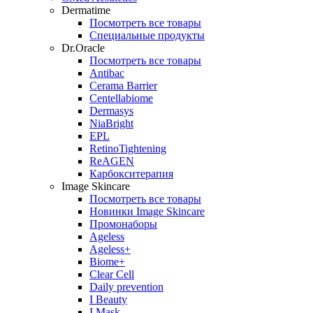
Dermatime
Посмотреть все товары
Специальные продукты
Dr.Oracle
Посмотреть все товары
Antibac
Cerama Barrier
Centellabiome
Dermasys
NiaBright
EPL
RetinoTightening
ReAGEN
Карбокситерапия
Image Skincare
Посмотреть все товары
Новинки Image Skincare
Промонаборы
Ageless
Ageless+
Biome+
Clear Cell
Daily prevention
I Beauty
I Mask