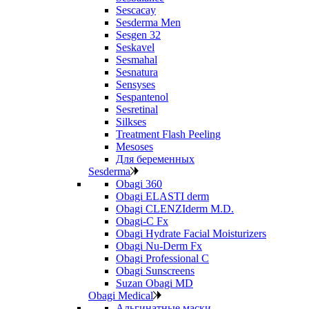
Sescacay
Sesderma Men
Sesgen 32
Seskavel
Sesmahal
Sesnatura
Sensyses
Sespantenol
Sesretinal
Silkses
Treatment Flash Peeling
Mesoses
Для беременных
Sesderma
Obagi 360
Obagi ELASTI derm
Obagi CLENZIderm M.D.
Obagi-C Fx
Obagi Hydrate Facial Moisturizers
Obagi Nu-Derm Fx
Obagi Professional C
Obagi Sunscreens
Suzan Obagi MD
Obagi Medical
Альгинатные маски