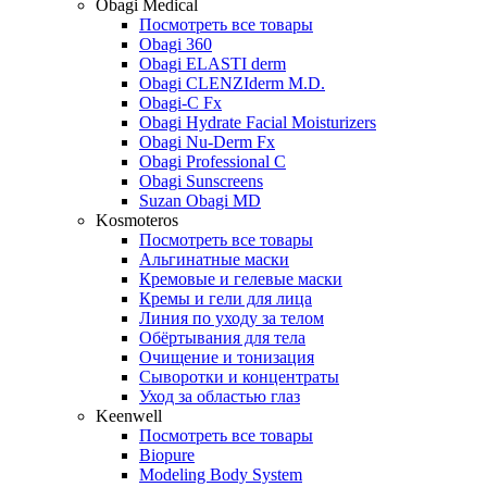
Obagi Medical
Посмотреть все товары
Obagi 360
Obagi ELASTI derm
Obagi CLENZIderm M.D.
Obagi-C Fx
Obagi Hydrate Facial Moisturizers
Obagi Nu-Derm Fx
Obagi Professional C
Obagi Sunscreens
Suzan Obagi MD
Kosmoteros
Посмотреть все товары
Альгинатные маски
Кремовые и гелевые маски
Кремы и гели для лица
Линия по уходу за телом
Обёртывания для тела
Очищение и тонизация
Сыворотки и концентраты
Уход за областью глаз
Keenwell
Посмотреть все товары
Biopure
Modeling Body System