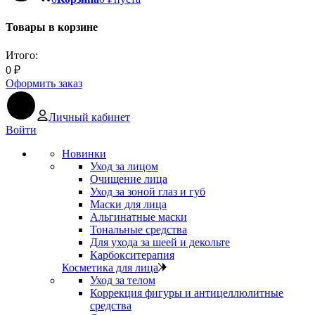
Товары в корзине
Итого:
0
₽
Оформить заказ
Личный кабинет
Войти
Новинки
Уход за лицом
Очищение лица
Уход за зоной глаз и губ
Маски для лица
Альгинатные маски
Тональные средства
Для ухода за шеей и декольте
Карбокситерапия
Косметика для лица
Уход за телом
Коррекция фигуры и антицеллюлитные
средства