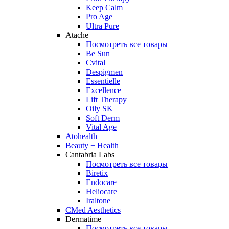
Keep Calm
Pro Age
Ultra Pure
Atache
Посмотреть все товары
Be Sun
Cvital
Despigmen
Essentielle
Excellence
Lift Therapy
Oily SK
Soft Derm
Vital Age
Atohealth
Beauty + Health
Cantabria Labs
Посмотреть все товары
Biretix
Endocare
Heliocare
Iraltone
CMed Aesthetics
Dermatime
Посмотреть все товары