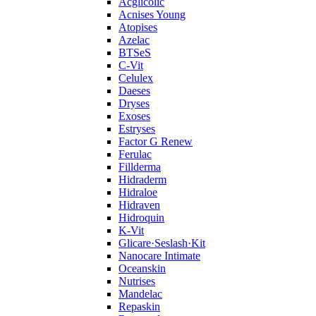
Acglicolic
Acnises Young
Atopises
Azelac
BTSeS
C‑Vit
Celulex
Daeses
Dryses
Exoses
Estryses
Factor G Renew
Ferulac
Fillderma
Hidraderm
Hidraloe
Hidraven
Hidroquin
K-Vit
Glicare·Seslash·Kit
Nanocare Intimate
Oceanskin
Nutrises
Mandelac
Repaskin