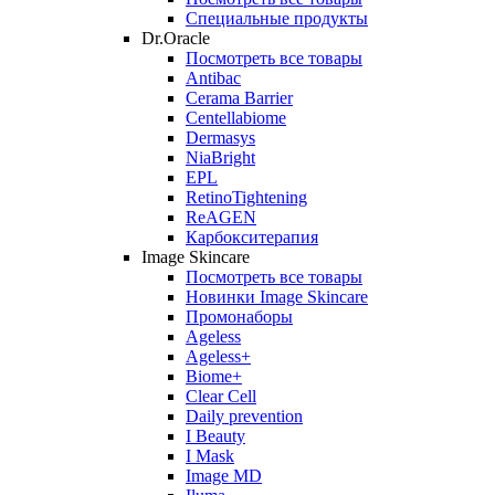
Специальные продукты
Dr.Oracle
Посмотреть все товары
Antibac
Cerama Barrier
Centellabiome
Dermasys
NiaBright
EPL
RetinoTightening
ReAGEN
Карбокситерапия
Image Skincare
Посмотреть все товары
Новинки Image Skincare
Промонаборы
Ageless
Ageless+
Biome+
Clear Cell
Daily prevention
I Beauty
I Mask
Image MD