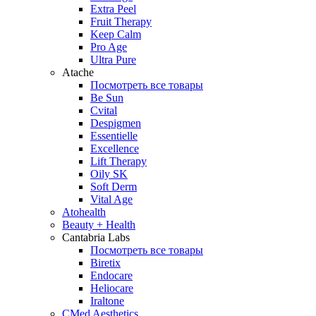
Extra Peel
Fruit Therapy
Keep Calm
Pro Age
Ultra Pure
Atache
Посмотреть все товары
Be Sun
Cvital
Despigmen
Essentielle
Excellence
Lift Therapy
Oily SK
Soft Derm
Vital Age
Atohealth
Beauty + Health
Cantabria Labs
Посмотреть все товары
Biretix
Endocare
Heliocare
Iraltone
CMed Aesthetics