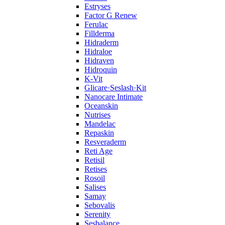
Estryses
Factor G Renew
Ferulac
Fillderma
Hidraderm
Hidraloe
Hidraven
Hidroquin
K-Vit
Glicare·Seslash·Kit
Nanocare Intimate
Oceanskin
Nutrises
Mandelac
Repaskin
Resveraderm
Reti Age
Retisil
Retises
Rosoil
Salises
Samay
Sebovalis
Serenity
Sesbalance