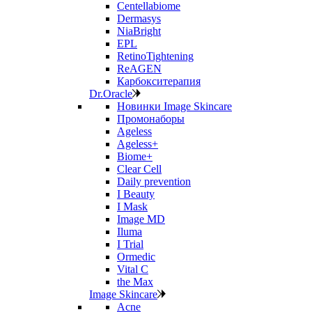
Centellabiome
Dermasys
NiaBright
EPL
RetinoTightening
ReAGEN
Карбокситерапия
Dr.Oracle
Новинки Image Skincare
Промонаборы
Ageless
Ageless+
Biome+
Clear Cell
Daily prevention
I Beauty
I Mask
Image MD
Iluma
I Trial
Ormedic
Vital C
the Max
Image Skincare
Acne