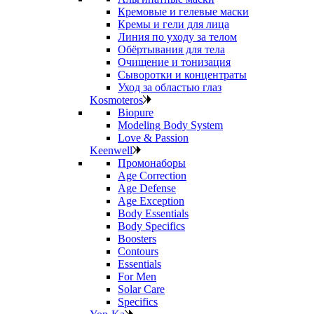
Кремовые и гелевые маски
Кремы и гели для лица
Линия по уходу за телом
Обёртывания для тела
Очищение и тонизация
Сыворотки и концентраты
Уход за областью глаз
Kosmoteros
Biopure
Modeling Body System
Love & Passion
Keenwell
Промонаборы
Age Correction
Age Defense
Age Exception
Body Essentials
Body Specifics
Boosters
Contours
Essentials
For Men
Solar Care
Specifics