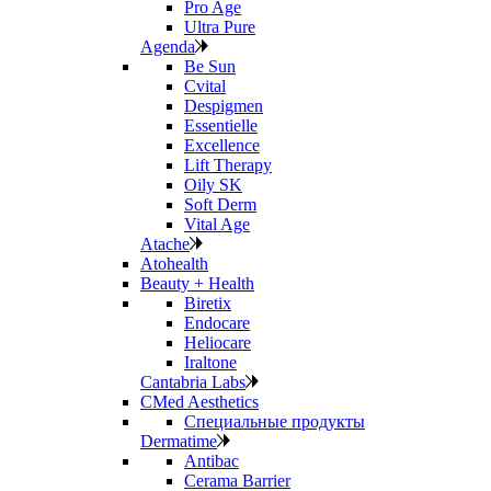
Pro Age
Ultra Pure
Agenda
Be Sun
Cvital
Despigmen
Essentielle
Excellence
Lift Therapy
Oily SK
Soft Derm
Vital Age
Atache
Atohealth
Beauty + Health
Biretix
Endocare
Heliocare
Iraltone
Cantabria Labs
CMed Aesthetics
Специальные продукты
Dermatime
Antibac
Cerama Barrier