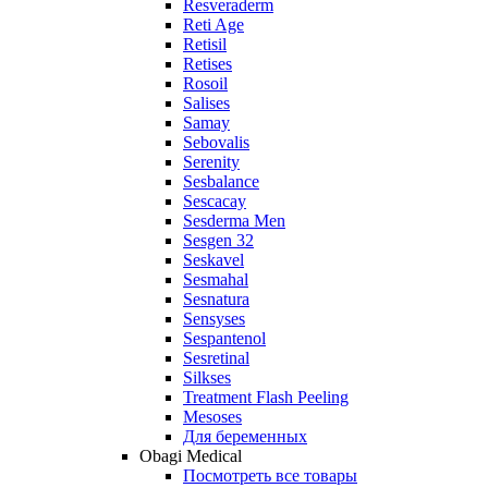
Resveraderm
Reti Age
Retisil
Retises
Rosoil
Salises
Samay
Sebovalis
Serenity
Sesbalance
Sescacay
Sesderma Men
Sesgen 32
Seskavel
Sesmahal
Sesnatura
Sensyses
Sespantenol
Sesretinal
Silkses
Treatment Flash Peeling
Mesoses
Для беременных
Obagi Medical
Посмотреть все товары