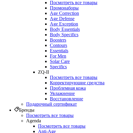
Посмотреть все товары
Промонаборы
Age Correction
Age Defense
Age Exception
Body Essentials
Body Specifics
Boosters
Contours
Essentials
For Men
Solar Care
Specifics
ZQ-II
Посмотреть все товары
Корректирующие средства
Проблемная кожа
Увлажнение
Восстановление
Подарочный сертификат
Бренды
Посмотреть все товары
Agenda
Посмотреть все товары
Anti‑Age