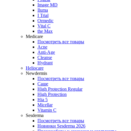
Image MD
Iluma
I Trial
Ormedic
Vital C
the Max
Medicare
Посмотреть все товары
Acne
Anti‑Age
Cleanse
Hydrant
Heliocare
Newdermis
Посмотреть все товары
Саше
High Protection Regular
High Protection
Hia 5
Micellar
Vitamin C
Sesderma
Посмотреть все товары
Новинки Sesderma 2026