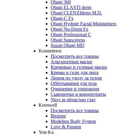
Obagi 360
Obagi ELASTI derm
Obagi CLENZIderm M.D.
Obagi-C Fx
Obagi Hydrate Facial Moisturizers
Obagi Nu-Derm Fx
Obagi Professional C
Obagi Sunscreens
Suzan Obagi MD
Kosmoteros
Посмотреть все товары
Альгинатные маски
Кремовые и гелевые маски
Кремы и гели для лица
Линия по уходу за телом
Обёртывания для тела
Очищение и тонизация
Сыворотки и концентраты
Уход за областью глаз
Keenwell
Посмотреть все товары
Biopure
Modeling Body System
Love & Passion
Yon-Ka