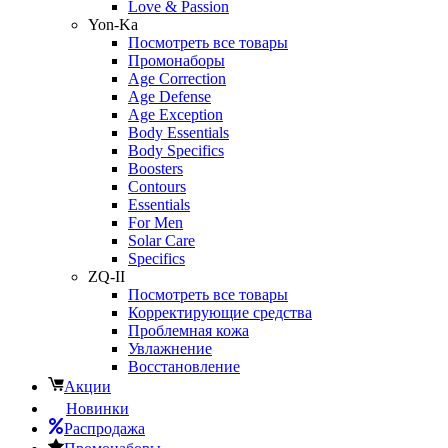
Love & Passion
Yon-Ka
Посмотреть все товары
Промонаборы
Age Correction
Age Defense
Age Exception
Body Essentials
Body Specifics
Boosters
Contours
Essentials
For Men
Solar Care
Specifics
ZQ-II
Посмотреть все товары
Корректирующие средства
Проблемная кожа
Увлажнение
Восстановление
Акции
Новинки
Распродажа