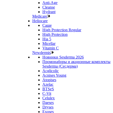
Anti‑Age
Cleanse
Hydrant
Medicare
Heliocare
Саше
High Protection Regular
High Protection
Hia 5
Micellar
Vitamin C
Newdermis
Новинки Sesderma 2026
Промонаборы и акционные комплекты
Sesderma (Сесдерма)
Acglicolic
Acnises Young
Atopises
Azelac
BTSeS
C‑Vit
Celulex
Daeses
Dryses
Exoses