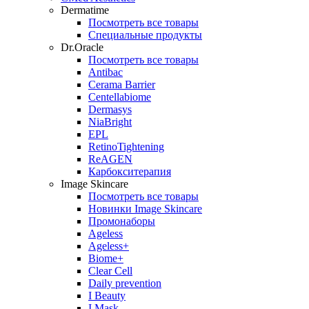
Dermatime
Посмотреть все товары
Специальные продукты
Dr.Oracle
Посмотреть все товары
Antibac
Cerama Barrier
Centellabiome
Dermasys
NiaBright
EPL
RetinoTightening
ReAGEN
Карбокситерапия
Image Skincare
Посмотреть все товары
Новинки Image Skincare
Промонаборы
Ageless
Ageless+
Biome+
Clear Cell
Daily prevention
I Beauty
I Mask