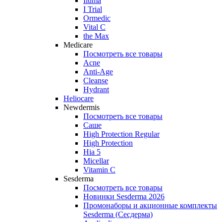
Iluma
I Trial
Ormedic
Vital C
the Max
Medicare
Посмотреть все товары
Acne
Anti‑Age
Cleanse
Hydrant
Heliocare
Newdermis
Посмотреть все товары
Саше
High Protection Regular
High Protection
Hia 5
Micellar
Vitamin C
Sesderma
Посмотреть все товары
Новинки Sesderma 2026
Промонаборы и акционные комплекты
Sesderma (Сесдерма)