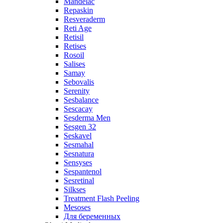
Mandelac
Repaskin
Resveraderm
Reti Age
Retisil
Retises
Rosoil
Salises
Samay
Sebovalis
Serenity
Sesbalance
Sescacay
Sesderma Men
Sesgen 32
Seskavel
Sesmahal
Sesnatura
Sensyses
Sespantenol
Sesretinal
Silkses
Treatment Flash Peeling
Mesoses
Для беременных