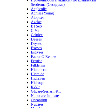
Промонаборы и акционные комплекты
Sesderma (Сесдерма)
Acglicolic
Acnises Young
Atopises
Azelac
BTSeS
C‑Vit
Celulex
Daeses
Dryses
Exoses
Estryses
Factor G Renew
Ferulac
Fillderma
Hidraderm
Hidraloe
Hidraven
Hidroquin
K-Vit
Glicare·Seslash·Kit
Nanocare Intimate
Oceanskin
Nutrises