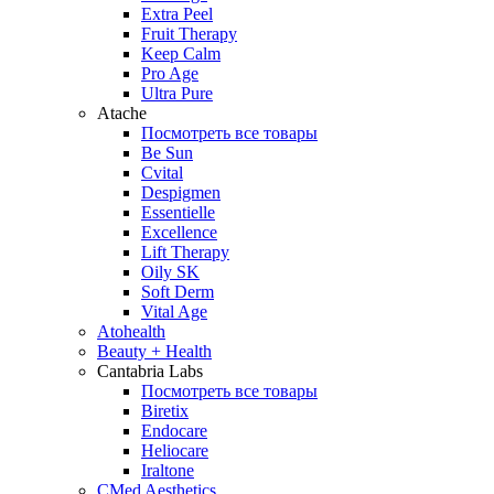
Extra Peel
Fruit Therapy
Keep Calm
Pro Age
Ultra Pure
Atache
Посмотреть все товары
Be Sun
Cvital
Despigmen
Essentielle
Excellence
Lift Therapy
Oily SK
Soft Derm
Vital Age
Atohealth
Beauty + Health
Cantabria Labs
Посмотреть все товары
Biretix
Endocare
Heliocare
Iraltone
CMed Aesthetics