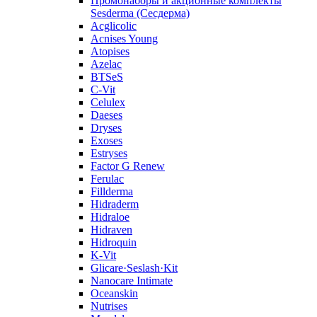
Промонаборы и акционные комплекты
Sesderma (Сесдерма)
Acglicolic
Acnises Young
Atopises
Azelac
BTSeS
C‑Vit
Celulex
Daeses
Dryses
Exoses
Estryses
Factor G Renew
Ferulac
Fillderma
Hidraderm
Hidraloe
Hidraven
Hidroquin
K-Vit
Glicare·Seslash·Kit
Nanocare Intimate
Oceanskin
Nutrises