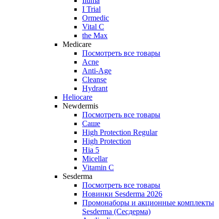
Iluma
I Trial
Ormedic
Vital C
the Max
Medicare
Посмотреть все товары
Acne
Anti‑Age
Cleanse
Hydrant
Heliocare
Newdermis
Посмотреть все товары
Саше
High Protection Regular
High Protection
Hia 5
Micellar
Vitamin C
Sesderma
Посмотреть все товары
Новинки Sesderma 2026
Промонаборы и акционные комплекты
Sesderma (Сесдерма)