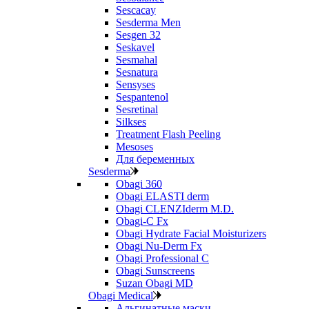
Sescacay
Sesderma Men
Sesgen 32
Seskavel
Sesmahal
Sesnatura
Sensyses
Sespantenol
Sesretinal
Silkses
Treatment Flash Peeling
Mesoses
Для беременных
Sesderma
Obagi 360
Obagi ELASTI derm
Obagi CLENZIderm M.D.
Obagi-C Fx
Obagi Hydrate Facial Moisturizers
Obagi Nu-Derm Fx
Obagi Professional C
Obagi Sunscreens
Suzan Obagi MD
Obagi Medical
Альгинатные маски