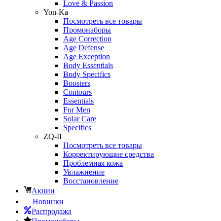
Love & Passion
Yon-Ka
Посмотреть все товары
Промонаборы
Age Correction
Age Defense
Age Exception
Body Essentials
Body Specifics
Boosters
Contours
Essentials
For Men
Solar Care
Specifics
ZQ-II
Посмотреть все товары
Корректирующие средства
Проблемная кожа
Увлажнение
Восстановление
Акции
Новинки
Распродажа