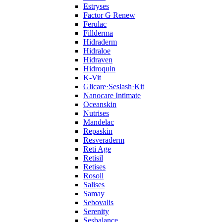
Estryses
Factor G Renew
Ferulac
Fillderma
Hidraderm
Hidraloe
Hidraven
Hidroquin
K-Vit
Glicare·Seslash·Kit
Nanocare Intimate
Oceanskin
Nutrises
Mandelac
Repaskin
Resveraderm
Reti Age
Retisil
Retises
Rosoil
Salises
Samay
Sebovalis
Serenity
Sesbalance