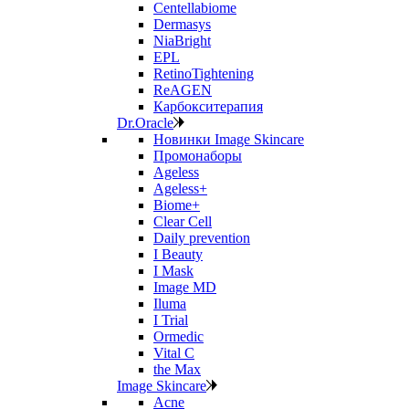
Centellabiome
Dermasys
NiaBright
EPL
RetinoTightening
ReAGEN
Карбокситерапия
Dr.Oracle
Новинки Image Skincare
Промонаборы
Ageless
Ageless+
Biome+
Clear Cell
Daily prevention
I Beauty
I Mask
Image MD
Iluma
I Trial
Ormedic
Vital C
the Max
Image Skincare
Acne