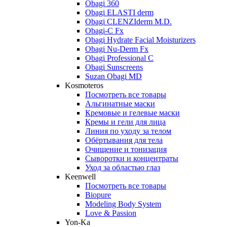
Obagi 360
Obagi ELASTI derm
Obagi CLENZIderm M.D.
Obagi-C Fx
Obagi Hydrate Facial Moisturizers
Obagi Nu-Derm Fx
Obagi Professional C
Obagi Sunscreens
Suzan Obagi MD
Kosmoteros
Посмотреть все товары
Альгинатные маски
Кремовые и гелевые маски
Кремы и гели для лица
Линия по уходу за телом
Обёртывания для тела
Очищение и тонизация
Сыворотки и концентраты
Уход за областью глаз
Keenwell
Посмотреть все товары
Biopure
Modeling Body System
Love & Passion
Yon-Ka