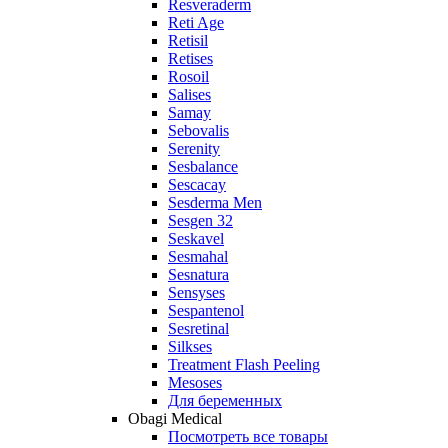
Resveraderm
Reti Age
Retisil
Retises
Rosoil
Salises
Samay
Sebovalis
Serenity
Sesbalance
Sescacay
Sesderma Men
Sesgen 32
Seskavel
Sesmahal
Sesnatura
Sensyses
Sespantenol
Sesretinal
Silkses
Treatment Flash Peeling
Mesoses
Для беременных
Obagi Medical
Посмотреть все товары