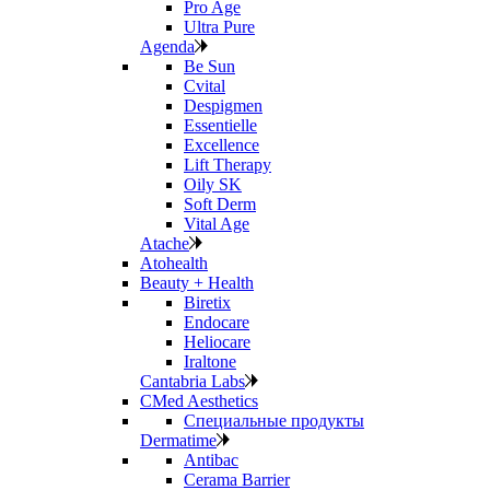
Pro Age
Ultra Pure
Agenda
Be Sun
Cvital
Despigmen
Essentielle
Excellence
Lift Therapy
Oily SK
Soft Derm
Vital Age
Atache
Atohealth
Beauty + Health
Biretix
Endocare
Heliocare
Iraltone
Cantabria Labs
CMed Aesthetics
Специальные продукты
Dermatime
Antibac
Cerama Barrier