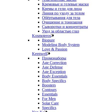
Кремовые и гелевые маски
Кремы и гели для лица
Линия по уходу за телом
Обёртывания для тела
Очищение и тонизация
Сыворотки и концентраты
Уход за областью глаз
Kosmoteros
Biopure
Modeling Body System
Love & Passion
Keenwell
Промонаборы
Age Correction
Age Defense
Age Exception
Body Essentials
Body Specifics
Boosters
Contours
Essentials
For Men
Solar Care
Specifics