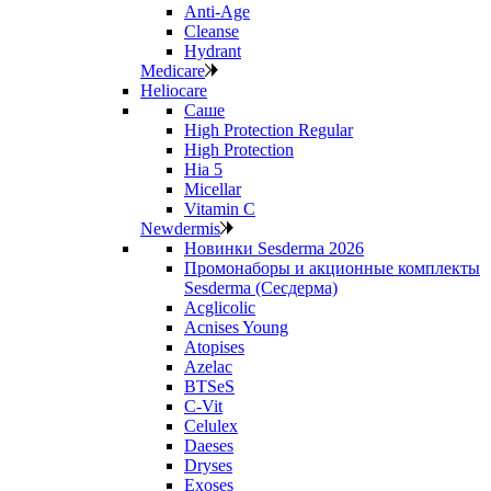
Anti‑Age
Cleanse
Hydrant
Medicare
Heliocare
Саше
High Protection Regular
High Protection
Hia 5
Micellar
Vitamin C
Newdermis
Новинки Sesderma 2026
Промонаборы и акционные комплекты
Sesderma (Сесдерма)
Acglicolic
Acnises Young
Atopises
Azelac
BTSeS
C‑Vit
Celulex
Daeses
Dryses
Exoses