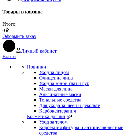
Товары в корзине
Итого:
0
₽
Оформить заказ
Личный кабинет
Войти
Новинки
Уход за лицом
Очищение лица
Уход за зоной глаз и губ
Маски для лица
Альгинатные маски
Тональные средства
Для ухода за шеей и декольте
Карбокситерапия
Косметика для лица
Уход за телом
Коррекция фигуры и антицеллюлитные
средства