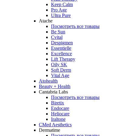
Keep Calm
Pro Age
Ultra Pure
Atache
Посмотреть все товары
Be Sun
Cvital
Despigmen
Essentielle
Excellence
Lift Therapy
Oily SK
Soft Derm
Vital Age
Atohealth
Beauty + Health
Cantabria Labs
Посмотреть все товары
Biretix
Endocare
Heliocare
Iraltone
CMed Aesthetics
Dermatime
Посмотреть все товары