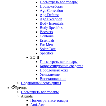
Посмотреть все товары
Промонаборы
Age Correction
Age Defense
Age Exception
Body Essentials
Body Specifics
Boosters
Contours
Essentials
For Men
Solar Care
Specifics
ZQ-II
Посмотреть все товары
Корректирующие средства
Проблемная кожа
Увлажнение
Восстановление
Подарочный сертификат
Бренды
Посмотреть все товары
Agenda
Посмотреть все товары
Anti‑Age