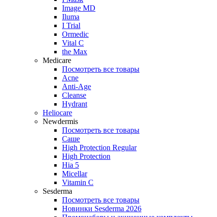
Image MD
Iluma
I Trial
Ormedic
Vital C
the Max
Medicare
Посмотреть все товары
Acne
Anti‑Age
Cleanse
Hydrant
Heliocare
Newdermis
Посмотреть все товары
Саше
High Protection Regular
High Protection
Hia 5
Micellar
Vitamin C
Sesderma
Посмотреть все товары
Новинки Sesderma 2026