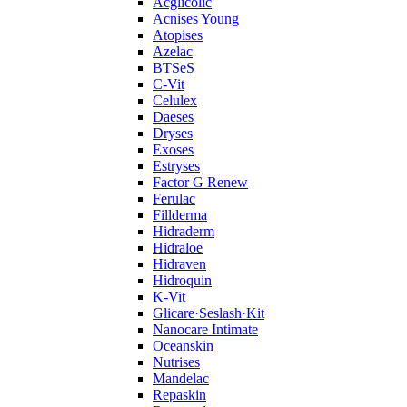
Acglicolic
Acnises Young
Atopises
Azelac
BTSeS
C‑Vit
Celulex
Daeses
Dryses
Exoses
Estryses
Factor G Renew
Ferulac
Fillderma
Hidraderm
Hidraloe
Hidraven
Hidroquin
K-Vit
Glicare·Seslash·Kit
Nanocare Intimate
Oceanskin
Nutrises
Mandelac
Repaskin