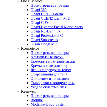
Obagi Medical
Посмотреть все товары
Obagi 360
Obagi ELASTI derm
Obagi CLENZIderm M.D.
Obagi-C Fx
Obagi Hydrate Facial Moisturizers
Obagi Nu-Derm Fx
Obagi Professional C
Obagi Sunscreens
Suzan Obagi MD
Kosmoteros
Посмотреть все товары
Альгинатные маски
Кремовые и гелевые маски
Кремы и гели для лица
Линия по уходу за телом
Обёртывания для тела
Очищение и тонизация
Сыворотки и концентраты
Уход за областью глаз
Keenwell
Посмотреть все товары
Biopure
Modeling Body System