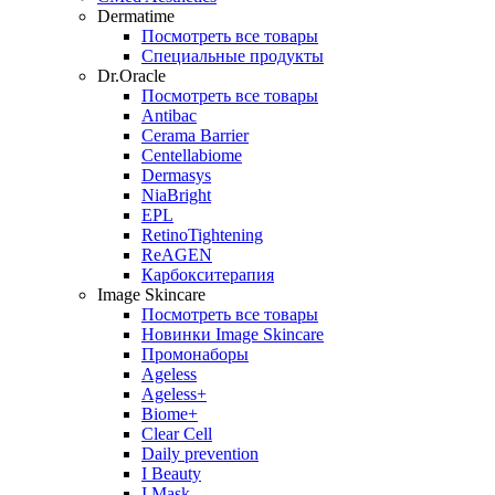
Dermatime
Посмотреть все товары
Специальные продукты
Dr.Oracle
Посмотреть все товары
Antibac
Cerama Barrier
Centellabiome
Dermasys
NiaBright
EPL
RetinoTightening
ReAGEN
Карбокситерапия
Image Skincare
Посмотреть все товары
Новинки Image Skincare
Промонаборы
Ageless
Ageless+
Biome+
Clear Cell
Daily prevention
I Beauty
I Mask