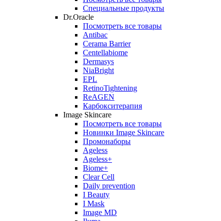
Специальные продукты
Dr.Oracle
Посмотреть все товары
Antibac
Cerama Barrier
Centellabiome
Dermasys
NiaBright
EPL
RetinoTightening
ReAGEN
Карбокситерапия
Image Skincare
Посмотреть все товары
Новинки Image Skincare
Промонаборы
Ageless
Ageless+
Biome+
Clear Cell
Daily prevention
I Beauty
I Mask
Image MD