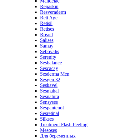
Mandelac
Repaskin
Resveraderm
Reti Age
Retisil
Retises
Rosoil
Salises
Samay
Sebovalis
Serenity
Sesbalance
Sescacay
Sesderma Men
Sesgen 32
Seskavel
Sesmahal
Sesnatura
Sensyses
Sespantenol
Sesretinal
Silkses
Treatment Flash Peeling
Mesoses
Для беременных