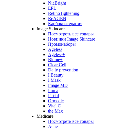
NiaBright
EPL
RetinoTightening
ReAGEN
Карбокситерапия
Image Skincare
Посмотреть все товары
Новинки Image Skincare
Промонаборы
Ageless
Ageless+
Biome+
Clear Cell
Daily prevention
I Beauty
I Mask
Image MD
Iluma
I Trial
Ormedic
Vital C
the Max
Medicare
Посмотреть все товары
Acne