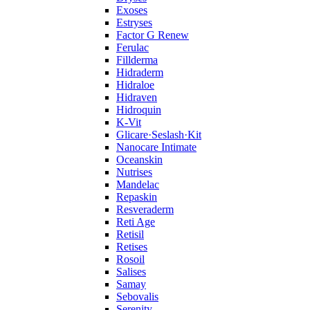
Exoses
Estryses
Factor G Renew
Ferulac
Fillderma
Hidraderm
Hidraloe
Hidraven
Hidroquin
K-Vit
Glicare·Seslash·Kit
Nanocare Intimate
Oceanskin
Nutrises
Mandelac
Repaskin
Resveraderm
Reti Age
Retisil
Retises
Rosoil
Salises
Samay
Sebovalis
Serenity