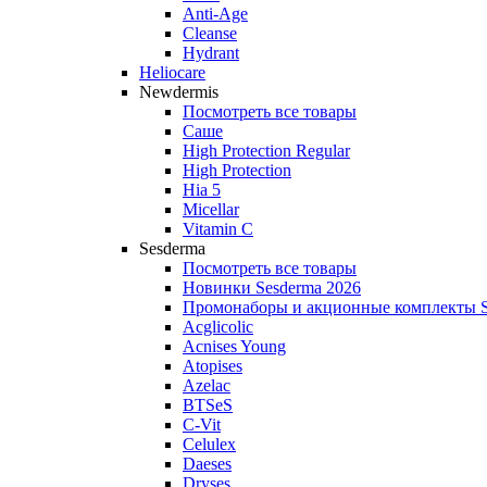
Anti‑Age
Cleanse
Hydrant
Heliocare
Newdermis
Посмотреть все товары
Саше
High Protection Regular
High Protection
Hia 5
Micellar
Vitamin C
Sesderma
Посмотреть все товары
Новинки Sesderma 2026
Промонаборы и акционные комплекты S
Acglicolic
Acnises Young
Atopises
Azelac
BTSeS
C‑Vit
Celulex
Daeses
Dryses