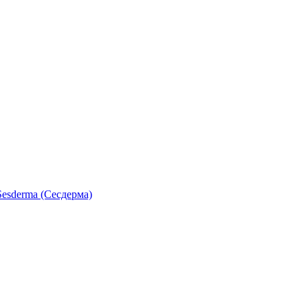
esderma (Сесдерма)