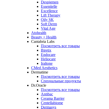
Despigmen
Essentielle
Excellence
Lift Therapy
Oily SK
Soft Derm
Vital Age
Atohealth
Beauty + Health
Cantabria Labs
Посмотреть все товары
Biretix
Endocare
Heliocare
Iraltone
CMed Aesthetics
Dermatime
Посмотреть все товары
Специальные продукты
Dr.Oracle
Посмотреть все товары
Antibac
Cerama Barrier
Centellabiome
Dermasys