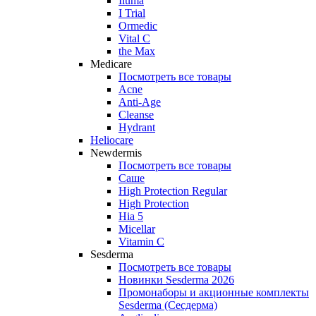
Iluma
I Trial
Ormedic
Vital C
the Max
Medicare
Посмотреть все товары
Acne
Anti‑Age
Cleanse
Hydrant
Heliocare
Newdermis
Посмотреть все товары
Саше
High Protection Regular
High Protection
Hia 5
Micellar
Vitamin C
Sesderma
Посмотреть все товары
Новинки Sesderma 2026
Промонаборы и акционные комплекты
Sesderma (Сесдерма)