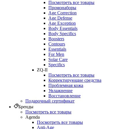
Посмотреть все товары
Промонаборы
Age Correction
Age Defense
Age Exception
Body Essentials
Body Specifics
Boosters
Contours
Essentials
For Men
Solar Care
Specifics
ZQ-II
Посмотреть все товары
Корректирующие средства
Проблемная кожа
Увлажнение
Восстановление
Подарочный сертификат
Бренды
Посмотреть все товары
Agenda
Посмотреть все товары
Anti‑Age