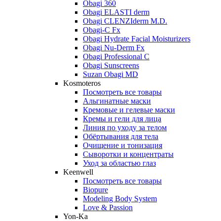
Obagi 360
Obagi ELASTI derm
Obagi CLENZIderm M.D.
Obagi-C Fx
Obagi Hydrate Facial Moisturizers
Obagi Nu-Derm Fx
Obagi Professional C
Obagi Sunscreens
Suzan Obagi MD
Kosmoteros
Посмотреть все товары
Альгинатные маски
Кремовые и гелевые маски
Кремы и гели для лица
Линия по уходу за телом
Обёртывания для тела
Очищение и тонизация
Сыворотки и концентраты
Уход за областью глаз
Keenwell
Посмотреть все товары
Biopure
Modeling Body System
Love & Passion
Yon-Ka