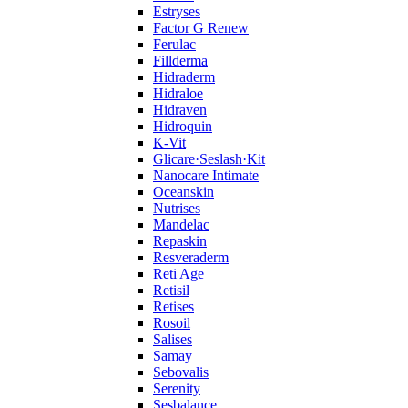
Estryses
Factor G Renew
Ferulac
Fillderma
Hidraderm
Hidraloe
Hidraven
Hidroquin
K-Vit
Glicare·Seslash·Kit
Nanocare Intimate
Oceanskin
Nutrises
Mandelac
Repaskin
Resveraderm
Reti Age
Retisil
Retises
Rosoil
Salises
Samay
Sebovalis
Serenity
Sesbalance