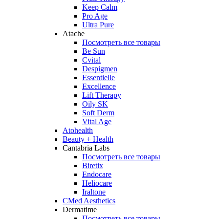
Keep Calm
Pro Age
Ultra Pure
Atache
Посмотреть все товары
Be Sun
Cvital
Despigmen
Essentielle
Excellence
Lift Therapy
Oily SK
Soft Derm
Vital Age
Atohealth
Beauty + Health
Cantabria Labs
Посмотреть все товары
Biretix
Endocare
Heliocare
Iraltone
CMed Aesthetics
Dermatime
Посмотреть все товары