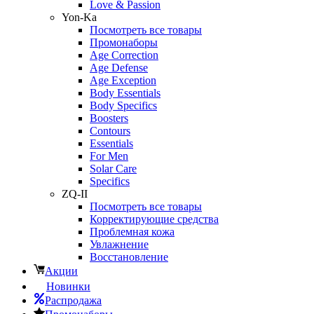
Love & Passion
Yon-Ka
Посмотреть все товары
Промонаборы
Age Correction
Age Defense
Age Exception
Body Essentials
Body Specifics
Boosters
Contours
Essentials
For Men
Solar Care
Specifics
ZQ-II
Посмотреть все товары
Корректирующие средства
Проблемная кожа
Увлажнение
Восстановление
Акции
Новинки
Распродажа