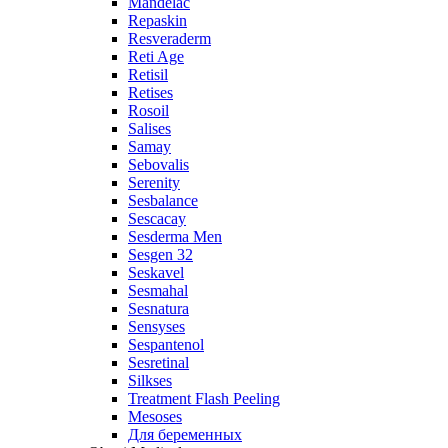
Mandelac
Repaskin
Resveraderm
Reti Age
Retisil
Retises
Rosoil
Salises
Samay
Sebovalis
Serenity
Sesbalance
Sescacay
Sesderma Men
Sesgen 32
Seskavel
Sesmahal
Sesnatura
Sensyses
Sespantenol
Sesretinal
Silkses
Treatment Flash Peeling
Mesoses
Для беременных