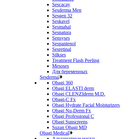
Sescacay
Sesderma Men
Sesgen 32
Seskavel
Sesmahal
Sesnatura
Sensyses
Sespantenol
Sesretinal
Silkses
Treatment Flash Peeling
Mesoses
Для беременных
Sesderma
Obagi 360
Obagi ELASTI derm
Obagi CLENZIderm M.D.
Obagi-C Fx
Obagi Hydrate Facial Moisturizers
Obagi Nu-Derm Fx
Obagi Professional C
Obagi Sunscreens
Suzan Obagi MD
Obagi Medical
Альгинатные маски