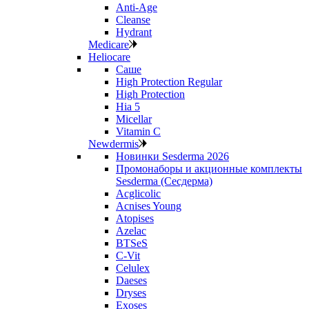
Anti‑Age
Cleanse
Hydrant
Medicare
Heliocare
Саше
High Protection Regular
High Protection
Hia 5
Micellar
Vitamin C
Newdermis
Новинки Sesderma 2026
Промонаборы и акционные комплекты
Sesderma (Сесдерма)
Acglicolic
Acnises Young
Atopises
Azelac
BTSeS
C‑Vit
Celulex
Daeses
Dryses
Exoses