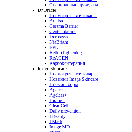
Специальные продукты
Dr.Oracle
Посмотреть все товары
Antibac
Cerama Barrier
Centellabiome
Dermasys
NiaBright
EPL
RetinoTightening
ReAGEN
Карбокситерапия
Image Skincare
Посмотреть все товары
Новинки Image Skincare
Промонаборы
Ageless
Ageless+
Biome+
Clear Cell
Daily prevention
I Beauty
I Mask
Image MD