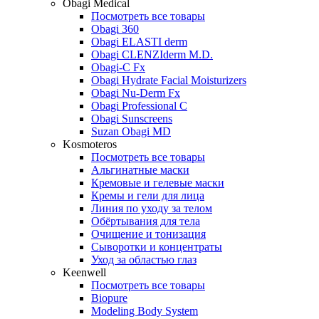
Obagi Medical
Посмотреть все товары
Obagi 360
Obagi ELASTI derm
Obagi CLENZIderm M.D.
Obagi-C Fx
Obagi Hydrate Facial Moisturizers
Obagi Nu-Derm Fx
Obagi Professional C
Obagi Sunscreens
Suzan Obagi MD
Kosmoteros
Посмотреть все товары
Альгинатные маски
Кремовые и гелевые маски
Кремы и гели для лица
Линия по уходу за телом
Обёртывания для тела
Очищение и тонизация
Сыворотки и концентраты
Уход за областью глаз
Keenwell
Посмотреть все товары
Biopure
Modeling Body System