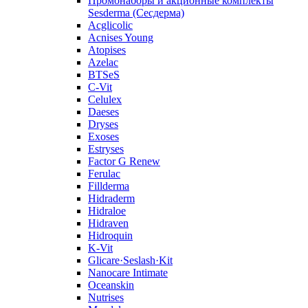
Промонаборы и акционные комплекты
Sesderma (Сесдерма)
Acglicolic
Acnises Young
Atopises
Azelac
BTSeS
C‑Vit
Celulex
Daeses
Dryses
Exoses
Estryses
Factor G Renew
Ferulac
Fillderma
Hidraderm
Hidraloe
Hidraven
Hidroquin
K-Vit
Glicare·Seslash·Kit
Nanocare Intimate
Oceanskin
Nutrises