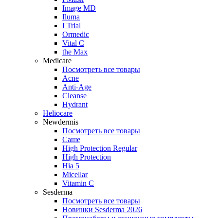
Image MD
Iluma
I Trial
Ormedic
Vital C
the Max
Medicare
Посмотреть все товары
Acne
Anti‑Age
Cleanse
Hydrant
Heliocare
Newdermis
Посмотреть все товары
Саше
High Protection Regular
High Protection
Hia 5
Micellar
Vitamin C
Sesderma
Посмотреть все товары
Новинки Sesderma 2026