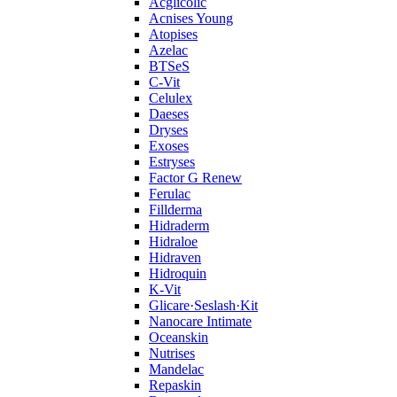
Acglicolic
Acnises Young
Atopises
Azelac
BTSeS
C‑Vit
Celulex
Daeses
Dryses
Exoses
Estryses
Factor G Renew
Ferulac
Fillderma
Hidraderm
Hidraloe
Hidraven
Hidroquin
K-Vit
Glicare·Seslash·Kit
Nanocare Intimate
Oceanskin
Nutrises
Mandelac
Repaskin