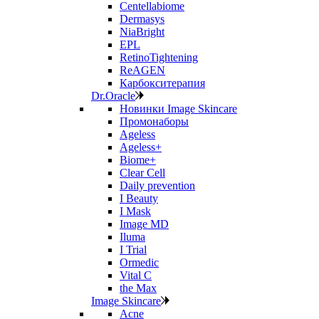
Centellabiome
Dermasys
NiaBright
EPL
RetinoTightening
ReAGEN
Карбокситерапия
Dr.Oracle
Новинки Image Skincare
Промонаборы
Ageless
Ageless+
Biome+
Clear Cell
Daily prevention
I Beauty
I Mask
Image MD
Iluma
I Trial
Ormedic
Vital C
the Max
Image Skincare
Acne