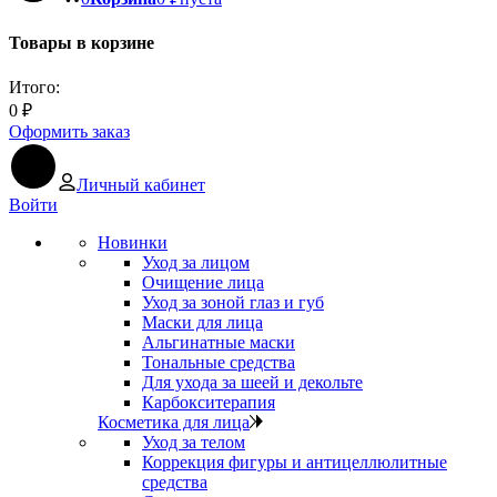
Товары в корзине
Итого:
0
₽
Оформить заказ
Личный кабинет
Войти
Новинки
Уход за лицом
Очищение лица
Уход за зоной глаз и губ
Маски для лица
Альгинатные маски
Тональные средства
Для ухода за шеей и декольте
Карбокситерапия
Косметика для лица
Уход за телом
Коррекция фигуры и антицеллюлитные
средства