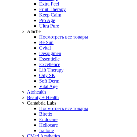
Extra Peel
Fruit Therapy
Keep Calm
Pro Age
Ultra Pure
Atache
Посмотреть все товары
Be Sun
Cvital
Despigmen
Essentielle
Excellence
Lift Therapy
Oily SK
Soft Derm
Vital Age
Atohealth
Beauty + Health
Cantabria Labs
Посмотреть все товары
Biretix
Endocare
Heliocare
Iraltone
CMed Aesthetics