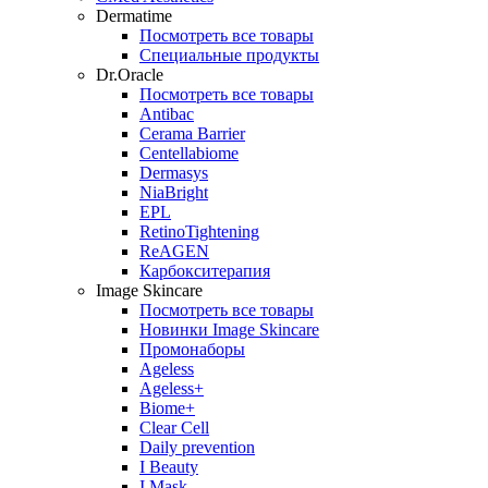
Dermatime
Посмотреть все товары
Специальные продукты
Dr.Oracle
Посмотреть все товары
Antibac
Cerama Barrier
Centellabiome
Dermasys
NiaBright
EPL
RetinoTightening
ReAGEN
Карбокситерапия
Image Skincare
Посмотреть все товары
Новинки Image Skincare
Промонаборы
Ageless
Ageless+
Biome+
Clear Cell
Daily prevention
I Beauty
I Mask