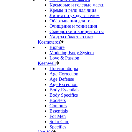
Кремовые и гелевые маски
Кремы и гели для лица
Линия по уходу за телом
Обёртывания для тела
Очищение и тонизация
Сыворотки и концентраты
Уход за областью глаз
Kosmoteros
Biopure
Modeling Body System
Love & Passion
Keenwell
Промонаборы
Age Correction
Age Defense
Age Exception
Body Essentials
Body Specifics
Boosters
Contours
Essentials
For Men
Solar Care
Specifics