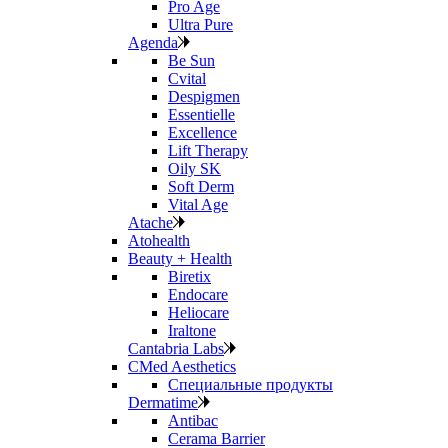
Pro Age
Ultra Pure
Agenda
Be Sun
Cvital
Despigmen
Essentielle
Excellence
Lift Therapy
Oily SK
Soft Derm
Vital Age
Atache
Atohealth
Beauty + Health
Biretix
Endocare
Heliocare
Iraltone
Cantabria Labs
CMed Aesthetics
Специальные продукты
Dermatime
Antibac
Cerama Barrier