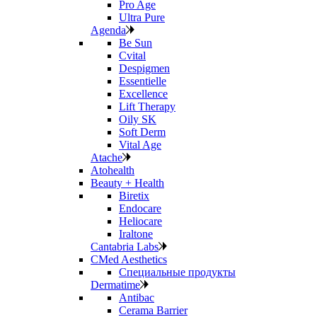
Pro Age
Ultra Pure
Agenda
Be Sun
Cvital
Despigmen
Essentielle
Excellence
Lift Therapy
Oily SK
Soft Derm
Vital Age
Atache
Atohealth
Beauty + Health
Biretix
Endocare
Heliocare
Iraltone
Cantabria Labs
CMed Aesthetics
Специальные продукты
Dermatime
Antibac
Cerama Barrier