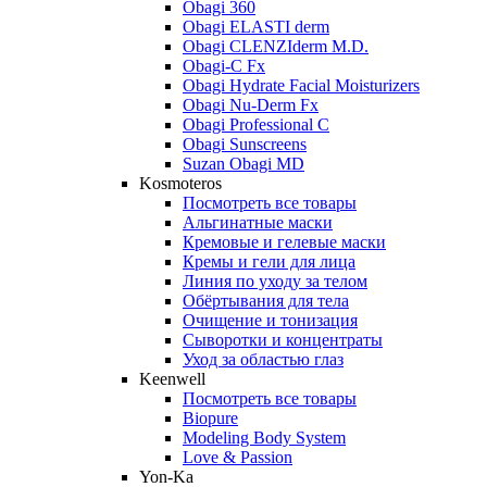
Obagi 360
Obagi ELASTI derm
Obagi CLENZIderm M.D.
Obagi-C Fx
Obagi Hydrate Facial Moisturizers
Obagi Nu-Derm Fx
Obagi Professional C
Obagi Sunscreens
Suzan Obagi MD
Kosmoteros
Посмотреть все товары
Альгинатные маски
Кремовые и гелевые маски
Кремы и гели для лица
Линия по уходу за телом
Обёртывания для тела
Очищение и тонизация
Сыворотки и концентраты
Уход за областью глаз
Keenwell
Посмотреть все товары
Biopure
Modeling Body System
Love & Passion
Yon-Ka