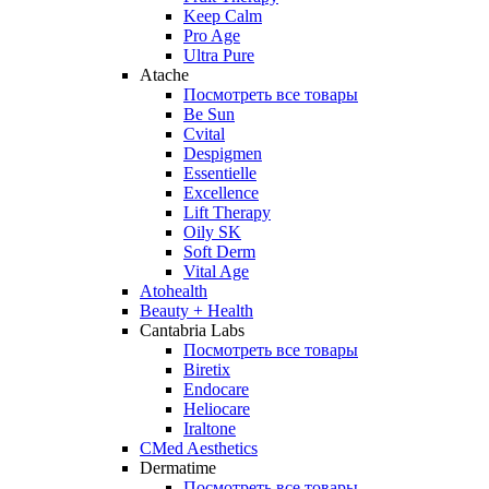
Keep Calm
Pro Age
Ultra Pure
Atache
Посмотреть все товары
Be Sun
Cvital
Despigmen
Essentielle
Excellence
Lift Therapy
Oily SK
Soft Derm
Vital Age
Atohealth
Beauty + Health
Cantabria Labs
Посмотреть все товары
Biretix
Endocare
Heliocare
Iraltone
CMed Aesthetics
Dermatime
Посмотреть все товары