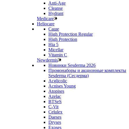
Anti‑Age
Cleanse
Hydrant
Medicare
Heliocare
Саше
High Protection Regular
High Protection
Hia 5
Micellar
Vitamin C
Newdermis
Новинки Sesderma 2026
Промонаборы и акционные комплекты
Sesderma (Сесдерма)
Acglicolic
Acnises Young
Atopises
Azelac
BTSeS
C‑Vit
Celulex
Daeses
Dryses
Exoses