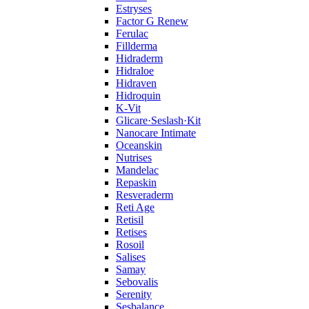
Estryses
Factor G Renew
Ferulac
Fillderma
Hidraderm
Hidraloe
Hidraven
Hidroquin
K-Vit
Glicare·Seslash·Kit
Nanocare Intimate
Oceanskin
Nutrises
Mandelac
Repaskin
Resveraderm
Reti Age
Retisil
Retises
Rosoil
Salises
Samay
Sebovalis
Serenity
Sesbalance