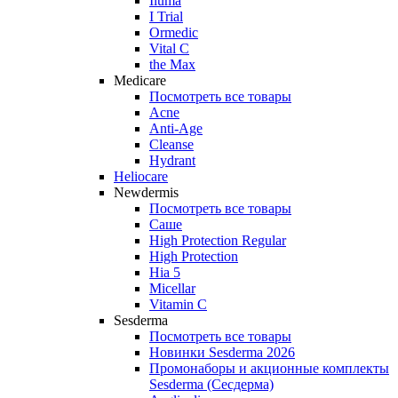
Iluma
I Trial
Ormedic
Vital C
the Max
Medicare
Посмотреть все товары
Acne
Anti‑Age
Cleanse
Hydrant
Heliocare
Newdermis
Посмотреть все товары
Саше
High Protection Regular
High Protection
Hia 5
Micellar
Vitamin C
Sesderma
Посмотреть все товары
Новинки Sesderma 2026
Промонаборы и акционные комплекты
Sesderma (Сесдерма)