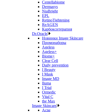
Centellabiome
Dermasys
NiaBright
EPL
RetinoTightening
ReAGEN
Карбокситерапия
Dr.Oracle
Новинки Image Skincare
Промонаборы
Ageless
Ageless+
Biome+
Clear Cell
Daily prevention
I Beauty
I Mask
Image MD
Iluma
I Trial
Ormedic
Vital C
the Max
Image Skincare
Acne