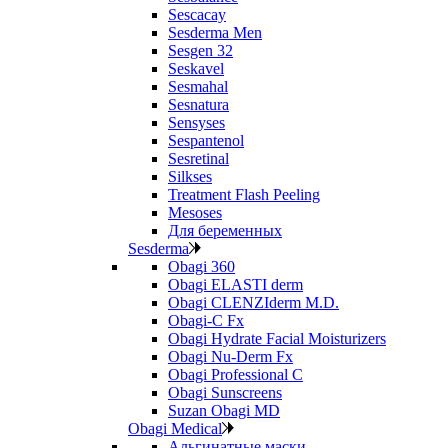
Sescacay
Sesderma Men
Sesgen 32
Seskavel
Sesmahal
Sesnatura
Sensyses
Sespantenol
Sesretinal
Silkses
Treatment Flash Peeling
Mesoses
Для беременных
Sesderma
Obagi 360
Obagi ELASTI derm
Obagi CLENZIderm M.D.
Obagi-C Fx
Obagi Hydrate Facial Moisturizers
Obagi Nu-Derm Fx
Obagi Professional C
Obagi Sunscreens
Suzan Obagi MD
Obagi Medical
Альгинатные маски