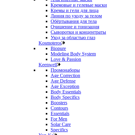
Кремовые и гелевые маски
Кремы и гели для лица
Линия по уходу за телом
Обёртывания для тела
Очищение и тонизация
Сыворотки и концентраты
Уход за областью глаз
Kosmoteros
Biopure
Modeling Body System
Love & Passion
Keenwell
Промонаборы
Age Correction
Age Defense
Age Exception
Body Essentials
Body Specifics
Boosters
Contours
Essentials
For Men
Solar Care
Specifics