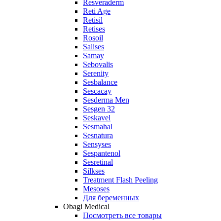
Resveraderm
Reti Age
Retisil
Retises
Rosoil
Salises
Samay
Sebovalis
Serenity
Sesbalance
Sescacay
Sesderma Men
Sesgen 32
Seskavel
Sesmahal
Sesnatura
Sensyses
Sespantenol
Sesretinal
Silkses
Treatment Flash Peeling
Mesoses
Для беременных
Obagi Medical
Посмотреть все товары