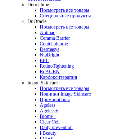
Dermatime
Посмотреть все товары
Специальные продукты
Dr.Oracle
Посмотреть все товары
Antibac
Cerama Barrier
Centellabiome
Dermasys
NiaBright
EPL
RetinoTightening
ReAGEN
Карбокситерапия
Image Skincare
Посмотреть все товары
Новинки Image Skincare
Промонаборы
Ageless
Ageless+
Biome+
Clear Cell
Daily prevention
I Beauty
I Mask