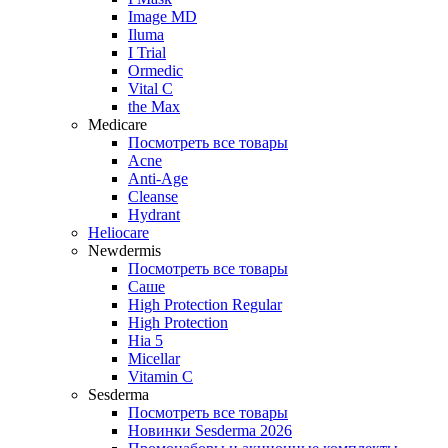
Image MD
Iluma
I Trial
Ormedic
Vital C
the Max
Medicare
Посмотреть все товары
Acne
Anti‑Age
Cleanse
Hydrant
Heliocare
Newdermis
Посмотреть все товары
Саше
High Protection Regular
High Protection
Hia 5
Micellar
Vitamin C
Sesderma
Посмотреть все товары
Новинки Sesderma 2026