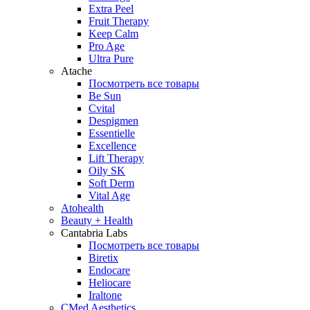
Extra Peel
Fruit Therapy
Keep Calm
Pro Age
Ultra Pure
Atache
Посмотреть все товары
Be Sun
Cvital
Despigmen
Essentielle
Excellence
Lift Therapy
Oily SK
Soft Derm
Vital Age
Atohealth
Beauty + Health
Cantabria Labs
Посмотреть все товары
Biretix
Endocare
Heliocare
Iraltone
CMed Aesthetics