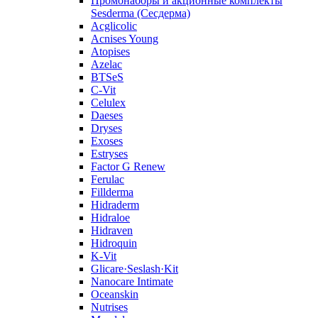
Промонаборы и акционные комплекты
Sesderma (Сесдерма)
Acglicolic
Acnises Young
Atopises
Azelac
BTSeS
C‑Vit
Celulex
Daeses
Dryses
Exoses
Estryses
Factor G Renew
Ferulac
Fillderma
Hidraderm
Hidraloe
Hidraven
Hidroquin
K-Vit
Glicare·Seslash·Kit
Nanocare Intimate
Oceanskin
Nutrises