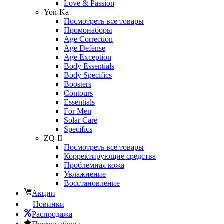
Love & Passion
Yon-Ka
Посмотреть все товары
Промонаборы
Age Correction
Age Defense
Age Exception
Body Essentials
Body Specifics
Boosters
Contours
Essentials
For Men
Solar Care
Specifics
ZQ-II
Посмотреть все товары
Корректирующие средства
Проблемная кожа
Увлажнение
Восстановление
Акции
Новинки
Распродажа