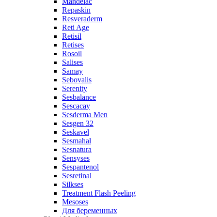
Mandelac
Repaskin
Resveraderm
Reti Age
Retisil
Retises
Rosoil
Salises
Samay
Sebovalis
Serenity
Sesbalance
Sescacay
Sesderma Men
Sesgen 32
Seskavel
Sesmahal
Sesnatura
Sensyses
Sespantenol
Sesretinal
Silkses
Treatment Flash Peeling
Mesoses
Для беременных