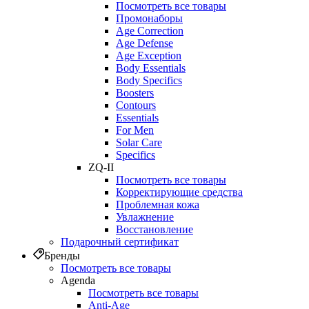
Посмотреть все товары
Промонаборы
Age Correction
Age Defense
Age Exception
Body Essentials
Body Specifics
Boosters
Contours
Essentials
For Men
Solar Care
Specifics
ZQ-II
Посмотреть все товары
Корректирующие средства
Проблемная кожа
Увлажнение
Восстановление
Подарочный сертификат
Бренды
Посмотреть все товары
Agenda
Посмотреть все товары
Anti‑Age