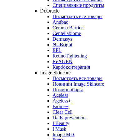
Специальные продукты
Dr.Oracle
Посмотреть все товары
Antibac
Cerama Barrier
Centellabiome
Dermasys
NiaBright
EPL
RetinoTightening
ReAGEN
Карбокситерапия
Image Skincare
Посмотреть все товары
Новинки Image Skincare
Промонаборы
Ageless
Ageless+
Biome+
Clear Cell
Daily prevention
I Beauty
I Mask
Image MD