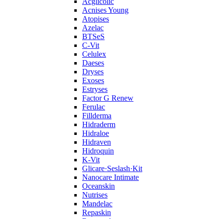
Acglicolic
Acnises Young
Atopises
Azelac
BTSeS
C‑Vit
Celulex
Daeses
Dryses
Exoses
Estryses
Factor G Renew
Ferulac
Fillderma
Hidraderm
Hidraloe
Hidraven
Hidroquin
K-Vit
Glicare·Seslash·Kit
Nanocare Intimate
Oceanskin
Nutrises
Mandelac
Repaskin