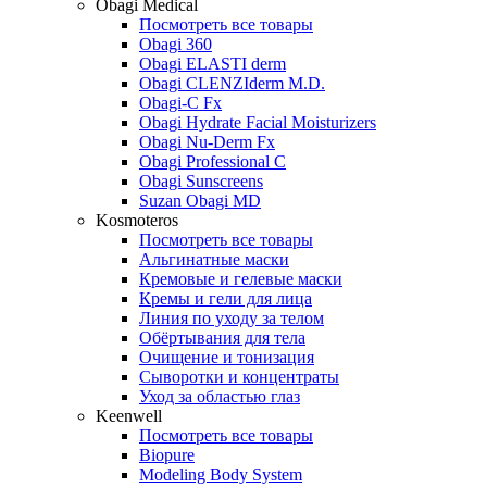
Obagi Medical
Посмотреть все товары
Obagi 360
Obagi ELASTI derm
Obagi CLENZIderm M.D.
Obagi-C Fx
Obagi Hydrate Facial Moisturizers
Obagi Nu-Derm Fx
Obagi Professional C
Obagi Sunscreens
Suzan Obagi MD
Kosmoteros
Посмотреть все товары
Альгинатные маски
Кремовые и гелевые маски
Кремы и гели для лица
Линия по уходу за телом
Обёртывания для тела
Очищение и тонизация
Сыворотки и концентраты
Уход за областью глаз
Keenwell
Посмотреть все товары
Biopure
Modeling Body System