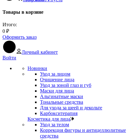
Товары в корзине
Итого:
0
₽
Оформить заказ
Личный кабинет
Войти
Новинки
Уход за лицом
Очищение лица
Уход за зоной глаз и губ
Маски для лица
Альгинатные маски
Тональные средства
Для ухода за шеей и декольте
Карбокситерапия
Косметика для лица
Уход за телом
Коррекция фигуры и антицеллюлитные
средства