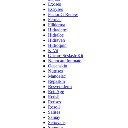
Exoses
Estryses
Factor G Renew
Ferulac
Fillderma
Hidraderm
Hidraloe
Hidraven
Hidroquin
K-Vit
Glicare·Seslash·Kit
Nanocare Intimate
Oceanskin
Nutrises
Mandelac
Repaskin
Resveraderm
Reti Age
Retisil
Retises
Rosoil
Salises
Samay
Sebovalis
Serenity