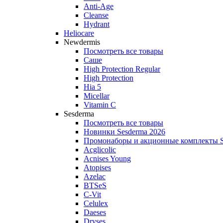
Anti‑Age
Cleanse
Hydrant
Heliocare
Newdermis
Посмотреть все товары
Саше
High Protection Regular
High Protection
Hia 5
Micellar
Vitamin C
Sesderma
Посмотреть все товары
Новинки Sesderma 2026
Промонаборы и акционные комплекты S
Acglicolic
Acnises Young
Atopises
Azelac
BTSeS
C‑Vit
Celulex
Daeses
Dryses