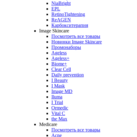
NiaBright
EPL
RetinoTightening
ReAGEN
Карбокситерапия
Image Skincare
Посмотреть все товары
Новинки Image Skincare
Промонаборы
Ageless
Ageless+
Biome+
Clear Cell
Daily prevention
I Beauty
I Mask
Image MD
Iluma
I Trial
Ormedic
Vital C
the Max
Medicare
Посмотреть все товары
Acne