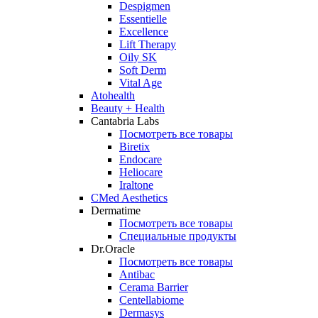
Despigmen
Essentielle
Excellence
Lift Therapy
Oily SK
Soft Derm
Vital Age
Atohealth
Beauty + Health
Cantabria Labs
Посмотреть все товары
Biretix
Endocare
Heliocare
Iraltone
CMed Aesthetics
Dermatime
Посмотреть все товары
Специальные продукты
Dr.Oracle
Посмотреть все товары
Antibac
Cerama Barrier
Centellabiome
Dermasys