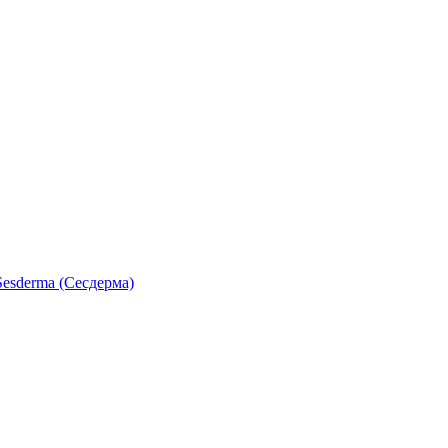
esderma (Сесдерма)