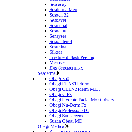
Sescacay
Sesderma Men
Sesgen 32
Seskavel
Sesmahal
Sesnatura
Sensyses
Sespantenol
Sesretinal
Silkses
Treatment Flash Peeling
Mesoses
Для беременных
Sesderma
Obagi 360
Obagi ELASTI derm
Obagi CLENZIderm M.D.
Obagi-C Fx
Obagi Hydrate Facial Moisturizers
Obagi Nu-Derm Fx
Obagi Professional C
Obagi Sunscreens
Suzan Obagi MD
Obagi Medical
Альгинатные маски