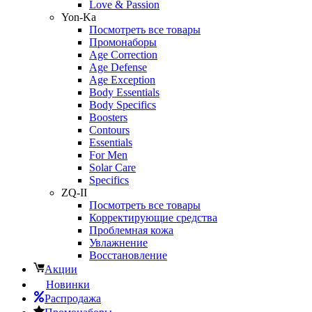
Love & Passion
Yon-Ka
Посмотреть все товары
Промонаборы
Age Correction
Age Defense
Age Exception
Body Essentials
Body Specifics
Boosters
Contours
Essentials
For Men
Solar Care
Specifics
ZQ-II
Посмотреть все товары
Корректирующие средства
Проблемная кожа
Увлажнение
Восстановление
Акции
Новинки
Распродажа