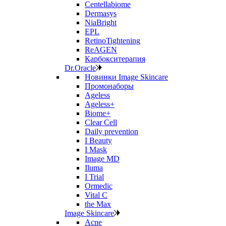
Centellabiome
Dermasys
NiaBright
EPL
RetinoTightening
ReAGEN
Карбокситерапия
Dr.Oracle
Новинки Image Skincare
Промонаборы
Ageless
Ageless+
Biome+
Clear Cell
Daily prevention
I Beauty
I Mask
Image MD
Iluma
I Trial
Ormedic
Vital C
the Max
Image Skincare
Acne