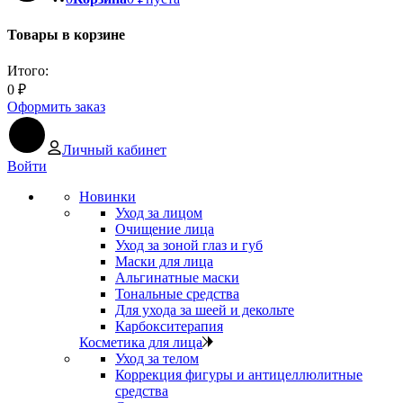
Товары в корзине
Итого:
0
₽
Оформить заказ
Личный кабинет
Войти
Новинки
Уход за лицом
Очищение лица
Уход за зоной глаз и губ
Маски для лица
Альгинатные маски
Тональные средства
Для ухода за шеей и декольте
Карбокситерапия
Косметика для лица
Уход за телом
Коррекция фигуры и антицеллюлитные
средства