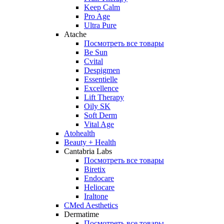
Keep Calm
Pro Age
Ultra Pure
Atache
Посмотреть все товары
Be Sun
Cvital
Despigmen
Essentielle
Excellence
Lift Therapy
Oily SK
Soft Derm
Vital Age
Atohealth
Beauty + Health
Cantabria Labs
Посмотреть все товары
Biretix
Endocare
Heliocare
Iraltone
CMed Aesthetics
Dermatime
Посмотреть все товары