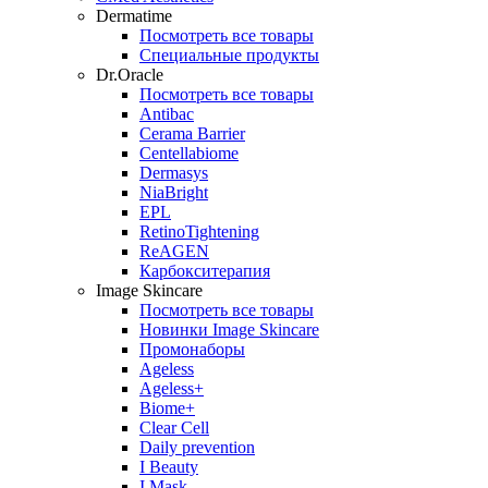
Dermatime
Посмотреть все товары
Специальные продукты
Dr.Oracle
Посмотреть все товары
Antibac
Cerama Barrier
Centellabiome
Dermasys
NiaBright
EPL
RetinoTightening
ReAGEN
Карбокситерапия
Image Skincare
Посмотреть все товары
Новинки Image Skincare
Промонаборы
Ageless
Ageless+
Biome+
Clear Cell
Daily prevention
I Beauty
I Mask