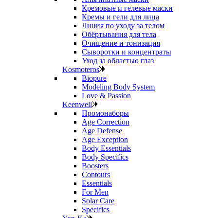
Кремовые и гелевые маски
Кремы и гели для лица
Линия по уходу за телом
Обёртывания для тела
Очищение и тонизация
Сыворотки и концентраты
Уход за областью глаз
Kosmoteros
Biopure
Modeling Body System
Love & Passion
Keenwell
Промонаборы
Age Correction
Age Defense
Age Exception
Body Essentials
Body Specifics
Boosters
Contours
Essentials
For Men
Solar Care
Specifics