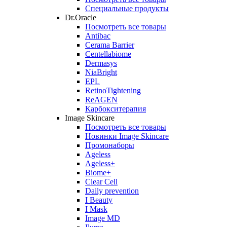
Специальные продукты
Dr.Oracle
Посмотреть все товары
Antibac
Cerama Barrier
Centellabiome
Dermasys
NiaBright
EPL
RetinoTightening
ReAGEN
Карбокситерапия
Image Skincare
Посмотреть все товары
Новинки Image Skincare
Промонаборы
Ageless
Ageless+
Biome+
Clear Cell
Daily prevention
I Beauty
I Mask
Image MD