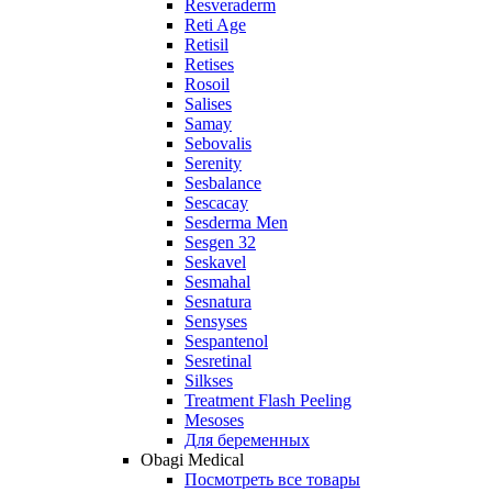
Resveraderm
Reti Age
Retisil
Retises
Rosoil
Salises
Samay
Sebovalis
Serenity
Sesbalance
Sescacay
Sesderma Men
Sesgen 32
Seskavel
Sesmahal
Sesnatura
Sensyses
Sespantenol
Sesretinal
Silkses
Treatment Flash Peeling
Mesoses
Для беременных
Obagi Medical
Посмотреть все товары