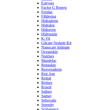
Estryses
Factor G Renew
Ferulac
Fillderma
Hidraderm
Hidraloe
Hidraven
Hidroquin
K-Vit
Glicare·Seslash·Kit
Nanocare Intimate
Oceanskin
Nutrises
Mandelac
Repaskin
Resveraderm
Reti Age
Retisil
Retises
Rosoil
Salises
Samay
Sebovalis
Serenity
Sesbalance