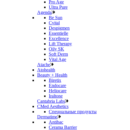
Pro Age
Ultra Pure
Agenda
Be Sun
Cvital
Despigmen
Essentielle
Excellence
Lift Therapy
Oily SK
Soft Derm
Vital Age
Atache
Atohealth
Beauty + Health
Biretix
Endocare
Heliocare
Iraltone
Cantabria Labs
CMed Aesthetics
Специальные продукты
Dermatime
Antibac
Cerama Barrier