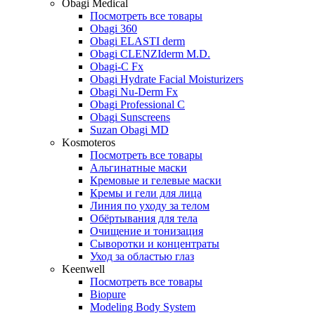
Obagi Medical
Посмотреть все товары
Obagi 360
Obagi ELASTI derm
Obagi CLENZIderm M.D.
Obagi-C Fx
Obagi Hydrate Facial Moisturizers
Obagi Nu-Derm Fx
Obagi Professional C
Obagi Sunscreens
Suzan Obagi MD
Kosmoteros
Посмотреть все товары
Альгинатные маски
Кремовые и гелевые маски
Кремы и гели для лица
Линия по уходу за телом
Обёртывания для тела
Очищение и тонизация
Сыворотки и концентраты
Уход за областью глаз
Keenwell
Посмотреть все товары
Biopure
Modeling Body System