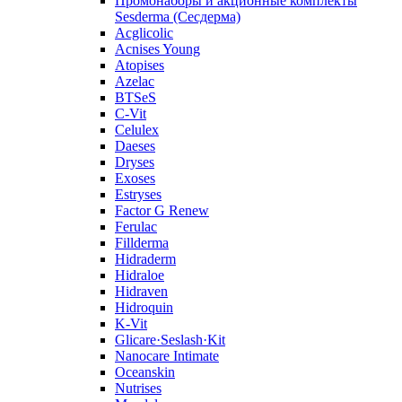
Промонаборы и акционные комплекты
Sesderma (Сесдерма)
Acglicolic
Acnises Young
Atopises
Azelac
BTSeS
C‑Vit
Celulex
Daeses
Dryses
Exoses
Estryses
Factor G Renew
Ferulac
Fillderma
Hidraderm
Hidraloe
Hidraven
Hidroquin
K-Vit
Glicare·Seslash·Kit
Nanocare Intimate
Oceanskin
Nutrises