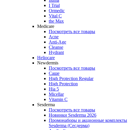
Iluma
I Trial
Ormedic
Vital C
the Max
Medicare
Посмотреть все товары
Acne
Anti‑Age
Cleanse
Hydrant
Heliocare
Newdermis
Посмотреть все товары
Саше
High Protection Regular
High Protection
Hia 5
Micellar
Vitamin C
Sesderma
Посмотреть все товары
Новинки Sesderma 2026
Промонаборы и акционные комплекты
Sesderma (Сесдерма)