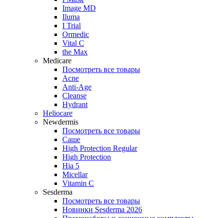
Image MD
Iluma
I Trial
Ormedic
Vital C
the Max
Medicare
Посмотреть все товары
Acne
Anti‑Age
Cleanse
Hydrant
Heliocare
Newdermis
Посмотреть все товары
Саше
High Protection Regular
High Protection
Hia 5
Micellar
Vitamin C
Sesderma
Посмотреть все товары
Новинки Sesderma 2026