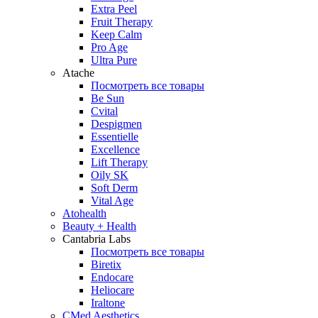
Extra Peel
Fruit Therapy
Keep Calm
Pro Age
Ultra Pure
Atache
Посмотреть все товары
Be Sun
Cvital
Despigmen
Essentielle
Excellence
Lift Therapy
Oily SK
Soft Derm
Vital Age
Atohealth
Beauty + Health
Cantabria Labs
Посмотреть все товары
Biretix
Endocare
Heliocare
Iraltone
CMed Aesthetics