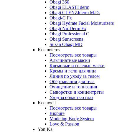
Obagi 360
Obagi ELASTI derm
Obagi CLENZIderm M.D.
Obagi-C Fx
Obagi Hydrate Facial Moisturizers
Obagi Nu-Derm Fx
Obagi Professional C
Obagi Sunscreens
Suzan Obagi MD
Kosmoteros
Посмотреть все товары
Альгинатные маски
Кремовые и гелевые маски
Кремы и гели для лица
Линия по уходу за телом
Обёртывания для тела
Очищение и тонизация
Сыворотки и концентраты
Уход за областью глаз
Keenwell
Посмотреть все товары
Biopure
Modeling Body System
Love & Passion
Yon-Ka