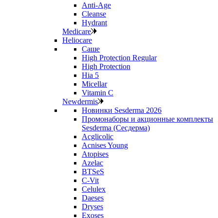
Anti‑Age
Cleanse
Hydrant
Medicare
Heliocare
Саше
High Protection Regular
High Protection
Hia 5
Micellar
Vitamin C
Newdermis
Новинки Sesderma 2026
Промонаборы и акционные комплекты
Sesderma (Сесдерма)
Acglicolic
Acnises Young
Atopises
Azelac
BTSeS
C‑Vit
Celulex
Daeses
Dryses
Exoses