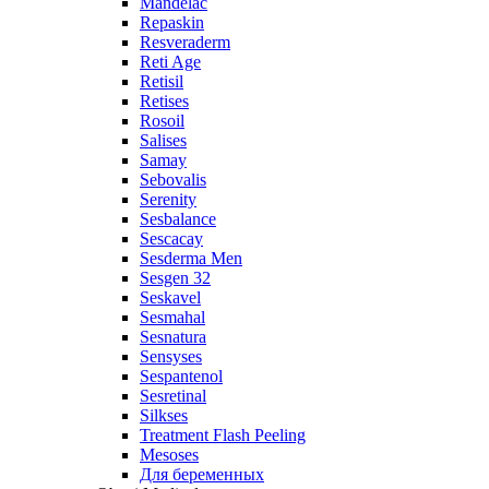
Mandelac
Repaskin
Resveraderm
Reti Age
Retisil
Retises
Rosoil
Salises
Samay
Sebovalis
Serenity
Sesbalance
Sescacay
Sesderma Men
Sesgen 32
Seskavel
Sesmahal
Sesnatura
Sensyses
Sespantenol
Sesretinal
Silkses
Treatment Flash Peeling
Mesoses
Для беременных