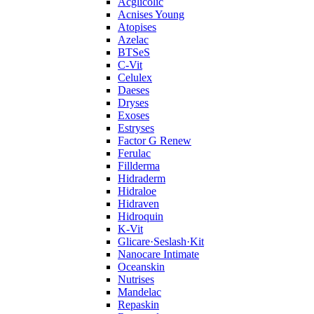
Acglicolic
Acnises Young
Atopises
Azelac
BTSeS
C‑Vit
Celulex
Daeses
Dryses
Exoses
Estryses
Factor G Renew
Ferulac
Fillderma
Hidraderm
Hidraloe
Hidraven
Hidroquin
K-Vit
Glicare·Seslash·Kit
Nanocare Intimate
Oceanskin
Nutrises
Mandelac
Repaskin