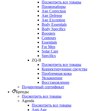
Посмотреть все товары
Промонаборы
Age Correction
Age Defense
Age Exception
Body Essentials
Body Specifics
Boosters
Contours
Essentials
For Men
Solar Care
Specifics
ZQ-II
Посмотреть все товары
Корректирующие средства
Проблемная кожа
Увлажнение
Восстановление
Подарочный сертификат
Бренды
Посмотреть все товары
Agenda
Посмотреть все товары
Anti‑Age