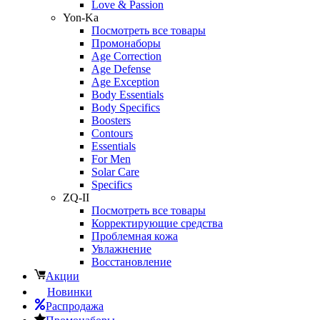
Love & Passion
Yon-Ka
Посмотреть все товары
Промонаборы
Age Correction
Age Defense
Age Exception
Body Essentials
Body Specifics
Boosters
Contours
Essentials
For Men
Solar Care
Specifics
ZQ-II
Посмотреть все товары
Корректирующие средства
Проблемная кожа
Увлажнение
Восстановление
Акции
Новинки
Распродажа