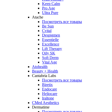
Keep Calm
Pro Age
Ultra Pure
Atache
Посмотреть все товары
Be Sun
Cvital
Despigmen
Essentielle
Excellence
Lift Therapy
Oily SK
Soft Derm
Vital Age
Atohealth
Beauty + Health
Cantabria Labs
Посмотреть все товары
Biretix
Endocare
Heliocare
Iraltone
CMed Aesthetics
Dermatime
Посмотреть все товары