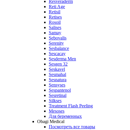
Resveraderm
Reti Age
Retisil
Retises
Rosoil
Salises
Samay
Sebovalis
Serenity
Sesbalance
Sescacay
Sesderma Men
Sesgen 32
Seskavel
Sesmahal
Sesnatura
Sensyses
Sespantenol
Sesretinal
Silkses
Treatment Flash Peeling
Mesoses
Для беременных
Obagi Medical
Посмотреть все товары