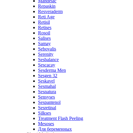
Mandelac
Repaskin
Resveraderm
Reti Age
Retisil
Retises
Rosoil
Salises
Samay
Sebovalis
Serenity
Sesbalance
Sescacay
Sesderma Men
Sesgen 32
Seskavel
Sesmahal
Sesnatura
Sensyses
Sespantenol
Sesretinal
Silkses
Treatment Flash Peeling
Mesoses
Для беременных