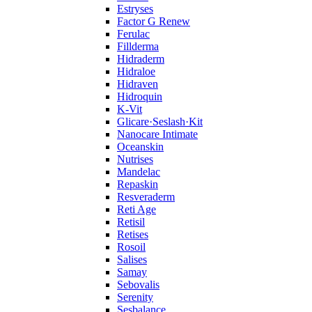
Estryses
Factor G Renew
Ferulac
Fillderma
Hidraderm
Hidraloe
Hidraven
Hidroquin
K-Vit
Glicare·Seslash·Kit
Nanocare Intimate
Oceanskin
Nutrises
Mandelac
Repaskin
Resveraderm
Reti Age
Retisil
Retises
Rosoil
Salises
Samay
Sebovalis
Serenity
Sesbalance