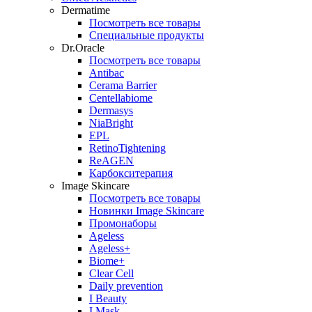
Dermatime
Посмотреть все товары
Специальные продукты
Dr.Oracle
Посмотреть все товары
Antibac
Cerama Barrier
Centellabiome
Dermasys
NiaBright
EPL
RetinoTightening
ReAGEN
Карбокситерапия
Image Skincare
Посмотреть все товары
Новинки Image Skincare
Промонаборы
Ageless
Ageless+
Biome+
Clear Cell
Daily prevention
I Beauty
I Mask