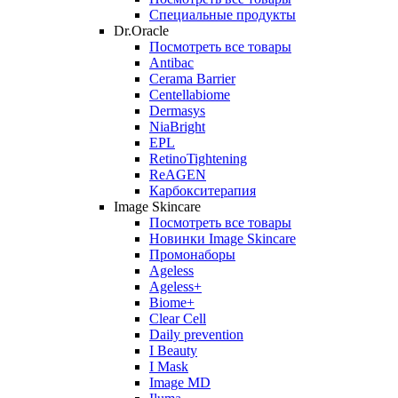
Специальные продукты
Dr.Oracle
Посмотреть все товары
Antibac
Cerama Barrier
Centellabiome
Dermasys
NiaBright
EPL
RetinoTightening
ReAGEN
Карбокситерапия
Image Skincare
Посмотреть все товары
Новинки Image Skincare
Промонаборы
Ageless
Ageless+
Biome+
Clear Cell
Daily prevention
I Beauty
I Mask
Image MD