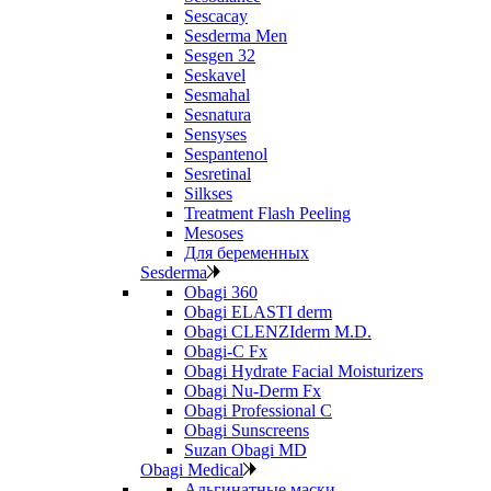
Sescacay
Sesderma Men
Sesgen 32
Seskavel
Sesmahal
Sesnatura
Sensyses
Sespantenol
Sesretinal
Silkses
Treatment Flash Peeling
Mesoses
Для беременных
Sesderma
Obagi 360
Obagi ELASTI derm
Obagi CLENZIderm M.D.
Obagi-C Fx
Obagi Hydrate Facial Moisturizers
Obagi Nu-Derm Fx
Obagi Professional C
Obagi Sunscreens
Suzan Obagi MD
Obagi Medical
Альгинатные маски