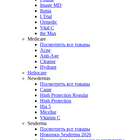
Image MD
Iluma
I Trial
Ormedic
Vital C
the Max
Medicare
Посмотреть все товары
Acne
Anti‑Age
Cleanse
Hydrant
Heliocare
Newdermis
Посмотреть все товары
Саше
High Protection Regular
High Protection
Hia 5
Micellar
Vitamin C
Sesderma
Посмотреть все товары
Новинки Sesderma 2026