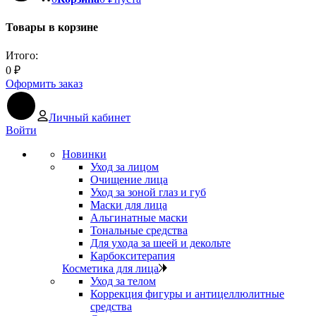
Товары в корзине
Итого:
0
₽
Оформить заказ
Личный кабинет
Войти
Новинки
Уход за лицом
Очищение лица
Уход за зоной глаз и губ
Маски для лица
Альгинатные маски
Тональные средства
Для ухода за шеей и декольте
Карбокситерапия
Косметика для лица
Уход за телом
Коррекция фигуры и антицеллюлитные
средства