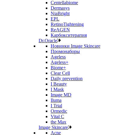
Centellabiome
Dermasys
NiaBright
EPL
RetinoTightening
ReAGEN
Карбокситерапия
Dr.Oracle
Новинки Image Skincare
Промонаборы
Ageless
Ageless+
Biome+
Clear Cell
Daily prevention
I Beauty
I Mask
Image MD
Iluma
I Trial
Ormedic
Vital C
the Max
Image Skincare
Acne