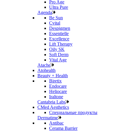
Pro Age
Ultra Pure
Agenda
Be Sun
Cvital
Despigmen
Essentielle
Excellence
Lift Therapy
Oily SK
Soft Derm
Vital Age
Atache
Atohealth
Beauty + Health
Biretix
Endocare
Heliocare
Iraltone
Cantabria Labs
CMed Aesthetics
Специальные продукты
Dermatime
Antibac
Cerama Barrier