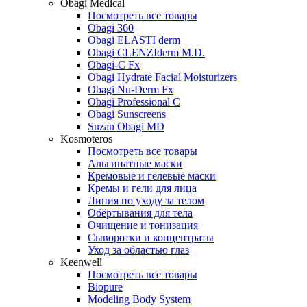
Obagi Medical
Посмотреть все товары
Obagi 360
Obagi ELASTI derm
Obagi CLENZIderm M.D.
Obagi-C Fx
Obagi Hydrate Facial Moisturizers
Obagi Nu-Derm Fx
Obagi Professional C
Obagi Sunscreens
Suzan Obagi MD
Kosmoteros
Посмотреть все товары
Альгинатные маски
Кремовые и гелевые маски
Кремы и гели для лица
Линия по уходу за телом
Обёртывания для тела
Очищение и тонизация
Сыворотки и концентраты
Уход за областью глаз
Keenwell
Посмотреть все товары
Biopure
Modeling Body System