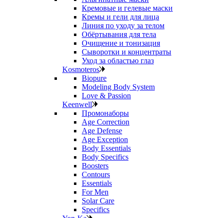
Кремовые и гелевые маски
Кремы и гели для лица
Линия по уходу за телом
Обёртывания для тела
Очищение и тонизация
Сыворотки и концентраты
Уход за областью глаз
Kosmoteros
Biopure
Modeling Body System
Love & Passion
Keenwell
Промонаборы
Age Correction
Age Defense
Age Exception
Body Essentials
Body Specifics
Boosters
Contours
Essentials
For Men
Solar Care
Specifics