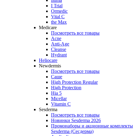
Iluma
I Trial
Ormedic
Vital C
the Max
Medicare
Посмотреть все товары
Acne
Anti‑Age
Cleanse
Hydrant
Heliocare
Newdermis
Посмотреть все товары
Саше
High Protection Regular
High Protection
Hia 5
Micellar
Vitamin C
Sesderma
Посмотреть все товары
Новинки Sesderma 2026
Промонаборы и акционные комплекты
Sesderma (Сесдерма)