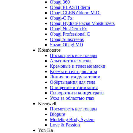
Obagi 360
Obagi ELASTI derm
Obagi CLENZIderm M.D.
Obagi-C Fx
Obagi Hydrate Facial Moisturizers
Obagi Nu-Derm Fx
Obagi Professional C
Obagi Sunscreens
Suzan Obagi MD
Kosmoteros
Посмотреть все товары
Альгинатные маски
Кремовые и гелевые маски
Кремы и гели для лица
Линия по уходу за телом
Обёртывания для тела
Очищение и тонизация
Сыворотки и концентраты
Уход за областью глаз
Keenwell
Посмотреть все товары
Biopure
Modeling Body System
Love & Passion
Yon-Ka