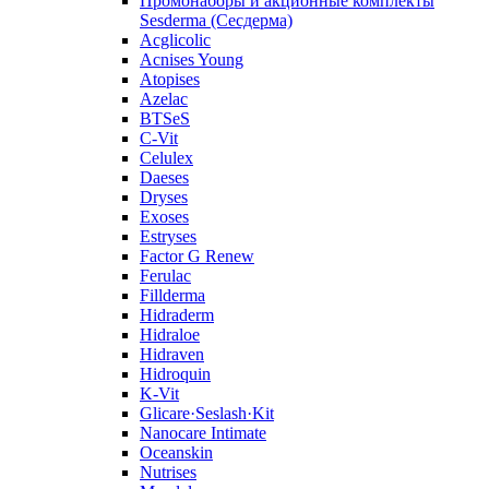
Промонаборы и акционные комплекты
Sesderma (Сесдерма)
Acglicolic
Acnises Young
Atopises
Azelac
BTSeS
C‑Vit
Celulex
Daeses
Dryses
Exoses
Estryses
Factor G Renew
Ferulac
Fillderma
Hidraderm
Hidraloe
Hidraven
Hidroquin
K-Vit
Glicare·Seslash·Kit
Nanocare Intimate
Oceanskin
Nutrises