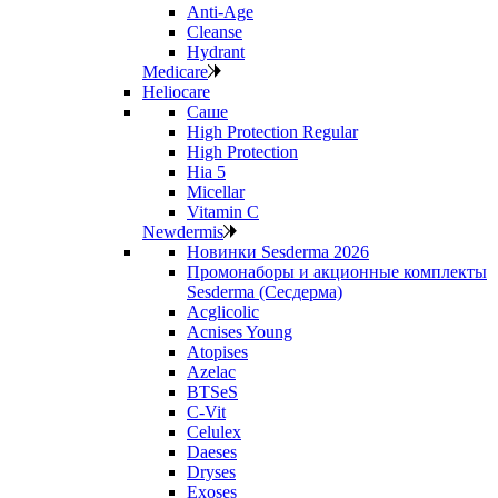
Anti‑Age
Cleanse
Hydrant
Medicare
Heliocare
Саше
High Protection Regular
High Protection
Hia 5
Micellar
Vitamin C
Newdermis
Новинки Sesderma 2026
Промонаборы и акционные комплекты
Sesderma (Сесдерма)
Acglicolic
Acnises Young
Atopises
Azelac
BTSeS
C‑Vit
Celulex
Daeses
Dryses
Exoses