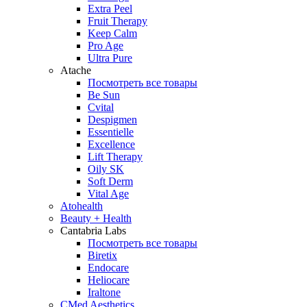
Extra Peel
Fruit Therapy
Keep Calm
Pro Age
Ultra Pure
Atache
Посмотреть все товары
Be Sun
Cvital
Despigmen
Essentielle
Excellence
Lift Therapy
Oily SK
Soft Derm
Vital Age
Atohealth
Beauty + Health
Cantabria Labs
Посмотреть все товары
Biretix
Endocare
Heliocare
Iraltone
CMed Aesthetics