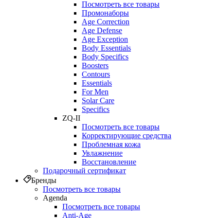
Посмотреть все товары
Промонаборы
Age Correction
Age Defense
Age Exception
Body Essentials
Body Specifics
Boosters
Contours
Essentials
For Men
Solar Care
Specifics
ZQ-II
Посмотреть все товары
Корректирующие средства
Проблемная кожа
Увлажнение
Восстановление
Подарочный сертификат
Бренды
Посмотреть все товары
Agenda
Посмотреть все товары
Anti‑Age