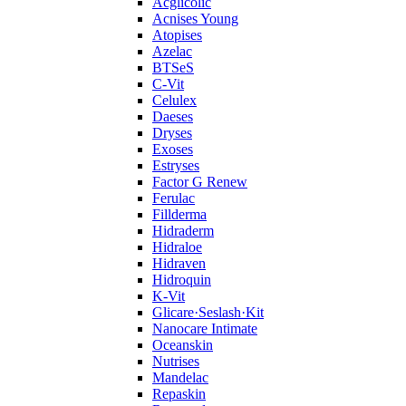
Acglicolic
Acnises Young
Atopises
Azelac
BTSeS
C‑Vit
Celulex
Daeses
Dryses
Exoses
Estryses
Factor G Renew
Ferulac
Fillderma
Hidraderm
Hidraloe
Hidraven
Hidroquin
K-Vit
Glicare·Seslash·Kit
Nanocare Intimate
Oceanskin
Nutrises
Mandelac
Repaskin