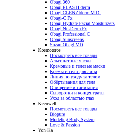
Obagi 360
Obagi ELASTI derm
Obagi CLENZIderm M.D.
Obagi-C Fx
Obagi Hydrate Facial Moisturizers
Obagi Nu-Derm Fx
Obagi Professional C
Obagi Sunscreens
Suzan Obagi MD
Kosmoteros
Посмотреть все товары
Альгинатные маски
Кремовые и гелевые маски
Кремы и гели для лица
Линия по уходу за телом
Обёртывания для тела
Очищение и тонизация
Сыворотки и концентраты
Уход за областью глаз
Keenwell
Посмотреть все товары
Biopure
Modeling Body System
Love & Passion
Yon-Ka