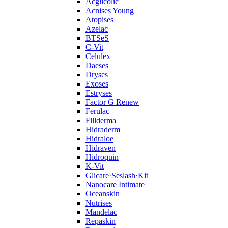
Acglicolic
Acnises Young
Atopises
Azelac
BTSeS
C‑Vit
Celulex
Daeses
Dryses
Exoses
Estryses
Factor G Renew
Ferulac
Fillderma
Hidraderm
Hidraloe
Hidraven
Hidroquin
K-Vit
Glicare·Seslash·Kit
Nanocare Intimate
Oceanskin
Nutrises
Mandelac
Repaskin