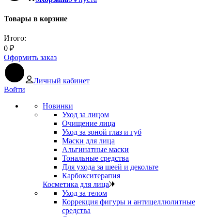
Товары в корзине
Итого:
0
₽
Оформить заказ
Личный кабинет
Войти
Новинки
Уход за лицом
Очищение лица
Уход за зоной глаз и губ
Маски для лица
Альгинатные маски
Тональные средства
Для ухода за шеей и декольте
Карбокситерапия
Косметика для лица
Уход за телом
Коррекция фигуры и антицеллюлитные
средства