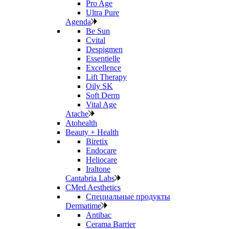
Pro Age
Ultra Pure
Agenda
Be Sun
Cvital
Despigmen
Essentielle
Excellence
Lift Therapy
Oily SK
Soft Derm
Vital Age
Atache
Atohealth
Beauty + Health
Biretix
Endocare
Heliocare
Iraltone
Cantabria Labs
CMed Aesthetics
Специальные продукты
Dermatime
Antibac
Cerama Barrier