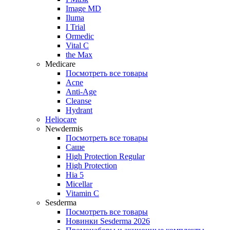
Image MD
Iluma
I Trial
Ormedic
Vital C
the Max
Medicare
Посмотреть все товары
Acne
Anti‑Age
Cleanse
Hydrant
Heliocare
Newdermis
Посмотреть все товары
Саше
High Protection Regular
High Protection
Hia 5
Micellar
Vitamin C
Sesderma
Посмотреть все товары
Новинки Sesderma 2026