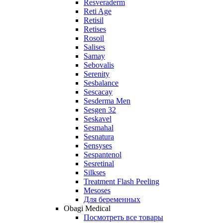
Resveraderm
Reti Age
Retisil
Retises
Rosoil
Salises
Samay
Sebovalis
Serenity
Sesbalance
Sescacay
Sesderma Men
Sesgen 32
Seskavel
Sesmahal
Sesnatura
Sensyses
Sespantenol
Sesretinal
Silkses
Treatment Flash Peeling
Mesoses
Для беременных
Obagi Medical
Посмотреть все товары