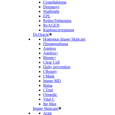
Centellabiome
Dermasys
NiaBright
EPL
RetinoTightening
ReAGEN
Карбокситерапия
Dr.Oracle
Новинки Image Skincare
Промонаборы
Ageless
Ageless+
Biome+
Clear Cell
Daily prevention
I Beauty
I Mask
Image MD
Iluma
I Trial
Ormedic
Vital C
the Max
Image Skincare
Acne