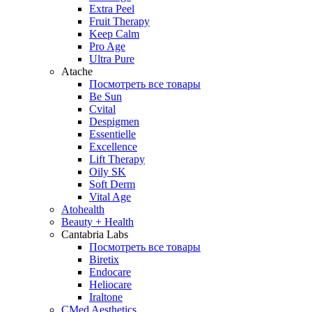
Extra Peel
Fruit Therapy
Keep Calm
Pro Age
Ultra Pure
Atache
Посмотреть все товары
Be Sun
Cvital
Despigmen
Essentielle
Excellence
Lift Therapy
Oily SK
Soft Derm
Vital Age
Atohealth
Beauty + Health
Cantabria Labs
Посмотреть все товары
Biretix
Endocare
Heliocare
Iraltone
CMed Aesthetics