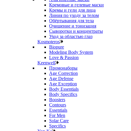
Кремовые и гелевые маски
Кремы и гели для лица
Линия по уходу за телом
Обёртывания для тела
Очищение и тонизация
Сыворотки и концентраты
Уход за областью глаз
Kosmoteros
Biopure
Modeling Body System
Love & Passion
Keenwell
Промонаборы
Age Correction
Age Defense
Age Exception
Body Essentials
Body Specifics
Boosters
Contours
Essentials
For Men
Solar Care
Specifics