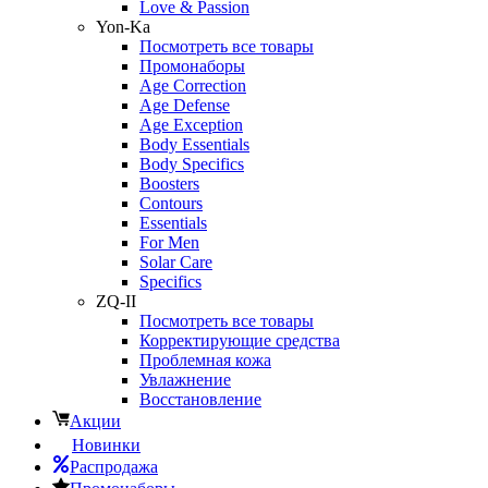
Love & Passion
Yon-Ka
Посмотреть все товары
Промонаборы
Age Correction
Age Defense
Age Exception
Body Essentials
Body Specifics
Boosters
Contours
Essentials
For Men
Solar Care
Specifics
ZQ-II
Посмотреть все товары
Корректирующие средства
Проблемная кожа
Увлажнение
Восстановление
Акции
Новинки
Распродажа