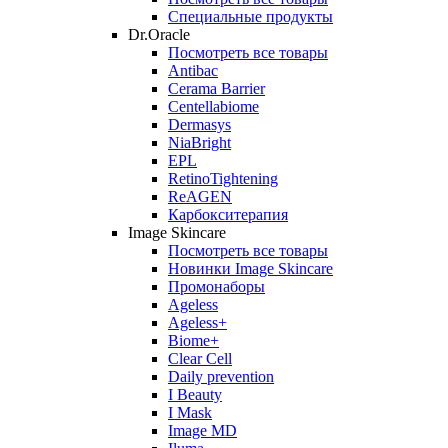
Специальные продукты
Dr.Oracle
Посмотреть все товары
Antibac
Cerama Barrier
Centellabiome
Dermasys
NiaBright
EPL
RetinoTightening
ReAGEN
Карбокситерапия
Image Skincare
Посмотреть все товары
Новинки Image Skincare
Промонаборы
Ageless
Ageless+
Biome+
Clear Cell
Daily prevention
I Beauty
I Mask
Image MD