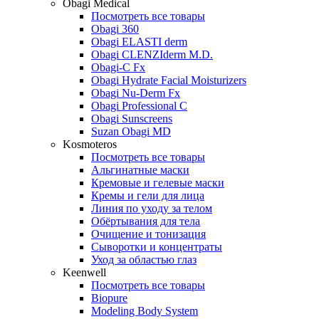
Obagi Medical
Посмотреть все товары
Obagi 360
Obagi ELASTI derm
Obagi CLENZIderm M.D.
Obagi-C Fx
Obagi Hydrate Facial Moisturizers
Obagi Nu-Derm Fx
Obagi Professional C
Obagi Sunscreens
Suzan Obagi MD
Kosmoteros
Посмотреть все товары
Альгинатные маски
Кремовые и гелевые маски
Кремы и гели для лица
Линия по уходу за телом
Обёртывания для тела
Очищение и тонизация
Сыворотки и концентраты
Уход за областью глаз
Keenwell
Посмотреть все товары
Biopure
Modeling Body System