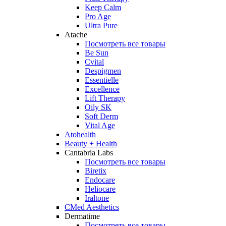
Keep Calm
Pro Age
Ultra Pure
Atache
Посмотреть все товары
Be Sun
Cvital
Despigmen
Essentielle
Excellence
Lift Therapy
Oily SK
Soft Derm
Vital Age
Atohealth
Beauty + Health
Cantabria Labs
Посмотреть все товары
Biretix
Endocare
Heliocare
Iraltone
CMed Aesthetics
Dermatime
Посмотреть все товары