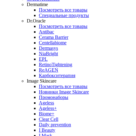
Dermatime
Посмотреть все товары
Специальные продукты
Dr.Oracle
Посмотреть все товары
Antibac
Cerama Barrier
Centellabiome
Dermasys
NiaBright
EPL
RetinoTightening
ReAGEN
Карбокситерапия
Image Skincare
Посмотреть все товары
Новинки Image Skincare
Промонаборы
Ageless
Ageless+
Biome+
Clear Cell
Daily prevention
I Beauty
I Mask