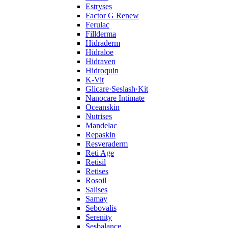
Estryses
Factor G Renew
Ferulac
Fillderma
Hidraderm
Hidraloe
Hidraven
Hidroquin
K-Vit
Glicare·Seslash·Kit
Nanocare Intimate
Oceanskin
Nutrises
Mandelac
Repaskin
Resveraderm
Reti Age
Retisil
Retises
Rosoil
Salises
Samay
Sebovalis
Serenity
Sesbalance