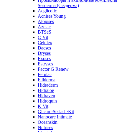
Промонаборы и акционные комплекты
Sesderma (Сесдерма)
Acglicolic
Acnises Young
Atopises
Azelac
BTSeS
C‑Vit
Celulex
Daeses
Dryses
Exoses
Estryses
Factor G Renew
Ferulac
Fillderma
Hidraderm
Hidraloe
Hidraven
Hidroquin
K-Vit
Glicare·Seslash·Kit
Nanocare Intimate
Oceanskin
Nutrises