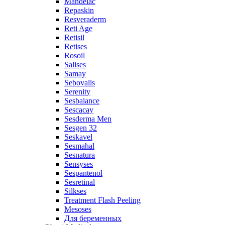
Mandelac
Repaskin
Resveraderm
Reti Age
Retisil
Retises
Rosoil
Salises
Samay
Sebovalis
Serenity
Sesbalance
Sescacay
Sesderma Men
Sesgen 32
Seskavel
Sesmahal
Sesnatura
Sensyses
Sespantenol
Sesretinal
Silkses
Treatment Flash Peeling
Mesoses
Для беременных