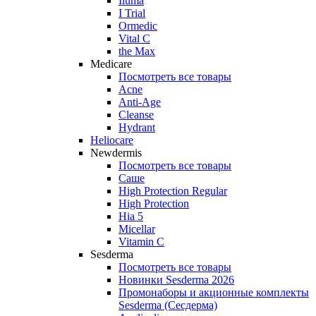
Iluma
I Trial
Ormedic
Vital C
the Max
Medicare
Посмотреть все товары
Acne
Anti‑Age
Cleanse
Hydrant
Heliocare
Newdermis
Посмотреть все товары
Саше
High Protection Regular
High Protection
Hia 5
Micellar
Vitamin C
Sesderma
Посмотреть все товары
Новинки Sesderma 2026
Промонаборы и акционные комплекты
Sesderma (Сесдерма)