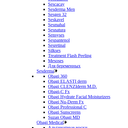
Sescacay
Sesderma Men
Sesgen 32
Seskavel
Sesmahal
Sesnatura
Sensyses
Sespantenol
Sesretinal
Silkses
Treatment Flash Peeling
Mesoses
Для беременных
Sesderma
Obagi 360
Obagi ELASTI derm
Obagi CLENZIderm M.D.
Obagi-C Fx
Obagi Hydrate Facial Moisturizers
Obagi Nu-Derm Fx
Obagi Professional C
Obagi Sunscreens
Suzan Obagi MD
Obagi Medical
Альгинатные маски