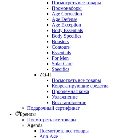
Посмотреть все товары
Промонаборы
Age Correction
Age Defense
Age Exception
Body Essentials
Body Specifics
Boosters
Contours
Essentials
For Men
Solar Care
Specifics
ZQ-II
Посмотреть все товары
Корректирующие средства
Проблемная кожа
Увлажнение
Восстановление
Подарочный сертификат
Бренды
Посмотреть все товары
Agenda
Посмотреть все товары
Anti‑Age