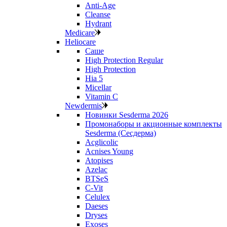
Anti‑Age
Cleanse
Hydrant
Medicare
Heliocare
Саше
High Protection Regular
High Protection
Hia 5
Micellar
Vitamin C
Newdermis
Новинки Sesderma 2026
Промонаборы и акционные комплекты
Sesderma (Сесдерма)
Acglicolic
Acnises Young
Atopises
Azelac
BTSeS
C‑Vit
Celulex
Daeses
Dryses
Exoses