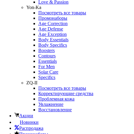
Love & Passion
Yon-Ka
Посмотреть все товары
Промонаборы
Age Correction
Age Defense
Age Exception
Body Essentials
Body Specifics
Boosters
Contours
Essentials
For Men
Solar Care
Specifics
ZQ-II
Посмотреть все товары
Корректирующие средства
Проблемная кожа
Увлажнение
Восстановление
Акции
Новинки
Распродажа