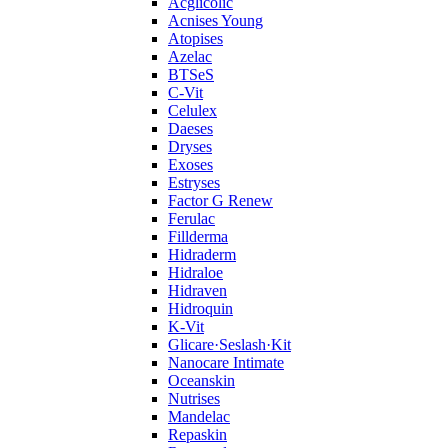
Acglicolic
Acnises Young
Atopises
Azelac
BTSeS
C‑Vit
Celulex
Daeses
Dryses
Exoses
Estryses
Factor G Renew
Ferulac
Fillderma
Hidraderm
Hidraloe
Hidraven
Hidroquin
K-Vit
Glicare·Seslash·Kit
Nanocare Intimate
Oceanskin
Nutrises
Mandelac
Repaskin