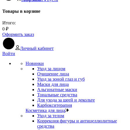
Товары в корзине
Итого:
0
₽
Оформить заказ
Личный кабинет
Войти
Новинки
Уход за лицом
Очищение лица
Уход за зоной глаз и губ
Маски для лица
Альгинатные маски
Тональные средства
Для ухода за шеей и декольте
Карбокситерапия
Косметика для лица
Уход за телом
Коррекция фигуры и антицеллюлитные
средства