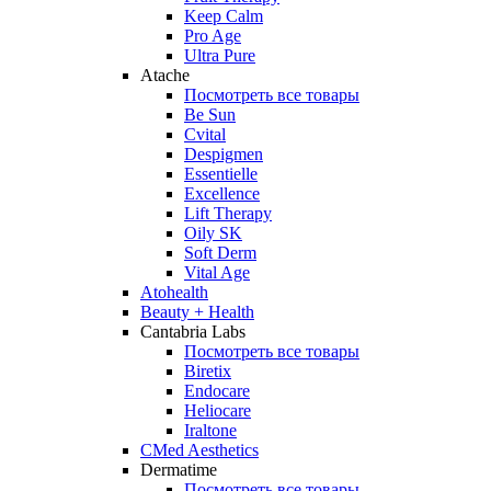
Keep Calm
Pro Age
Ultra Pure
Atache
Посмотреть все товары
Be Sun
Cvital
Despigmen
Essentielle
Excellence
Lift Therapy
Oily SK
Soft Derm
Vital Age
Atohealth
Beauty + Health
Cantabria Labs
Посмотреть все товары
Biretix
Endocare
Heliocare
Iraltone
CMed Aesthetics
Dermatime
Посмотреть все товары