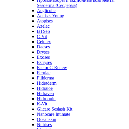
Промонаборы и акционные комплекты
Sesderma (Сесдерма)
Acglicolic
Acnises Young
Atopises
Azelac
BTSeS
C‑Vit
Celulex
Daeses
Dryses
Exoses
Estryses
Factor G Renew
Ferulac
Fillderma
Hidraderm
Hidraloe
Hidraven
Hidroquin
K-Vit
Glicare·Seslash·Kit
Nanocare Intimate
Oceanskin
Nutrises