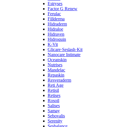
Estryses
Factor G Renew
Ferulac
Fillderma
Hidraderm
Hidraloe
Hidraven
Hidroquin
K-Vit
Glicare·Seslash·Kit
Nanocare Intimate
Oceanskin
Nutrises
Mandelac
Repaskin
Resveraderm
Reti Age
Retisil
Retises
Rosoil
Salises
Samay
Sebovalis
Serenity
Sesbalance