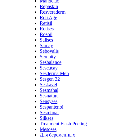
Mandelac
Repaskin
Resveraderm
Reti Age
Retisil
Retises
Rosoil
Salises
Samay
Sebovalis
Serenity
Sesbalance
Sescacay
Sesderma Men
Sesgen 32
Seskavel
Sesmahal
Sesnatura
Sensyses
Sespantenol
Sesretinal
Silkses
Treatment Flash Peeling
Mesoses
Для беременных