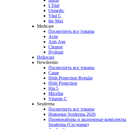
Iluma
I Trial
Ormedic
Vital C
the Max
Medicare
Посмотреть все товары
Acne
Anti‑Age
Cleanse
Hydrant
Heliocare
Newdermis
Посмотреть все товары
Саше
High Protection Regular
High Protection
Hia 5
Micellar
Vitamin C
Sesderma
Посмотреть все товары
Новинки Sesderma 2026
Промонаборы и акционные комплекты
Sesderma (Сесдерма)