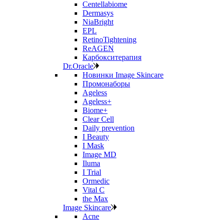
Centellabiome
Dermasys
NiaBright
EPL
RetinoTightening
ReAGEN
Карбокситерапия
Dr.Oracle
Новинки Image Skincare
Промонаборы
Ageless
Ageless+
Biome+
Clear Cell
Daily prevention
I Beauty
I Mask
Image MD
Iluma
I Trial
Ormedic
Vital C
the Max
Image Skincare
Acne