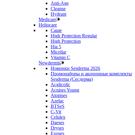
Anti‑Age
Cleanse
Hydrant
Medicare
Heliocare
Саше
High Protection Regular
High Protection
Hia 5
Micellar
Vitamin C
Newdermis
Новинки Sesderma 2026
Промонаборы и акционные комплекты
Sesderma (Сесдерма)
Acglicolic
Acnises Young
Atopises
Azelac
BTSeS
C‑Vit
Celulex
Daeses
Dryses
Exoses