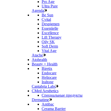
Pro Age
Ultra Pure
Agenda
Be Sun
Cvital
Despigmen
Essentielle
Excellence
Lift Therapy
Oily SK
Soft Derm
Vital Age
Atache
Atohealth
Beauty + Health
Biretix
Endocare
Heliocare
Iraltone
Cantabria Labs
CMed Aesthetics
Специальные продукты
Dermatime
Antibac
Cerama Barrier