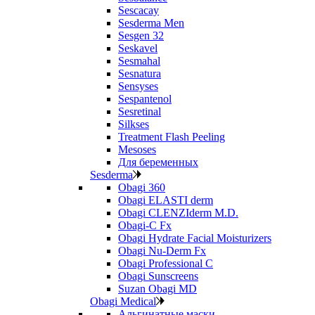
Sescacay
Sesderma Men
Sesgen 32
Seskavel
Sesmahal
Sesnatura
Sensyses
Sespantenol
Sesretinal
Silkses
Treatment Flash Peeling
Mesoses
Для беременных
Sesderma
Obagi 360
Obagi ELASTI derm
Obagi CLENZIderm M.D.
Obagi-C Fx
Obagi Hydrate Facial Moisturizers
Obagi Nu-Derm Fx
Obagi Professional C
Obagi Sunscreens
Suzan Obagi MD
Obagi Medical
Альгинатные маски