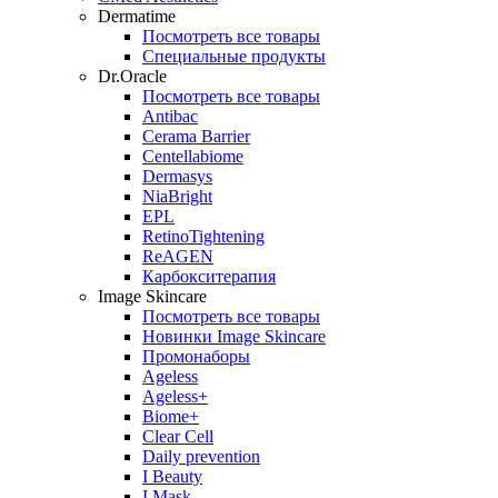
Dermatime
Посмотреть все товары
Специальные продукты
Dr.Oracle
Посмотреть все товары
Antibac
Cerama Barrier
Centellabiome
Dermasys
NiaBright
EPL
RetinoTightening
ReAGEN
Карбокситерапия
Image Skincare
Посмотреть все товары
Новинки Image Skincare
Промонаборы
Ageless
Ageless+
Biome+
Clear Cell
Daily prevention
I Beauty
I Mask