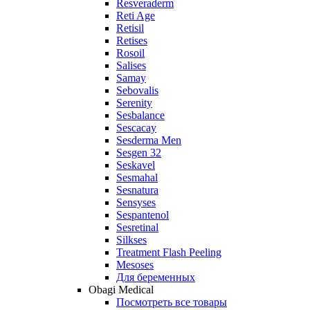
Resveraderm
Reti Age
Retisil
Retises
Rosoil
Salises
Samay
Sebovalis
Serenity
Sesbalance
Sescacay
Sesderma Men
Sesgen 32
Seskavel
Sesmahal
Sesnatura
Sensyses
Sespantenol
Sesretinal
Silkses
Treatment Flash Peeling
Mesoses
Для беременных
Obagi Medical
Посмотреть все товары