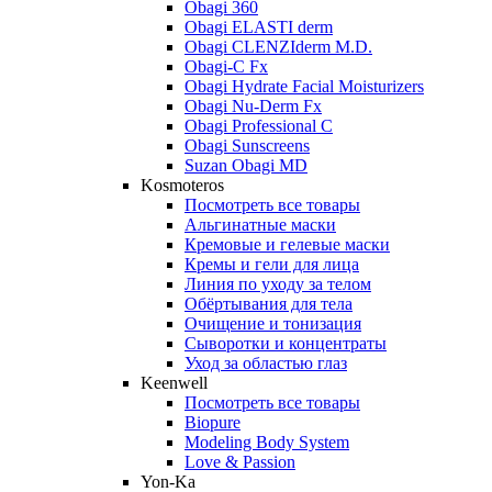
Obagi 360
Obagi ELASTI derm
Obagi CLENZIderm M.D.
Obagi-C Fx
Obagi Hydrate Facial Moisturizers
Obagi Nu-Derm Fx
Obagi Professional C
Obagi Sunscreens
Suzan Obagi MD
Kosmoteros
Посмотреть все товары
Альгинатные маски
Кремовые и гелевые маски
Кремы и гели для лица
Линия по уходу за телом
Обёртывания для тела
Очищение и тонизация
Сыворотки и концентраты
Уход за областью глаз
Keenwell
Посмотреть все товары
Biopure
Modeling Body System
Love & Passion
Yon-Ka