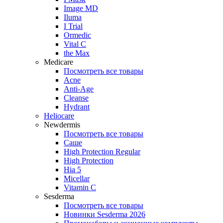
Image MD
Iluma
I Trial
Ormedic
Vital C
the Max
Medicare
Посмотреть все товары
Acne
Anti‑Age
Cleanse
Hydrant
Heliocare
Newdermis
Посмотреть все товары
Саше
High Protection Regular
High Protection
Hia 5
Micellar
Vitamin C
Sesderma
Посмотреть все товары
Новинки Sesderma 2026