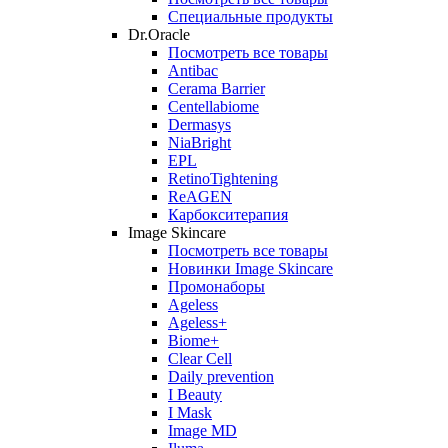
Специальные продукты
Dr.Oracle
Посмотреть все товары
Antibac
Cerama Barrier
Centellabiome
Dermasys
NiaBright
EPL
RetinoTightening
ReAGEN
Карбокситерапия
Image Skincare
Посмотреть все товары
Новинки Image Skincare
Промонаборы
Ageless
Ageless+
Biome+
Clear Cell
Daily prevention
I Beauty
I Mask
Image MD