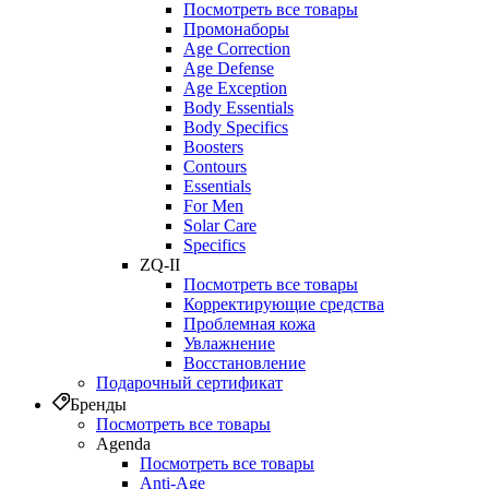
Посмотреть все товары
Промонаборы
Age Correction
Age Defense
Age Exception
Body Essentials
Body Specifics
Boosters
Contours
Essentials
For Men
Solar Care
Specifics
ZQ-II
Посмотреть все товары
Корректирующие средства
Проблемная кожа
Увлажнение
Восстановление
Подарочный сертификат
Бренды
Посмотреть все товары
Agenda
Посмотреть все товары
Anti‑Age