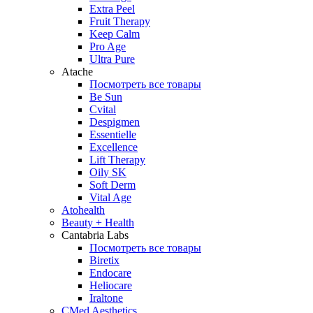
Extra Peel
Fruit Therapy
Keep Calm
Pro Age
Ultra Pure
Atache
Посмотреть все товары
Be Sun
Cvital
Despigmen
Essentielle
Excellence
Lift Therapy
Oily SK
Soft Derm
Vital Age
Atohealth
Beauty + Health
Cantabria Labs
Посмотреть все товары
Biretix
Endocare
Heliocare
Iraltone
CMed Aesthetics