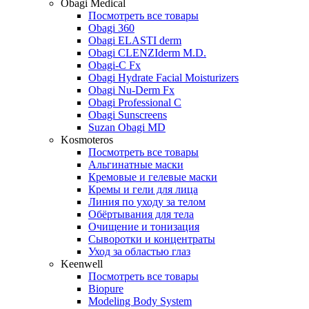
Obagi Medical
Посмотреть все товары
Obagi 360
Obagi ELASTI derm
Obagi CLENZIderm M.D.
Obagi-C Fx
Obagi Hydrate Facial Moisturizers
Obagi Nu-Derm Fx
Obagi Professional C
Obagi Sunscreens
Suzan Obagi MD
Kosmoteros
Посмотреть все товары
Альгинатные маски
Кремовые и гелевые маски
Кремы и гели для лица
Линия по уходу за телом
Обёртывания для тела
Очищение и тонизация
Сыворотки и концентраты
Уход за областью глаз
Keenwell
Посмотреть все товары
Biopure
Modeling Body System