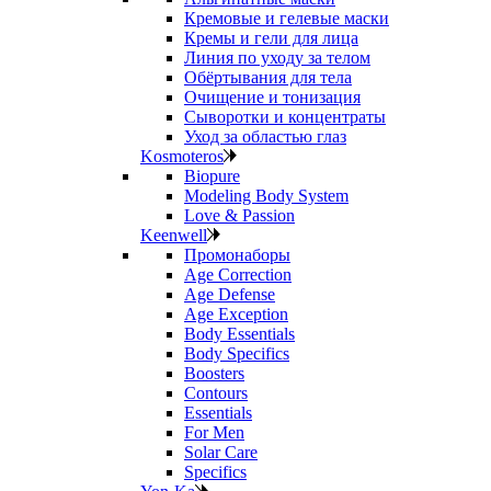
Кремовые и гелевые маски
Кремы и гели для лица
Линия по уходу за телом
Обёртывания для тела
Очищение и тонизация
Сыворотки и концентраты
Уход за областью глаз
Kosmoteros
Biopure
Modeling Body System
Love & Passion
Keenwell
Промонаборы
Age Correction
Age Defense
Age Exception
Body Essentials
Body Specifics
Boosters
Contours
Essentials
For Men
Solar Care
Specifics