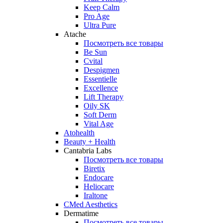
Keep Calm
Pro Age
Ultra Pure
Atache
Посмотреть все товары
Be Sun
Cvital
Despigmen
Essentielle
Excellence
Lift Therapy
Oily SK
Soft Derm
Vital Age
Atohealth
Beauty + Health
Cantabria Labs
Посмотреть все товары
Biretix
Endocare
Heliocare
Iraltone
CMed Aesthetics
Dermatime
Посмотреть все товары