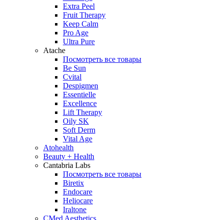
Extra Peel
Fruit Therapy
Keep Calm
Pro Age
Ultra Pure
Atache
Посмотреть все товары
Be Sun
Cvital
Despigmen
Essentielle
Excellence
Lift Therapy
Oily SK
Soft Derm
Vital Age
Atohealth
Beauty + Health
Cantabria Labs
Посмотреть все товары
Biretix
Endocare
Heliocare
Iraltone
CMed Aesthetics