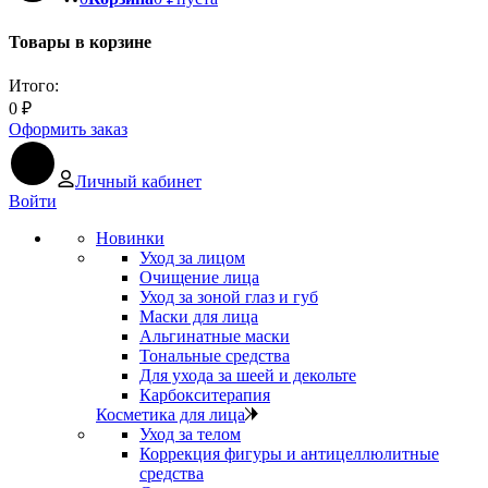
Товары в корзине
Итого:
0
₽
Оформить заказ
Личный кабинет
Войти
Новинки
Уход за лицом
Очищение лица
Уход за зоной глаз и губ
Маски для лица
Альгинатные маски
Тональные средства
Для ухода за шеей и декольте
Карбокситерапия
Косметика для лица
Уход за телом
Коррекция фигуры и антицеллюлитные
средства