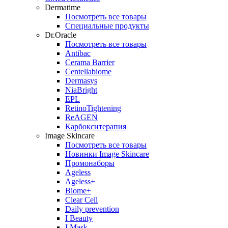
Dermatime
Посмотреть все товары
Специальные продукты
Dr.Oracle
Посмотреть все товары
Antibac
Cerama Barrier
Centellabiome
Dermasys
NiaBright
EPL
RetinoTightening
ReAGEN
Карбокситерапия
Image Skincare
Посмотреть все товары
Новинки Image Skincare
Промонаборы
Ageless
Ageless+
Biome+
Clear Cell
Daily prevention
I Beauty
I Mask