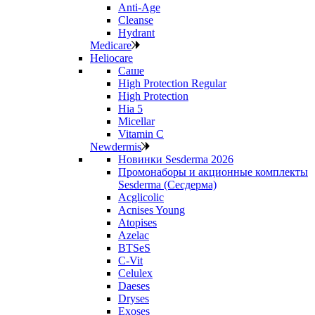
Anti‑Age
Cleanse
Hydrant
Medicare
Heliocare
Саше
High Protection Regular
High Protection
Hia 5
Micellar
Vitamin C
Newdermis
Новинки Sesderma 2026
Промонаборы и акционные комплекты
Sesderma (Сесдерма)
Acglicolic
Acnises Young
Atopises
Azelac
BTSeS
C‑Vit
Celulex
Daeses
Dryses
Exoses