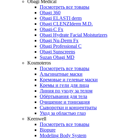
Obagi Medical
Посмотреть все товары
Obagi 360
Obagi ELASTI derm
Obagi CLENZIderm M.D.
Obagi-C Fx
Obagi Hydrate Facial Moisturizers
Obagi Nu-Derm Fx
Obagi Professional C
Obagi Sunscreens
Suzan Obagi MD
Kosmoteros
Посмотреть все товары
Альгинатные маски
Кремовые и гелевые маски
Кремы и гели для лица
Линия по уходу за телом
Обёртывания для тела
Очищение и тонизация
Сыворотки и концентраты
Уход за областью глаз
Keenwell
Посмотреть все товары
Biopure
Modeling Body System