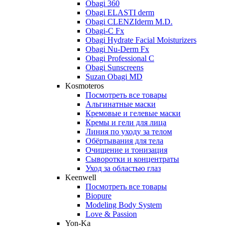
Obagi 360
Obagi ELASTI derm
Obagi CLENZIderm M.D.
Obagi-C Fx
Obagi Hydrate Facial Moisturizers
Obagi Nu-Derm Fx
Obagi Professional C
Obagi Sunscreens
Suzan Obagi MD
Kosmoteros
Посмотреть все товары
Альгинатные маски
Кремовые и гелевые маски
Кремы и гели для лица
Линия по уходу за телом
Обёртывания для тела
Очищение и тонизация
Сыворотки и концентраты
Уход за областью глаз
Keenwell
Посмотреть все товары
Biopure
Modeling Body System
Love & Passion
Yon-Ka