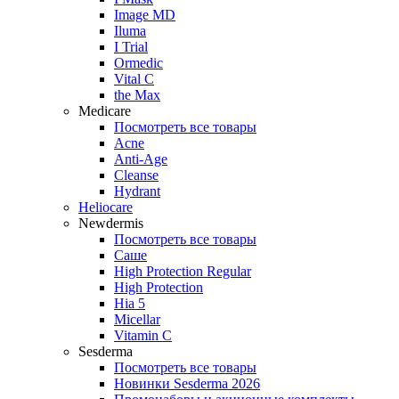
Image MD
Iluma
I Trial
Ormedic
Vital C
the Max
Medicare
Посмотреть все товары
Acne
Anti‑Age
Cleanse
Hydrant
Heliocare
Newdermis
Посмотреть все товары
Саше
High Protection Regular
High Protection
Hia 5
Micellar
Vitamin C
Sesderma
Посмотреть все товары
Новинки Sesderma 2026