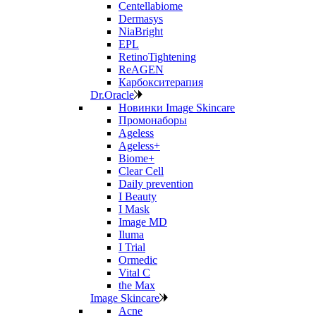
Centellabiome
Dermasys
NiaBright
EPL
RetinoTightening
ReAGEN
Карбокситерапия
Dr.Oracle
Новинки Image Skincare
Промонаборы
Ageless
Ageless+
Biome+
Clear Cell
Daily prevention
I Beauty
I Mask
Image MD
Iluma
I Trial
Ormedic
Vital C
the Max
Image Skincare
Acne