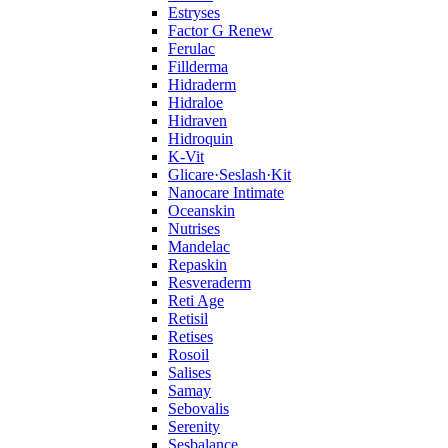
Estryses
Factor G Renew
Ferulac
Fillderma
Hidraderm
Hidraloe
Hidraven
Hidroquin
K-Vit
Glicare·Seslash·Kit
Nanocare Intimate
Oceanskin
Nutrises
Mandelac
Repaskin
Resveraderm
Reti Age
Retisil
Retises
Rosoil
Salises
Samay
Sebovalis
Serenity
Sesbalance