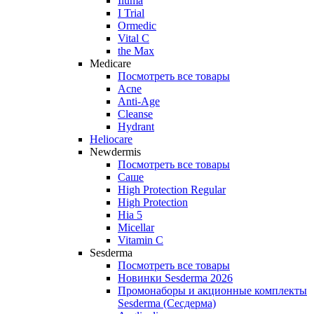
Iluma
I Trial
Ormedic
Vital C
the Max
Medicare
Посмотреть все товары
Acne
Anti‑Age
Cleanse
Hydrant
Heliocare
Newdermis
Посмотреть все товары
Саше
High Protection Regular
High Protection
Hia 5
Micellar
Vitamin C
Sesderma
Посмотреть все товары
Новинки Sesderma 2026
Промонаборы и акционные комплекты
Sesderma (Сесдерма)