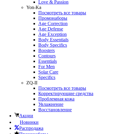
Love & Passion
Yon-Ka
Посмотреть все товары
Промонаборы
Age Correction
Age Defense
Age Exception
Body Essentials
Body Specifics
Boosters
Contours
Essentials
For Men
Solar Care
Specifics
ZQ-II
Посмотреть все товары
Корректирующие средства
Проблемная кожа
Увлажнение
Восстановление
Акции
Новинки
Распродажа