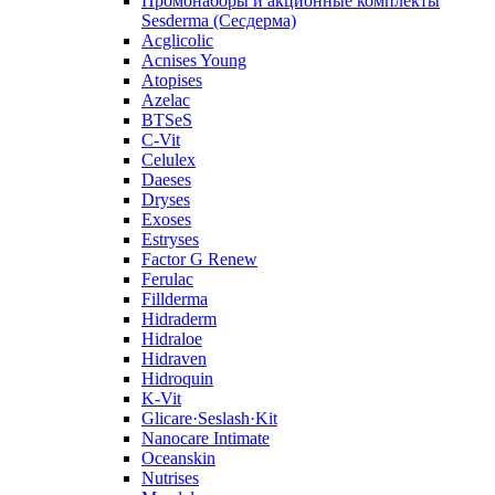
Промонаборы и акционные комплекты
Sesderma (Сесдерма)
Acglicolic
Acnises Young
Atopises
Azelac
BTSeS
C‑Vit
Celulex
Daeses
Dryses
Exoses
Estryses
Factor G Renew
Ferulac
Fillderma
Hidraderm
Hidraloe
Hidraven
Hidroquin
K-Vit
Glicare·Seslash·Kit
Nanocare Intimate
Oceanskin
Nutrises