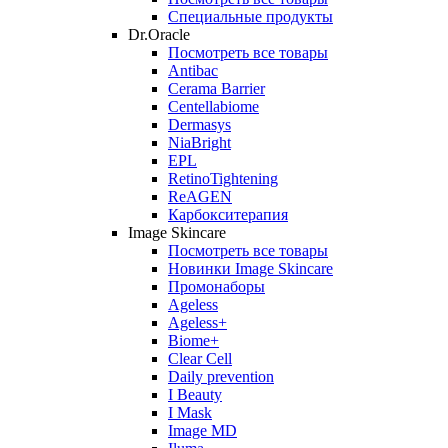
Специальные продукты
Dr.Oracle
Посмотреть все товары
Antibac
Cerama Barrier
Centellabiome
Dermasys
NiaBright
EPL
RetinoTightening
ReAGEN
Карбокситерапия
Image Skincare
Посмотреть все товары
Новинки Image Skincare
Промонаборы
Ageless
Ageless+
Biome+
Clear Cell
Daily prevention
I Beauty
I Mask
Image MD