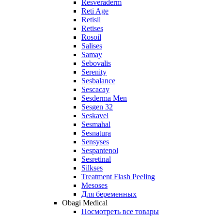
Resveraderm
Reti Age
Retisil
Retises
Rosoil
Salises
Samay
Sebovalis
Serenity
Sesbalance
Sescacay
Sesderma Men
Sesgen 32
Seskavel
Sesmahal
Sesnatura
Sensyses
Sespantenol
Sesretinal
Silkses
Treatment Flash Peeling
Mesoses
Для беременных
Obagi Medical
Посмотреть все товары