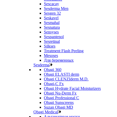
Sescacay
Sesderma Men
Sesgen 32
Seskavel
Sesmahal
Sesnatura
Sensyses
Sespantenol
Sesretinal
Silkses
Treatment Flash Peeling
Mesoses
Для беременных
Sesderma
Obagi 360
Obagi ELASTI derm
Obagi CLENZIderm M.D.
Obagi-C Fx
Obagi Hydrate Facial Moisturizers
Obagi Nu-Derm Fx
Obagi Professional C
Obagi Sunscreens
Suzan Obagi MD
Obagi Medical
Альгинатные маски