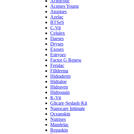
Acglicolic
Acnises Young
Atopises
Azelac
BTSeS
C‑Vit
Celulex
Daeses
Dryses
Exoses
Estryses
Factor G Renew
Ferulac
Fillderma
Hidraderm
Hidraloe
Hidraven
Hidroquin
K-Vit
Glicare·Seslash·Kit
Nanocare Intimate
Oceanskin
Nutrises
Mandelac
Repaskin