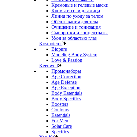
Кремовые и гелевые маски
Кремы и гели для лица
Линия по уходу за телом
Обёртывания для тела
Очищение и тонизация
Сыворотки и концентраты
Уход за областью глаз
Kosmoteros
Biopure
Modeling Body System
Love & Passion
Keenwell
Промонаборы
Age Correction
Age Defense
Age Exception
Body Essentials
Body Specifics
Boosters
Contours
Essentials
For Men
Solar Care
Specifics