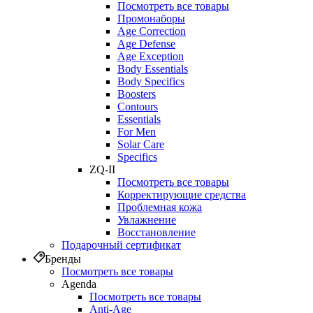
Посмотреть все товары
Промонаборы
Age Correction
Age Defense
Age Exception
Body Essentials
Body Specifics
Boosters
Contours
Essentials
For Men
Solar Care
Specifics
ZQ-II
Посмотреть все товары
Корректирующие средства
Проблемная кожа
Увлажнение
Восстановление
Подарочный сертификат
Бренды
Посмотреть все товары
Agenda
Посмотреть все товары
Anti‑Age