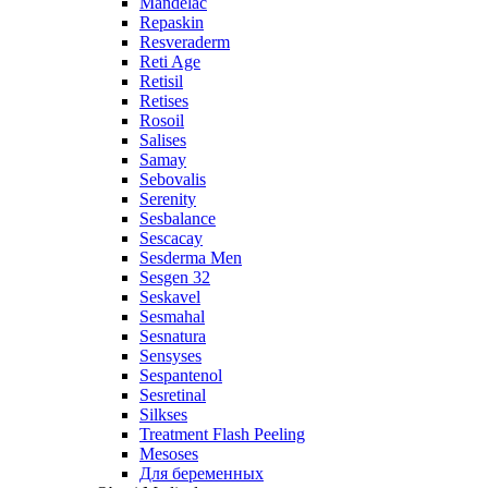
Mandelac
Repaskin
Resveraderm
Reti Age
Retisil
Retises
Rosoil
Salises
Samay
Sebovalis
Serenity
Sesbalance
Sescacay
Sesderma Men
Sesgen 32
Seskavel
Sesmahal
Sesnatura
Sensyses
Sespantenol
Sesretinal
Silkses
Treatment Flash Peeling
Mesoses
Для беременных