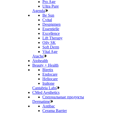
Pro Age
Ultra Pure
Agenda
Be Sun
Cvital
Despigmen
Essentielle
Excellence
Lift Therapy
Oily SK
Soft Derm
Vital Age
Atache
Atohealth
Beauty + Health
Biretix
Endocare
Heliocare
Iraltone
Cantabria Labs
CMed Aesthetics
Специальные продукты
Dermatime
Antibac
Cerama Barrier