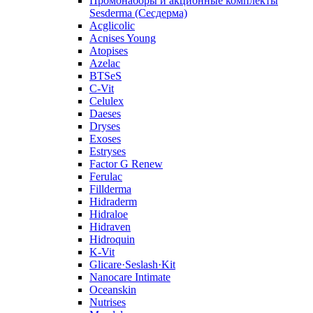
Промонаборы и акционные комплекты
Sesderma (Сесдерма)
Acglicolic
Acnises Young
Atopises
Azelac
BTSeS
C‑Vit
Celulex
Daeses
Dryses
Exoses
Estryses
Factor G Renew
Ferulac
Fillderma
Hidraderm
Hidraloe
Hidraven
Hidroquin
K-Vit
Glicare·Seslash·Kit
Nanocare Intimate
Oceanskin
Nutrises