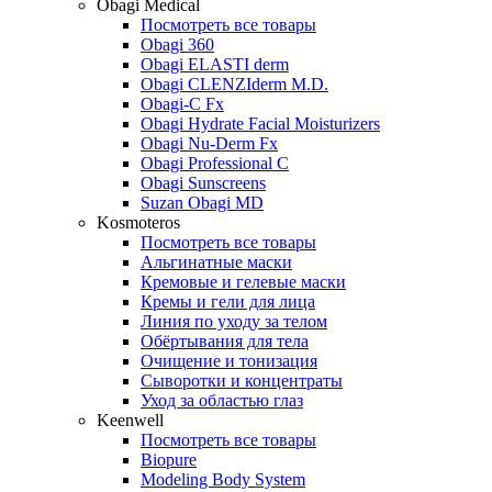
Obagi Medical
Посмотреть все товары
Obagi 360
Obagi ELASTI derm
Obagi CLENZIderm M.D.
Obagi-C Fx
Obagi Hydrate Facial Moisturizers
Obagi Nu-Derm Fx
Obagi Professional C
Obagi Sunscreens
Suzan Obagi MD
Kosmoteros
Посмотреть все товары
Альгинатные маски
Кремовые и гелевые маски
Кремы и гели для лица
Линия по уходу за телом
Обёртывания для тела
Очищение и тонизация
Сыворотки и концентраты
Уход за областью глаз
Keenwell
Посмотреть все товары
Biopure
Modeling Body System