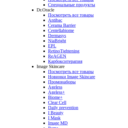
Специальные продукты
Dr.Oracle
Посмотреть все товары
Antibac
Cerama Barrier
Centellabiome
Dermasys
NiaBright
EPL
RetinoTightening
ReAGEN
Карбокситерапия
Image Skincare
Посмотреть все товары
Новинки Image Skincare
Промонаборы
Ageless
Ageless+
Biome+
Clear Cell
Daily prevention
I Beauty
I Mask
Image MD