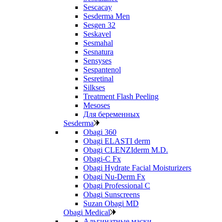
Sescacay
Sesderma Men
Sesgen 32
Seskavel
Sesmahal
Sesnatura
Sensyses
Sespantenol
Sesretinal
Silkses
Treatment Flash Peeling
Mesoses
Для беременных
Sesderma
Obagi 360
Obagi ELASTI derm
Obagi CLENZIderm M.D.
Obagi-C Fx
Obagi Hydrate Facial Moisturizers
Obagi Nu-Derm Fx
Obagi Professional C
Obagi Sunscreens
Suzan Obagi MD
Obagi Medical
Альгинатные маски