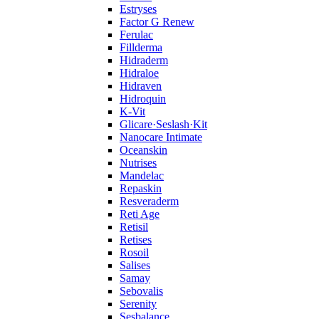
Estryses
Factor G Renew
Ferulac
Fillderma
Hidraderm
Hidraloe
Hidraven
Hidroquin
K-Vit
Glicare·Seslash·Kit
Nanocare Intimate
Oceanskin
Nutrises
Mandelac
Repaskin
Resveraderm
Reti Age
Retisil
Retises
Rosoil
Salises
Samay
Sebovalis
Serenity
Sesbalance