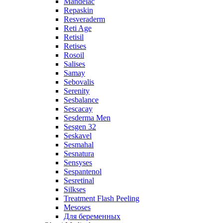
Mandelac
Repaskin
Resveraderm
Reti Age
Retisil
Retises
Rosoil
Salises
Samay
Sebovalis
Serenity
Sesbalance
Sescacay
Sesderma Men
Sesgen 32
Seskavel
Sesmahal
Sesnatura
Sensyses
Sespantenol
Sesretinal
Silkses
Treatment Flash Peeling
Mesoses
Для беременных