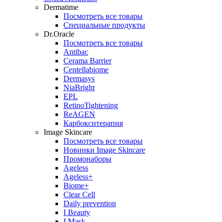
Dermatime
Посмотреть все товары
Специальные продукты
Dr.Oracle
Посмотреть все товары
Antibac
Cerama Barrier
Centellabiome
Dermasys
NiaBright
EPL
RetinoTightening
ReAGEN
Карбокситерапия
Image Skincare
Посмотреть все товары
Новинки Image Skincare
Промонаборы
Ageless
Ageless+
Biome+
Clear Cell
Daily prevention
I Beauty
I Mask