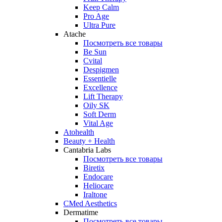
Keep Calm
Pro Age
Ultra Pure
Atache
Посмотреть все товары
Be Sun
Cvital
Despigmen
Essentielle
Excellence
Lift Therapy
Oily SK
Soft Derm
Vital Age
Atohealth
Beauty + Health
Cantabria Labs
Посмотреть все товары
Biretix
Endocare
Heliocare
Iraltone
CMed Aesthetics
Dermatime
Посмотреть все товары