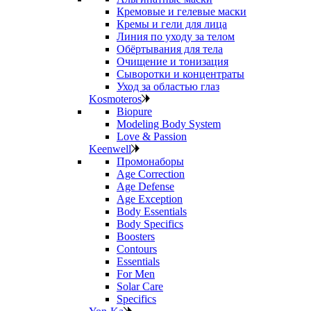
Кремовые и гелевые маски
Кремы и гели для лица
Линия по уходу за телом
Обёртывания для тела
Очищение и тонизация
Сыворотки и концентраты
Уход за областью глаз
Kosmoteros
Biopure
Modeling Body System
Love & Passion
Keenwell
Промонаборы
Age Correction
Age Defense
Age Exception
Body Essentials
Body Specifics
Boosters
Contours
Essentials
For Men
Solar Care
Specifics