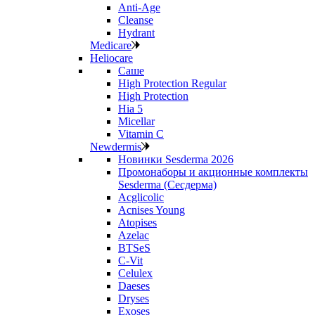
Anti‑Age
Cleanse
Hydrant
Medicare
Heliocare
Саше
High Protection Regular
High Protection
Hia 5
Micellar
Vitamin C
Newdermis
Новинки Sesderma 2026
Промонаборы и акционные комплекты
Sesderma (Сесдерма)
Acglicolic
Acnises Young
Atopises
Azelac
BTSeS
C‑Vit
Celulex
Daeses
Dryses
Exoses