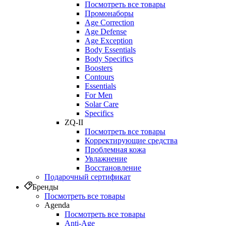
Посмотреть все товары
Промонаборы
Age Correction
Age Defense
Age Exception
Body Essentials
Body Specifics
Boosters
Contours
Essentials
For Men
Solar Care
Specifics
ZQ-II
Посмотреть все товары
Корректирующие средства
Проблемная кожа
Увлажнение
Восстановление
Подарочный сертификат
Бренды
Посмотреть все товары
Agenda
Посмотреть все товары
Anti‑Age