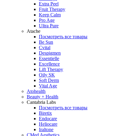
Extra Peel
Fruit Therapy
Keep Calm
Pro Age
Ultra Pure
Atache
Посмотреть все товары
Be Sun
Cvital
Despigmen
Essentielle
Excellence
Lift Therapy
Oily SK
Soft Derm
Vital Age
Atohealth
Beauty + Health
Cantabria Labs
Посмотреть все товары
Biretix
Endocare
Heliocare
Iraltone
CMed Aesthetics