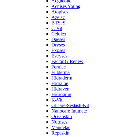
Acglicolic
Acnises Young
Atopises
Azelac
BTSeS
C‑Vit
Celulex
Daeses
Dryses
Exoses
Estryses
Factor G Renew
Ferulac
Fillderma
Hidraderm
Hidraloe
Hidraven
Hidroquin
K-Vit
Glicare·Seslash·Kit
Nanocare Intimate
Oceanskin
Nutrises
Mandelac
Repaskin