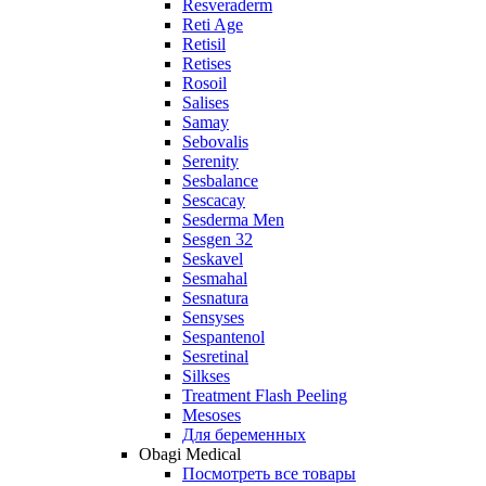
Resveraderm
Reti Age
Retisil
Retises
Rosoil
Salises
Samay
Sebovalis
Serenity
Sesbalance
Sescacay
Sesderma Men
Sesgen 32
Seskavel
Sesmahal
Sesnatura
Sensyses
Sespantenol
Sesretinal
Silkses
Treatment Flash Peeling
Mesoses
Для беременных
Obagi Medical
Посмотреть все товары