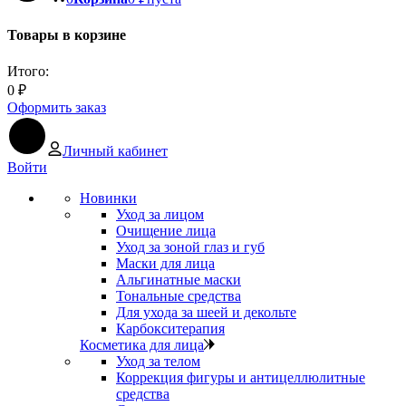
Товары в корзине
Итого:
0
₽
Оформить заказ
Личный кабинет
Войти
Новинки
Уход за лицом
Очищение лица
Уход за зоной глаз и губ
Маски для лица
Альгинатные маски
Тональные средства
Для ухода за шеей и декольте
Карбокситерапия
Косметика для лица
Уход за телом
Коррекция фигуры и антицеллюлитные
средства