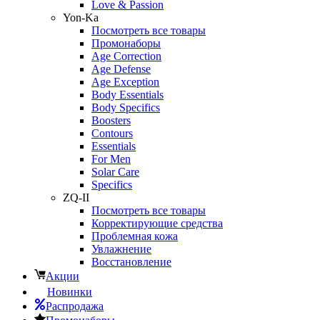
Love & Passion
Yon-Ka
Посмотреть все товары
Промонаборы
Age Correction
Age Defense
Age Exception
Body Essentials
Body Specifics
Boosters
Contours
Essentials
For Men
Solar Care
Specifics
ZQ-II
Посмотреть все товары
Корректирующие средства
Проблемная кожа
Увлажнение
Восстановление
Акции
Новинки
Распродажа