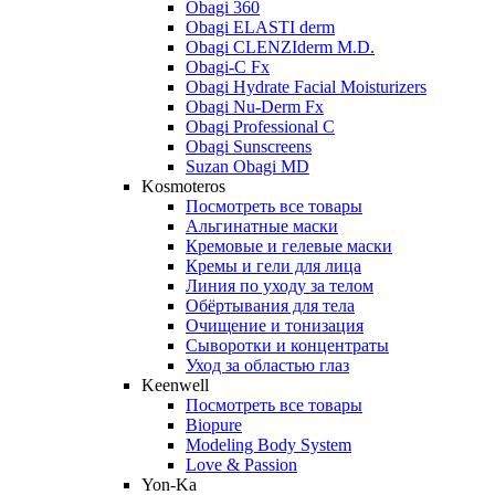
Obagi 360
Obagi ELASTI derm
Obagi CLENZIderm M.D.
Obagi-C Fx
Obagi Hydrate Facial Moisturizers
Obagi Nu-Derm Fx
Obagi Professional C
Obagi Sunscreens
Suzan Obagi MD
Kosmoteros
Посмотреть все товары
Альгинатные маски
Кремовые и гелевые маски
Кремы и гели для лица
Линия по уходу за телом
Обёртывания для тела
Очищение и тонизация
Сыворотки и концентраты
Уход за областью глаз
Keenwell
Посмотреть все товары
Biopure
Modeling Body System
Love & Passion
Yon-Ka