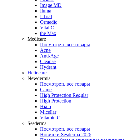
Image MD
Iluma
I Trial
Ormedic
Vital C
the Max
Medicare
Посмотреть все товары
Acne
Anti‑Age
Cleanse
Hydrant
Heliocare
Newdermis
Посмотреть все товары
Саше
High Protection Regular
High Protection
Hia 5
Micellar
Vitamin C
Sesderma
Посмотреть все товары
Новинки Sesderma 2026