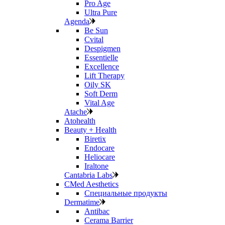
Pro Age
Ultra Pure
Agenda
Be Sun
Cvital
Despigmen
Essentielle
Excellence
Lift Therapy
Oily SK
Soft Derm
Vital Age
Atache
Atohealth
Beauty + Health
Biretix
Endocare
Heliocare
Iraltone
Cantabria Labs
CMed Aesthetics
Специальные продукты
Dermatime
Antibac
Cerama Barrier