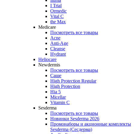
Iluma
I Trial
Ormedic
Vital C
the Max
Medicare
Посмотреть все товары
Acne
Anti‑Age
Cleanse
Hydrant
Heliocare
Newdermis
Посмотреть все товары
Саше
High Protection Regular
High Protection
Hia 5
Micellar
Vitamin C
Sesderma
Посмотреть все товары
Новинки Sesderma 2026
Промонаборы и акционные комплекты
Sesderma (Сесдерма)