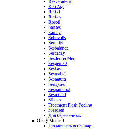
Resveraderm
Reti Age
Retisil
Retises
Rosoil
Salises
Samay
Sebovalis
Serenity
Sesbalance
Sescacay
Sesderma Men
Sesgen 32
Seskavel
Sesmahal
Sesnatura
Sensyses
Sespantenol
Sesretinal
Silkses
Treatment Flash Peeling
Mesoses
Для беременных
Obagi Medical
Посмотреть все товары