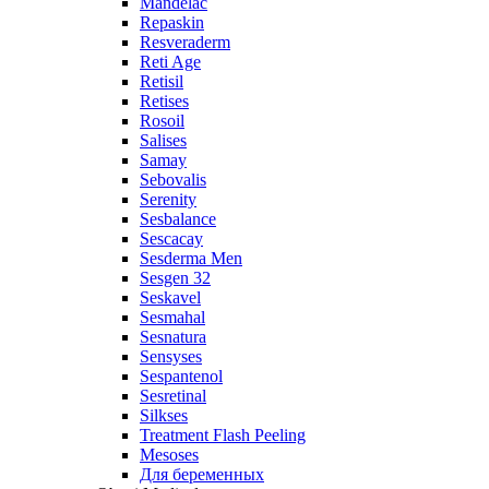
Mandelac
Repaskin
Resveraderm
Reti Age
Retisil
Retises
Rosoil
Salises
Samay
Sebovalis
Serenity
Sesbalance
Sescacay
Sesderma Men
Sesgen 32
Seskavel
Sesmahal
Sesnatura
Sensyses
Sespantenol
Sesretinal
Silkses
Treatment Flash Peeling
Mesoses
Для беременных