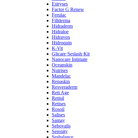
Estryses
Factor G Renew
Ferulac
Fillderma
Hidraderm
Hidraloe
Hidraven
Hidroquin
K-Vit
Glicare·Seslash·Kit
Nanocare Intimate
Oceanskin
Nutrises
Mandelac
Repaskin
Resveraderm
Reti Age
Retisil
Retises
Rosoil
Salises
Samay
Sebovalis
Serenity
Sesbalance