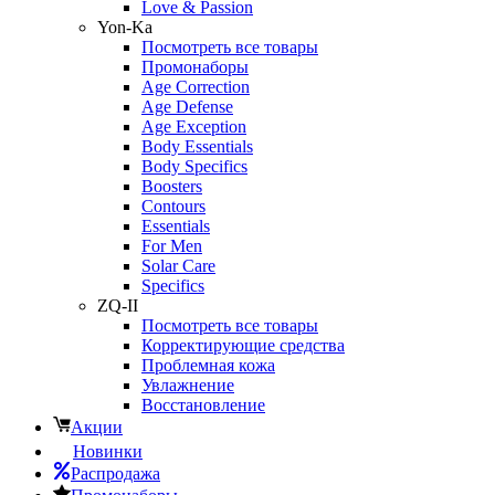
Love & Passion
Yon-Ka
Посмотреть все товары
Промонаборы
Age Correction
Age Defense
Age Exception
Body Essentials
Body Specifics
Boosters
Contours
Essentials
For Men
Solar Care
Specifics
ZQ-II
Посмотреть все товары
Корректирующие средства
Проблемная кожа
Увлажнение
Восстановление
Акции
Новинки
Распродажа