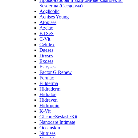
Промонаборы и акционные комплекты
Sesderma (Сесдерма)
Acglicolic
Acnises Young
Atopises
Azelac
BTSeS
C‑Vit
Celulex
Daeses
Dryses
Exoses
Estryses
Factor G Renew
Ferulac
Fillderma
Hidraderm
Hidraloe
Hidraven
Hidroquin
K-Vit
Glicare·Seslash·Kit
Nanocare Intimate
Oceanskin
Nutrises