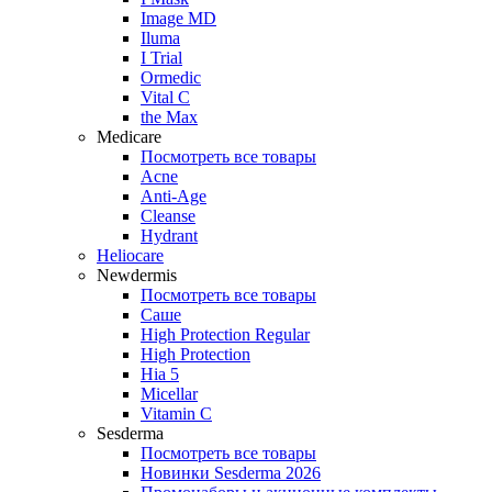
Image MD
Iluma
I Trial
Ormedic
Vital C
the Max
Medicare
Посмотреть все товары
Acne
Anti‑Age
Cleanse
Hydrant
Heliocare
Newdermis
Посмотреть все товары
Саше
High Protection Regular
High Protection
Hia 5
Micellar
Vitamin C
Sesderma
Посмотреть все товары
Новинки Sesderma 2026