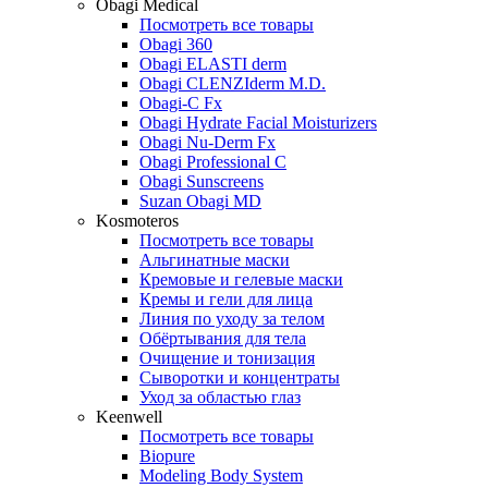
Obagi Medical
Посмотреть все товары
Obagi 360
Obagi ELASTI derm
Obagi CLENZIderm M.D.
Obagi-C Fx
Obagi Hydrate Facial Moisturizers
Obagi Nu-Derm Fx
Obagi Professional C
Obagi Sunscreens
Suzan Obagi MD
Kosmoteros
Посмотреть все товары
Альгинатные маски
Кремовые и гелевые маски
Кремы и гели для лица
Линия по уходу за телом
Обёртывания для тела
Очищение и тонизация
Сыворотки и концентраты
Уход за областью глаз
Keenwell
Посмотреть все товары
Biopure
Modeling Body System