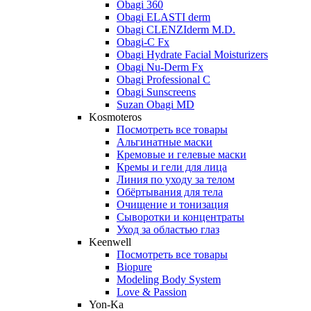
Obagi 360
Obagi ELASTI derm
Obagi CLENZIderm M.D.
Obagi-C Fx
Obagi Hydrate Facial Moisturizers
Obagi Nu-Derm Fx
Obagi Professional C
Obagi Sunscreens
Suzan Obagi MD
Kosmoteros
Посмотреть все товары
Альгинатные маски
Кремовые и гелевые маски
Кремы и гели для лица
Линия по уходу за телом
Обёртывания для тела
Очищение и тонизация
Сыворотки и концентраты
Уход за областью глаз
Keenwell
Посмотреть все товары
Biopure
Modeling Body System
Love & Passion
Yon-Ka