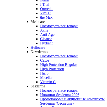
Iluma
I Trial
Ormedic
Vital C
the Max
Medicare
Посмотреть все товары
Acne
Anti‑Age
Cleanse
Hydrant
Heliocare
Newdermis
Посмотреть все товары
Саше
High Protection Regular
High Protection
Hia 5
Micellar
Vitamin C
Sesderma
Посмотреть все товары
Новинки Sesderma 2026
Промонаборы и акционные комплекты
Sesderma (Сесдерма)