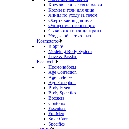
Кремовые и гелевые маски
Кремы и гели для лица
Линия по уходу за телом
Обёртывания для тела
Очищение и тонизация
Сыворотки и концентраты
Уход за областью глаз
Kosmoteros
Biopure
Modeling Body System
Love & Passion
Keenwell
Промонаборы
Age Correction
Age Defense
Age Exception
Body Essentials
Body Specifics
Boosters
Contours
Essentials
For Men
Solar Care
Specifics