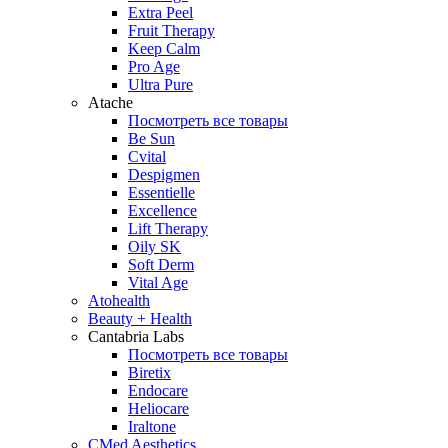
Extra Peel
Fruit Therapy
Keep Calm
Pro Age
Ultra Pure
Atache
Посмотреть все товары
Be Sun
Cvital
Despigmen
Essentielle
Excellence
Lift Therapy
Oily SK
Soft Derm
Vital Age
Atohealth
Beauty + Health
Cantabria Labs
Посмотреть все товары
Biretix
Endocare
Heliocare
Iraltone
CMed Aesthetics