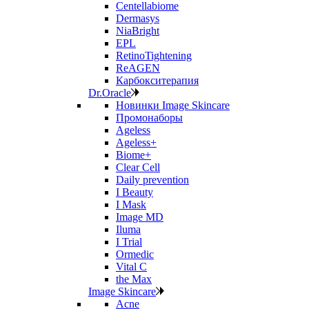
Centellabiome
Dermasys
NiaBright
EPL
RetinoTightening
ReAGEN
Карбокситерапия
Dr.Oracle
Новинки Image Skincare
Промонаборы
Ageless
Ageless+
Biome+
Clear Cell
Daily prevention
I Beauty
I Mask
Image MD
Iluma
I Trial
Ormedic
Vital C
the Max
Image Skincare
Acne