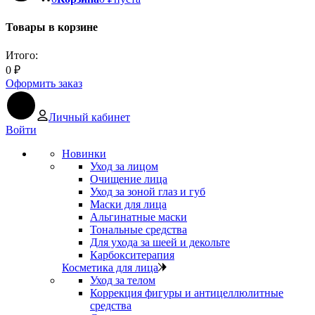
Товары в корзине
Итого:
0
₽
Оформить заказ
Личный кабинет
Войти
Новинки
Уход за лицом
Очищение лица
Уход за зоной глаз и губ
Маски для лица
Альгинатные маски
Тональные средства
Для ухода за шеей и декольте
Карбокситерапия
Косметика для лица
Уход за телом
Коррекция фигуры и антицеллюлитные
средства