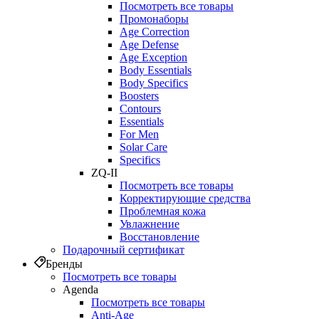
Посмотреть все товары
Промонаборы
Age Correction
Age Defense
Age Exception
Body Essentials
Body Specifics
Boosters
Contours
Essentials
For Men
Solar Care
Specifics
ZQ-II
Посмотреть все товары
Корректирующие средства
Проблемная кожа
Увлажнение
Восстановление
Подарочный сертификат
Бренды
Посмотреть все товары
Agenda
Посмотреть все товары
Anti‑Age