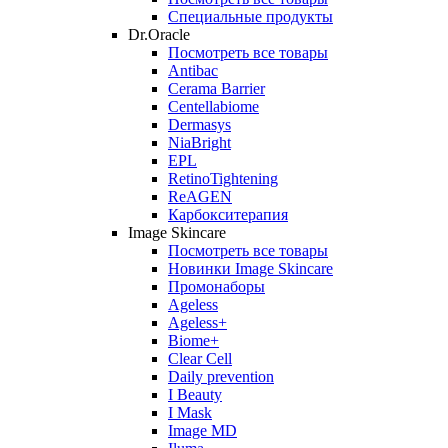
Специальные продукты
Dr.Oracle
Посмотреть все товары
Antibac
Cerama Barrier
Centellabiome
Dermasys
NiaBright
EPL
RetinoTightening
ReAGEN
Карбокситерапия
Image Skincare
Посмотреть все товары
Новинки Image Skincare
Промонаборы
Ageless
Ageless+
Biome+
Clear Cell
Daily prevention
I Beauty
I Mask
Image MD