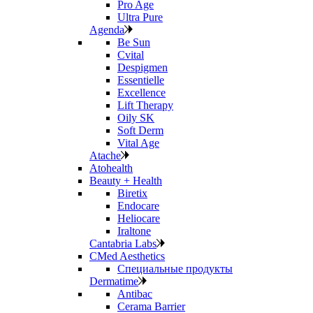
Pro Age
Ultra Pure
Agenda
Be Sun
Cvital
Despigmen
Essentielle
Excellence
Lift Therapy
Oily SK
Soft Derm
Vital Age
Atache
Atohealth
Beauty + Health
Biretix
Endocare
Heliocare
Iraltone
Cantabria Labs
CMed Aesthetics
Специальные продукты
Dermatime
Antibac
Cerama Barrier