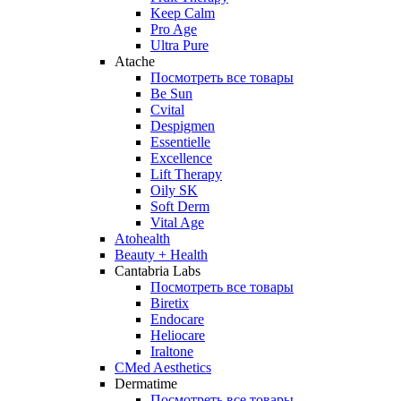
Keep Calm
Pro Age
Ultra Pure
Atache
Посмотреть все товары
Be Sun
Cvital
Despigmen
Essentielle
Excellence
Lift Therapy
Oily SK
Soft Derm
Vital Age
Atohealth
Beauty + Health
Cantabria Labs
Посмотреть все товары
Biretix
Endocare
Heliocare
Iraltone
CMed Aesthetics
Dermatime
Посмотреть все товары