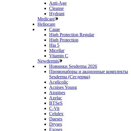
Anti‑Age
Cleanse
Hydrant
Medicare
Heliocare
Саше
High Protection Regular
High Protection
Hia 5
Micellar
Vitamin C
Newdermis
Новинки Sesderma 2026
Промонаборы и акционные комплекты
Sesderma (Сесдерма)
Acglicolic
Acnises Young
Atopises
Azelac
BTSeS
C‑Vit
Celulex
Daeses
Dryses
Exoses