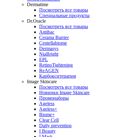
Dermatime
Посмотреть все товары
Специальные продукты
Dr.Oracle
Посмотреть все товары
Antibac
Cerama Barrier
Centellabiome
Dermasys
NiaBright
EPL
RetinoTightening
ReAGEN
Карбокситерапия
Image Skincare
Посмотреть все товары
Новинки Image Skincare
Промонаборы
Ageless
Ageless+
Biome+
Clear Cell
Daily prevention
I Beauty
I Mask