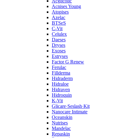
Acglicolic
Acnises Young
Atopises
Azelac
BTSeS
C‑Vit
Celulex
Daeses
Dryses
Exoses
Estryses
Factor G Renew
Ferulac
Fillderma
Hidraderm
Hidraloe
Hidraven
Hidroquin
K-Vit
Glicare·Seslash·Kit
Nanocare Intimate
Oceanskin
Nutrises
Mandelac
Repaskin