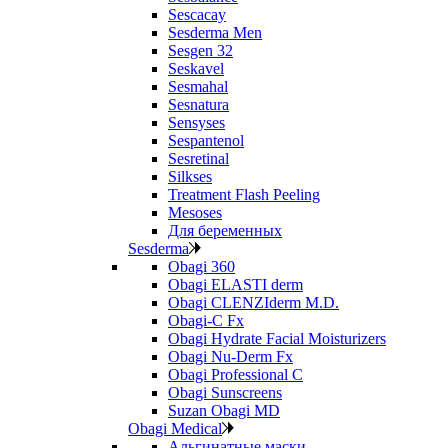
Sescacay
Sesderma Men
Sesgen 32
Seskavel
Sesmahal
Sesnatura
Sensyses
Sespantenol
Sesretinal
Silkses
Treatment Flash Peeling
Mesoses
Для беременных
Sesderma
Obagi 360
Obagi ELASTI derm
Obagi CLENZIderm M.D.
Obagi-C Fx
Obagi Hydrate Facial Moisturizers
Obagi Nu-Derm Fx
Obagi Professional C
Obagi Sunscreens
Suzan Obagi MD
Obagi Medical
Альгинатные маски