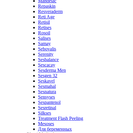
Mandelac
Repaskin
Resveraderm
Reti Age
Retisil
Retises
Rosoil
Salises
Samay
Sebovalis
Serenity
Sesbalance
Sescacay
Sesderma Men
Sesgen 32
Seskavel
Sesmahal
Sesnatura
Sensyses
Sespantenol
Sesretinal
Silkses
Treatment Flash Peeling
Mesoses
Для беременных