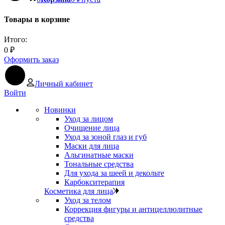
Товары в корзине
Итого:
0
₽
Оформить заказ
Личный кабинет
Войти
Новинки
Уход за лицом
Очищение лица
Уход за зоной глаз и губ
Маски для лица
Альгинатные маски
Тональные средства
Для ухода за шеей и декольте
Карбокситерапия
Косметика для лица
Уход за телом
Коррекция фигуры и антицеллюлитные
средства