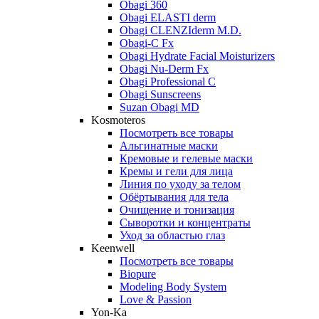
Obagi 360
Obagi ELASTI derm
Obagi CLENZIderm M.D.
Obagi-C Fx
Obagi Hydrate Facial Moisturizers
Obagi Nu-Derm Fx
Obagi Professional C
Obagi Sunscreens
Suzan Obagi MD
Kosmoteros
Посмотреть все товары
Альгинатные маски
Кремовые и гелевые маски
Кремы и гели для лица
Линия по уходу за телом
Обёртывания для тела
Очищение и тонизация
Сыворотки и концентраты
Уход за областью глаз
Keenwell
Посмотреть все товары
Biopure
Modeling Body System
Love & Passion
Yon-Ka