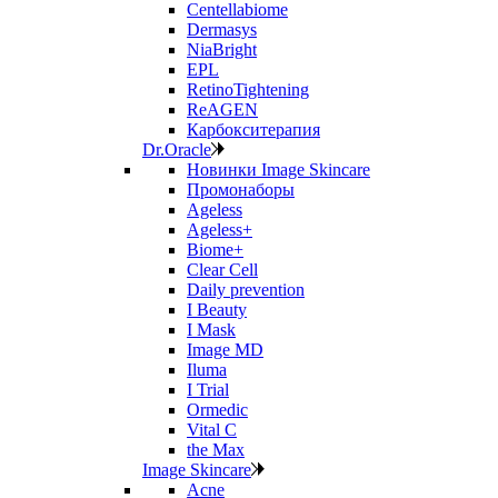
Centellabiome
Dermasys
NiaBright
EPL
RetinoTightening
ReAGEN
Карбокситерапия
Dr.Oracle
Новинки Image Skincare
Промонаборы
Ageless
Ageless+
Biome+
Clear Cell
Daily prevention
I Beauty
I Mask
Image MD
Iluma
I Trial
Ormedic
Vital C
the Max
Image Skincare
Acne