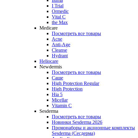
Iluma
I Trial
Ormedic
Vital C
the Max
Medicare
Посмотреть все товары
Acne
Anti‑Age
Cleanse
Hydrant
Heliocare
Newdermis
Посмотреть все товары
Саше
High Protection Regular
High Protection
Hia 5
Micellar
Vitamin C
Sesderma
Посмотреть все товары
Новинки Sesderma 2026
Промонаборы и акционные комплекты
Sesderma (Сесдерма)