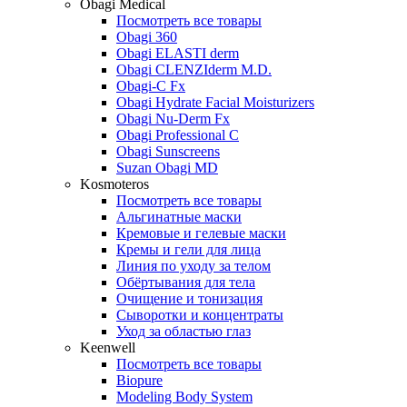
Obagi Medical
Посмотреть все товары
Obagi 360
Obagi ELASTI derm
Obagi CLENZIderm M.D.
Obagi-C Fx
Obagi Hydrate Facial Moisturizers
Obagi Nu-Derm Fx
Obagi Professional C
Obagi Sunscreens
Suzan Obagi MD
Kosmoteros
Посмотреть все товары
Альгинатные маски
Кремовые и гелевые маски
Кремы и гели для лица
Линия по уходу за телом
Обёртывания для тела
Очищение и тонизация
Сыворотки и концентраты
Уход за областью глаз
Keenwell
Посмотреть все товары
Biopure
Modeling Body System