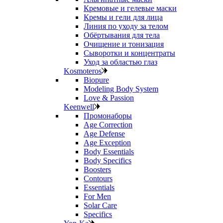
Кремовые и гелевые маски
Кремы и гели для лица
Линия по уходу за телом
Обёртывания для тела
Очищение и тонизация
Сыворотки и концентраты
Уход за областью глаз
Kosmoteros
Biopure
Modeling Body System
Love & Passion
Keenwell
Промонаборы
Age Correction
Age Defense
Age Exception
Body Essentials
Body Specifics
Boosters
Contours
Essentials
For Men
Solar Care
Specifics