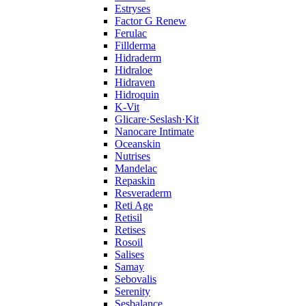
Estryses
Factor G Renew
Ferulac
Fillderma
Hidraderm
Hidraloe
Hidraven
Hidroquin
K-Vit
Glicare·Seslash·Kit
Nanocare Intimate
Oceanskin
Nutrises
Mandelac
Repaskin
Resveraderm
Reti Age
Retisil
Retises
Rosoil
Salises
Samay
Sebovalis
Serenity
Sesbalance