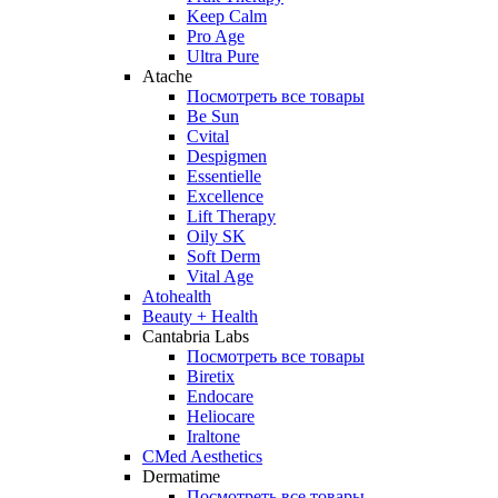
Keep Calm
Pro Age
Ultra Pure
Atache
Посмотреть все товары
Be Sun
Cvital
Despigmen
Essentielle
Excellence
Lift Therapy
Oily SK
Soft Derm
Vital Age
Atohealth
Beauty + Health
Cantabria Labs
Посмотреть все товары
Biretix
Endocare
Heliocare
Iraltone
CMed Aesthetics
Dermatime
Посмотреть все товары