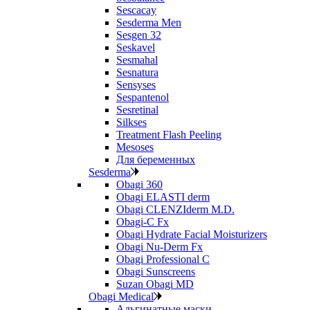
Sescacay
Sesderma Men
Sesgen 32
Seskavel
Sesmahal
Sesnatura
Sensyses
Sespantenol
Sesretinal
Silkses
Treatment Flash Peeling
Mesoses
Для беременных
Sesderma
Obagi 360
Obagi ELASTI derm
Obagi CLENZIderm M.D.
Obagi-C Fx
Obagi Hydrate Facial Moisturizers
Obagi Nu-Derm Fx
Obagi Professional C
Obagi Sunscreens
Suzan Obagi MD
Obagi Medical
Альгинатные маски