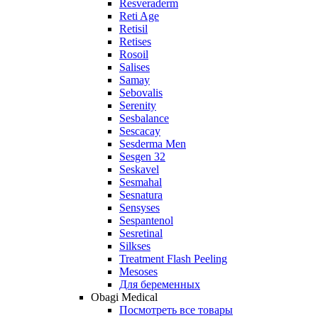
Resveraderm
Reti Age
Retisil
Retises
Rosoil
Salises
Samay
Sebovalis
Serenity
Sesbalance
Sescacay
Sesderma Men
Sesgen 32
Seskavel
Sesmahal
Sesnatura
Sensyses
Sespantenol
Sesretinal
Silkses
Treatment Flash Peeling
Mesoses
Для беременных
Obagi Medical
Посмотреть все товары