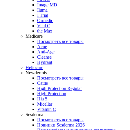
Image MD
Iluma
I Trial
Ormedic
Vital C
the Max
Medicare
Посмотреть все товары
Acne
Anti‑Age
Cleanse
Hydrant
Heliocare
Newdermis
Посмотреть все товары
Саше
High Protection Regular
High Protection
Hia 5
Micellar
Vitamin C
Sesderma
Посмотреть все товары
Новинки Sesderma 2026