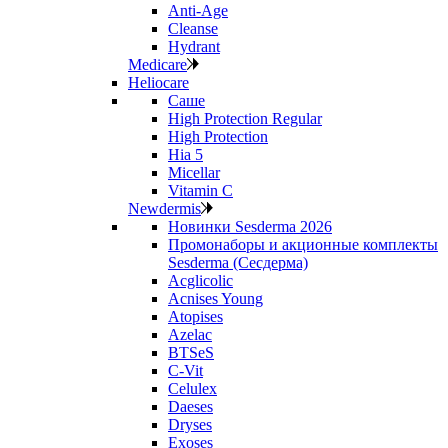
Anti‑Age
Cleanse
Hydrant
Medicare
Heliocare
Саше
High Protection Regular
High Protection
Hia 5
Micellar
Vitamin C
Newdermis
Новинки Sesderma 2026
Промонаборы и акционные комплекты
Sesderma (Сесдерма)
Acglicolic
Acnises Young
Atopises
Azelac
BTSeS
C‑Vit
Celulex
Daeses
Dryses
Exoses