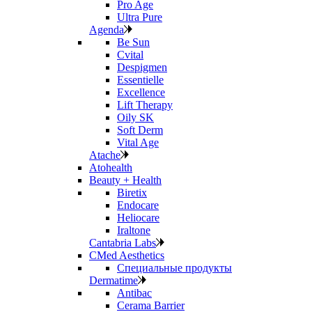
Pro Age
Ultra Pure
Agenda
Be Sun
Cvital
Despigmen
Essentielle
Excellence
Lift Therapy
Oily SK
Soft Derm
Vital Age
Atache
Atohealth
Beauty + Health
Biretix
Endocare
Heliocare
Iraltone
Cantabria Labs
CMed Aesthetics
Специальные продукты
Dermatime
Antibac
Cerama Barrier