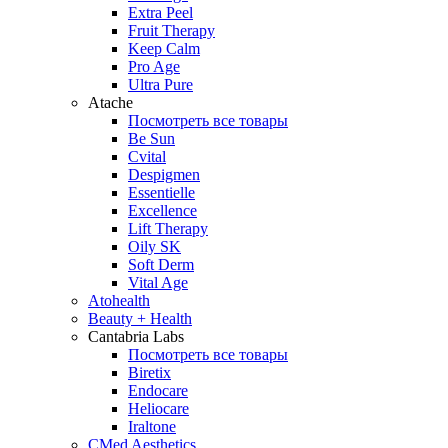
Extra Peel
Fruit Therapy
Keep Calm
Pro Age
Ultra Pure
Atache
Посмотреть все товары
Be Sun
Cvital
Despigmen
Essentielle
Excellence
Lift Therapy
Oily SK
Soft Derm
Vital Age
Atohealth
Beauty + Health
Cantabria Labs
Посмотреть все товары
Biretix
Endocare
Heliocare
Iraltone
CMed Aesthetics