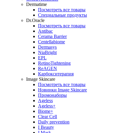
Dermatime
Посмотреть все товары
Специальные продукты
Dr.Oracle
Посмотреть все товары
Antibac
Cerama Barrier
Centellabiome
Dermasys
NiaBright
EPL
RetinoTightening
ReAGEN
Карбокситерапия
Image Skincare
Посмотреть все товары
Новинки Image Skincare
Промонаборы
Ageless
Ageless+
Biome+
Clear Cell
Daily prevention
I Beauty
I Mask