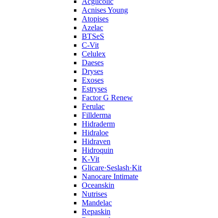
Acglicolic
Acnises Young
Atopises
Azelac
BTSeS
C‑Vit
Celulex
Daeses
Dryses
Exoses
Estryses
Factor G Renew
Ferulac
Fillderma
Hidraderm
Hidraloe
Hidraven
Hidroquin
K-Vit
Glicare·Seslash·Kit
Nanocare Intimate
Oceanskin
Nutrises
Mandelac
Repaskin