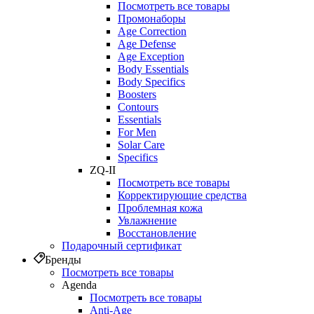
Посмотреть все товары
Промонаборы
Age Correction
Age Defense
Age Exception
Body Essentials
Body Specifics
Boosters
Contours
Essentials
For Men
Solar Care
Specifics
ZQ-II
Посмотреть все товары
Корректирующие средства
Проблемная кожа
Увлажнение
Восстановление
Подарочный сертификат
Бренды
Посмотреть все товары
Agenda
Посмотреть все товары
Anti‑Age