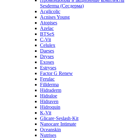
Промонаборы и акционные комплекты
Sesderma (Сесдерма)
Acglicolic
Acnises Young
Atopises
Azelac
BTSeS
C‑Vit
Celulex
Daeses
Dryses
Exoses
Estryses
Factor G Renew
Ferulac
Fillderma
Hidraderm
Hidraloe
Hidraven
Hidroquin
K-Vit
Glicare·Seslash·Kit
Nanocare Intimate
Oceanskin
Nutrises