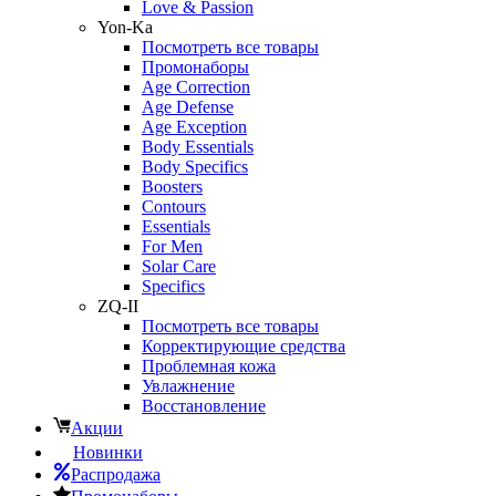
Love & Passion
Yon-Ka
Посмотреть все товары
Промонаборы
Age Correction
Age Defense
Age Exception
Body Essentials
Body Specifics
Boosters
Contours
Essentials
For Men
Solar Care
Specifics
ZQ-II
Посмотреть все товары
Корректирующие средства
Проблемная кожа
Увлажнение
Восстановление
Акции
Новинки
Распродажа