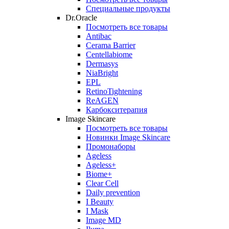
Специальные продукты
Dr.Oracle
Посмотреть все товары
Antibac
Cerama Barrier
Centellabiome
Dermasys
NiaBright
EPL
RetinoTightening
ReAGEN
Карбокситерапия
Image Skincare
Посмотреть все товары
Новинки Image Skincare
Промонаборы
Ageless
Ageless+
Biome+
Clear Cell
Daily prevention
I Beauty
I Mask
Image MD