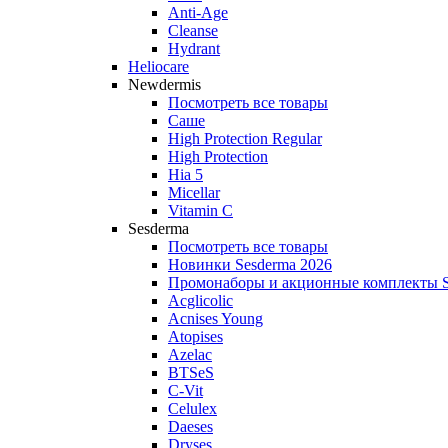
Anti‑Age
Cleanse
Hydrant
Heliocare
Newdermis
Посмотреть все товары
Саше
High Protection Regular
High Protection
Hia 5
Micellar
Vitamin C
Sesderma
Посмотреть все товары
Новинки Sesderma 2026
Промонаборы и акционные комплекты S
Acglicolic
Acnises Young
Atopises
Azelac
BTSeS
C‑Vit
Celulex
Daeses
Dryses