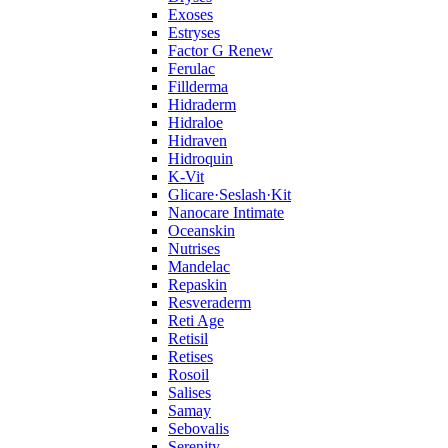
Exoses
Estryses
Factor G Renew
Ferulac
Fillderma
Hidraderm
Hidraloe
Hidraven
Hidroquin
K-Vit
Glicare·Seslash·Kit
Nanocare Intimate
Oceanskin
Nutrises
Mandelac
Repaskin
Resveraderm
Reti Age
Retisil
Retises
Rosoil
Salises
Samay
Sebovalis
Serenity