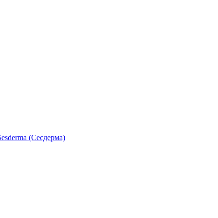
esderma (Сесдерма)