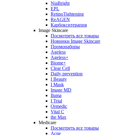
NiaBright
EPL
RetinoTightening
ReAGEN
Карбокситерапия
Image Skincare
Посмотреть все товары
Новинки Image Skincare
Промонаборы
Ageless
Ageless+
Biome+
Clear Cell
Daily prevention
I Beauty
I Mask
Image MD
Iluma
I Trial
Ormedic
Vital C
the Max
Medicare
Посмотреть все товары
Acne