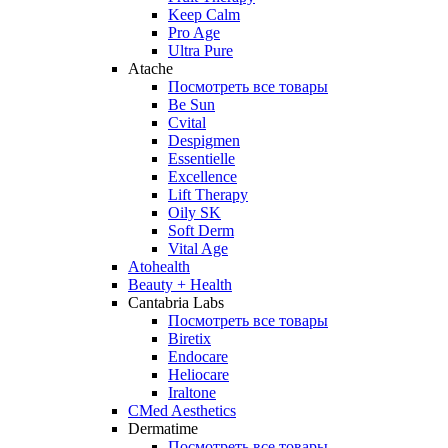
Keep Calm
Pro Age
Ultra Pure
Atache
Посмотреть все товары
Be Sun
Cvital
Despigmen
Essentielle
Excellence
Lift Therapy
Oily SK
Soft Derm
Vital Age
Atohealth
Beauty + Health
Cantabria Labs
Посмотреть все товары
Biretix
Endocare
Heliocare
Iraltone
CMed Aesthetics
Dermatime
Посмотреть все товары