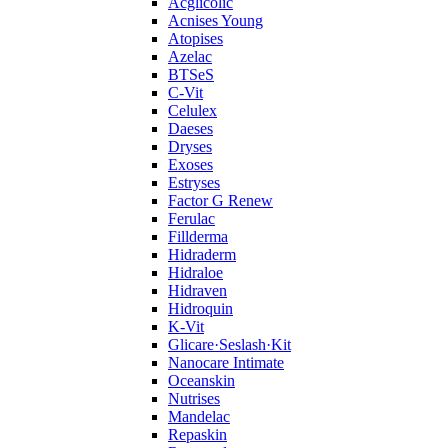
Acglicolic
Acnises Young
Atopises
Azelac
BTSeS
C‑Vit
Celulex
Daeses
Dryses
Exoses
Estryses
Factor G Renew
Ferulac
Fillderma
Hidraderm
Hidraloe
Hidraven
Hidroquin
K-Vit
Glicare·Seslash·Kit
Nanocare Intimate
Oceanskin
Nutrises
Mandelac
Repaskin