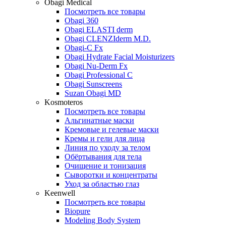
Obagi Medical
Посмотреть все товары
Obagi 360
Obagi ELASTI derm
Obagi CLENZIderm M.D.
Obagi-C Fx
Obagi Hydrate Facial Moisturizers
Obagi Nu-Derm Fx
Obagi Professional C
Obagi Sunscreens
Suzan Obagi MD
Kosmoteros
Посмотреть все товары
Альгинатные маски
Кремовые и гелевые маски
Кремы и гели для лица
Линия по уходу за телом
Обёртывания для тела
Очищение и тонизация
Сыворотки и концентраты
Уход за областью глаз
Keenwell
Посмотреть все товары
Biopure
Modeling Body System