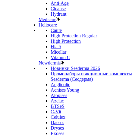
Anti‑Age
Cleanse
Hydrant
Medicare
Heliocare
Саше
High Protection Regular
High Protection
Hia 5
Micellar
Vitamin C
Newdermis
Новинки Sesderma 2026
Промонаборы и акционные комплекты
Sesderma (Сесдерма)
Acglicolic
Acnises Young
Atopises
Azelac
BTSeS
C‑Vit
Celulex
Daeses
Dryses
Exoses