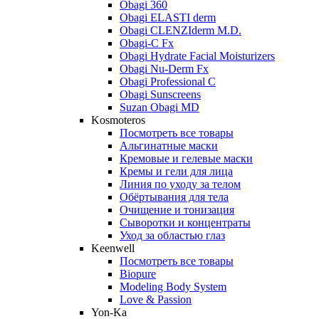
Obagi 360
Obagi ELASTI derm
Obagi CLENZIderm M.D.
Obagi-C Fx
Obagi Hydrate Facial Moisturizers
Obagi Nu-Derm Fx
Obagi Professional C
Obagi Sunscreens
Suzan Obagi MD
Kosmoteros
Посмотреть все товары
Альгинатные маски
Кремовые и гелевые маски
Кремы и гели для лица
Линия по уходу за телом
Обёртывания для тела
Очищение и тонизация
Сыворотки и концентраты
Уход за областью глаз
Keenwell
Посмотреть все товары
Biopure
Modeling Body System
Love & Passion
Yon-Ka