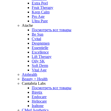
Extra Peel
Fruit Therapy
Keep Calm
Pro Age
Ultra Pure
Atache
Посмотреть все товары
Be Sun
Cvital
Despigmen
Essentielle
Excellence
Lift Therapy
Oily SK
Soft Derm
Vital Age
Atohealth
Beauty + Health
Cantabria Labs
Посмотреть все товары
Biretix
Endocare
Heliocare
Iraltone
CMed Aesthetics