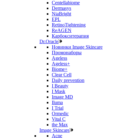
Centellabiome
Dermasys
NiaBright
EPL
RetinoTightening
ReAGEN
Карбокситерапия
Dr.Oracle
Новинки Image Skincare
Промонаборы
Ageless
Ageless+
Biome+
Clear Cell
Daily prevention
I Beauty
I Mask
Image MD
Iluma
I Trial
Ormedic
Vital C
the Max
Image Skincare
Acne