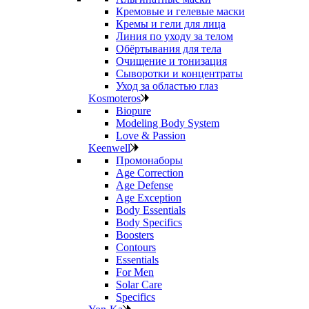
Кремовые и гелевые маски
Кремы и гели для лица
Линия по уходу за телом
Обёртывания для тела
Очищение и тонизация
Сыворотки и концентраты
Уход за областью глаз
Kosmoteros
Biopure
Modeling Body System
Love & Passion
Keenwell
Промонаборы
Age Correction
Age Defense
Age Exception
Body Essentials
Body Specifics
Boosters
Contours
Essentials
For Men
Solar Care
Specifics