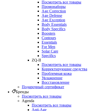
Посмотреть все товары
Промонаборы
Age Correction
Age Defense
Age Exception
Body Essentials
Body Specifics
Boosters
Contours
Essentials
For Men
Solar Care
Specifics
ZQ-II
Посмотреть все товары
Корректирующие средства
Проблемная кожа
Увлажнение
Восстановление
Подарочный сертификат
Бренды
Посмотреть все товары
Agenda
Посмотреть все товары
Anti‑Age