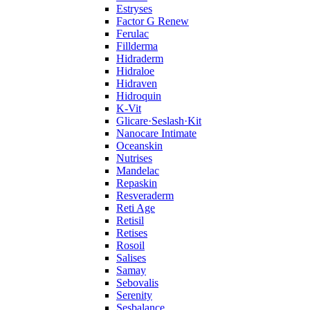
Estryses
Factor G Renew
Ferulac
Fillderma
Hidraderm
Hidraloe
Hidraven
Hidroquin
K-Vit
Glicare·Seslash·Kit
Nanocare Intimate
Oceanskin
Nutrises
Mandelac
Repaskin
Resveraderm
Reti Age
Retisil
Retises
Rosoil
Salises
Samay
Sebovalis
Serenity
Sesbalance