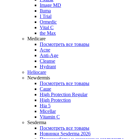
Image MD
Iluma
I Trial
Ormedic
Vital C
the Max
Medicare
Посмотреть все товары
Acne
Anti‑Age
Cleanse
Hydrant
Heliocare
Newdermis
Посмотреть все товары
Саше
High Protection Regular
High Protection
Hia 5
Micellar
Vitamin C
Sesderma
Посмотреть все товары
Новинки Sesderma 2026