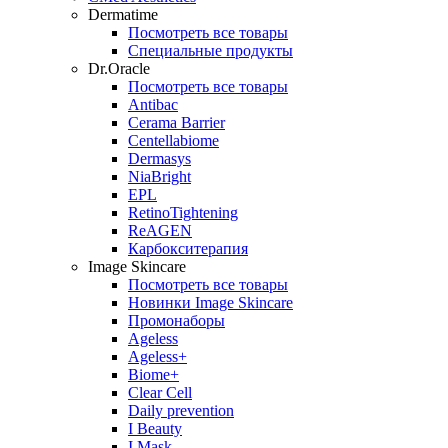
Dermatime
Посмотреть все товары
Специальные продукты
Dr.Oracle
Посмотреть все товары
Antibac
Cerama Barrier
Centellabiome
Dermasys
NiaBright
EPL
RetinoTightening
ReAGEN
Карбокситерапия
Image Skincare
Посмотреть все товары
Новинки Image Skincare
Промонаборы
Ageless
Ageless+
Biome+
Clear Cell
Daily prevention
I Beauty
I Mask