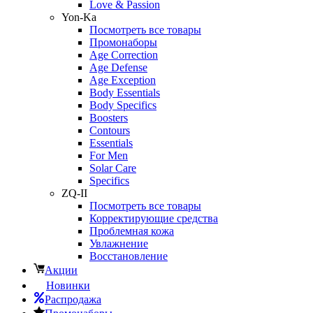
Love & Passion
Yon-Ka
Посмотреть все товары
Промонаборы
Age Correction
Age Defense
Age Exception
Body Essentials
Body Specifics
Boosters
Contours
Essentials
For Men
Solar Care
Specifics
ZQ-II
Посмотреть все товары
Корректирующие средства
Проблемная кожа
Увлажнение
Восстановление
Акции
Новинки
Распродажа