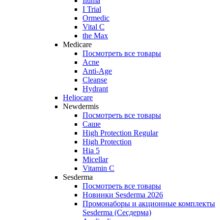
Iluma
I Trial
Ormedic
Vital C
the Max
Medicare
Посмотреть все товары
Acne
Anti‑Age
Cleanse
Hydrant
Heliocare
Newdermis
Посмотреть все товары
Саше
High Protection Regular
High Protection
Hia 5
Micellar
Vitamin C
Sesderma
Посмотреть все товары
Новинки Sesderma 2026
Промонаборы и акционные комплекты
Sesderma (Сесдерма)