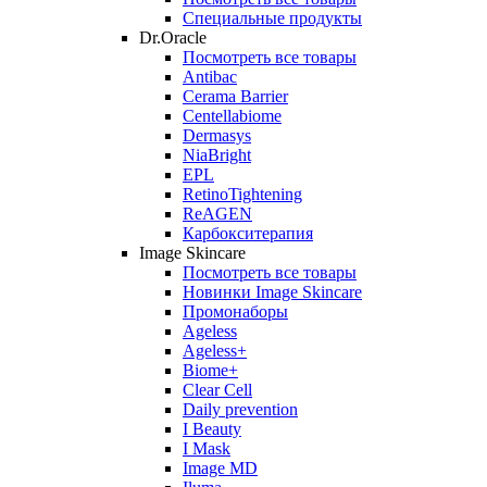
Специальные продукты
Dr.Oracle
Посмотреть все товары
Antibac
Cerama Barrier
Centellabiome
Dermasys
NiaBright
EPL
RetinoTightening
ReAGEN
Карбокситерапия
Image Skincare
Посмотреть все товары
Новинки Image Skincare
Промонаборы
Ageless
Ageless+
Biome+
Clear Cell
Daily prevention
I Beauty
I Mask
Image MD