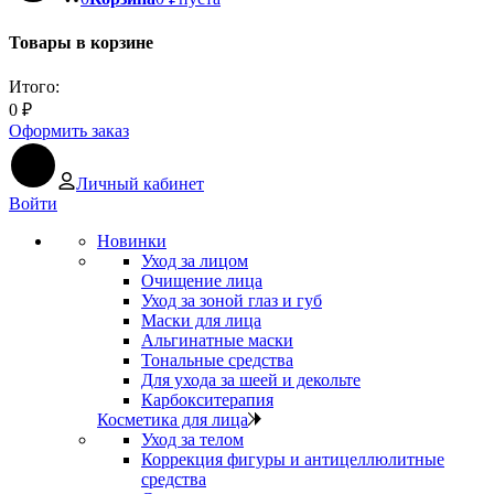
Товары в корзине
Итого:
0
₽
Оформить заказ
Личный кабинет
Войти
Новинки
Уход за лицом
Очищение лица
Уход за зоной глаз и губ
Маски для лица
Альгинатные маски
Тональные средства
Для ухода за шеей и декольте
Карбокситерапия
Косметика для лица
Уход за телом
Коррекция фигуры и антицеллюлитные
средства