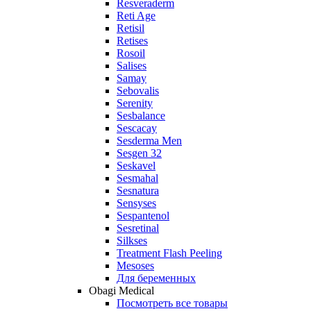
Resveraderm
Reti Age
Retisil
Retises
Rosoil
Salises
Samay
Sebovalis
Serenity
Sesbalance
Sescacay
Sesderma Men
Sesgen 32
Seskavel
Sesmahal
Sesnatura
Sensyses
Sespantenol
Sesretinal
Silkses
Treatment Flash Peeling
Mesoses
Для беременных
Obagi Medical
Посмотреть все товары