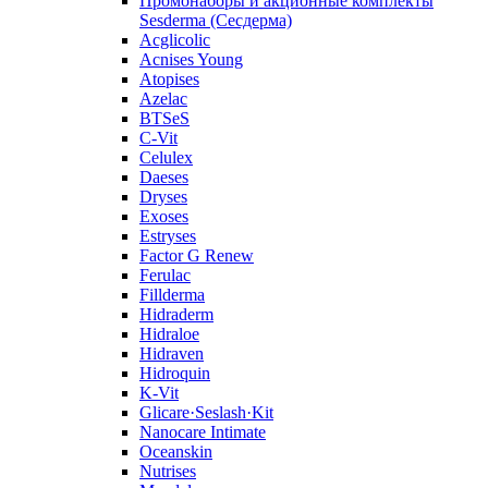
Промонаборы и акционные комплекты
Sesderma (Сесдерма)
Acglicolic
Acnises Young
Atopises
Azelac
BTSeS
C‑Vit
Celulex
Daeses
Dryses
Exoses
Estryses
Factor G Renew
Ferulac
Fillderma
Hidraderm
Hidraloe
Hidraven
Hidroquin
K-Vit
Glicare·Seslash·Kit
Nanocare Intimate
Oceanskin
Nutrises