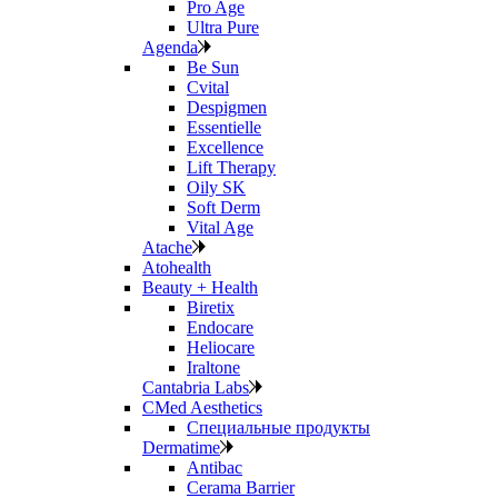
Pro Age
Ultra Pure
Agenda
Be Sun
Cvital
Despigmen
Essentielle
Excellence
Lift Therapy
Oily SK
Soft Derm
Vital Age
Atache
Atohealth
Beauty + Health
Biretix
Endocare
Heliocare
Iraltone
Cantabria Labs
CMed Aesthetics
Специальные продукты
Dermatime
Antibac
Cerama Barrier