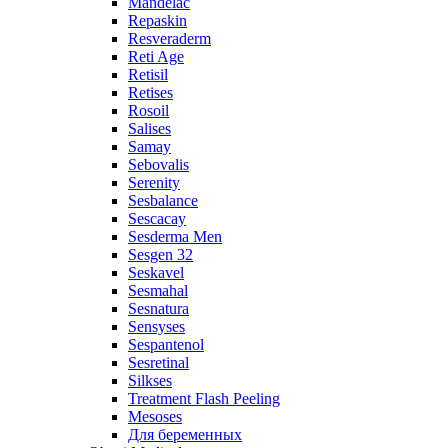
Mandelac
Repaskin
Resveraderm
Reti Age
Retisil
Retises
Rosoil
Salises
Samay
Sebovalis
Serenity
Sesbalance
Sescacay
Sesderma Men
Sesgen 32
Seskavel
Sesmahal
Sesnatura
Sensyses
Sespantenol
Sesretinal
Silkses
Treatment Flash Peeling
Mesoses
Для беременных