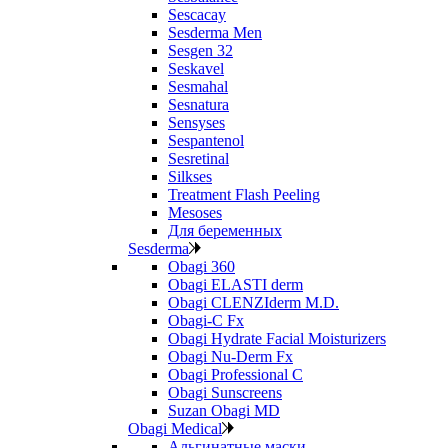
Sescacay
Sesderma Men
Sesgen 32
Seskavel
Sesmahal
Sesnatura
Sensyses
Sespantenol
Sesretinal
Silkses
Treatment Flash Peeling
Mesoses
Для беременных
Sesderma
Obagi 360
Obagi ELASTI derm
Obagi CLENZIderm M.D.
Obagi-C Fx
Obagi Hydrate Facial Moisturizers
Obagi Nu-Derm Fx
Obagi Professional C
Obagi Sunscreens
Suzan Obagi MD
Obagi Medical
Альгинатные маски