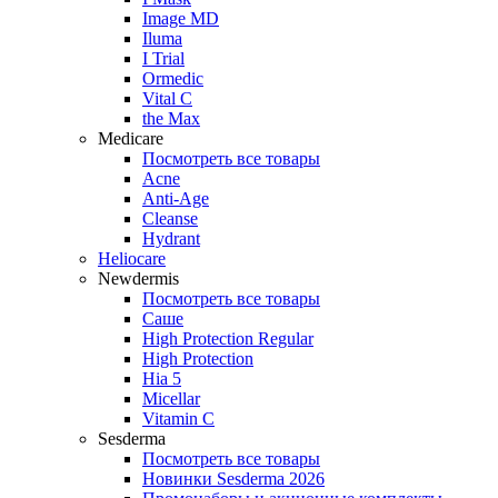
Image MD
Iluma
I Trial
Ormedic
Vital C
the Max
Medicare
Посмотреть все товары
Acne
Anti‑Age
Cleanse
Hydrant
Heliocare
Newdermis
Посмотреть все товары
Саше
High Protection Regular
High Protection
Hia 5
Micellar
Vitamin C
Sesderma
Посмотреть все товары
Новинки Sesderma 2026