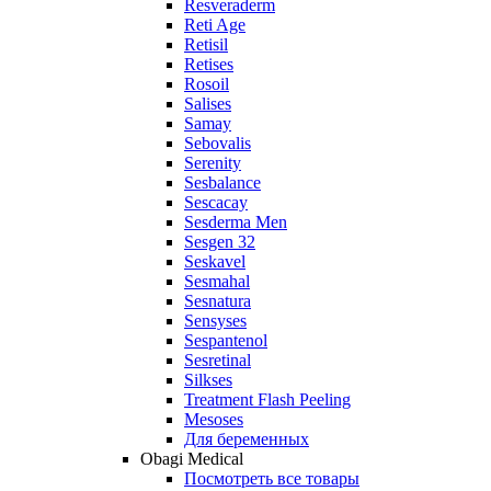
Resveraderm
Reti Age
Retisil
Retises
Rosoil
Salises
Samay
Sebovalis
Serenity
Sesbalance
Sescacay
Sesderma Men
Sesgen 32
Seskavel
Sesmahal
Sesnatura
Sensyses
Sespantenol
Sesretinal
Silkses
Treatment Flash Peeling
Mesoses
Для беременных
Obagi Medical
Посмотреть все товары