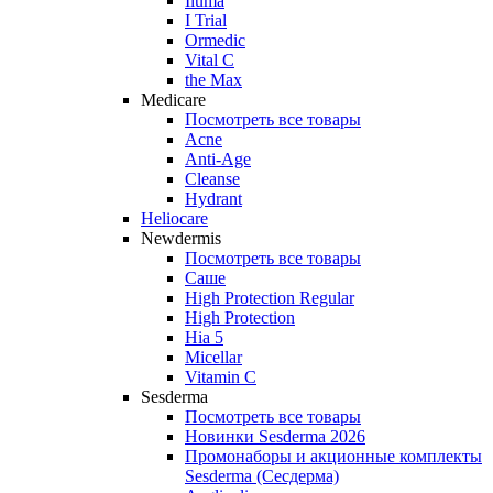
Iluma
I Trial
Ormedic
Vital C
the Max
Medicare
Посмотреть все товары
Acne
Anti‑Age
Cleanse
Hydrant
Heliocare
Newdermis
Посмотреть все товары
Саше
High Protection Regular
High Protection
Hia 5
Micellar
Vitamin C
Sesderma
Посмотреть все товары
Новинки Sesderma 2026
Промонаборы и акционные комплекты
Sesderma (Сесдерма)