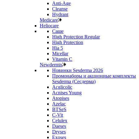
Anti‑Age
Cleanse
Hydrant
Medicare
Heliocare
Саше
High Protection Regular
High Protection
Hia 5
Micellar
Vitamin C
Newdermis
Новинки Sesderma 2026
Промонаборы и акционные комплекты
Sesderma (Сесдерма)
Acglicolic
Acnises Young
Atopises
Azelac
BTSeS
C‑Vit
Celulex
Daeses
Dryses
Exoses