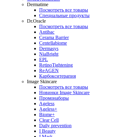
Dermatime
Посмотреть все товары
Специальные продукты
Dr.Oracle
Посмотреть все товары
Antibac
Cerama Barrier
Centellabiome
Dermasys
NiaBright
EPL
RetinoTightening
ReAGEN
Карбокситерапия
Image Skincare
Посмотреть все товары
Новинки Image Skincare
Промонаборы
Ageless
Ageless+
Biome+
Clear Cell
Daily prevention
I Beauty
I Mask