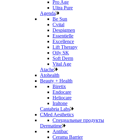
Pro Age
Ultra Pure
Agenda
Be Sun
Cvital
Despigmen
Essentielle
Excellence
Lift Therapy
Oily SK
Soft Derm
Vital Age
Atache
Atohealth
Beauty + Health
Biretix
Endocare
Heliocare
Iraltone
Cantabria Labs
CMed Aesthetics
Специальные продукты
Dermatime
Antibac
Cerama Barrier