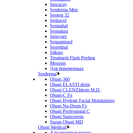
Sescacay
Sesderma Men
Sesgen 32
Seskavel
Sesmahal
Sesnatura
Sensyses
Sespantenol
Sesretinal
Silkses
Treatment Flash Peeling
Mesoses
Для беременных
Sesderma
Obagi 360
Obagi ELASTI derm
Obagi CLENZIderm M.D.
Obagi-C Fx
Obagi Hydrate Facial Moisturizers
Obagi Nu-Derm Fx
Obagi Professional C
Obagi Sunscreens
Suzan Obagi MD
Obagi Medical
Альгинатные маски