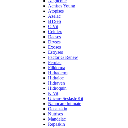
Acglicolic
Acnises Young
Atopises
Azelac
BTSeS
C‑Vit
Celulex
Daeses
Dryses
Exoses
Estryses
Factor G Renew
Ferulac
Fillderma
Hidraderm
Hidraloe
Hidraven
Hidroquin
K-Vit
Glicare·Seslash·Kit
Nanocare Intimate
Oceanskin
Nutrises
Mandelac
Repaskin