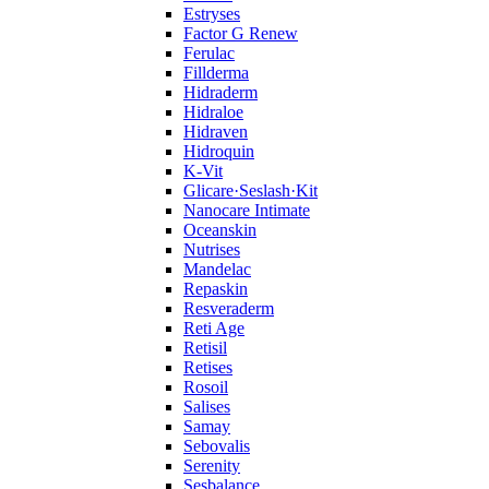
Estryses
Factor G Renew
Ferulac
Fillderma
Hidraderm
Hidraloe
Hidraven
Hidroquin
K-Vit
Glicare·Seslash·Kit
Nanocare Intimate
Oceanskin
Nutrises
Mandelac
Repaskin
Resveraderm
Reti Age
Retisil
Retises
Rosoil
Salises
Samay
Sebovalis
Serenity
Sesbalance