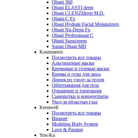
Obagi 360
Obagi ELASTI derm
Obagi CLENZIderm M.D.
Obagi-C Fx
Obagi Hydrate Facial Moisturizers
Obagi Nu-Derm Fx
Obagi Professional C
Obagi Sunscreens
Suzan Obagi MD
Kosmoteros
Посмотреть все товары
Альгинатные маски
Кремовые и гелевые маски
Кремы и гели для лица
Линия по уходу за телом
Обёртывания для тела
Очищение и тонизация
Сыворотки и концентраты
Уход за областью глаз
Keenwell
Посмотреть все товары
Biopure
Modeling Body System
Love & Passion
Yon-Ka