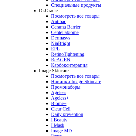
Специальные продукты
Dr.Oracle
Посмотреть все товары
Antibac
Cerama Barrier
Centellabiome
Dermasys
NiaBright
EPL
RetinoTightening
ReAGEN
Карбокситерапия
Image Skincare
Посмотреть все товары
Новинки Image Skincare
Промонаборы
Ageless
Ageless+
Biome+
Clear Cell
Daily prevention
I Beauty
I Mask
Image MD