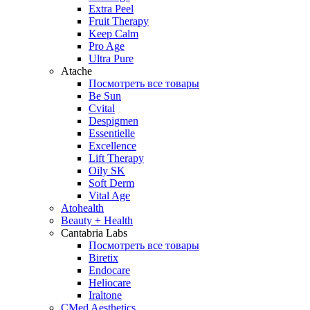
Extra Peel
Fruit Therapy
Keep Calm
Pro Age
Ultra Pure
Atache
Посмотреть все товары
Be Sun
Cvital
Despigmen
Essentielle
Excellence
Lift Therapy
Oily SK
Soft Derm
Vital Age
Atohealth
Beauty + Health
Cantabria Labs
Посмотреть все товары
Biretix
Endocare
Heliocare
Iraltone
CMed Aesthetics