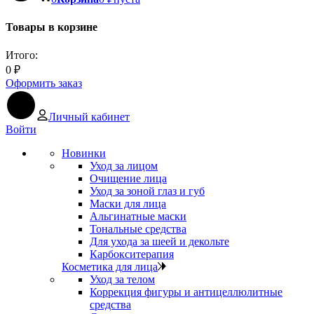
Товары в корзине
Итого:
0
₽
Оформить заказ
Личный кабинет
Войти
Новинки
Уход за лицом
Очищение лица
Уход за зоной глаз и губ
Маски для лица
Альгинатные маски
Тональные средства
Для ухода за шеей и декольте
Карбокситерапия
Косметика для лица
Уход за телом
Коррекция фигуры и антицеллюлитные
средства