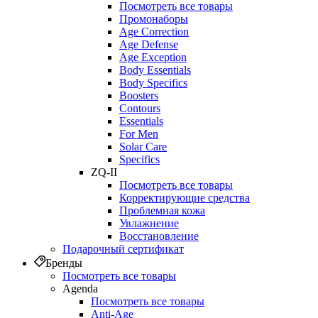
Посмотреть все товары
Промонаборы
Age Correction
Age Defense
Age Exception
Body Essentials
Body Specifics
Boosters
Contours
Essentials
For Men
Solar Care
Specifics
ZQ-II
Посмотреть все товары
Корректирующие средства
Проблемная кожа
Увлажнение
Восстановление
Подарочный сертификат
Бренды
Посмотреть все товары
Agenda
Посмотреть все товары
Anti‑Age