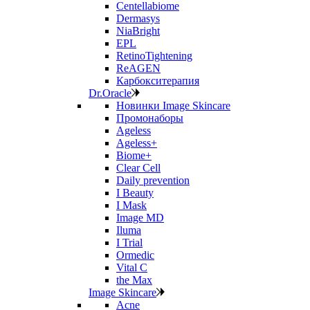
Centellabiome
Dermasys
NiaBright
EPL
RetinoTightening
ReAGEN
Карбокситерапия
Dr.Oracle
Новинки Image Skincare
Промонаборы
Ageless
Ageless+
Biome+
Clear Cell
Daily prevention
I Beauty
I Mask
Image MD
Iluma
I Trial
Ormedic
Vital C
the Max
Image Skincare
Acne