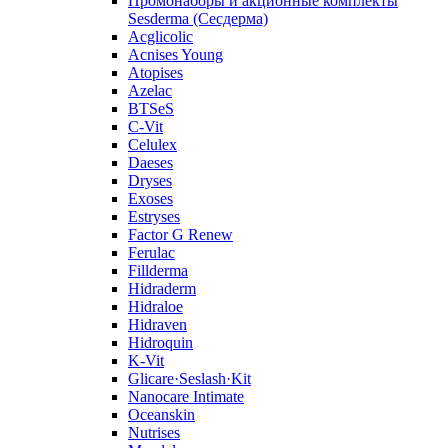
Промонаборы и акционные комплекты
Sesderma (Сесдерма)
Acglicolic
Acnises Young
Atopises
Azelac
BTSeS
C‑Vit
Celulex
Daeses
Dryses
Exoses
Estryses
Factor G Renew
Ferulac
Fillderma
Hidraderm
Hidraloe
Hidraven
Hidroquin
K-Vit
Glicare·Seslash·Kit
Nanocare Intimate
Oceanskin
Nutrises