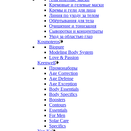
Кремовые и гелевые маски
Кремы и гели для лица
Линия по уходу за телом
Обёртывания для тела
Очищение и тонизация
Сыворотки и концентраты
Уход за областью глаз
Kosmoteros
Biopure
Modeling Body System
Love & Passion
Keenwell
Промонаборы
Age Correction
Age Defense
Age Exception
Body Essentials
Body Specifics
Boosters
Contours
Essentials
For Men
Solar Care
Specifics