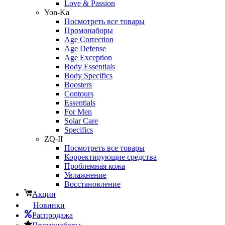
Love & Passion
Yon-Ka
Посмотреть все товары
Промонаборы
Age Correction
Age Defense
Age Exception
Body Essentials
Body Specifics
Boosters
Contours
Essentials
For Men
Solar Care
Specifics
ZQ-II
Посмотреть все товары
Корректирующие средства
Проблемная кожа
Увлажнение
Восстановление
Акции
Новинки
Распродажа