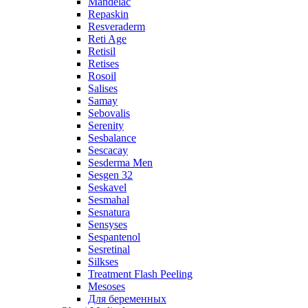
Mandelac
Repaskin
Resveraderm
Reti Age
Retisil
Retises
Rosoil
Salises
Samay
Sebovalis
Serenity
Sesbalance
Sescacay
Sesderma Men
Sesgen 32
Seskavel
Sesmahal
Sesnatura
Sensyses
Sespantenol
Sesretinal
Silkses
Treatment Flash Peeling
Mesoses
Для беременных