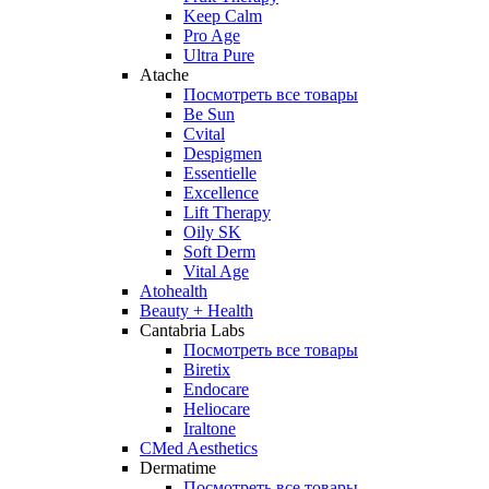
Keep Calm
Pro Age
Ultra Pure
Atache
Посмотреть все товары
Be Sun
Cvital
Despigmen
Essentielle
Excellence
Lift Therapy
Oily SK
Soft Derm
Vital Age
Atohealth
Beauty + Health
Cantabria Labs
Посмотреть все товары
Biretix
Endocare
Heliocare
Iraltone
CMed Aesthetics
Dermatime
Посмотреть все товары