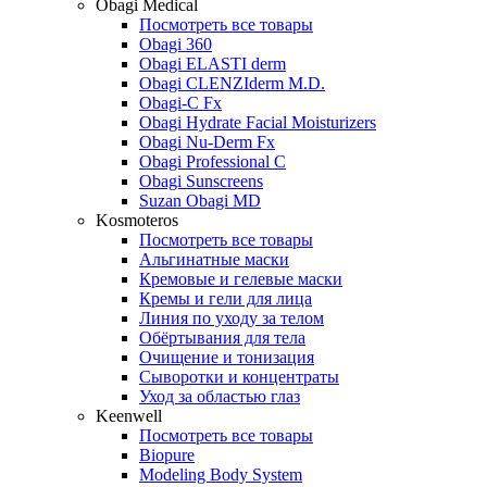
Obagi Medical
Посмотреть все товары
Obagi 360
Obagi ELASTI derm
Obagi CLENZIderm M.D.
Obagi-C Fx
Obagi Hydrate Facial Moisturizers
Obagi Nu-Derm Fx
Obagi Professional C
Obagi Sunscreens
Suzan Obagi MD
Kosmoteros
Посмотреть все товары
Альгинатные маски
Кремовые и гелевые маски
Кремы и гели для лица
Линия по уходу за телом
Обёртывания для тела
Очищение и тонизация
Сыворотки и концентраты
Уход за областью глаз
Keenwell
Посмотреть все товары
Biopure
Modeling Body System