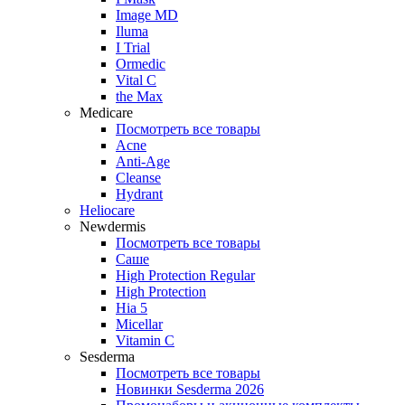
Image MD
Iluma
I Trial
Ormedic
Vital C
the Max
Medicare
Посмотреть все товары
Acne
Anti‑Age
Cleanse
Hydrant
Heliocare
Newdermis
Посмотреть все товары
Саше
High Protection Regular
High Protection
Hia 5
Micellar
Vitamin C
Sesderma
Посмотреть все товары
Новинки Sesderma 2026