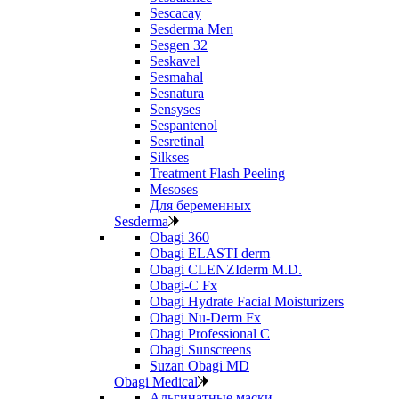
Sescacay
Sesderma Men
Sesgen 32
Seskavel
Sesmahal
Sesnatura
Sensyses
Sespantenol
Sesretinal
Silkses
Treatment Flash Peeling
Mesoses
Для беременных
Sesderma
Obagi 360
Obagi ELASTI derm
Obagi CLENZIderm M.D.
Obagi-C Fx
Obagi Hydrate Facial Moisturizers
Obagi Nu-Derm Fx
Obagi Professional C
Obagi Sunscreens
Suzan Obagi MD
Obagi Medical
Альгинатные маски