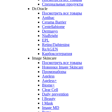
Специальные продукты
Dr.Oracle
Посмотреть все товары
Antibac
Cerama Barrier
Centellabiome
Dermasys
NiaBright
EPL
RetinoTightening
ReAGEN
Карбокситерапия
Image Skincare
Посмотреть все товары
Новинки Image Skincare
Промонаборы
Ageless
Ageless+
Biome+
Clear Cell
Daily prevention
I Beauty
I Mask
Image MD