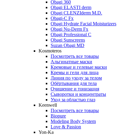
Obagi 360
Obagi ELASTI derm
Obagi CLENZIderm M.D.
Obagi-C Fx
Obagi Hydrate Facial Moisturizers
Obagi Nu-Derm Fx
Obagi Professional C
Obagi Sunscreens
Suzan Obagi MD
Kosmoteros
Посмотреть все товары
Альгинатные маски
Кремовые и гелевые маски
Кремы и гели для лица
Линия по уходу за телом
Обёртывания для тела
Очищение и тонизация
Сыворотки и концентраты
Уход за областью глаз
Keenwell
Посмотреть все товары
Biopure
Modeling Body System
Love & Passion
Yon-Ka