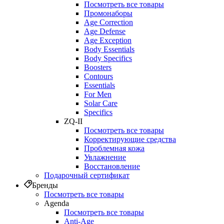
Посмотреть все товары
Промонаборы
Age Correction
Age Defense
Age Exception
Body Essentials
Body Specifics
Boosters
Contours
Essentials
For Men
Solar Care
Specifics
ZQ-II
Посмотреть все товары
Корректирующие средства
Проблемная кожа
Увлажнение
Восстановление
Подарочный сертификат
Бренды
Посмотреть все товары
Agenda
Посмотреть все товары
Anti‑Age