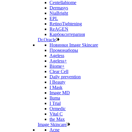
Centellabiome
Dermasys
NiaBright
EPL
RetinoTightening
ReAGEN
Карбокситерапия
Dr.Oracle
Новинки Image Skincare
Промонаборы
Ageless
Ageless+
Biome+
Clear Cell
Daily prevention
I Beauty
I Mask
Image MD
Iluma
I Trial
Ormedic
Vital C
the Max
Image Skincare
Acne