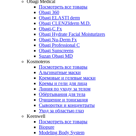
Obagi Medical
Посмотреть все товары
Obagi 360
Obagi ELASTI derm
Obagi CLENZIderm M.D.
Obagi-C Fx
Obagi Hydrate Facial Moisturizers
Obagi Nu-Derm Fx
Obagi Professional C
Obagi Sunscreens
Suzan Obagi MD
Kosmoteros
Посмотреть все товары
Альгинатные маски
Кремовые и гелевые маски
Кремы и гели для лица
Линия по уходу за телом
Обёртывания для тела
Очищение и тонизация
Сыворотки и концентраты
Уход за областью глаз
Keenwell
Посмотреть все товары
Biopure
Modeling Body System