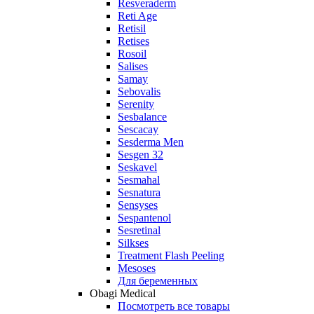
Resveraderm
Reti Age
Retisil
Retises
Rosoil
Salises
Samay
Sebovalis
Serenity
Sesbalance
Sescacay
Sesderma Men
Sesgen 32
Seskavel
Sesmahal
Sesnatura
Sensyses
Sespantenol
Sesretinal
Silkses
Treatment Flash Peeling
Mesoses
Для беременных
Obagi Medical
Посмотреть все товары