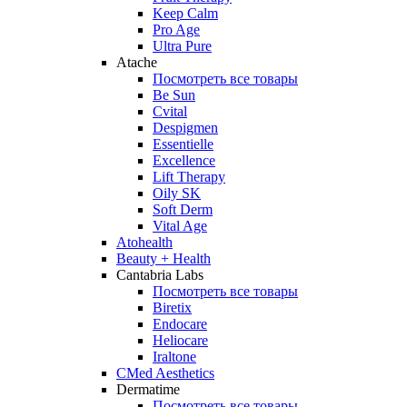
Keep Calm
Pro Age
Ultra Pure
Atache
Посмотреть все товары
Be Sun
Cvital
Despigmen
Essentielle
Excellence
Lift Therapy
Oily SK
Soft Derm
Vital Age
Atohealth
Beauty + Health
Cantabria Labs
Посмотреть все товары
Biretix
Endocare
Heliocare
Iraltone
CMed Aesthetics
Dermatime
Посмотреть все товары