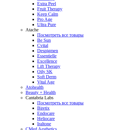
Extra Peel
Fruit Therapy
Keep Calm
Pro Age
Ultra Pure
Atache
Посмотреть все товары
Be Sun
Cvital
Despigmen
Essentielle
Excellence
Lift Therapy
Oily SK
Soft Derm
Vital Age
Atohealth
Beauty + Health
Cantabria Labs
Посмотреть все товары
Biretix
Endocare
Heliocare
Iraltone
CMed Aesthetics