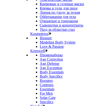
Кремовые и гелевые маски
Кремы и гели для лица
Линия по уходу за телом
Обёртывания для тела
Очищение и тонизация
Сыворотки и концентраты
Уход за областью глаз
Kosmoteros
Biopure
Modeling Body System
Love & Passion
Keenwell
Промонаборы
Age Correction
Age Defense
Age Exception
Body Essentials
Body Specifics
Boosters
Contours
Essentials
For Men
Solar Care
Specifics