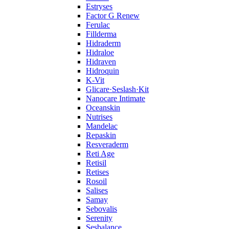
Estryses
Factor G Renew
Ferulac
Fillderma
Hidraderm
Hidraloe
Hidraven
Hidroquin
K-Vit
Glicare·Seslash·Kit
Nanocare Intimate
Oceanskin
Nutrises
Mandelac
Repaskin
Resveraderm
Reti Age
Retisil
Retises
Rosoil
Salises
Samay
Sebovalis
Serenity
Sesbalance