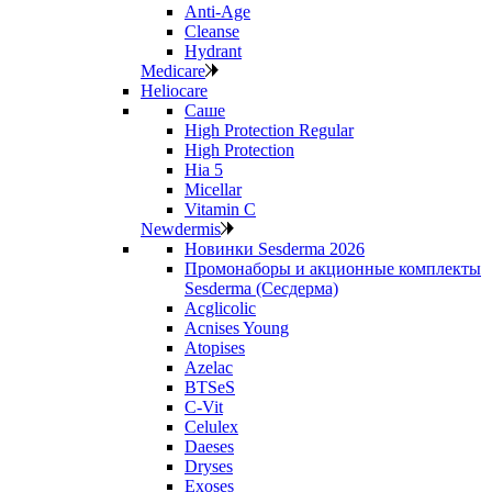
Anti‑Age
Cleanse
Hydrant
Medicare
Heliocare
Саше
High Protection Regular
High Protection
Hia 5
Micellar
Vitamin C
Newdermis
Новинки Sesderma 2026
Промонаборы и акционные комплекты
Sesderma (Сесдерма)
Acglicolic
Acnises Young
Atopises
Azelac
BTSeS
C‑Vit
Celulex
Daeses
Dryses
Exoses