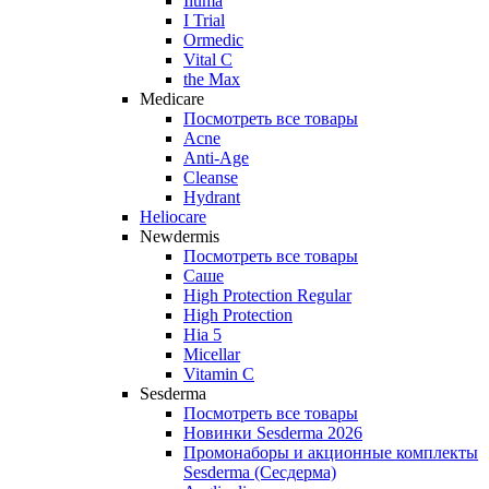
Iluma
I Trial
Ormedic
Vital C
the Max
Medicare
Посмотреть все товары
Acne
Anti‑Age
Cleanse
Hydrant
Heliocare
Newdermis
Посмотреть все товары
Саше
High Protection Regular
High Protection
Hia 5
Micellar
Vitamin C
Sesderma
Посмотреть все товары
Новинки Sesderma 2026
Промонаборы и акционные комплекты
Sesderma (Сесдерма)