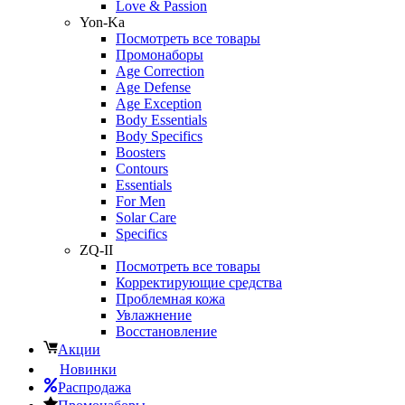
Love & Passion
Yon-Ka
Посмотреть все товары
Промонаборы
Age Correction
Age Defense
Age Exception
Body Essentials
Body Specifics
Boosters
Contours
Essentials
For Men
Solar Care
Specifics
ZQ-II
Посмотреть все товары
Корректирующие средства
Проблемная кожа
Увлажнение
Восстановление
Акции
Новинки
Распродажа