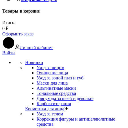
Товары в корзине
Итого:
0
₽
Оформить заказ
Личный кабинет
Войти
Новинки
Уход за лицом
Очищение лица
Уход за зоной глаз и губ
Маски для лица
Альгинатные маски
Тональные средства
Для ухода за шеей и декольте
Карбокситерапия
Косметика для лица
Уход за телом
Коррекция фигуры и антицеллюлитные
средства