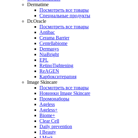
Dermatime
Посмотреть все товары
Специальные продукты
Dr.Oracle
Посмотреть все товары
Antibac
Cerama Barrier
Centellabiome
Dermasys
NiaBright
EPL
RetinoTightening
ReAGEN
Карбокситерапия
Image Skincare
Посмотреть все товары
Новинки Image Skincare
Промонаборы
Ageless
Ageless+
Biome+
Clear Cell
Daily prevention
I Beauty
I Mask