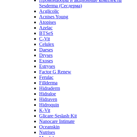
Промонаборы и акционные комплекты
Sesderma (Сесдерма)
Acglicolic
Acnises Young
Atopises
Azelac
BTSeS
C‑Vit
Celulex
Daeses
Dryses
Exoses
Estryses
Factor G Renew
Ferulac
Fillderma
Hidraderm
Hidraloe
Hidraven
Hidroquin
K-Vit
Glicare·Seslash·Kit
Nanocare Intimate
Oceanskin
Nutrises