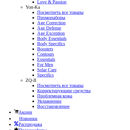
Love & Passion
Yon-Ka
Посмотреть все товары
Промонаборы
Age Correction
Age Defense
Age Exception
Body Essentials
Body Specifics
Boosters
Contours
Essentials
For Men
Solar Care
Specifics
ZQ-II
Посмотреть все товары
Корректирующие средства
Проблемная кожа
Увлажнение
Восстановление
Акции
Новинки
Распродажа