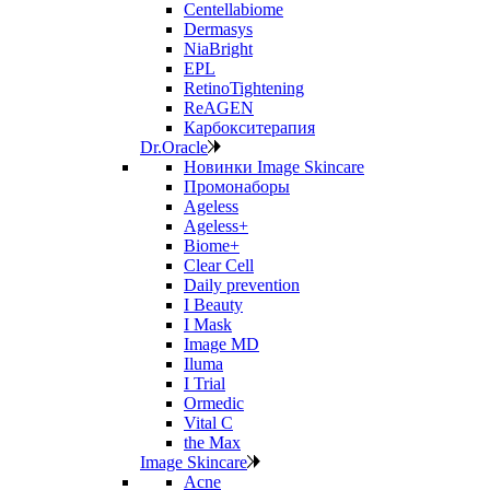
Centellabiome
Dermasys
NiaBright
EPL
RetinoTightening
ReAGEN
Карбокситерапия
Dr.Oracle
Новинки Image Skincare
Промонаборы
Ageless
Ageless+
Biome+
Clear Cell
Daily prevention
I Beauty
I Mask
Image MD
Iluma
I Trial
Ormedic
Vital C
the Max
Image Skincare
Acne