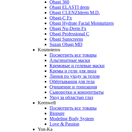
Obagi 360
Obagi ELASTI derm
Obagi CLENZIderm M.D.
Obagi-C Fx
Obagi Hydrate Facial Moisturizers
Obagi Nu-Derm Fx
Obagi Professional C
Obagi Sunscreens
Suzan Obagi MD
Kosmoteros
Посмотреть все товары
Альгинатные маски
Кремовые и гелевые маски
Кремы и гели для лица
Линия по уходу за телом
Обёртывания для тела
Очищение и тонизация
Сыворотки и концентраты
Уход за областью глаз
Keenwell
Посмотреть все товары
Biopure
Modeling Body System
Love & Passion
Yon-Ka