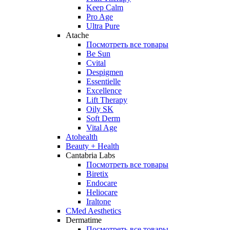
Keep Calm
Pro Age
Ultra Pure
Atache
Посмотреть все товары
Be Sun
Cvital
Despigmen
Essentielle
Excellence
Lift Therapy
Oily SK
Soft Derm
Vital Age
Atohealth
Beauty + Health
Cantabria Labs
Посмотреть все товары
Biretix
Endocare
Heliocare
Iraltone
CMed Aesthetics
Dermatime
Посмотреть все товары