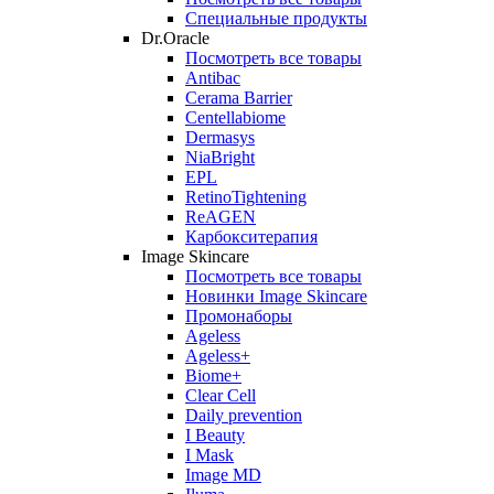
Специальные продукты
Dr.Oracle
Посмотреть все товары
Antibac
Cerama Barrier
Centellabiome
Dermasys
NiaBright
EPL
RetinoTightening
ReAGEN
Карбокситерапия
Image Skincare
Посмотреть все товары
Новинки Image Skincare
Промонаборы
Ageless
Ageless+
Biome+
Clear Cell
Daily prevention
I Beauty
I Mask
Image MD