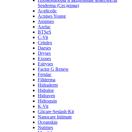
Промонаборы и акционные комплекты
Sesderma (Сесдерма)
Acglicolic
Acnises Young
Atopises
Azelac
BTSeS
C‑Vit
Celulex
Daeses
Dryses
Exoses
Estryses
Factor G Renew
Ferulac
Fillderma
Hidraderm
Hidraloe
Hidraven
Hidroquin
K-Vit
Glicare·Seslash·Kit
Nanocare Intimate
Oceanskin
Nutrises