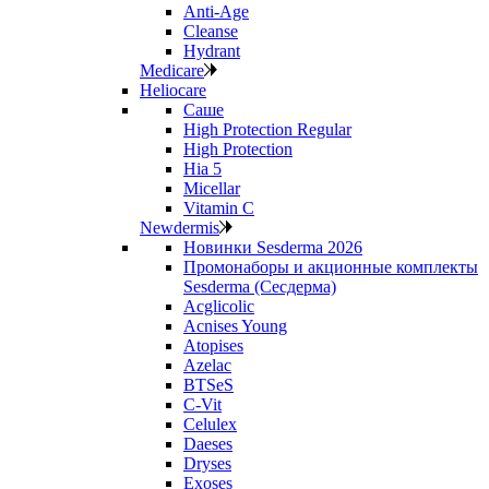
Anti‑Age
Cleanse
Hydrant
Medicare
Heliocare
Саше
High Protection Regular
High Protection
Hia 5
Micellar
Vitamin C
Newdermis
Новинки Sesderma 2026
Промонаборы и акционные комплекты
Sesderma (Сесдерма)
Acglicolic
Acnises Young
Atopises
Azelac
BTSeS
C‑Vit
Celulex
Daeses
Dryses
Exoses