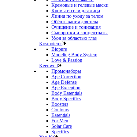
Кремовые и гелевые маски
Кремы и гели для лица
Линия по уходу за телом
Обёртывания для тела
Очищение и тонизация
Сыворотки и концентраты
Уход за областью глаз
Kosmoteros
Biopure
Modeling Body System
Love & Passion
Keenwell
Промонаборы
Age Correction
Age Defense
Age Exception
Body Essentials
Body Specifics
Boosters
Contours
Essentials
For Men
Solar Care
Specifics