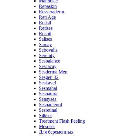
Mandelac
Repaskin
Resveraderm
Reti Age
Retisil
Retises
Rosoil
Salises
Samay
Sebovalis
Serenity
Sesbalance
Sescacay
Sesderma Men
Sesgen 32
Seskavel
Sesmahal
Sesnatura
Sensyses
Sespantenol
Sesretinal
Silkses
Treatment Flash Peeling
Mesoses
Для беременных