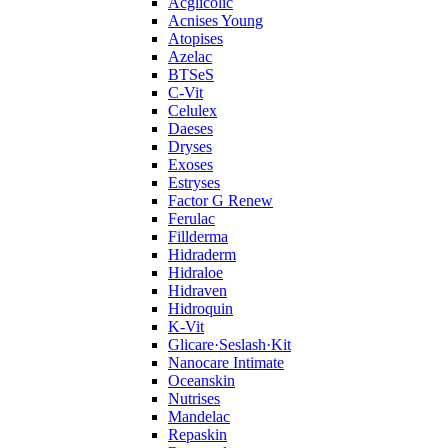
Acglicolic
Acnises Young
Atopises
Azelac
BTSeS
C‑Vit
Celulex
Daeses
Dryses
Exoses
Estryses
Factor G Renew
Ferulac
Fillderma
Hidraderm
Hidraloe
Hidraven
Hidroquin
K-Vit
Glicare·Seslash·Kit
Nanocare Intimate
Oceanskin
Nutrises
Mandelac
Repaskin