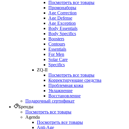
Посмотреть все товары
Промонаборы
Age Correction
Age Defense
Age Exception
Body Essentials
Body Specifics
Boosters
Contours
Essentials
For Men
Solar Care
Specifics
ZQ-II
Посмотреть все товары
Корректирующие средства
Проблемная кожа
Увлажнение
Восстановление
Подарочный сертификат
Бренды
Посмотреть все товары
Agenda
Посмотреть все товары
Anti‑Age