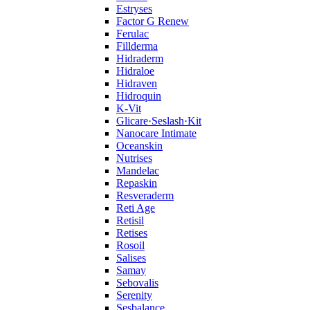
Estryses
Factor G Renew
Ferulac
Fillderma
Hidraderm
Hidraloe
Hidraven
Hidroquin
K-Vit
Glicare·Seslash·Kit
Nanocare Intimate
Oceanskin
Nutrises
Mandelac
Repaskin
Resveraderm
Reti Age
Retisil
Retises
Rosoil
Salises
Samay
Sebovalis
Serenity
Sesbalance