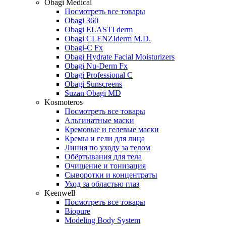
Obagi Medical
Посмотреть все товары
Obagi 360
Obagi ELASTI derm
Obagi CLENZIderm M.D.
Obagi-C Fx
Obagi Hydrate Facial Moisturizers
Obagi Nu-Derm Fx
Obagi Professional C
Obagi Sunscreens
Suzan Obagi MD
Kosmoteros
Посмотреть все товары
Альгинатные маски
Кремовые и гелевые маски
Кремы и гели для лица
Линия по уходу за телом
Обёртывания для тела
Очищение и тонизация
Сыворотки и концентраты
Уход за областью глаз
Keenwell
Посмотреть все товары
Biopure
Modeling Body System