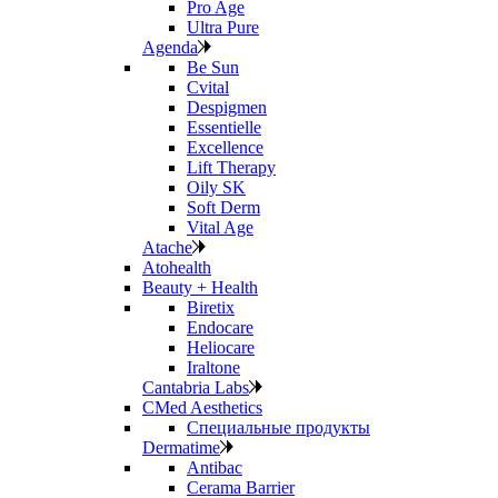
Pro Age
Ultra Pure
Agenda
Be Sun
Cvital
Despigmen
Essentielle
Excellence
Lift Therapy
Oily SK
Soft Derm
Vital Age
Atache
Atohealth
Beauty + Health
Biretix
Endocare
Heliocare
Iraltone
Cantabria Labs
CMed Aesthetics
Специальные продукты
Dermatime
Antibac
Cerama Barrier