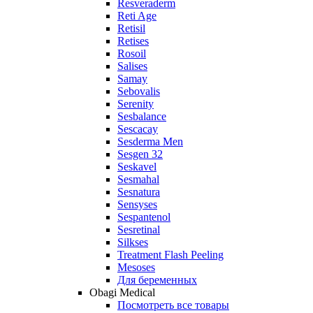
Resveraderm
Reti Age
Retisil
Retises
Rosoil
Salises
Samay
Sebovalis
Serenity
Sesbalance
Sescacay
Sesderma Men
Sesgen 32
Seskavel
Sesmahal
Sesnatura
Sensyses
Sespantenol
Sesretinal
Silkses
Treatment Flash Peeling
Mesoses
Для беременных
Obagi Medical
Посмотреть все товары