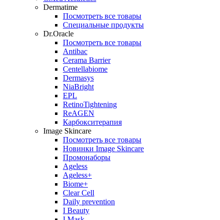
Dermatime
Посмотреть все товары
Специальные продукты
Dr.Oracle
Посмотреть все товары
Antibac
Cerama Barrier
Centellabiome
Dermasys
NiaBright
EPL
RetinoTightening
ReAGEN
Карбокситерапия
Image Skincare
Посмотреть все товары
Новинки Image Skincare
Промонаборы
Ageless
Ageless+
Biome+
Clear Cell
Daily prevention
I Beauty
I Mask