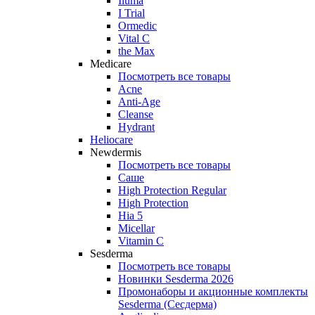
Iluma
I Trial
Ormedic
Vital C
the Max
Medicare
Посмотреть все товары
Acne
Anti‑Age
Cleanse
Hydrant
Heliocare
Newdermis
Посмотреть все товары
Саше
High Protection Regular
High Protection
Hia 5
Micellar
Vitamin C
Sesderma
Посмотреть все товары
Новинки Sesderma 2026
Промонаборы и акционные комплекты
Sesderma (Сесдерма)