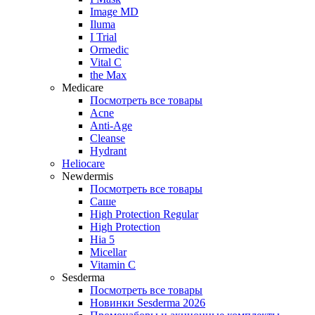
Image MD
Iluma
I Trial
Ormedic
Vital C
the Max
Medicare
Посмотреть все товары
Acne
Anti‑Age
Cleanse
Hydrant
Heliocare
Newdermis
Посмотреть все товары
Саше
High Protection Regular
High Protection
Hia 5
Micellar
Vitamin C
Sesderma
Посмотреть все товары
Новинки Sesderma 2026