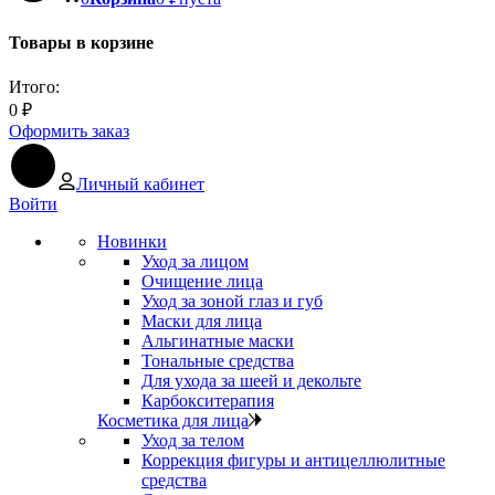
Товары в корзине
Итого:
0
₽
Оформить заказ
Личный кабинет
Войти
Новинки
Уход за лицом
Очищение лица
Уход за зоной глаз и губ
Маски для лица
Альгинатные маски
Тональные средства
Для ухода за шеей и декольте
Карбокситерапия
Косметика для лица
Уход за телом
Коррекция фигуры и антицеллюлитные
средства