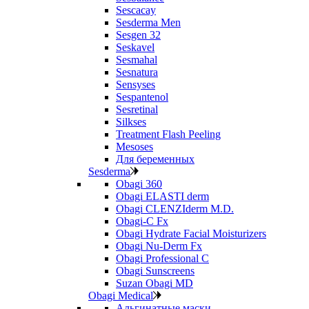
Sescacay
Sesderma Men
Sesgen 32
Seskavel
Sesmahal
Sesnatura
Sensyses
Sespantenol
Sesretinal
Silkses
Treatment Flash Peeling
Mesoses
Для беременных
Sesderma
Obagi 360
Obagi ELASTI derm
Obagi CLENZIderm M.D.
Obagi-C Fx
Obagi Hydrate Facial Moisturizers
Obagi Nu-Derm Fx
Obagi Professional C
Obagi Sunscreens
Suzan Obagi MD
Obagi Medical
Альгинатные маски