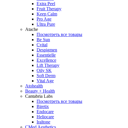
Extra Peel
Fruit Therapy
Keep Calm
Pro Age
Ultra Pure
Atache
Посмотреть все товары
Be Sun
Cvital
Despigmen
Essentielle
Excellence
Lift Therapy
Oily SK
Soft Derm
Vital Age
Atohealth
Beauty + Health
Cantabria Labs
Посмотреть все товары
Biretix
Endocare
Heliocare
Iraltone
CMed Aesthetics