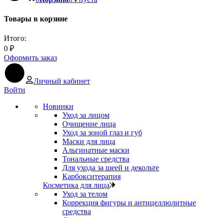
Товары в корзине
Итого:
0
₽
Оформить заказ
Личный кабинет
Войти
Новинки
Уход за лицом
Очищение лица
Уход за зоной глаз и губ
Маски для лица
Альгинатные маски
Тональные средства
Для ухода за шеей и декольте
Карбокситерапия
Косметика для лица
Уход за телом
Коррекция фигуры и антицеллюлитные
средства