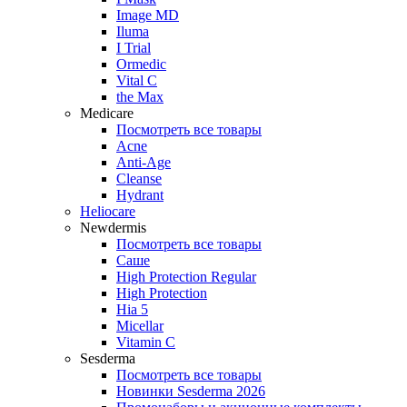
Image MD
Iluma
I Trial
Ormedic
Vital C
the Max
Medicare
Посмотреть все товары
Acne
Anti‑Age
Cleanse
Hydrant
Heliocare
Newdermis
Посмотреть все товары
Саше
High Protection Regular
High Protection
Hia 5
Micellar
Vitamin C
Sesderma
Посмотреть все товары
Новинки Sesderma 2026