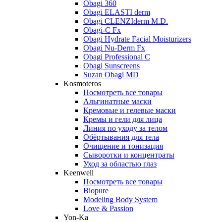
Obagi 360
Obagi ELASTI derm
Obagi CLENZIderm M.D.
Obagi-C Fx
Obagi Hydrate Facial Moisturizers
Obagi Nu-Derm Fx
Obagi Professional C
Obagi Sunscreens
Suzan Obagi MD
Kosmoteros
Посмотреть все товары
Альгинатные маски
Кремовые и гелевые маски
Кремы и гели для лица
Линия по уходу за телом
Обёртывания для тела
Очищение и тонизация
Сыворотки и концентраты
Уход за областью глаз
Keenwell
Посмотреть все товары
Biopure
Modeling Body System
Love & Passion
Yon-Ka