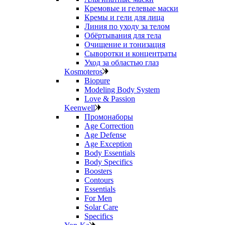
Кремовые и гелевые маски
Кремы и гели для лица
Линия по уходу за телом
Обёртывания для тела
Очищение и тонизация
Сыворотки и концентраты
Уход за областью глаз
Kosmoteros
Biopure
Modeling Body System
Love & Passion
Keenwell
Промонаборы
Age Correction
Age Defense
Age Exception
Body Essentials
Body Specifics
Boosters
Contours
Essentials
For Men
Solar Care
Specifics