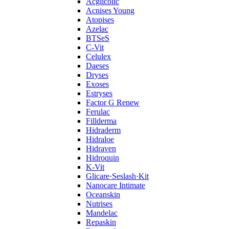
Acglicolic
Acnises Young
Atopises
Azelac
BTSeS
C‑Vit
Celulex
Daeses
Dryses
Exoses
Estryses
Factor G Renew
Ferulac
Fillderma
Hidraderm
Hidraloe
Hidraven
Hidroquin
K-Vit
Glicare·Seslash·Kit
Nanocare Intimate
Oceanskin
Nutrises
Mandelac
Repaskin