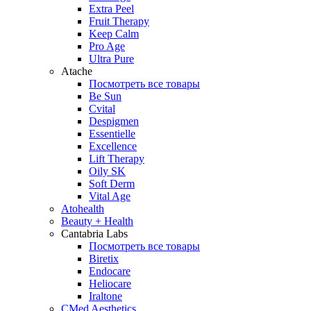
Extra Peel
Fruit Therapy
Keep Calm
Pro Age
Ultra Pure
Atache
Посмотреть все товары
Be Sun
Cvital
Despigmen
Essentielle
Excellence
Lift Therapy
Oily SK
Soft Derm
Vital Age
Atohealth
Beauty + Health
Cantabria Labs
Посмотреть все товары
Biretix
Endocare
Heliocare
Iraltone
CMed Aesthetics