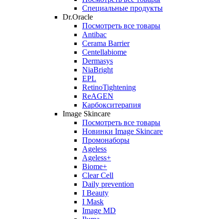
Специальные продукты
Dr.Oracle
Посмотреть все товары
Antibac
Cerama Barrier
Centellabiome
Dermasys
NiaBright
EPL
RetinoTightening
ReAGEN
Карбокситерапия
Image Skincare
Посмотреть все товары
Новинки Image Skincare
Промонаборы
Ageless
Ageless+
Biome+
Clear Cell
Daily prevention
I Beauty
I Mask
Image MD