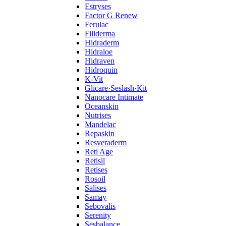
Estryses
Factor G Renew
Ferulac
Fillderma
Hidraderm
Hidraloe
Hidraven
Hidroquin
K-Vit
Glicare·Seslash·Kit
Nanocare Intimate
Oceanskin
Nutrises
Mandelac
Repaskin
Resveraderm
Reti Age
Retisil
Retises
Rosoil
Salises
Samay
Sebovalis
Serenity
Sesbalance