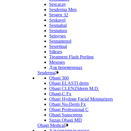
Sescacay
Sesderma Men
Sesgen 32
Seskavel
Sesmahal
Sesnatura
Sensyses
Sespantenol
Sesretinal
Silkses
Treatment Flash Peeling
Mesoses
Для беременных
Sesderma
Obagi 360
Obagi ELASTI derm
Obagi CLENZIderm M.D.
Obagi-C Fx
Obagi Hydrate Facial Moisturizers
Obagi Nu-Derm Fx
Obagi Professional C
Obagi Sunscreens
Suzan Obagi MD
Obagi Medical
Альгинатные маски