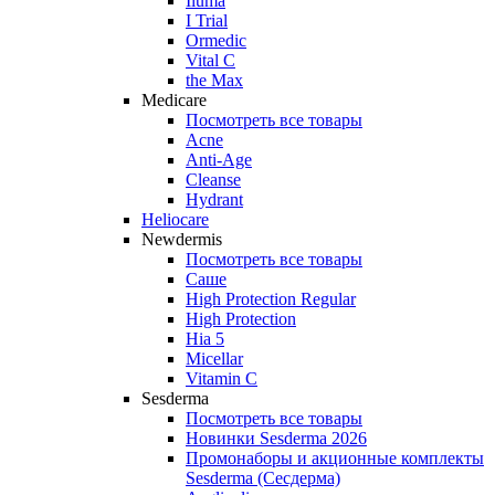
Iluma
I Trial
Ormedic
Vital C
the Max
Medicare
Посмотреть все товары
Acne
Anti‑Age
Cleanse
Hydrant
Heliocare
Newdermis
Посмотреть все товары
Саше
High Protection Regular
High Protection
Hia 5
Micellar
Vitamin C
Sesderma
Посмотреть все товары
Новинки Sesderma 2026
Промонаборы и акционные комплекты
Sesderma (Сесдерма)