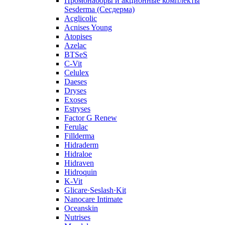
Промонаборы и акционные комплекты
Sesderma (Сесдерма)
Acglicolic
Acnises Young
Atopises
Azelac
BTSeS
C‑Vit
Celulex
Daeses
Dryses
Exoses
Estryses
Factor G Renew
Ferulac
Fillderma
Hidraderm
Hidraloe
Hidraven
Hidroquin
K-Vit
Glicare·Seslash·Kit
Nanocare Intimate
Oceanskin
Nutrises