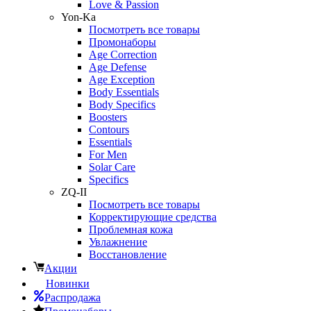
Love & Passion
Yon-Ka
Посмотреть все товары
Промонаборы
Age Correction
Age Defense
Age Exception
Body Essentials
Body Specifics
Boosters
Contours
Essentials
For Men
Solar Care
Specifics
ZQ-II
Посмотреть все товары
Корректирующие средства
Проблемная кожа
Увлажнение
Восстановление
Акции
Новинки
Распродажа