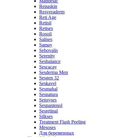
Mandelac
Repaskin
Resveraderm
Reti Age
Retisil
Retises
Rosoil
Salises
Samay
Sebovalis
Serenity
Sesbalance
Sescacay
Sesderma Men
Sesgen 32
Seskavel
Sesmahal
Sesnatura
Sensyses
Sespantenol
Sesretinal
Silkses
Treatment Flash Peeling
Mesoses
Для беременных