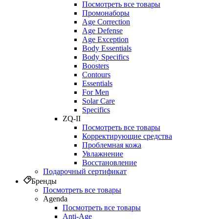
Посмотреть все товары
Промонаборы
Age Correction
Age Defense
Age Exception
Body Essentials
Body Specifics
Boosters
Contours
Essentials
For Men
Solar Care
Specifics
ZQ-II
Посмотреть все товары
Корректирующие средства
Проблемная кожа
Увлажнение
Восстановление
Подарочный сертификат
Бренды
Посмотреть все товары
Agenda
Посмотреть все товары
Anti‑Age