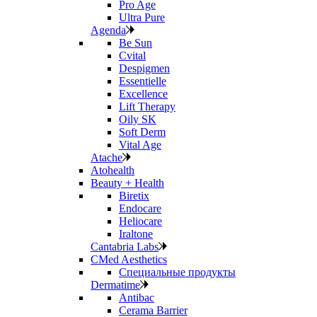
Pro Age
Ultra Pure
Agenda
Be Sun
Cvital
Despigmen
Essentielle
Excellence
Lift Therapy
Oily SK
Soft Derm
Vital Age
Atache
Atohealth
Beauty + Health
Biretix
Endocare
Heliocare
Iraltone
Cantabria Labs
CMed Aesthetics
Специальные продукты
Dermatime
Antibac
Cerama Barrier