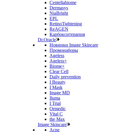
Centellabiome
Dermasys
NiaBright
EPL
RetinoTightening
ReAGEN
Карбокситерапия
Dr.Oracle
Новинки Image Skincare
Промонаборы
Ageless
Ageless+
Biome+
Clear Cell
Daily prevention
I Beauty
I Mask
Image MD
Iluma
I Trial
Ormedic
Vital C
the Max
Image Skincare
Acne