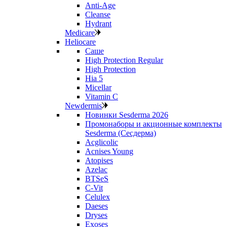
Anti‑Age
Cleanse
Hydrant
Medicare
Heliocare
Саше
High Protection Regular
High Protection
Hia 5
Micellar
Vitamin C
Newdermis
Новинки Sesderma 2026
Промонаборы и акционные комплекты
Sesderma (Сесдерма)
Acglicolic
Acnises Young
Atopises
Azelac
BTSeS
C‑Vit
Celulex
Daeses
Dryses
Exoses