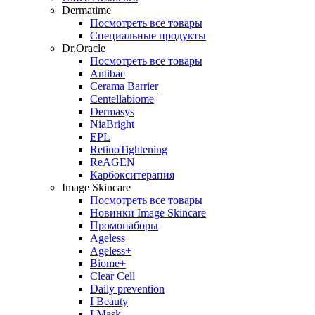
Dermatime
Посмотреть все товары
Специальные продукты
Dr.Oracle
Посмотреть все товары
Antibac
Cerama Barrier
Centellabiome
Dermasys
NiaBright
EPL
RetinoTightening
ReAGEN
Карбокситерапия
Image Skincare
Посмотреть все товары
Новинки Image Skincare
Промонаборы
Ageless
Ageless+
Biome+
Clear Cell
Daily prevention
I Beauty
I Mask