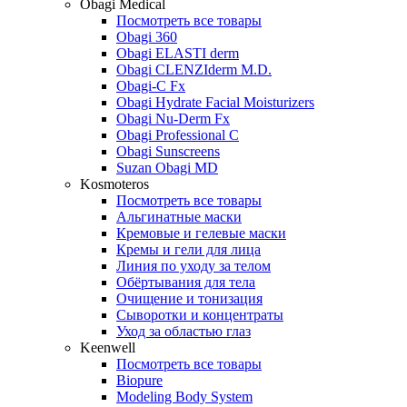
Obagi Medical
Посмотреть все товары
Obagi 360
Obagi ELASTI derm
Obagi CLENZIderm M.D.
Obagi-C Fx
Obagi Hydrate Facial Moisturizers
Obagi Nu-Derm Fx
Obagi Professional C
Obagi Sunscreens
Suzan Obagi MD
Kosmoteros
Посмотреть все товары
Альгинатные маски
Кремовые и гелевые маски
Кремы и гели для лица
Линия по уходу за телом
Обёртывания для тела
Очищение и тонизация
Сыворотки и концентраты
Уход за областью глаз
Keenwell
Посмотреть все товары
Biopure
Modeling Body System