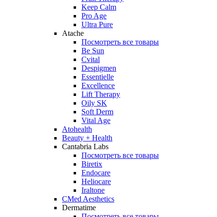
Keep Calm
Pro Age
Ultra Pure
Atache
Посмотреть все товары
Be Sun
Cvital
Despigmen
Essentielle
Excellence
Lift Therapy
Oily SK
Soft Derm
Vital Age
Atohealth
Beauty + Health
Cantabria Labs
Посмотреть все товары
Biretix
Endocare
Heliocare
Iraltone
CMed Aesthetics
Dermatime
Посмотреть все товары