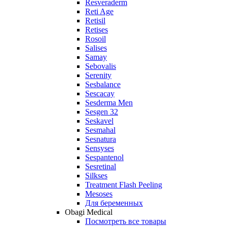
Resveraderm
Reti Age
Retisil
Retises
Rosoil
Salises
Samay
Sebovalis
Serenity
Sesbalance
Sescacay
Sesderma Men
Sesgen 32
Seskavel
Sesmahal
Sesnatura
Sensyses
Sespantenol
Sesretinal
Silkses
Treatment Flash Peeling
Mesoses
Для беременных
Obagi Medical
Посмотреть все товары